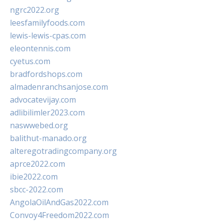
ngrc2022.org
leesfamilyfoods.com
lewis-lewis-cpas.com
eleontennis.com
cyetus.com
bradfordshops.com
almadenranchsanjose.com
advocatevijay.com
adlibilimler2023.com
naswwebed.org
balithut-manado.org
alteregotradingcompany.org
aprce2022.com
ibie2022.com
sbcc-2022.com
AngolaOilAndGas2022.com
Convoy4Freedom2022.com