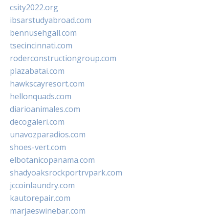
csity2022.org
ibsarstudyabroad.com
bennusehgall.com
tsecincinnati.com
roderconstructiongroup.com
plazabatai.com
hawkscayresort.com
hellonquads.com
diarioanimales.com
decogaleri.com
unavozparadios.com
shoes-vert.com
elbotanicopanama.com
shadyoaksrockportrvpark.com
jccoinlaundry.com
kautorepair.com
marjaeswinebar.com