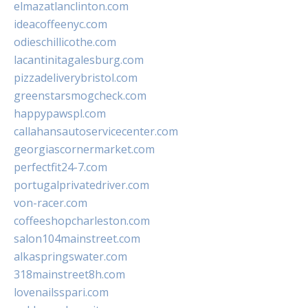
elmazatlanclinton.com
ideacoffeenyc.com
odieschillicothe.com
lacantinitagalesburg.com
pizzadeliverybristol.com
greenstarsmogcheck.com
happypawspl.com
callahansautoservicecenter.com
georgiascornermarket.com
perfectfit24-7.com
portugalprivatedriver.com
von-racer.com
coffeeshopcharleston.com
salon104mainstreet.com
alkaspringswater.com
318mainstreet8h.com
lovenailsspari.com