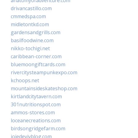
anatomyofadventure.com
drivancastillo.com
cmmedspa.com
midletontkd.com
gardensandgrills.com
basilfoodwine.com
nikko-tochigi.net
caribbean-corner.com
bluemoongiftcards.com
rivercitysteampunkexpo.com
kchoops.net
mountainsideskateshop.com
kirtlandcitytavern.com
301nutritionspot.com
ammos-stores.com
loceanecreations.com
birdsongridgefarm.com
joiedevivblog.com