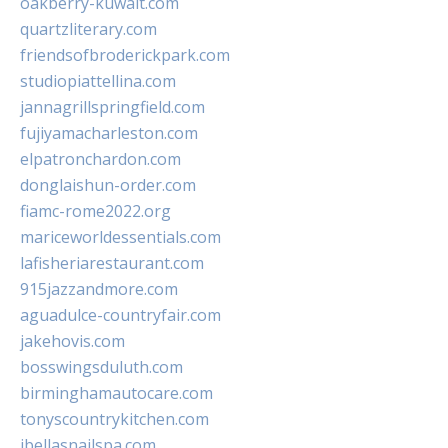
oakberry-kuwait.com
quartzliterary.com
friendsofbroderickpark.com
studiopiattellina.com
jannagrillspringfield.com
fujiyamacharleston.com
elpatronchardon.com
donglaishun-order.com
fiamc-rome2022.org
mariceworldessentials.com
lafisheriarestaurant.com
915jazzandmore.com
aguadulce-countryfair.com
jakehovis.com
bosswingsduluth.com
birminghamautocare.com
tonyscountrykitchen.com
jbellasnailspa.com