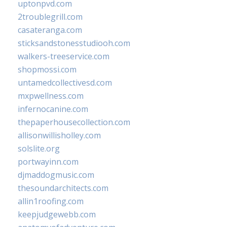
uptonpvd.com
2troublegrill.com
casateranga.com
sticksandstonesstudiooh.com
walkers-treeservice.com
shopmossi.com
untamedcollectivesd.com
mxpwellness.com
infernocanine.com
thepaperhousecollection.com
allisonwillisholley.com
solslite.org
portwayinn.com
djmaddogmusic.com
thesoundarchitects.com
allin1roofing.com
keepjudgewebb.com