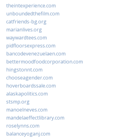
theintexperience.com
unboundedthefilm.com
catfriends-bg.org
marianlives.org
waywardtees.com
pidfloorsexpress.com
bancodevenezuelaen.com
bettermoodfoodcorporation.com
hingstonnt.com
chooseagender.com
hoverboardssale.com
alaskapolitics.com
stsmp.org
manoelneves.com
mandelaeffectlibrary.com
roselynns.com
balanceyoganj.com