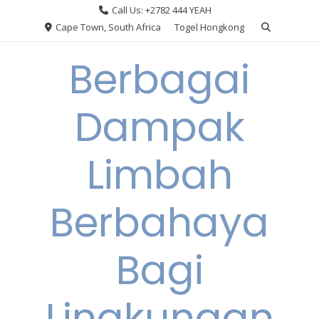
Skip
Call Us: +2782 444 YEAH
to
Cape Town, South Africa
Togel Hongkong
content
Berbagai
Dampak
Limbah
Berbahaya
Bagi
Lingkungan