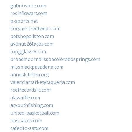
gabriovoice.com
resinflowart.com
p-sports.net
korsairstreetwear.com
petshopallston.com
avenue26tacos.com
topgglasses.com
broadmoornailsspacoloradosprings.com
missblackpasadena.com
anneskitchen.org
valenciamarketytaqueria.com
reefrecordsllc.com
alawaffle.com
aryouthfishing.com
united-basketball.com
tios-tacos.com
cafecito-satx.com