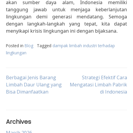
akan sumber daya alam, Indonesia memiliki
tanggung jawab untuk menjaga keberlanjutan
lingkungan demi generasi mendatang. Semoga
dengan langkah-langkah yang tepat, kita dapat
menyikapi krisis lingkungan ini dengan bijaksana.
Posted in
Blog
Tagged
dampak limbah industri terhadap
lingkungan
Post
Berbagai Jenis Barang
Strategi Efektif Cara
Limbah Daur Ulang yang
Mengatasi Limbah Pabrik
Bisa Dimanfaatkan
di Indonesia
navigation
Archives
March 2026