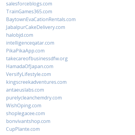
salesforceblogs.com
TrainGames365.com
BaytownEvaCationRentals.com
JabalpurCakeDelivery.com
halobjd.com
intelligenceqatar.com
PikaPikaApp.com
takecareofbusinessdfw.org
HamadaOfJapan.com
VersifyLifestyle.com
kingscreekadventures.com
antaeuslabs.com
purelycleanchemdry.com
WishOping.com
shoplegacee.com
bonvivantshop.com
CupPlante.com