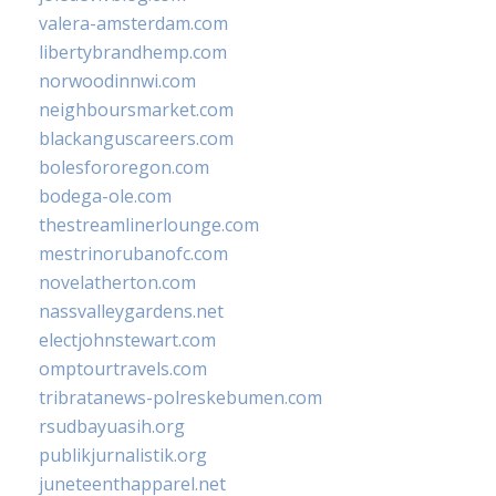
valera-amsterdam.com
libertybrandhemp.com
norwoodinnwi.com
neighboursmarket.com
blackanguscareers.com
bolesfororegon.com
bodega-ole.com
thestreamlinerlounge.com
mestrinorubanofc.com
novelatherton.com
nassvalleygardens.net
electjohnstewart.com
omptourtravels.com
tribratanews-polreskebumen.com
rsudbayuasih.org
publikjurnalistik.org
juneteenthapparel.net