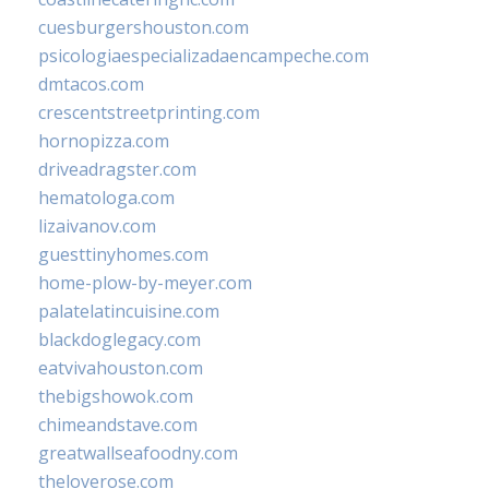
cuesburgershouston.com
psicologiaespecializadaencampeche.com
dmtacos.com
crescentstreetprinting.com
hornopizza.com
driveadragster.com
hematologa.com
lizaivanov.com
guesttinyhomes.com
home-plow-by-meyer.com
palatelatincuisine.com
blackdoglegacy.com
eatvivahouston.com
thebigshowok.com
chimeandstave.com
greatwallseafoodny.com
theloverose.com