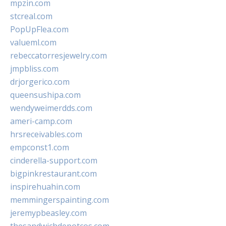
mpzin.com
stcreal.com
PopUpFlea.com
valueml.com
rebeccatorresjewelry.com
jmpbliss.com
drjorgerico.com
queensushipa.com
wendyweimerdds.com
ameri-camp.com
hrsreceivables.com
empconst1.com
cinderella-support.com
bigpinkrestaurant.com
inspirehuahin.com
memmingerspainting.com
jeremypbeasley.com