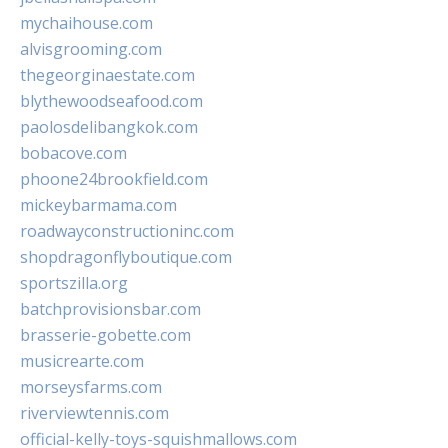
mychaihouse.com
alvisgrooming.com
thegeorginaestate.com
blythewoodseafood.com
paolosdelibangkok.com
bobacove.com
phoone24brookfield.com
mickeybarmama.com
roadwayconstructioninc.com
shopdragonflyboutique.com
sportszilla.org
batchprovisionsbar.com
brasserie-gobette.com
musicrearte.com
morseysfarms.com
riverviewtennis.com
official-kelly-toys-squishmallows.com