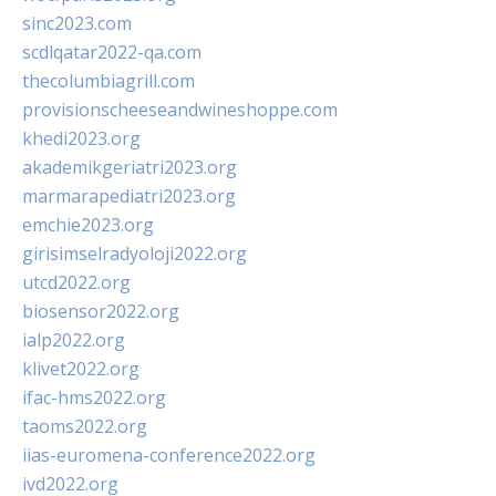
sinc2023.com
scdlqatar2022-qa.com
thecolumbiagrill.com
provisionscheeseandwineshoppe.com
khedi2023.org
akademikgeriatri2023.org
marmarapediatri2023.org
emchie2023.org
girisimselradyoloji2022.org
utcd2022.org
biosensor2022.org
ialp2022.org
klivet2022.org
ifac-hms2022.org
taoms2022.org
iias-euromena-conference2022.org
ivd2022.org