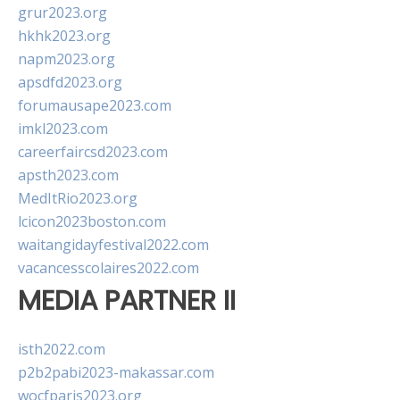
grur2023.org
hkhk2023.org
napm2023.org
apsdfd2023.org
forumausape2023.com
imkl2023.com
careerfaircsd2023.com
apsth2023.com
MedItRio2023.org
lcicon2023boston.com
waitangidayfestival2022.com
vacancesscolaires2022.com
MEDIA PARTNER II
isth2022.com
p2b2pabi2023-makassar.com
wocfparis2023.org