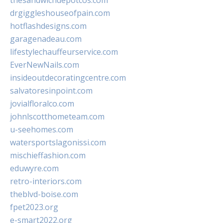
thesandwichdepotcos.com
drgiggleshouseofpain.com
hotflashdesigns.com
garagenadeau.com
lifestylechauffeurservice.com
EverNewNails.com
insideoutdecoratingcentre.com
salvatoresinpoint.com
jovialfloralco.com
johnlscotthometeam.com
u-seehomes.com
watersportslagonissi.com
mischieffashion.com
eduwyre.com
retro-interiors.com
theblvd-boise.com
fpet2023.org
e-smart2022.org