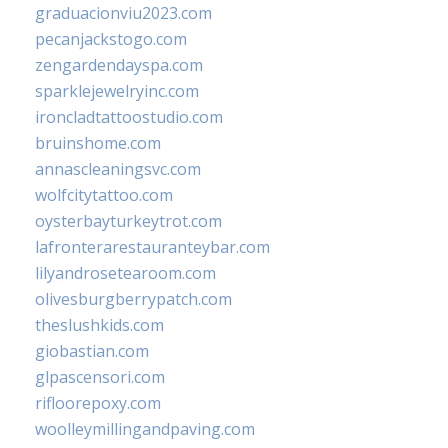
graduacionviu2023.com
pecanjackstogo.com
zengardendayspa.com
sparklejewelryinc.com
ironcladtattoostudio.com
bruinshome.com
annascleaningsvc.com
wolfcitytattoo.com
oysterbayturkeytrot.com
lafronterarestauranteybar.com
lilyandrosetearoom.com
olivesburgberrypatch.com
theslushkids.com
giobastian.com
glpascensori.com
rifloorepoxy.com
woolleymillingandpaving.com