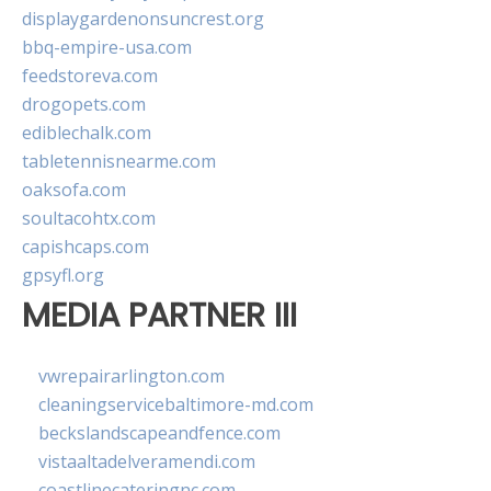
displaygardenonsuncrest.org
bbq-empire-usa.com
feedstoreva.com
drogopets.com
ediblechalk.com
tabletennisnearme.com
oaksofa.com
soultacohtx.com
capishcaps.com
gpsyfl.org
MEDIA PARTNER III
vwrepairarlington.com
cleaningservicebaltimore-md.com
beckslandscapeandfence.com
vistaaltadelveramendi.com
coastlinecateringnc.com