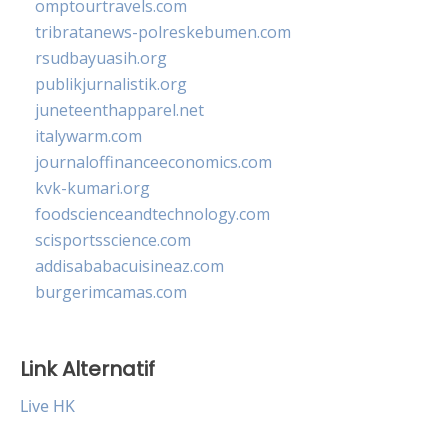
omptourtravels.com
tribratanews-polreskebumen.com
rsudbayuasih.org
publikjurnalistik.org
juneteenthapparel.net
italywarm.com
journaloffinanceeconomics.com
kvk-kumari.org
foodscienceandtechnology.com
scisportsscience.com
addisababacuisineaz.com
burgerimcamas.com
Link Alternatif
Live HK