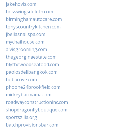
jakehovis.com
bosswingsduluth.com
birminghamautocare.com
tonyscountrykitchen.com
jbellasnailspa.com
mychaihouse.com
alvisgrooming.com
thegeorginaestate.com
blythewoodseafood.com
paolosdelibangkok.com
bobacove.com
phoone24brookfield.com
mickeybarmama.com
roadwayconstructioninc.com
shopdragonflyboutique.com
sportszilla.org
batchprovisionsbar.com