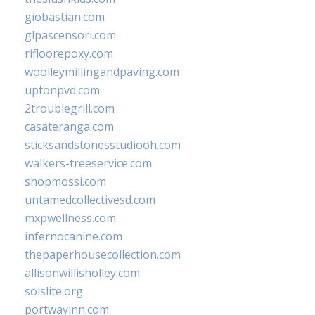
giobastian.com
glpascensori.com
rifloorepoxy.com
woolleymillingandpaving.com
uptonpvd.com
2troublegrill.com
casateranga.com
sticksandstonesstudiooh.com
walkers-treeservice.com
shopmossi.com
untamedcollectivesd.com
mxpwellness.com
infernocanine.com
thepaperhousecollection.com
allisonwillisholley.com
solslite.org
portwayinn.com