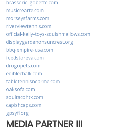
brasserie-gobette.com
musicrearte.com
morseysfarms.com
riverviewtennis.com
official-kelly-toys-squishmallows.com
displaygardenonsuncrest.org
bbq-empire-usa.com
feedstoreva.com
drogopets.com
ediblechalk.com
tabletennisnearme.com
oaksofa.com
soultacohtx.com
capishcaps.com
gpsyfl.org
MEDIA PARTNER III