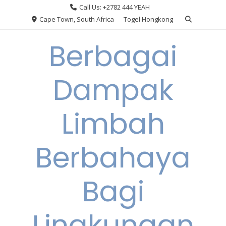
Skip
Call Us: +2782 444 YEAH
to
Cape Town, South Africa
Togel Hongkong
content
Berbagai
Dampak
Limbah
Berbahaya
Bagi
Lingkungan