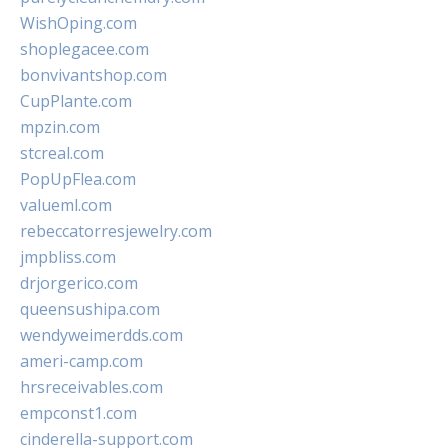
WishOping.com
shoplegacee.com
bonvivantshop.com
CupPlante.com
mpzin.com
stcreal.com
PopUpFlea.com
valueml.com
rebeccatorresjewelry.com
jmpbliss.com
drjorgerico.com
queensushipa.com
wendyweimerdds.com
ameri-camp.com
hrsreceivables.com
empconst1.com
cinderella-support.com