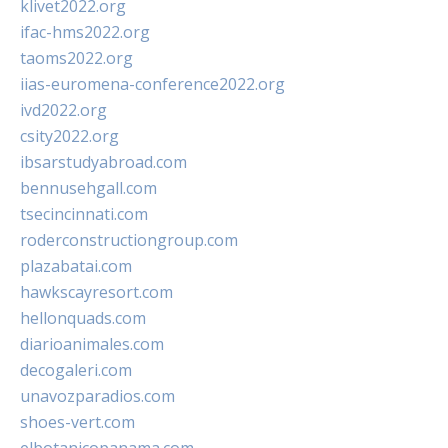
klivet2022.org
ifac-hms2022.org
taoms2022.org
iias-euromena-conference2022.org
ivd2022.org
csity2022.org
ibsarstudyabroad.com
bennusehgall.com
tsecincinnati.com
roderconstructiongroup.com
plazabatai.com
hawkscayresort.com
hellonquads.com
diarioanimales.com
decogaleri.com
unavozparadios.com
shoes-vert.com