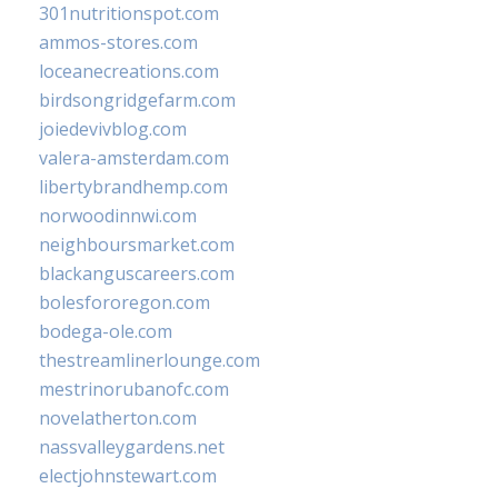
301nutritionspot.com
ammos-stores.com
loceanecreations.com
birdsongridgefarm.com
joiedevivblog.com
valera-amsterdam.com
libertybrandhemp.com
norwoodinnwi.com
neighboursmarket.com
blackanguscareers.com
bolesfororegon.com
bodega-ole.com
thestreamlinerlounge.com
mestrinorubanofc.com
novelatherton.com
nassvalleygardens.net
electjohnstewart.com