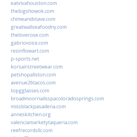
eatvivahouston.com
thebigshowok.com
chimeandstave.com
greatwallseafoodny.com
theloverose.com
gabriovoice.com
resinflowart.com
p-sports.net
korsairstreetwear.com
petshopallston.com
avenue26tacos.com
topgglasses.com
broadmoornailsspacoloradosprings.com
missblackpasadena.com
anneskitchen.org
valenciamarketytaqueria.com
reefrecordsllc.com