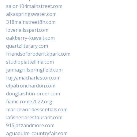
salon104mainstreet.com
alkaspringswater.com
318mainstreet8h.com
lovenailsspari.com
oakberry-kuwait.com
quartzliterary.com
friendsofbroderickpark.com
studiopiattellina.com
jannagrillspringfield.com
fujiyamacharleston.com
elpatronchardon.com
donglaishun-order.com
fiamc-rome2022.org
mariceworldessentials.com
lafisheriarestaurant.com
915jazzandmore.com
aguadulce-countryfair.com