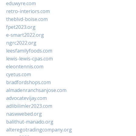
eduwyre.com
retro-interiors.com
theblvd-boise.com
fpet2023.org
e-smart2022.org
ngrc2022.org
leesfamilyfoods.com
lewis-lewis-cpas.com
eleontennis.com
cyetus.com
bradfordshops.com
almadenranchsanjose.com
advocatevijay.com
adlibilimler2023.com
naswwebed.org
balithut-manado.org
alteregotradingcompany.org