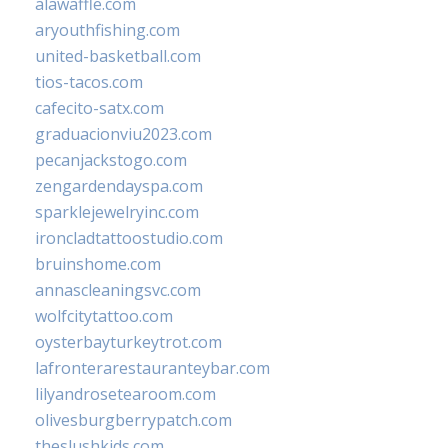
alawaffle.com
aryouthfishing.com
united-basketball.com
tios-tacos.com
cafecito-satx.com
graduacionviu2023.com
pecanjackstogo.com
zengardendayspa.com
sparklejewelryinc.com
ironcladtattoostudio.com
bruinshome.com
annascleaningsvc.com
wolfcitytattoo.com
oysterbayturkeytrot.com
lafronterarestauranteybar.com
lilyandrosetearoom.com
olivesburgberrypatch.com
theslushkids.com