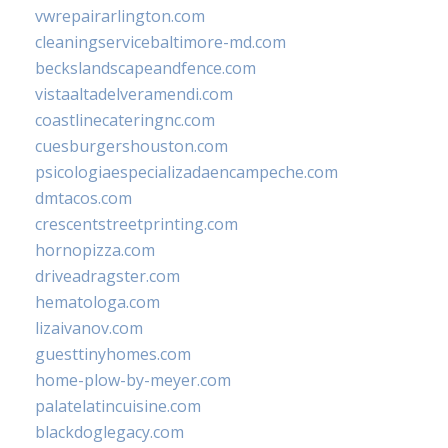
vwrepairarlington.com
cleaningservicebaltimore-md.com
beckslandscapeandfence.com
vistaaltadelveramendi.com
coastlinecateringnc.com
cuesburgershouston.com
psicologiaespecializadaencampeche.com
dmtacos.com
crescentstreetprinting.com
hornopizza.com
driveadragster.com
hematologa.com
lizaivanov.com
guesttinyhomes.com
home-plow-by-meyer.com
palatelatincuisine.com
blackdoglegacy.com