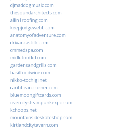
djmaddogmusic.com
thesoundarchitects.com
allin1roofing.com
keepjudgewebb.com
anatomyofadventure.com
drivancastillo.com
cmmedspa.com
midletontkd.com
gardensandgrills.com
basilfoodwine.com
nikko-tochigi.net
caribbean-corner.com
bluemoongiftcards.com
rivercitysteampunkexpo.com
kchoops.net
mountainsideskateshop.com
kirtlandcitytavern.com