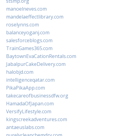
stsmp.org
manoelneves.com
mandelaeffectlibrary.com
roselynns.com
balanceyoganj.com
salesforceblogs.com
TrainGames365.com
BaytownEvaCationRentals.com
JabalpurCakeDelivery.com
halobjd.com
intelligenceqatar.com
PikaPikaApp.com
takecareofbusinessdfw.org
HamadaOfJapan.com
VersifyLifestyle.com
kingscreekadventures.com
antaeuslabs.com
purelycleanchemdry.com