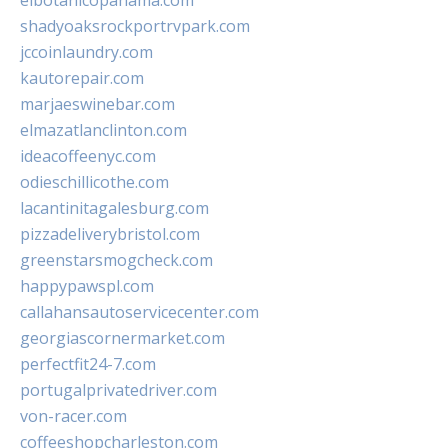
elbotanicopanama.com
shadyoaksrockportrvpark.com
jccoinlaundry.com
kautorepair.com
marjaeswinebar.com
elmazatlanclinton.com
ideacoffeenyc.com
odieschillicothe.com
lacantinitagalesburg.com
pizzadeliverybristol.com
greenstarsmogcheck.com
happypawspl.com
callahansautoservicecenter.com
georgiascornermarket.com
perfectfit24-7.com
portugalprivatedriver.com
von-racer.com
coffeeshopcharleston.com