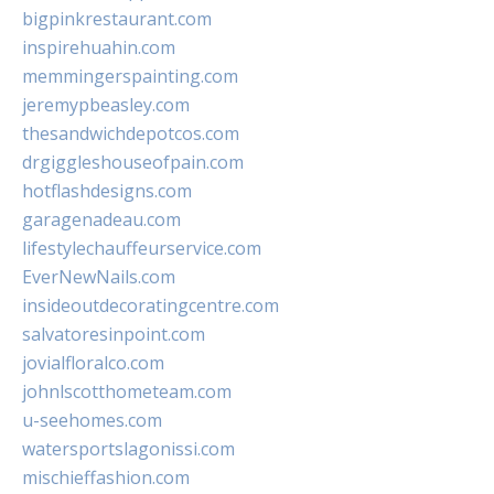
bigpinkrestaurant.com
inspirehuahin.com
memmingerspainting.com
jeremypbeasley.com
thesandwichdepotcos.com
drgiggleshouseofpain.com
hotflashdesigns.com
garagenadeau.com
lifestylechauffeurservice.com
EverNewNails.com
insideoutdecoratingcentre.com
salvatoresinpoint.com
jovialfloralco.com
johnlscotthometeam.com
u-seehomes.com
watersportslagonissi.com
mischieffashion.com