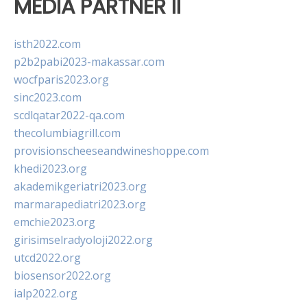
MEDIA PARTNER II
isth2022.com
p2b2pabi2023-makassar.com
wocfparis2023.org
sinc2023.com
scdlqatar2022-qa.com
thecolumbiagrill.com
provisionscheeseandwineshoppe.com
khedi2023.org
akademikgeriatri2023.org
marmarapediatri2023.org
emchie2023.org
girisimselradyoloji2022.org
utcd2022.org
biosensor2022.org
ialp2022.org