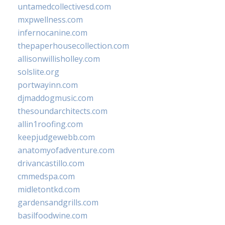
untamedcollectivesd.com
mxpwellness.com
infernocanine.com
thepaperhousecollection.com
allisonwillisholley.com
solslite.org
portwayinn.com
djmaddogmusic.com
thesoundarchitects.com
allin1roofing.com
keepjudgewebb.com
anatomyofadventure.com
drivancastillo.com
cmmedspa.com
midletontkd.com
gardensandgrills.com
basilfoodwine.com