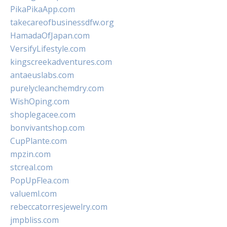
PikaPikaApp.com
takecareofbusinessdfw.org
HamadaOfJapan.com
VersifyLifestyle.com
kingscreekadventures.com
antaeuslabs.com
purelycleanchemdry.com
WishOping.com
shoplegacee.com
bonvivantshop.com
CupPlante.com
mpzin.com
stcreal.com
PopUpFlea.com
valueml.com
rebeccatorresjewelry.com
jmpbliss.com