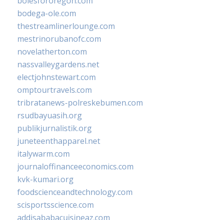
bolesfororegon.com
bodega-ole.com
thestreamlinerlounge.com
mestrinorubanofc.com
novelatherton.com
nassvalleygardens.net
electjohnstewart.com
omptourtravels.com
tribratanews-polreskebumen.com
rsudbayuasih.org
publikjurnalistik.org
juneteenthapparel.net
italywarm.com
journaloffinanceeconomics.com
kvk-kumari.org
foodscienceandtechnology.com
scisportsscience.com
addisababacuisineaz.com