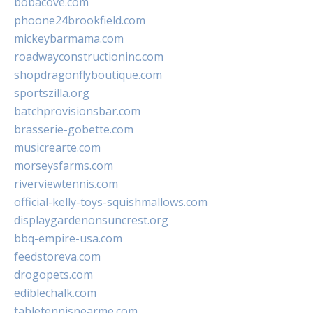
bobacove.com
phoone24brookfield.com
mickeybarmama.com
roadwayconstructioninc.com
shopdragonflyboutique.com
sportszilla.org
batchprovisionsbar.com
brasserie-gobette.com
musicrearte.com
morseysfarms.com
riverviewtennis.com
official-kelly-toys-squishmallows.com
displaygardenonsuncrest.org
bbq-empire-usa.com
feedstoreva.com
drogopets.com
ediblechalk.com
tabletennisnearme.com