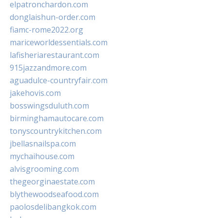
elpatronchardon.com
donglaishun-order.com
fiamc-rome2022.org
mariceworldessentials.com
lafisheriarestaurant.com
915jazzandmore.com
aguadulce-countryfair.com
jakehovis.com
bosswingsduluth.com
birminghamautocare.com
tonyscountrykitchen.com
jbellasnailspa.com
mychaihouse.com
alvisgrooming.com
thegeorginaestate.com
blythewoodseafood.com
paolosdelibangkok.com