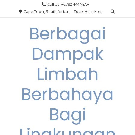
Skip
Call Us: +2782 444 YEAH
to
Cape Town, South Africa
Togel Hongkong
content
Berbagai
Dampak
Limbah
Berbahaya
Bagi
Lingkungan