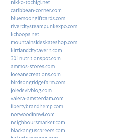
nikko-tochigi.net
caribbean-corner.com
bluemoongiftcards.com
rivercitysteampunkexpo.com
kchoops.net
mountainsideskateshop.com
kirtlandcitytavern.com
301nutritionspot.com
ammos-stores.com
loceanecreations.com
birdsongridgefarm.com
joiedevivblog.com
valera-amsterdam.com
libertybrandhemp.com
norwoodinnwi.com
neighboursmarket.com
blackanguscareers.com