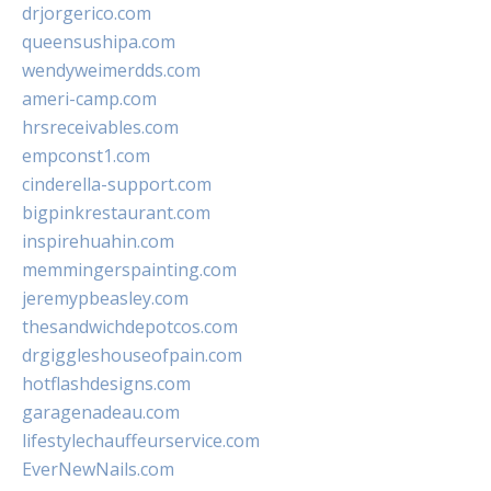
drjorgerico.com
queensushipa.com
wendyweimerdds.com
ameri-camp.com
hrsreceivables.com
empconst1.com
cinderella-support.com
bigpinkrestaurant.com
inspirehuahin.com
memmingerspainting.com
jeremypbeasley.com
thesandwichdepotcos.com
drgiggleshouseofpain.com
hotflashdesigns.com
garagenadeau.com
lifestylechauffeurservice.com
EverNewNails.com