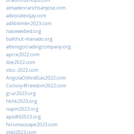
bradfordshops.com
almadenranchsanjose.com
advocatevijay.com
adlibilimler2023.com
naswwebed.org
balithut-manado.org
alteregotradingcompany.org
aprce2022.com
ibie2022.com
sbcc-2022.com
AngolaOilAndGas2022.com
Convoy4Freedom2022.com
grur2023.org
hkhk2023.org
napm2023.org
apsdfd2023.org
forumausape2023.com
imkl2023.com