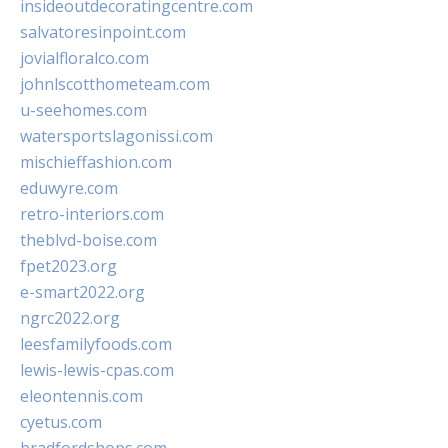
insideoutdecoratingcentre.com
salvatoresinpoint.com
jovialfloralco.com
johnlscotthometeam.com
u-seehomes.com
watersportslagonissi.com
mischieffashion.com
eduwyre.com
retro-interiors.com
theblvd-boise.com
fpet2023.org
e-smart2022.org
ngrc2022.org
leesfamilyfoods.com
lewis-lewis-cpas.com
eleontennis.com
cyetus.com