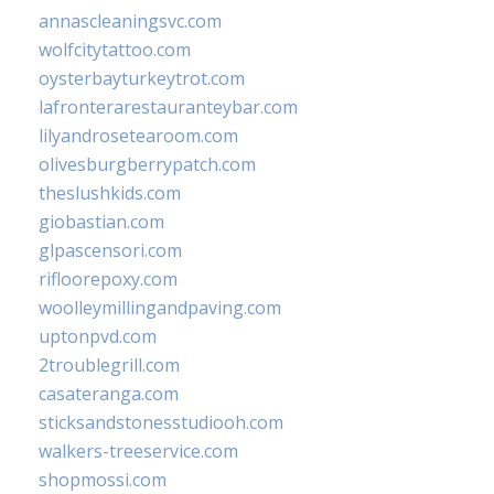
annascleaningsvc.com
wolfcitytattoo.com
oysterbayturkeytrot.com
lafronterarestauranteybar.com
lilyandrosetearoom.com
olivesburgberrypatch.com
theslushkids.com
giobastian.com
glpascensori.com
rifloorepoxy.com
woolleymillingandpaving.com
uptonpvd.com
2troublegrill.com
casateranga.com
sticksandstonesstudiooh.com
walkers-treeservice.com
shopmossi.com