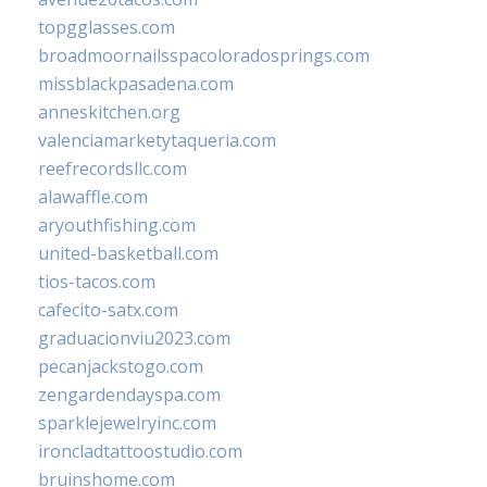
topgglasses.com
broadmoornailsspacoloradosprings.com
missblackpasadena.com
anneskitchen.org
valenciamarketytaqueria.com
reefrecordsllc.com
alawaffle.com
aryouthfishing.com
united-basketball.com
tios-tacos.com
cafecito-satx.com
graduacionviu2023.com
pecanjackstogo.com
zengardendayspa.com
sparklejewelryinc.com
ironcladtattoostudio.com
bruinshome.com