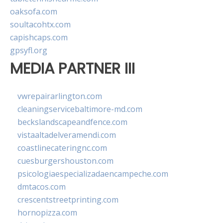
oaksofa.com
soultacohtx.com
capishcaps.com
gpsyfl.org
MEDIA PARTNER III
vwrepairarlington.com
cleaningservicebaltimore-md.com
beckslandscapeandfence.com
vistaaltadelveramendi.com
coastlinecateringnc.com
cuesburgershouston.com
psicologiaespecializadaencampeche.com
dmtacos.com
crescentstreetprinting.com
hornopizza.com