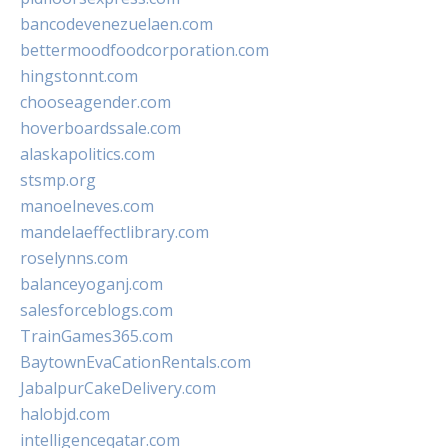
bancodevenezuelaen.com
bettermoodfoodcorporation.com
hingstonnt.com
chooseagender.com
hoverboardssale.com
alaskapolitics.com
stsmp.org
manoelneves.com
mandelaeffectlibrary.com
roselynns.com
balanceyoganj.com
salesforceblogs.com
TrainGames365.com
BaytownEvaCationRentals.com
JabalpurCakeDelivery.com
halobjd.com
intelligenceqatar.com