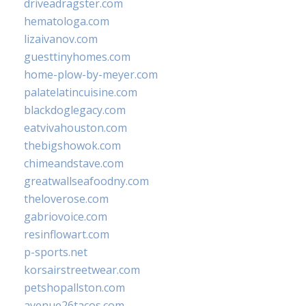
driveadragster.com
hematologa.com
lizaivanov.com
guesttinyhomes.com
home-plow-by-meyer.com
palatelatincuisine.com
blackdoglegacy.com
eatvivahouston.com
thebigshowok.com
chimeandstave.com
greatwallseafoodny.com
theloverose.com
gabriovoice.com
resinflowart.com
p-sports.net
korsairstreetwear.com
petshopallston.com
avenue26tacos.com