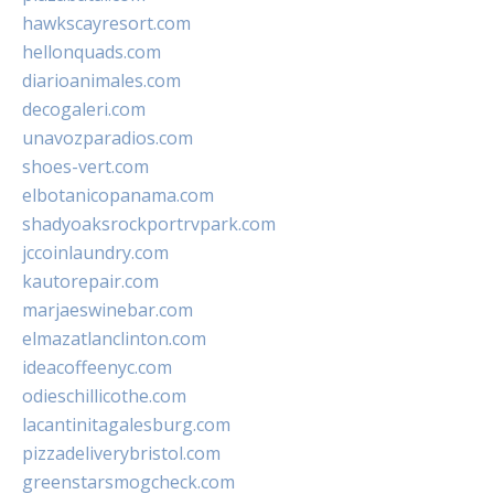
hawkscayresort.com
hellonquads.com
diarioanimales.com
decogaleri.com
unavozparadios.com
shoes-vert.com
elbotanicopanama.com
shadyoaksrockportrvpark.com
jccoinlaundry.com
kautorepair.com
marjaeswinebar.com
elmazatlanclinton.com
ideacoffeenyc.com
odieschillicothe.com
lacantinitagalesburg.com
pizzadeliverybristol.com
greenstarsmogcheck.com