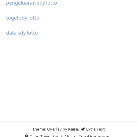
pengeluaran sdy lotto
togel sdy lotto
data sdy lotto
Theme: Overlay by
Kaira
.
Extra Text
Cape Town, South Africa
Togel Hongkong