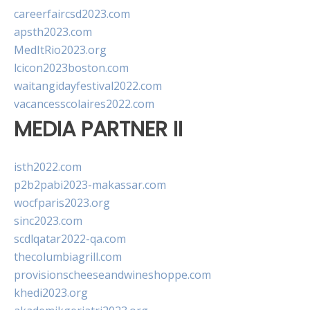
careerfaircsd2023.com
apsth2023.com
MedItRio2023.org
lcicon2023boston.com
waitangidayfestival2022.com
vacancesscolaires2022.com
MEDIA PARTNER II
isth2022.com
p2b2pabi2023-makassar.com
wocfparis2023.org
sinc2023.com
scdlqatar2022-qa.com
thecolumbiagrill.com
provisionscheeseandwineshoppe.com
khedi2023.org