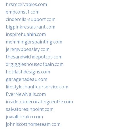
hrsreceivables.com
empconst1.com
cinderella-support.com
bigpinkrestaurant.com
inspirehuahin.com
memmingerspainting.com
jeremypbeasley.com
thesandwichdepotcos.com
drgiggleshouseofpain.com
hotflashdesigns.com
garagenadeau.com
lifestylechauffeurservice.com
EverNewNails.com
insideoutdecoratingcentre.com
salvatoresinpoint.com
jovialfloralco.com
johnlscotthometeam.com