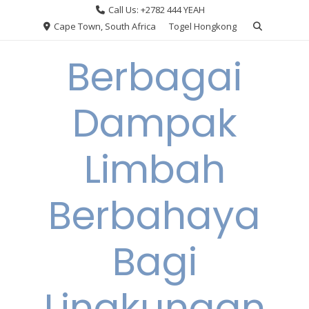
Skip
Call Us: +2782 444 YEAH
to
Cape Town, South Africa
Togel Hongkong
content
Berbagai
Dampak
Limbah
Berbahaya
Bagi
Lingkungan