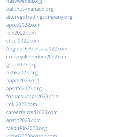
naswwebed.org
balithut-manado.org
alteregotradingcompany.org
aprce2022.com
ibie2022.com
sbcc-2022.com
AngolaOilAndGas2022.com
Convoy4Freedom2022.com
grur2023.org
hkhk2023.org
napm2023.org
apsdfd2023.org
forumausape2023.com
imkl2023.com
careerfaircsd2023.com
apsth2023.com
MedItRio2023.org
lcicon2023boston.com