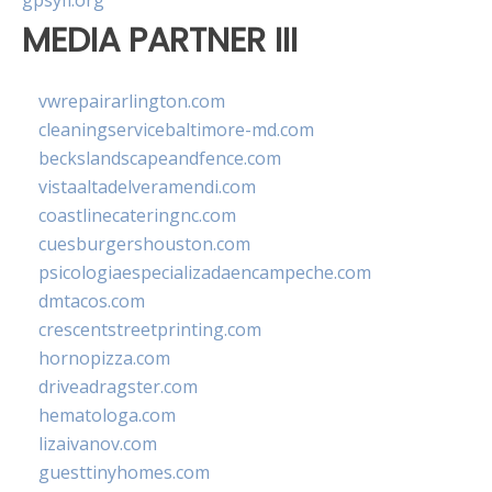
gpsyfl.org
MEDIA PARTNER III
vwrepairarlington.com
cleaningservicebaltimore-md.com
beckslandscapeandfence.com
vistaaltadelveramendi.com
coastlinecateringnc.com
cuesburgershouston.com
psicologiaespecializadaencampeche.com
dmtacos.com
crescentstreetprinting.com
hornopizza.com
driveadragster.com
hematologa.com
lizaivanov.com
guesttinyhomes.com