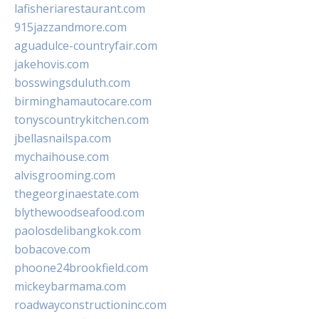
lafisheriarestaurant.com
915jazzandmore.com
aguadulce-countryfair.com
jakehovis.com
bosswingsduluth.com
birminghamautocare.com
tonyscountrykitchen.com
jbellasnailspa.com
mychaihouse.com
alvisgrooming.com
thegeorginaestate.com
blythewoodseafood.com
paolosdelibangkok.com
bobacove.com
phoone24brookfield.com
mickeybarmama.com
roadwayconstructioninc.com