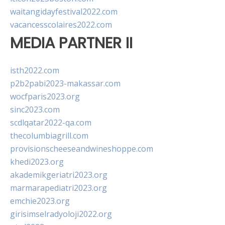
waitangidayfestival2022.com
vacancesscolaires2022.com
MEDIA PARTNER II
isth2022.com
p2b2pabi2023-makassar.com
wocfparis2023.org
sinc2023.com
scdlqatar2022-qa.com
thecolumbiagrill.com
provisionscheeseandwineshoppe.com
khedi2023.org
akademikgeriatri2023.org
marmarapediatri2023.org
emchie2023.org
girisimselradyoloji2022.org