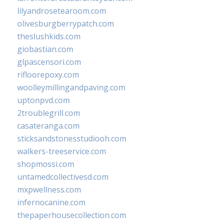
lilyandrosetearoom.com
olivesburgberrypatch.com
theslushkids.com
giobastian.com
glpascensori.com
rifloorepoxy.com
woolleymillingandpaving.com
uptonpvd.com
2troublegrill.com
casateranga.com
sticksandstonesstudiooh.com
walkers-treeservice.com
shopmossi.com
untamedcollectivesd.com
mxpwellness.com
infernocanine.com
thepaperhousecollection.com