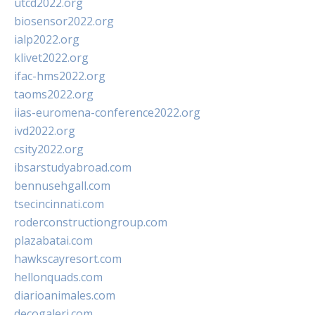
utcd2022.org
biosensor2022.org
ialp2022.org
klivet2022.org
ifac-hms2022.org
taoms2022.org
iias-euromena-conference2022.org
ivd2022.org
csity2022.org
ibsarstudyabroad.com
bennusehgall.com
tsecincinnati.com
roderconstructiongroup.com
plazabatai.com
hawkscayresort.com
hellonquads.com
diarioanimales.com
decogaleri.com