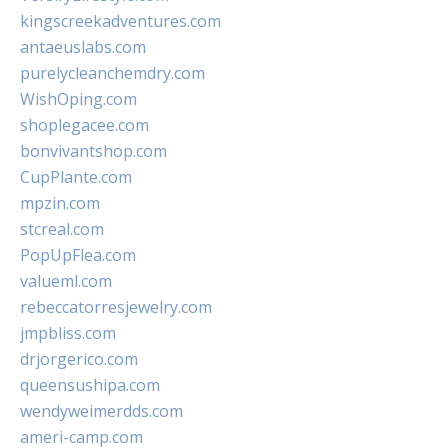
kingscreekadventures.com
antaeuslabs.com
purelycleanchemdry.com
WishOping.com
shoplegacee.com
bonvivantshop.com
CupPlante.com
mpzin.com
stcreal.com
PopUpFlea.com
valueml.com
rebeccatorresjewelry.com
jmpbliss.com
drjorgerico.com
queensushipa.com
wendyweimerdds.com
ameri-camp.com