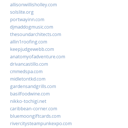
allisonwillisholley.com
solslite.org
portwayinn.com
djmaddogmusic.com
thesoundarchitects.com
allin1roofing.com
keepjudgewebb.com
anatomyofadventure.com
drivancastillo.com
cmmedspa.com
midletontkd.com
gardensandgrills.com
basilfoodwine.com
nikko-tochigi.net
caribbean-corner.com
bluemoongiftcards.com
rivercitysteampunkexpo.com