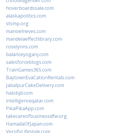
chooseagender.com
hoverboardssale.com
alaskapolitics.com
stsmp.org
manoelneves.com
mandelaeffectlibrary.com
roselynns.com
balanceyoganj.com
salesforceblogs.com
TrainGames365.com
BaytownEvaCationRentals.com
JabalpurCakeDelivery.com
halobjd.com
intelligenceqatar.com
PikaPikaApp.com
takecareofbusinessdfw.org
HamadaOfJapan.com
VersifyLifestyle.com