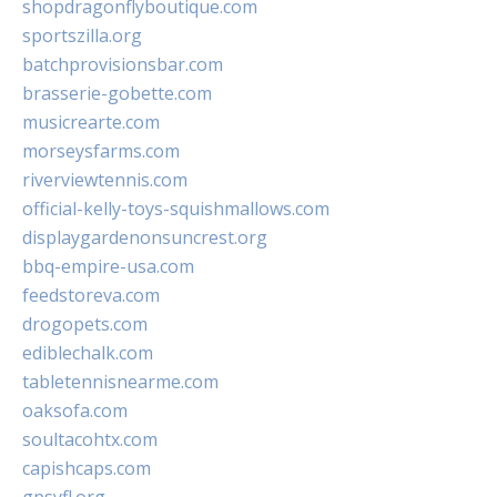
shopdragonflyboutique.com
sportszilla.org
batchprovisionsbar.com
brasserie-gobette.com
musicrearte.com
morseysfarms.com
riverviewtennis.com
official-kelly-toys-squishmallows.com
displaygardenonsuncrest.org
bbq-empire-usa.com
feedstoreva.com
drogopets.com
ediblechalk.com
tabletennisnearme.com
oaksofa.com
soultacohtx.com
capishcaps.com