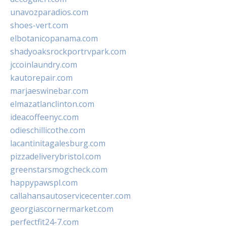
unavozparadios.com
shoes-vert.com
elbotanicopanama.com
shadyoaksrockportrvpark.com
jccoinlaundry.com
kautorepair.com
marjaeswinebar.com
elmazatlanclinton.com
ideacoffeenyc.com
odieschillicothe.com
lacantinitagalesburg.com
pizzadeliverybristol.com
greenstarsmogcheck.com
happypawspl.com
callahansautoservicecenter.com
georgiascornermarket.com
perfectfit24-7.com