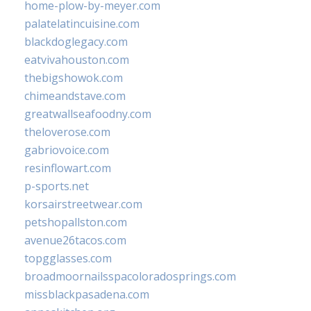
home-plow-by-meyer.com
palatelatincuisine.com
blackdoglegacy.com
eatvivahouston.com
thebigshowok.com
chimeandstave.com
greatwallseafoodny.com
theloverose.com
gabriovoice.com
resinflowart.com
p-sports.net
korsairstreetwear.com
petshopallston.com
avenue26tacos.com
topgglasses.com
broadmoornailsspacoloradosprings.com
missblackpasadena.com