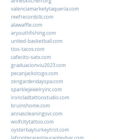
anneskitchen.org
valenciamarketytaqueria.com
reefrecordsllc.com
alawaffle.com
aryouthfishing.com
united-basketball.com
tios-tacos.com
cafecito-satx.com
graduacionviu2023.com
pecanjackstogo.com
zengardendayspa.com
sparklejewelryinc.com
ironcladtattoostudio.com
bruinshome.com
annascleaningsvc.com
wolfcitytattoo.com
oysterbayturkeytrot.com
lafronterarestauranteybar.com