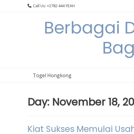
Skip
Call Us: +2782 444 YEAH
to
content
Berbagai 
Bag
Togel Hongkong
Day:
November 18, 2
Kiat Sukses Memulai Us