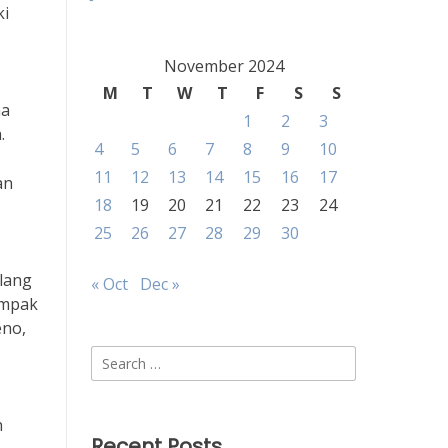
ki
November 2024
M
T
W
T
F
S
S
na
1
2
3
.
4
5
6
7
8
9
10
11
12
13
14
15
16
17
an
18
19
20
21
22
23
24
s
25
26
27
28
29
30
ulang
« Oct
Dec »
ampak
eno,
Search
for:
h
Recent Posts