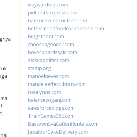
waywardtees.com
pidfloorsexpress.com
bancodevenezuelaen.com
bettermoodfoodcorporation.com
hingstonnt.com
ngnya
chooseagender.com
hoverboardssale.com
alaskapolitics.com
stsmp.org
tuk
uga
manoelneves.com
mandelaeffectlibrary.com
roselynns.com
sama
balanceyoganj.com
at
salesforceblogs.com
h
TrainGames365.com
BaytownEvaCationRentals.com
JabalpurCakeDelivery.com
nal