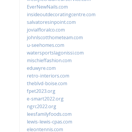
EverNewNails.com
insideoutdecoratingcentre.com
salvatoresinpoint.com
jovialfloralco.com
johnlscotthometeam.com
u-seehomes.com
watersportslagonissi.com
mischieffashion.com
eduwyre.com
retro-interiors.com
theblvd-boise.com
fpet2023.org
e-smart2022.org
ngrc2022.org
leesfamilyfoods.com
lewis-lewis-cpas.com
eleontennis.com