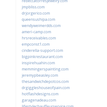
rebeccatorresjewelry.com
jmpbliss.com
drjorgerico.com
queensushipa.com
wendyweimerdds.com
ameri-camp.com
hrsreceivables.com
empconst1.com
cinderella-support.com
bigpinkrestaurant.com
inspirehuahin.com
memmingerspainting.com
jeremypbeasley.com
thesandwichdepotcos.com
drgiggleshouseofpain.com
hotflashdesigns.com
garagenadeau.com
lifestylechauffeurservice.com