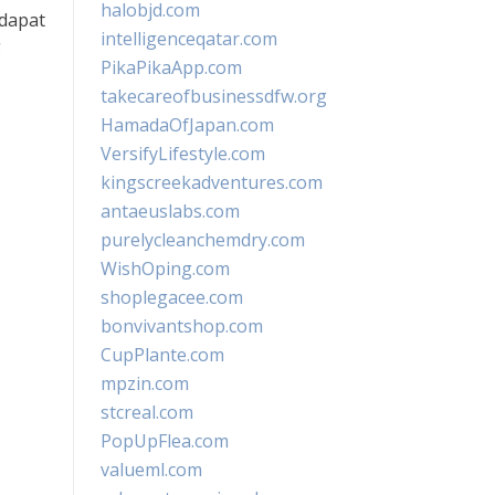
halobjd.com
 dapat
intelligenceqatar.com
g
PikaPikaApp.com
takecareofbusinessdfw.org
HamadaOfJapan.com
VersifyLifestyle.com
kingscreekadventures.com
antaeuslabs.com
purelycleanchemdry.com
WishOping.com
shoplegacee.com
bonvivantshop.com
CupPlante.com
mpzin.com
stcreal.com
PopUpFlea.com
valueml.com