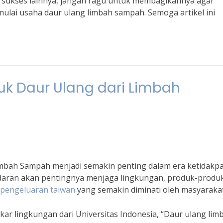
at sukses lainnya, jangan ragu untuk membagikannya agar
ulai usaha daur ulang limbah sampah. Semoga artikel ini
uk Daur Ulang dari Limbah
imbah Sampah menjadi semakin penting dalam era ketidakpa
adaran akan pentingnya menjaga lingkungan, produk-produ
pengeluaran taiwan
yang semakin diminati oleh masyarakat
akar lingkungan dari Universitas Indonesia, “Daur ulang lim