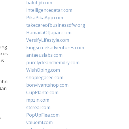
halobjd.com
intelligenceqatar.com
PikaPikaApp.com
takecareofbusinessdfw.org
HamadaOfJapan.com
VersifyLifestyle.com
yang
kingscreekadventures.com
arus
antaeuslabs.com
us
purelycleanchemdry.com
WishOping.com
shoplegacee.com
John
bonvivantshop.com
dan
CupPlante.com
mpzin.com
stcreal.com
PopUpFlea.com
,
valueml.com