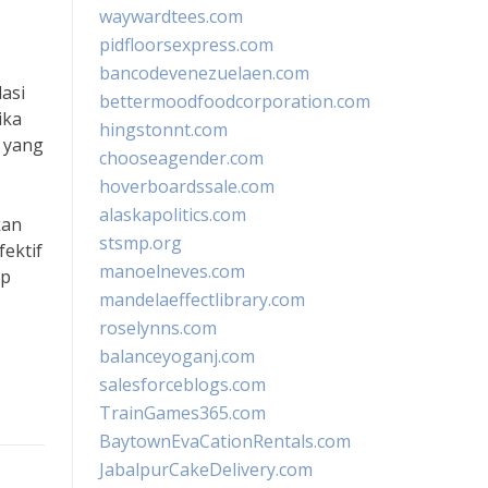
waywardtees.com
pidfloorsexpress.com
bancodevenezuelaen.com
lasi
bettermoodfoodcorporation.com
ika
hingstonnt.com
 yang
chooseagender.com
hoverboardssale.com
alaskapolitics.com
kan
stsmp.org
ektif
manoelneves.com
ap
mandelaeffectlibrary.com
roselynns.com
balanceyoganj.com
salesforceblogs.com
TrainGames365.com
BaytownEvaCationRentals.com
JabalpurCakeDelivery.com