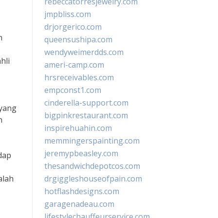
rebeccatorresjewelry.com
jmpbliss.com
drjorgerico.com
n
queensushipa.com
wendyweimerdds.com
hli
ameri-camp.com
hrsreceivables.com
empconst1.com
cinderella-support.com
 yang
bigpinkrestaurant.com
n
inspirehuahin.com
memmingerspainting.com
jeremypbeasley.com
dap
thesandwichdepotcos.com
alah
drgiggleshouseofpain.com
hotflashdesigns.com
garagenadeau.com
lifestylechauffeurservice.com