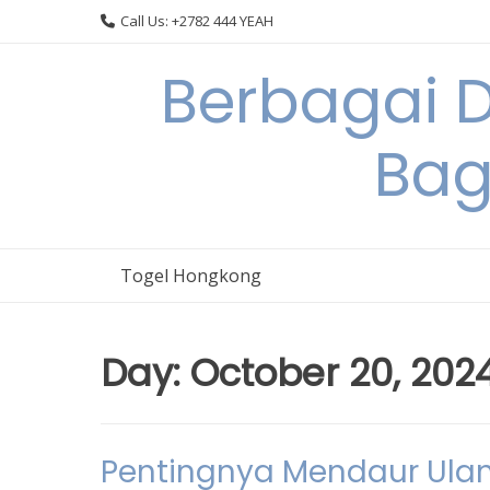
Skip
Call Us: +2782 444 YEAH
to
content
Berbagai 
Bag
Togel Hongkong
Day:
October 20, 202
Pentingnya Mendaur Ula