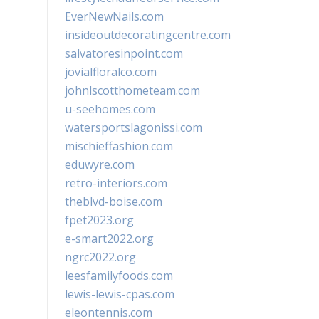
EverNewNails.com
insideoutdecoratingcentre.com
salvatoresinpoint.com
jovialfloralco.com
johnlscotthometeam.com
u-seehomes.com
watersportslagonissi.com
mischieffashion.com
eduwyre.com
retro-interiors.com
theblvd-boise.com
fpet2023.org
e-smart2022.org
ngrc2022.org
leesfamilyfoods.com
lewis-lewis-cpas.com
eleontennis.com