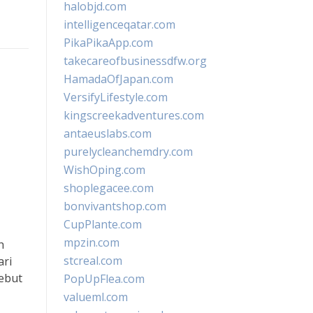
halobjd.com
intelligenceqatar.com
PikaPikaApp.com
takecareofbusinessdfw.org
HamadaOfJapan.com
VersifyLifestyle.com
kingscreekadventures.com
antaeuslabs.com
purelycleanchemdry.com
WishOping.com
shoplegacee.com
bonvivantshop.com
CupPlante.com
mpzin.com
h
stcreal.com
ari
sebut
PopUpFlea.com
valueml.com