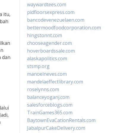
waywardtees.com
pidfloorsexpress.com
 itu,
bancodevenezuelaen.com
mbah
bettermoodfoodcorporation.com
hingstonnt.com
ilkan
chooseagender.com
an
hoverboardssale.com
n dan
alaskapolitics.com
stsmp.org
manoelneves.com
mandelaeffectlibrary.com
roselynns.com
balanceyoganj.com
salesforceblogs.com
alui
TrainGames365.com
adi,
BaytownEvaCationRentals.com
a
JabalpurCakeDelivery.com