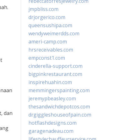
rebeccatorresjewelry.com
pah.
jmpbliss.com
drjorgerico.com
queensushipa.com
wendyweimerdds.com
ameri-camp.com
hrsreceivables.com
empconst1.com
t
cinderella-support.com
bigpinkrestaurant.com
inspirehuahin.com
unaan
memmingerspainting.com
jeremypbeasley.com
thesandwichdepotcos.com
, dan
drgiggleshouseofpain.com
hotflashdesigns.com
yang
garagenadeau.com
lifestylechauffeurservice.com