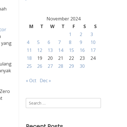
bah
November 2024
M
T
W
T
F
S
S
acor
1
2
3
n
4
5
6
7
8
9
10
s yang
11
12
13
14
15
16
17
18
19
20
21
22
23
24
 ulang
25
26
27
28
29
30
anyak
« Oct
Dec »
 Zero
t
Search
for:
Recent Posts