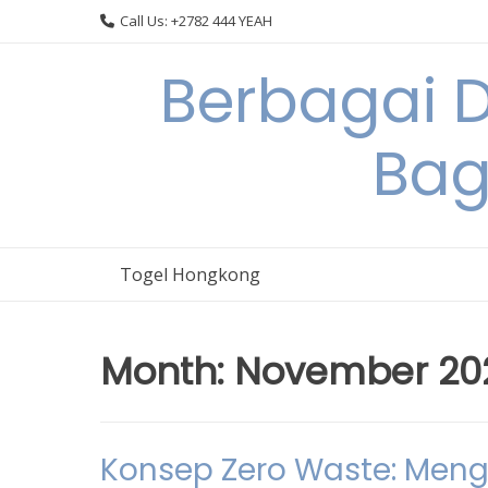
Skip
Call Us: +2782 444 YEAH
to
content
Berbagai 
Bag
Togel Hongkong
Month:
November 20
Konsep Zero Waste: Men