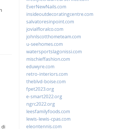
EverNewNails.com
n
insideoutdecoratingcentre.com
salvatoresinpoint.com
jovialfloralco.com
johnlscotthometeam.com
u-seehomes.com
watersportslagonissi.com
mischieffashion.com
eduwyre.com
retro-interiors.com
theblvd-boise.com
fpet2023.org
e-smart2022.org
ngrc2022.org
leesfamilyfoods.com
lewis-lewis-cpas.com
eleontennis.com
 di