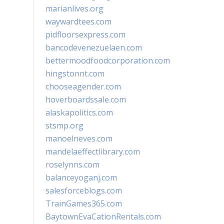
marianlives.org
waywardtees.com
pidfloorsexpress.com
bancodevenezuelaen.com
bettermoodfoodcorporation.com
hingstonnt.com
chooseagender.com
hoverboardssale.com
alaskapolitics.com
stsmp.org
manoelneves.com
mandelaeffectlibrary.com
roselynns.com
balanceyoganj.com
salesforceblogs.com
TrainGames365.com
BaytownEvaCationRentals.com