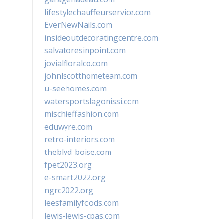
lifestylechauffeurservice.com
EverNewNails.com
insideoutdecoratingcentre.com
salvatoresinpoint.com
jovialfloralco.com
johnlscotthometeam.com
u-seehomes.com
watersportslagonissi.com
mischieffashion.com
eduwyre.com
retro-interiors.com
theblvd-boise.com
fpet2023.org
e-smart2022.org
ngrc2022.org
leesfamilyfoods.com
lewis-lewis-cpas.com