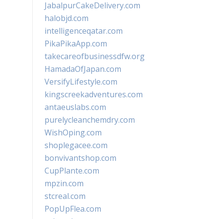
JabalpurCakeDelivery.com
halobjd.com
intelligenceqatar.com
PikaPikaApp.com
takecareofbusinessdfw.org
HamadaOfJapan.com
VersifyLifestyle.com
kingscreekadventures.com
antaeuslabs.com
purelycleanchemdry.com
WishOping.com
shoplegacee.com
bonvivantshop.com
CupPlante.com
mpzin.com
stcreal.com
PopUpFlea.com