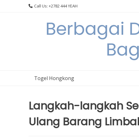
Skip
Call Us: +2782 444 YEAH
to
content
Berbagai 
Bag
Togel Hongkong
Langkah-langkah Se
Ulang Barang Limba