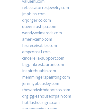
valueml.com
rebeccatorresjewelry.com
jmpbliss.com
drjorgerico.com
queensushipa.com
wendyweimerdds.com
ameri-camp.com
hrsreceivables.com
empconst1.com
cinderella-support.com
bigpinkrestaurant.com
inspirehuahin.com
memmingerspainting.com
jeremypbeasley.com
thesandwichdepotcos.com
drgiggleshouseofpain.com
hotflashdesigns.com
garagenadeau.com