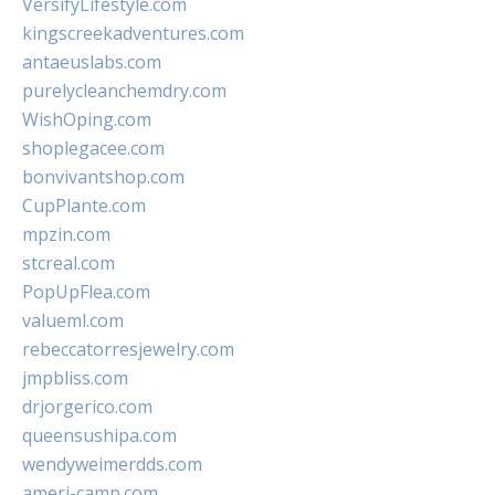
VersifyLifestyle.com
kingscreekadventures.com
antaeuslabs.com
purelycleanchemdry.com
WishOping.com
shoplegacee.com
bonvivantshop.com
CupPlante.com
mpzin.com
stcreal.com
PopUpFlea.com
valueml.com
rebeccatorresjewelry.com
jmpbliss.com
drjorgerico.com
queensushipa.com
wendyweimerdds.com
ameri-camp.com