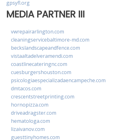
gpsyfl.org
MEDIA PARTNER III
vwrepairarlington.com
cleaningservicebaltimore-md.com
beckslandscapeandfence.com
vistaaltadelveramendi.com
coastlinecateringnc.com
cuesburgershouston.com
psicologiaespecializadaencampeche.com
dmtacos.com
crescentstreetprinting.com
hornopizza.com
driveadragster.com
hematologa.com
lizaivanov.com
guesttinyhomes.com