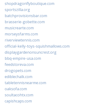
shopdragonflyboutique.com
sportszilla.org
batchprovisionsbar.com
brasserie-gobette.com
musicrearte.com
morseysfarms.com
riverviewtennis.com
official-kelly-toys-squishmallows.com
displaygardenonsuncrest.org
bbq-empire-usa.com
feedstoreva.com
drogopets.com
ediblechalk.com
tabletennisnearme.com
oaksofa.com
soultacohtx.com
capishcaps.com