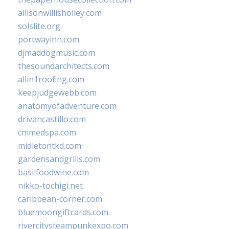
allisonwillisholley.com
solslite.org
portwayinn.com
djmaddogmusic.com
thesoundarchitects.com
allin1roofing.com
keepjudgewebb.com
anatomyofadventure.com
drivancastillo.com
cmmedspa.com
midletontkd.com
gardensandgrills.com
basilfoodwine.com
nikko-tochigi.net
caribbean-corner.com
bluemoongiftcards.com
rivercitysteampunkexpo.com