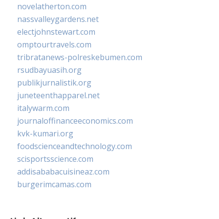
novelatherton.com
nassvalleygardens.net
electjohnstewart.com
omptourtravels.com
tribratanews-polreskebumen.com
rsudbayuasih.org
publikjurnalistik.org
juneteenthapparel.net
italywarm.com
journaloffinanceeconomics.com
kvk-kumari.org
foodscienceandtechnology.com
scisportsscience.com
addisababacuisineaz.com
burgerimcamas.com