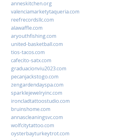
anneskitchen.org
valenciamarketytaqueria.com
reefrecordsllc.com
alawaffle.com
aryouthfishing.com
united-basketball.com
tios-tacos.com
cafecito-satx.com
graduacionviu2023.com
pecanjackstogo.com
zengardendayspa.com
sparklejewelryinc.com
ironcladtattoostudio.com
bruinshome.com
annascleaningsvc.com
wolfcitytattoo.com
oysterbayturkeytrot.com