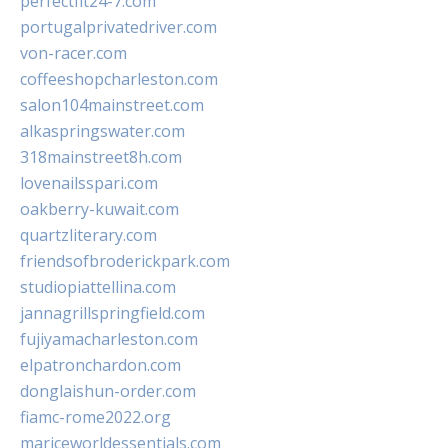
perfectfit24-7.com
portugalprivatedriver.com
von-racer.com
coffeeshopcharleston.com
salon104mainstreet.com
alkaspringswater.com
318mainstreet8h.com
lovenailsspari.com
oakberry-kuwait.com
quartzliterary.com
friendsofbroderickpark.com
studiopiattellina.com
jannagrillspringfield.com
fujiyamacharleston.com
elpatronchardon.com
donglaishun-order.com
fiamc-rome2022.org
mariceworldessentials.com