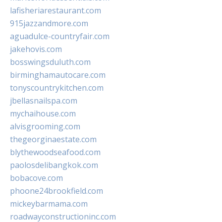
lafisheriarestaurant.com
915jazzandmore.com
aguadulce-countryfair.com
jakehovis.com
bosswingsduluth.com
birminghamautocare.com
tonyscountrykitchen.com
jbellasnailspa.com
mychaihouse.com
alvisgrooming.com
thegeorginaestate.com
blythewoodseafood.com
paolosdelibangkok.com
bobacove.com
phoone24brookfield.com
mickeybarmama.com
roadwayconstructioninc.com