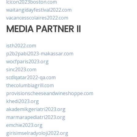
lcicon2023boston.com
waitangidayfestival2022.com
vacancesscolaires2022.com
MEDIA PARTNER II
isth2022.com
p2b2pabi2023-makassar.com
wocfparis2023.org
sinc2023.com
scdlqatar2022-qa.com
thecolumbiagrill.com
provisionscheeseandwineshoppe.com
khedi2023.org
akademikgeriatri2023.org
marmarapediatri2023.org
emchie2023.org
girisimselradyoloji2022.org