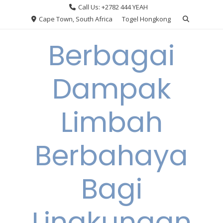
Skip
Call Us: +2782 444 YEAH
to
Cape Town, South Africa
Togel Hongkong
content
Berbagai
Dampak
Limbah
Berbahaya
Bagi
Lingkungan