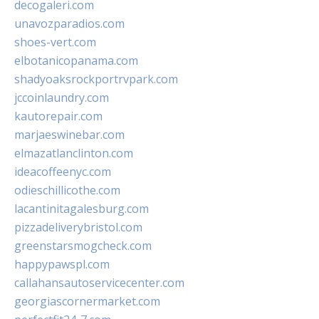
decogaleri.com
unavozparadios.com
shoes-vert.com
elbotanicopanama.com
shadyoaksrockportrvpark.com
jccoinlaundry.com
kautorepair.com
marjaeswinebar.com
elmazatlanclinton.com
ideacoffeenyc.com
odieschillicothe.com
lacantinitagalesburg.com
pizzadeliverybristol.com
greenstarsmogcheck.com
happypawspl.com
callahansautoservicecenter.com
georgiascornermarket.com