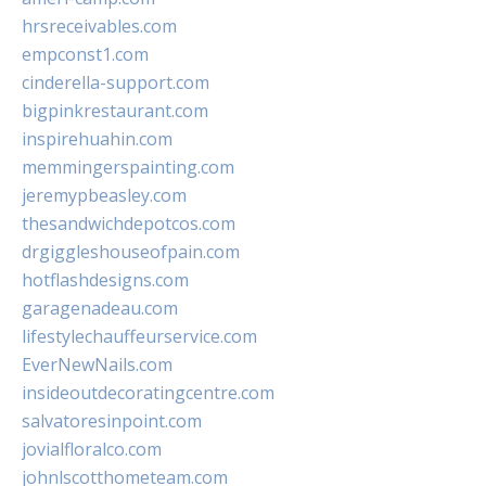
hrsreceivables.com
empconst1.com
cinderella-support.com
bigpinkrestaurant.com
inspirehuahin.com
memmingerspainting.com
jeremypbeasley.com
thesandwichdepotcos.com
drgiggleshouseofpain.com
hotflashdesigns.com
garagenadeau.com
lifestylechauffeurservice.com
EverNewNails.com
insideoutdecoratingcentre.com
salvatoresinpoint.com
jovialfloralco.com
johnlscotthometeam.com