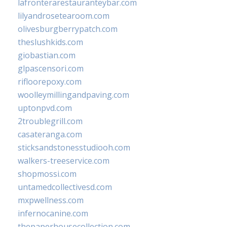
lafronterarestauranteybar.com
lilyandrosetearoom.com
olivesburgberrypatch.com
theslushkids.com
giobastian.com
glpascensori.com
rifloorepoxy.com
woolleymillingandpaving.com
uptonpvd.com
2troublegrill.com
casateranga.com
sticksandstonesstudiooh.com
walkers-treeservice.com
shopmossi.com
untamedcollectivesd.com
mxpwellness.com
infernocanine.com
thepaperhousecollection.com