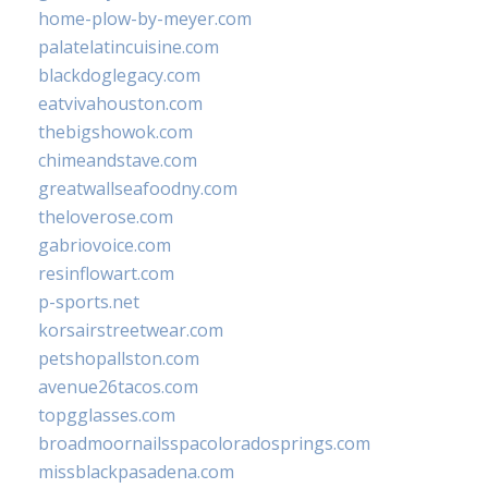
home-plow-by-meyer.com
palatelatincuisine.com
blackdoglegacy.com
eatvivahouston.com
thebigshowok.com
chimeandstave.com
greatwallseafoodny.com
theloverose.com
gabriovoice.com
resinflowart.com
p-sports.net
korsairstreetwear.com
petshopallston.com
avenue26tacos.com
topgglasses.com
broadmoornailsspacoloradosprings.com
missblackpasadena.com