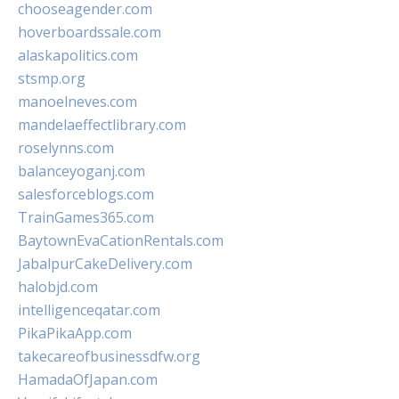
chooseagender.com
hoverboardssale.com
alaskapolitics.com
stsmp.org
manoelneves.com
mandelaeffectlibrary.com
roselynns.com
balanceyoganj.com
salesforceblogs.com
TrainGames365.com
BaytownEvaCationRentals.com
JabalpurCakeDelivery.com
halobjd.com
intelligenceqatar.com
PikaPikaApp.com
takecareofbusinessdfw.org
HamadaOfJapan.com