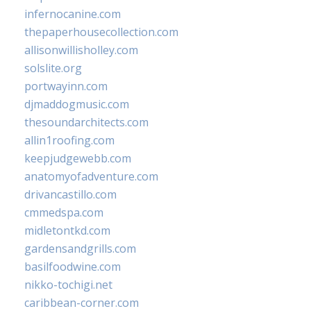
infernocanine.com
thepaperhousecollection.com
allisonwillisholley.com
solslite.org
portwayinn.com
djmaddogmusic.com
thesoundarchitects.com
allin1roofing.com
keepjudgewebb.com
anatomyofadventure.com
drivancastillo.com
cmmedspa.com
midletontkd.com
gardensandgrills.com
basilfoodwine.com
nikko-tochigi.net
caribbean-corner.com