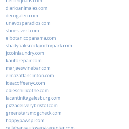
hellonquads.com
diarioanimales.com
decogaleri.com
unavozparadios.com
shoes-vert.com
elbotanicopanama.com
shadyoaksrockportrvpark.com
jccoinlaundry.com
kautorepair.com
marjaeswinebar.com
elmazatlanclinton.com
ideacoffeenyc.com
odieschillicothe.com
lacantinitagalesburg.com
pizzadeliverybristol.com
greenstarsmogcheck.com
happypawspl.com
callahansautoservicecenter.com