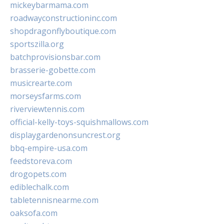
mickeybarmama.com
roadwayconstructioninc.com
shopdragonflyboutique.com
sportszilla.org
batchprovisionsbar.com
brasserie-gobette.com
musicrearte.com
morseysfarms.com
riverviewtennis.com
official-kelly-toys-squishmallows.com
displaygardenonsuncrest.org
bbq-empire-usa.com
feedstoreva.com
drogopets.com
ediblechalk.com
tabletennisnearme.com
oaksofa.com