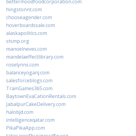
bettermoodfoodcorporation.com
hingstonnt.com
chooseagender.com
hoverboardssale.com
alaskapolitics.com
stsmp.org
manoelneves.com
mandelaeffectlibrary.com
roselynns.com
balanceyoganj.com
salesforceblogs.com
TrainGames365.com
BaytownEvaCationRentals.com
JabalpurCakeDelivery.com
halobjd.com
intelligenceqatar.com
PikaPikaApp.com
takecareofbusinessdfw.org