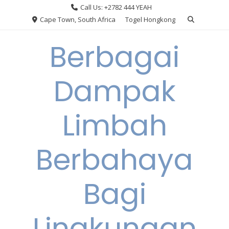
Skip
Call Us: +2782 444 YEAH
to
Cape Town, South Africa
Togel Hongkong
content
Berbagai
Dampak
Limbah
Berbahaya
Bagi
Lingkungan