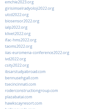
emchie2023.org
girisimselradyoloji2022.org
utcd2022.org
biosensor2022.org
ialp2022.org
klivet2022.org
ifac-hms2022.org
taoms2022.org
iias-euromena-conference2022.org
ivd2022.org
csity2022.org
ibsarstudyabroad.com
bennusehgall.com
tsecincinnati.com
roderconstructiongroup.com
plazabatai.com
hawkscayresort.com