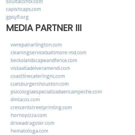
soultacohtx.com
capishcaps.com
gpsyfl.org
MEDIA PARTNER III
vwrepairarlington.com
cleaningservicebaltimore-md.com
beckslandscapeandfence.com
vistaaltadelveramendi.com
coastlinecateringnc.com
cuesburgershouston.com
psicologiaespecializadaencampeche.com
dmtacos.com
crescentstreetprinting.com
hornopizza.com
driveadragster.com
hematologa.com