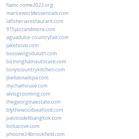
fiamc-rome2022.org
mariceworldessentials.com
lafisheriarestaurant.com
915jazzandmore.com
aguadulce-countryfair.com
jakehovis.com
bosswingsduluth.com
birminghamautocare.com
tonyscountrykitchen.com
jbellasnailspa.com
mychaihouse.com
alvisgrooming.com
thegeorginaestate.com
blythewoodseafood.com
paolosdelibangkok.com
bobacove.com
phoone24brookfield.com