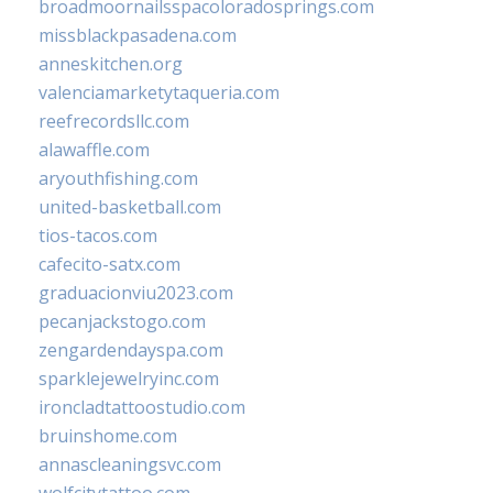
broadmoornailsspacoloradosprings.com
missblackpasadena.com
anneskitchen.org
valenciamarketytaqueria.com
reefrecordsllc.com
alawaffle.com
aryouthfishing.com
united-basketball.com
tios-tacos.com
cafecito-satx.com
graduacionviu2023.com
pecanjackstogo.com
zengardendayspa.com
sparklejewelryinc.com
ironcladtattoostudio.com
bruinshome.com
annascleaningsvc.com
wolfcitytattoo.com