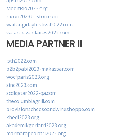
apsth2023.com
MedItRio2023.org
lcicon2023boston.com
waitangidayfestival2022.com
vacancesscolaires2022.com
MEDIA PARTNER II
isth2022.com
p2b2pabi2023-makassar.com
wocfparis2023.org
sinc2023.com
scdlqatar2022-qa.com
thecolumbiagrill.com
provisionscheeseandwineshoppe.com
khedi2023.org
akademikgeriatri2023.org
marmarapediatri2023.org