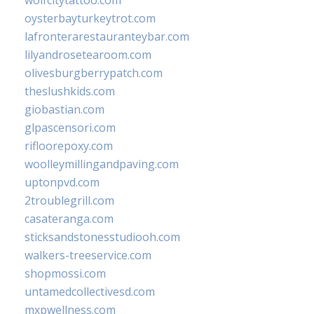
oysterbayturkeytrot.com
lafronterarestauranteybar.com
lilyandrosetearoom.com
olivesburgberrypatch.com
theslushkids.com
giobastian.com
glpascensori.com
rifloorepoxy.com
woolleymillingandpaving.com
uptonpvd.com
2troublegrill.com
casateranga.com
sticksandstonesstudiooh.com
walkers-treeservice.com
shopmossi.com
untamedcollectivesd.com
mxpwellness.com