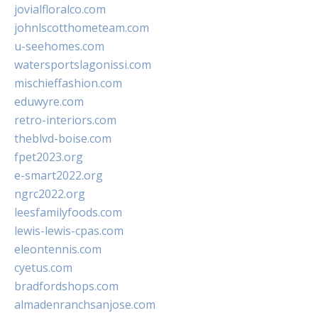
jovialfloralco.com
johnlscotthometeam.com
u-seehomes.com
watersportslagonissi.com
mischieffashion.com
eduwyre.com
retro-interiors.com
theblvd-boise.com
fpet2023.org
e-smart2022.org
ngrc2022.org
leesfamilyfoods.com
lewis-lewis-cpas.com
eleontennis.com
cyetus.com
bradfordshops.com
almadenranchsanjose.com