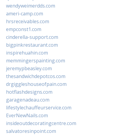
wendyweimerdds.com
ameri-camp.com
hrsreceivables.com
empconst1.com
cinderella-support.com
bigpinkrestaurant.com
inspirehuahin.com
memmingerspainting.com
jeremypbeasley.com
thesandwichdepotcos.com
drgiggleshouseofpain.com
hotflashdesigns.com
garagenadeau.com
lifestylechauffeurservice.com
EverNewNails.com
insideoutdecoratingcentre.com
salvatoresinpoint.com