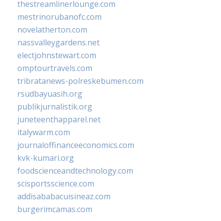
thestreamlinerlounge.com
mestrinorubanofc.com
novelatherton.com
nassvalleygardens.net
electjohnstewart.com
omptourtravels.com
tribratanews-polreskebumen.com
rsudbayuasih.org
publikjurnalistik.org
juneteenthapparel.net
italywarm.com
journaloffinanceeconomics.com
kvk-kumari.org
foodscienceandtechnology.com
scisportsscience.com
addisababacuisineaz.com
burgerimcamas.com