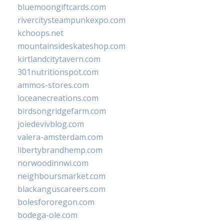
bluemoongiftcards.com
rivercitysteampunkexpo.com
kchoops.net
mountainsideskateshop.com
kirtlandcitytavern.com
301nutritionspot.com
ammos-stores.com
loceanecreations.com
birdsongridgefarm.com
joiedevivblog.com
valera-amsterdam.com
libertybrandhemp.com
norwoodinnwi.com
neighboursmarket.com
blackanguscareers.com
bolesfororegon.com
bodega-ole.com