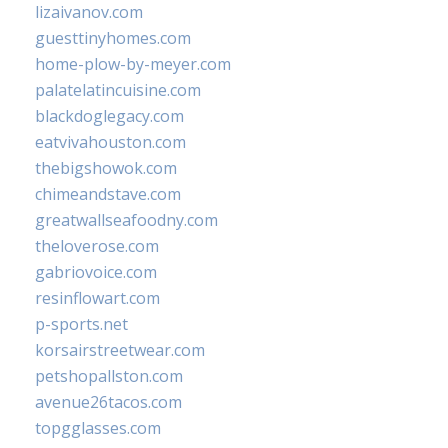
lizaivanov.com
guesttinyhomes.com
home-plow-by-meyer.com
palatelatincuisine.com
blackdoglegacy.com
eatvivahouston.com
thebigshowok.com
chimeandstave.com
greatwallseafoodny.com
theloverose.com
gabriovoice.com
resinflowart.com
p-sports.net
korsairstreetwear.com
petshopallston.com
avenue26tacos.com
topgglasses.com