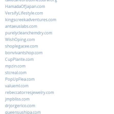
HamadaOfJapan.com
VersifyLifestyle.com
kingscreekadventures.com
antaeuslabs.com
purelycleanchemdry.com
WishOping.com
shoplegacee.com
bonvivantshop.com
CupPlante.com
mpzin.com
stcreal.com
PopUpFlea.com
valueml.com
rebeccatorresjewelry.com
jmpbliss.com
drjorgerico.com
queensushipa.com