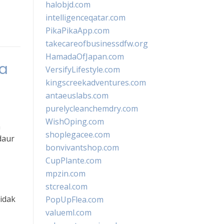
halobjd.com
intelligenceqatar.com
PikaPikaApp.com
takecareofbusinessdfw.org
HamadaOfJapan.com
ia
VersifyLifestyle.com
kingscreekadventures.com
antaeuslabs.com
purelycleanchemdry.com
WishOping.com
a
shoplegacee.com
daur
bonvivantshop.com
CupPlante.com
mpzin.com
stcreal.com
idak
PopUpFlea.com
valueml.com