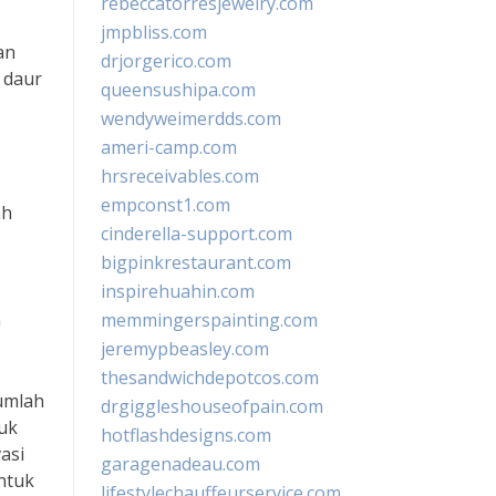
rebeccatorresjewelry.com
jmpbliss.com
an
drjorgerico.com
 daur
queensushipa.com
wendyweimerdds.com
ameri-camp.com
hrsreceivables.com
empconst1.com
ah
cinderella-support.com
bigpinkrestaurant.com
inspirehuahin.com
n
memmingerspainting.com
jeremypbeasley.com
thesandwichdepotcos.com
umlah
drgiggleshouseofpain.com
tuk
hotflashdesigns.com
asi
garagenadeau.com
untuk
lifestylechauffeurservice.com