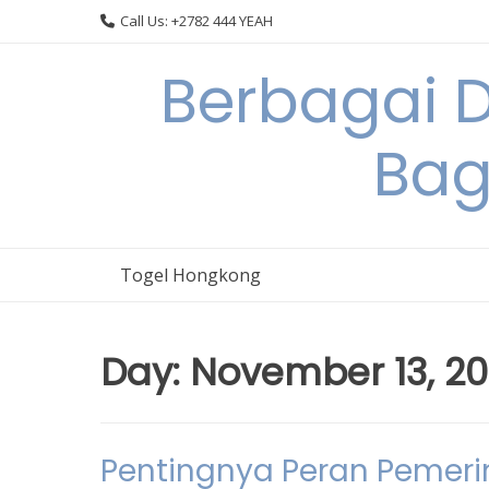
Skip
Call Us: +2782 444 YEAH
to
content
Berbagai 
Bag
Togel Hongkong
Day:
November 13, 2
Pentingnya Peran Pemer