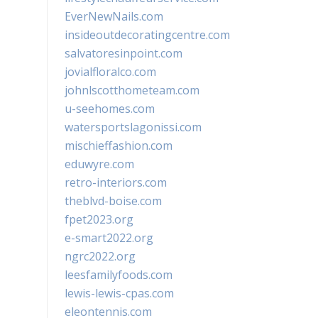
EverNewNails.com
insideoutdecoratingcentre.com
salvatoresinpoint.com
jovialfloralco.com
johnlscotthometeam.com
u-seehomes.com
watersportslagonissi.com
mischieffashion.com
eduwyre.com
retro-interiors.com
theblvd-boise.com
fpet2023.org
e-smart2022.org
ngrc2022.org
leesfamilyfoods.com
lewis-lewis-cpas.com
eleontennis.com