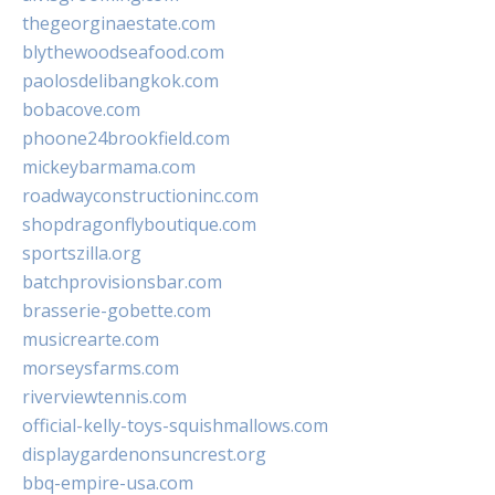
thegeorginaestate.com
blythewoodseafood.com
paolosdelibangkok.com
bobacove.com
phoone24brookfield.com
mickeybarmama.com
roadwayconstructioninc.com
shopdragonflyboutique.com
sportszilla.org
batchprovisionsbar.com
brasserie-gobette.com
musicrearte.com
morseysfarms.com
riverviewtennis.com
official-kelly-toys-squishmallows.com
displaygardenonsuncrest.org
bbq-empire-usa.com