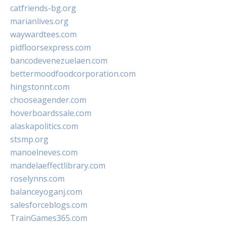
catfriends-bg.org
marianlives.org
waywardtees.com
pidfloorsexpress.com
bancodevenezuelaen.com
bettermoodfoodcorporation.com
hingstonnt.com
chooseagender.com
hoverboardssale.com
alaskapolitics.com
stsmp.org
manoelneves.com
mandelaeffectlibrary.com
roselynns.com
balanceyoganj.com
salesforceblogs.com
TrainGames365.com