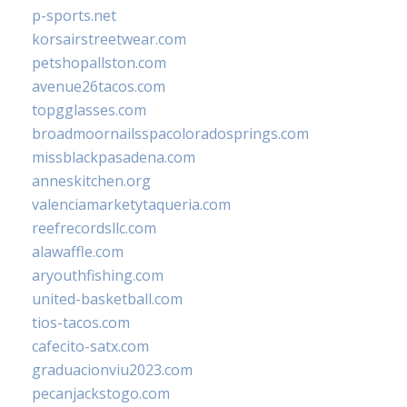
p-sports.net
korsairstreetwear.com
petshopallston.com
avenue26tacos.com
topgglasses.com
broadmoornailsspacoloradosprings.com
missblackpasadena.com
anneskitchen.org
valenciamarketytaqueria.com
reefrecordsllc.com
alawaffle.com
aryouthfishing.com
united-basketball.com
tios-tacos.com
cafecito-satx.com
graduacionviu2023.com
pecanjackstogo.com