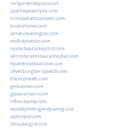
zengardendayspa.com
sparklejewelryinc.com
ironcladtattoostudio.com
bruinshome.com
annascleaningsvc.com
wolfcitytattoo.com
oysterbayturkeytrot.com
lafronterarestauranteybar.com
lilyandrosetearoom.com
olivesburgberrypatch.com
theslushkids.com
giobastian.com
glpascensori.com
rifloorepoxy.com
woolleymillingandpaving.com
uptonpvd.com
2troublegrill.com