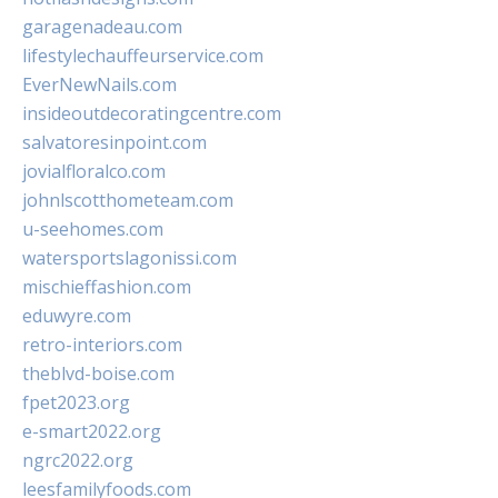
garagenadeau.com
lifestylechauffeurservice.com
EverNewNails.com
insideoutdecoratingcentre.com
salvatoresinpoint.com
jovialfloralco.com
johnlscotthometeam.com
u-seehomes.com
watersportslagonissi.com
mischieffashion.com
eduwyre.com
retro-interiors.com
theblvd-boise.com
fpet2023.org
e-smart2022.org
ngrc2022.org
leesfamilyfoods.com