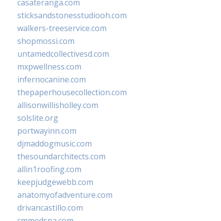
casateranga.com
sticksandstonesstudiooh.com
walkers-treeservice.com
shopmossi.com
untamedcollectivesd.com
mxpwellness.com
infernocanine.com
thepaperhousecollection.com
allisonwillisholley.com
solslite.org
portwayinn.com
djmaddogmusic.com
thesoundarchitects.com
allin1roofing.com
keepjudgewebb.com
anatomyofadventure.com
drivancastillo.com
cmmedspa.com