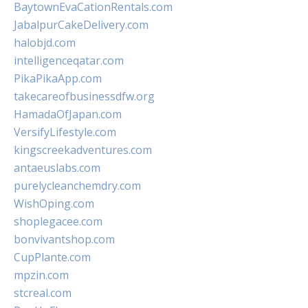
BaytownEvaCationRentals.com
JabalpurCakeDelivery.com
halobjd.com
intelligenceqatar.com
PikaPikaApp.com
takecareofbusinessdfw.org
HamadaOfJapan.com
VersifyLifestyle.com
kingscreekadventures.com
antaeuslabs.com
purelycleanchemdry.com
WishOping.com
shoplegacee.com
bonvivantshop.com
CupPlante.com
mpzin.com
stcreal.com