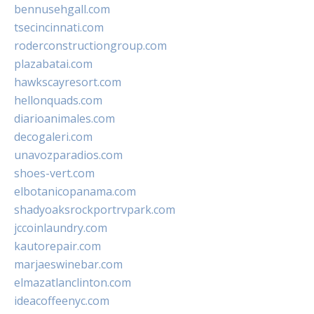
bennusehgall.com
tsecincinnati.com
roderconstructiongroup.com
plazabatai.com
hawkscayresort.com
hellonquads.com
diarioanimales.com
decogaleri.com
unavozparadios.com
shoes-vert.com
elbotanicopanama.com
shadyoaksrockportrvpark.com
jccoinlaundry.com
kautorepair.com
marjaeswinebar.com
elmazatlanclinton.com
ideacoffeenyc.com