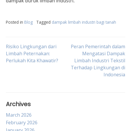
dampak buruk limbah industri.
Posted in
Blog
Tagged
dampak limbah industri bagi tanah
Post
Risiko Lingkungan dari
Peran Pemerintah dalam
Limbah Peternakan:
Mengatasi Dampak
Perlukah Kita Khawatir?
Limbah Industri Tekstil
navigation
Terhadap Lingkungan di
Indonesia
Archives
March 2026
February 2026
January 2026