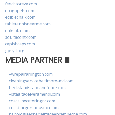
feedstoreva.com
drogopets.com
ediblechalk.com
tabletennisnearme.com
oaksofa.com
soultacohtx.com
capishcaps.com
gpsyfl.org
MEDIA PARTNER III
vwrepairarlington.com
cleaningservicebaltimore-md.com
beckslandscapeandfence.com
vistaaltadelveramendi.com
coastlinecateringnc.com
cuesburgershouston.com
psicologiaespecializadaencampeche.com