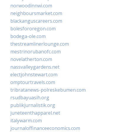
norwoodinnwi.com
neighboursmarket.com
blackanguscareers.com
bolesfororegon.com
bodega-ole.com
thestreamlinerlounge.com
mestrinorubanofc.com
novelatherton.com
nassvalleygardens.net
electjohnstewart.com
omptourtravels.com
tribratanews-polreskebumen.com
rsudbayuasih.org
publikjurnalistik.org
juneteenthapparel.net
italywarm.com
journaloffinanceeconomics.com