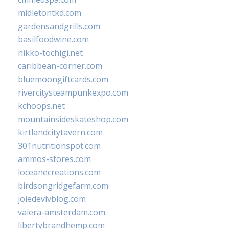
midletontkd.com
gardensandgrills.com
basilfoodwine.com
nikko-tochigi.net
caribbean-corner.com
bluemoongiftcards.com
rivercitysteampunkexpo.com
kchoops.net
mountainsideskateshop.com
kirtlandcitytavern.com
301nutritionspot.com
ammos-stores.com
loceanecreations.com
birdsongridgefarm.com
joiedevivblog.com
valera-amsterdam.com
libertybrandhemp.com