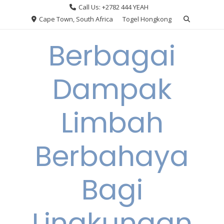
Skip
Call Us: +2782 444 YEAH
to
Cape Town, South Africa
Togel Hongkong
content
Berbagai
Dampak
Limbah
Berbahaya
Bagi
Lingkungan