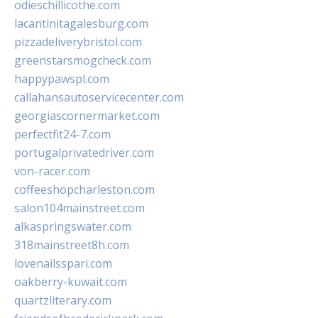
odieschillicothe.com
lacantinitagalesburg.com
pizzadeliverybristol.com
greenstarsmogcheck.com
happypawspl.com
callahansautoservicecenter.com
georgiascornermarket.com
perfectfit24-7.com
portugalprivatedriver.com
von-racer.com
coffeeshopcharleston.com
salon104mainstreet.com
alkaspringswater.com
318mainstreet8h.com
lovenailsspari.com
oakberry-kuwait.com
quartzliterary.com