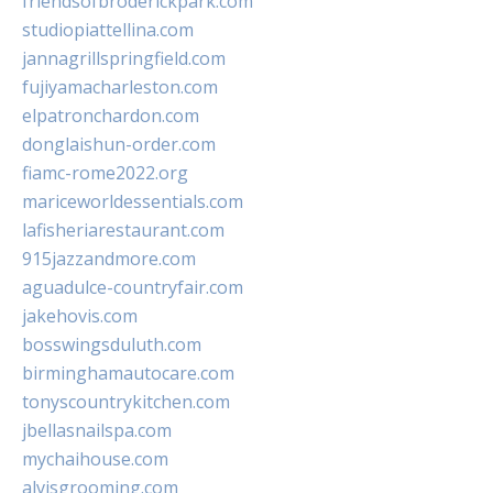
friendsofbroderickpark.com
studiopiattellina.com
jannagrillspringfield.com
fujiyamacharleston.com
elpatronchardon.com
donglaishun-order.com
fiamc-rome2022.org
mariceworldessentials.com
lafisheriarestaurant.com
915jazzandmore.com
aguadulce-countryfair.com
jakehovis.com
bosswingsduluth.com
birminghamautocare.com
tonyscountrykitchen.com
jbellasnailspa.com
mychaihouse.com
alvisgrooming.com