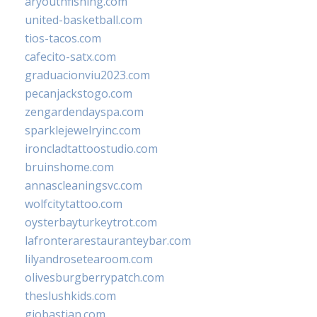
aryouthfishing.com
united-basketball.com
tios-tacos.com
cafecito-satx.com
graduacionviu2023.com
pecanjackstogo.com
zengardendayspa.com
sparklejewelryinc.com
ironcladtattoostudio.com
bruinshome.com
annascleaningsvc.com
wolfcitytattoo.com
oysterbayturkeytrot.com
lafronterarestauranteybar.com
lilyandrosetearoom.com
olivesburgberrypatch.com
theslushkids.com
giobastian.com