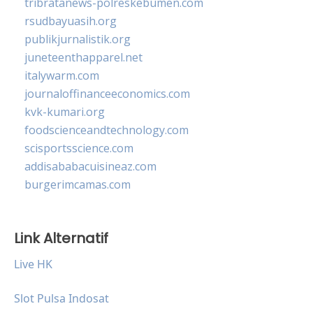
tribratanews-polreskebumen.com
rsudbayuasih.org
publikjurnalistik.org
juneteenthapparel.net
italywarm.com
journaloffinanceeconomics.com
kvk-kumari.org
foodscienceandtechnology.com
scisportsscience.com
addisababacuisineaz.com
burgerimcamas.com
Link Alternatif
Live HK
Slot Pulsa Indosat