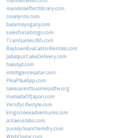
manoelneves.com
mandelaeffectlibrary.com
roselynns.com
balanceyoganj.com
salesforceblogs.com
TrainGames365.com
BaytownEvaCationRentals.com
JabalpurCakeDelivery.com
halobjd.com
intelligenceqatar.com
PikaPikaApp.com
takecareofbusinessdfw.org
HamadaOfJapan.com
VersifyLifestyle.com
kingscreekadventures.com
antaeuslabs.com
purelycleanchemdry.com
WishOping.com