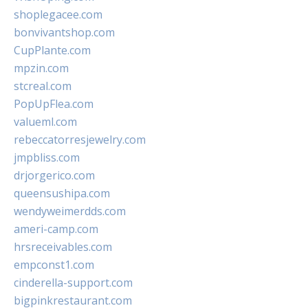
shoplegacee.com
bonvivantshop.com
CupPlante.com
mpzin.com
stcreal.com
PopUpFlea.com
valueml.com
rebeccatorresjewelry.com
jmpbliss.com
drjorgerico.com
queensushipa.com
wendyweimerdds.com
ameri-camp.com
hrsreceivables.com
empconst1.com
cinderella-support.com
bigpinkrestaurant.com