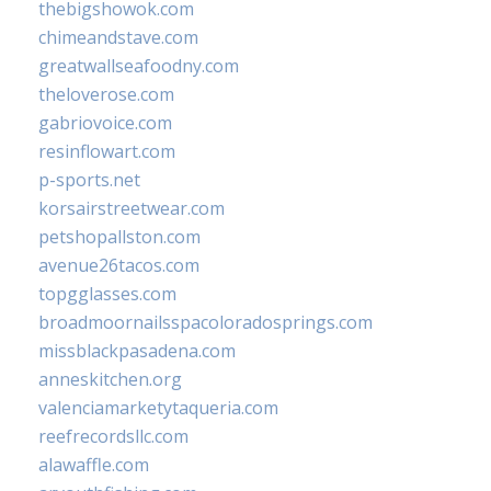
thebigshowok.com
chimeandstave.com
greatwallseafoodny.com
theloverose.com
gabriovoice.com
resinflowart.com
p-sports.net
korsairstreetwear.com
petshopallston.com
avenue26tacos.com
topgglasses.com
broadmoornailsspacoloradosprings.com
missblackpasadena.com
anneskitchen.org
valenciamarketytaqueria.com
reefrecordsllc.com
alawaffle.com