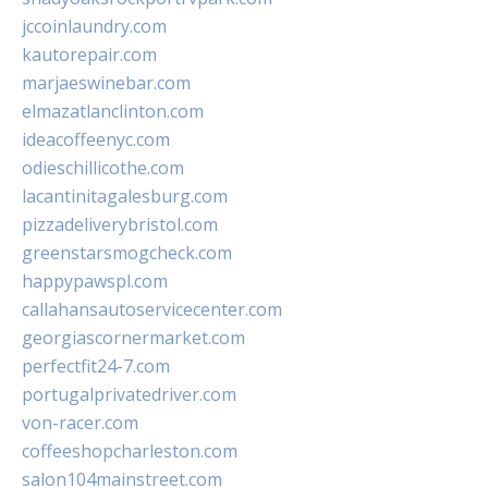
jccoinlaundry.com
kautorepair.com
marjaeswinebar.com
elmazatlanclinton.com
ideacoffeenyc.com
odieschillicothe.com
lacantinitagalesburg.com
pizzadeliverybristol.com
greenstarsmogcheck.com
happypawspl.com
callahansautoservicecenter.com
georgiascornermarket.com
perfectfit24-7.com
portugalprivatedriver.com
von-racer.com
coffeeshopcharleston.com
salon104mainstreet.com