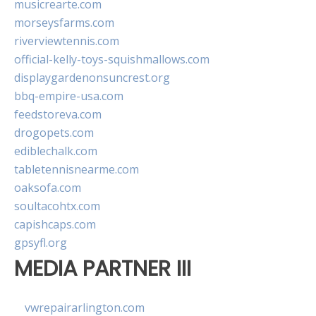
musicrearte.com
morseysfarms.com
riverviewtennis.com
official-kelly-toys-squishmallows.com
displaygardenonsuncrest.org
bbq-empire-usa.com
feedstoreva.com
drogopets.com
ediblechalk.com
tabletennisnearme.com
oaksofa.com
soultacohtx.com
capishcaps.com
gpsyfl.org
MEDIA PARTNER III
vwrepairarlington.com