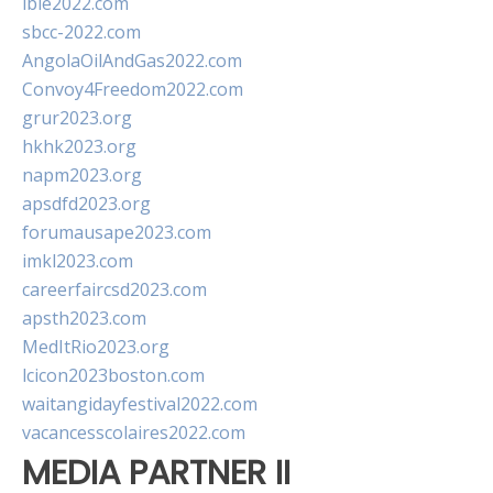
ibie2022.com
sbcc-2022.com
AngolaOilAndGas2022.com
Convoy4Freedom2022.com
grur2023.org
hkhk2023.org
napm2023.org
apsdfd2023.org
forumausape2023.com
imkl2023.com
careerfaircsd2023.com
apsth2023.com
MedItRio2023.org
lcicon2023boston.com
waitangidayfestival2022.com
vacancesscolaires2022.com
MEDIA PARTNER II