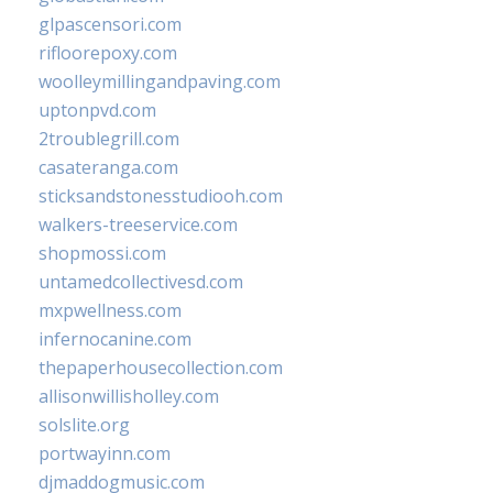
glpascensori.com
rifloorepoxy.com
woolleymillingandpaving.com
uptonpvd.com
2troublegrill.com
casateranga.com
sticksandstonesstudiooh.com
walkers-treeservice.com
shopmossi.com
untamedcollectivesd.com
mxpwellness.com
infernocanine.com
thepaperhousecollection.com
allisonwillisholley.com
solslite.org
portwayinn.com
djmaddogmusic.com