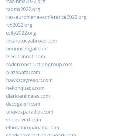
ifac-hms2022.org
taoms2022.org
iias-euromena-conference2022.org
ivd2022.org
csity2022.org
ibsarstudyabroad.com
bennusehgall.com
tsecincinnati.com
roderconstructiongroup.com
plazabatai.com
hawkscayresort.com
hellonquads.com
diarioanimales.com
decogaleri.com
unavozparadios.com
shoes-vert.com
elbotanicopanama.com
shadyoaksrockportrvpark.com