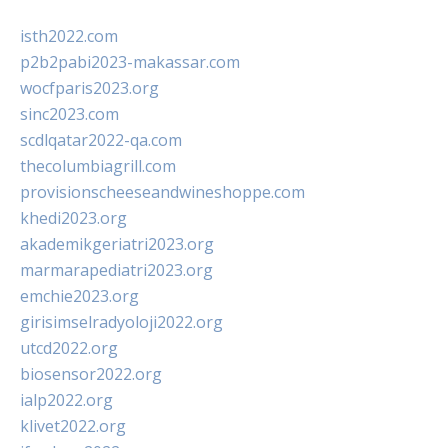
isth2022.com
p2b2pabi2023-makassar.com
wocfparis2023.org
sinc2023.com
scdlqatar2022-qa.com
thecolumbiagrill.com
provisionscheeseandwineshoppe.com
khedi2023.org
akademikgeriatri2023.org
marmarapediatri2023.org
emchie2023.org
girisimselradyoloji2022.org
utcd2022.org
biosensor2022.org
ialp2022.org
klivet2022.org