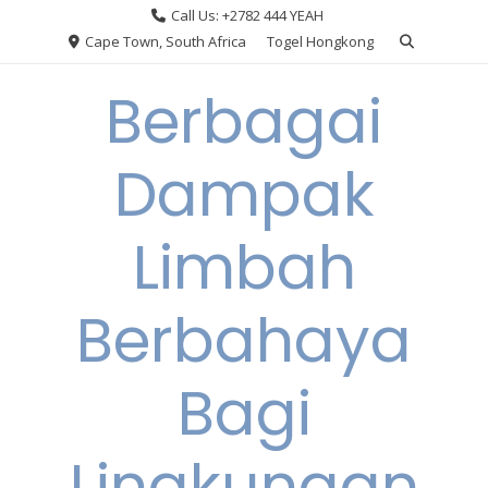
Skip
Call Us: +2782 444 YEAH
to
Cape Town, South Africa
Togel Hongkong
content
Berbagai
Dampak
Limbah
Berbahaya
Bagi
Lingkungan