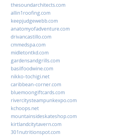
thesoundarchitects.com
allin1roofing.com
keepjudgewebb.com
anatomyofadventure.com
drivancastillo.com
cmmedspa.com
midletontkd.com
gardensandgrills.com
basilfoodwine.com
nikko-tochigi.net
caribbean-corner.com
bluemoongiftcards.com
rivercitysteampunkexpo.com
kchoops.net
mountainsideskateshop.com
kirtlandcitytavern.com
301nutritionspot.com