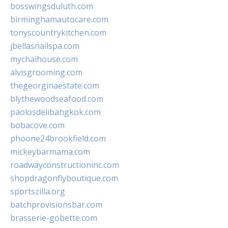
bosswingsduluth.com
birminghamautocare.com
tonyscountrykitchen.com
jbellasnailspa.com
mychaihouse.com
alvisgrooming.com
thegeorginaestate.com
blythewoodseafood.com
paolosdelibangkok.com
bobacove.com
phoone24brookfield.com
mickeybarmama.com
roadwayconstructioninc.com
shopdragonflyboutique.com
sportszilla.org
batchprovisionsbar.com
brasserie-gobette.com