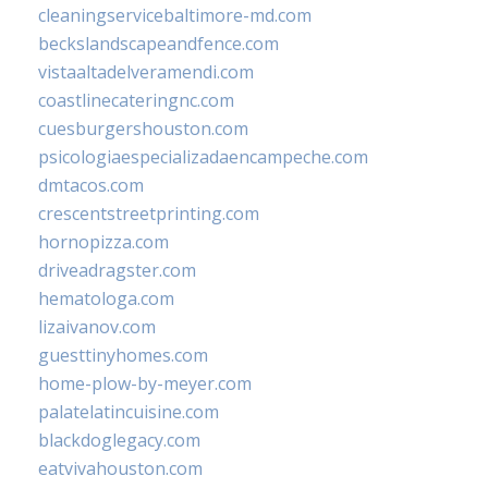
cleaningservicebaltimore-md.com
beckslandscapeandfence.com
vistaaltadelveramendi.com
coastlinecateringnc.com
cuesburgershouston.com
psicologiaespecializadaencampeche.com
dmtacos.com
crescentstreetprinting.com
hornopizza.com
driveadragster.com
hematologa.com
lizaivanov.com
guesttinyhomes.com
home-plow-by-meyer.com
palatelatincuisine.com
blackdoglegacy.com
eatvivahouston.com