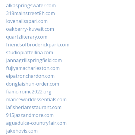
alkaspringswater.com
318mainstreet8h.com
lovenailsspari.com
oakberry-kuwait.com
quartzliterary.com
friendsofbroderickpark.com
studiopiattellina.com
jannagrillspringfield.com
fujiyamacharleston.com
elpatronchardon.com
donglaishun-order.com
fiamc-rome2022.org
mariceworldessentials.com
lafisheriarestaurant.com
915jazzandmore.com
aguadulce-countryfair.com
jakehovis.com