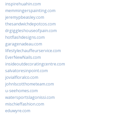
inspirehuahin.com
memmingerspainting.com
jeremypbeasley.com
thesandwichdepotcos.com
drgiggleshouseofpain.com
hotflashdesigns.com
garagenadeau.com
lifestylechauffeurservice.com
EverNewNails.com
insideoutdecoratingcentre.com
salvatoresinpoint.com
jovialfloralco.com
johnlscotthometeam.com
u-seehomes.com
watersportslagonissi.com
mischieffashion.com
eduwyre.com