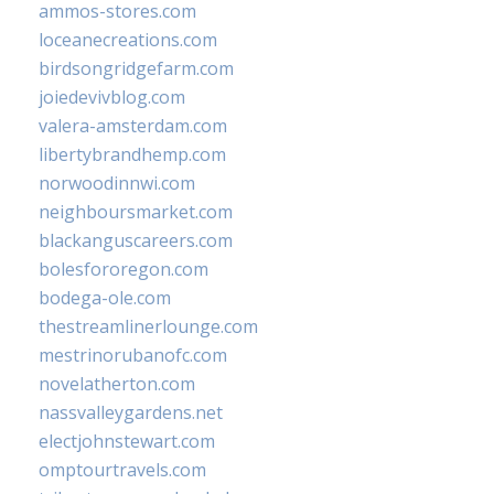
ammos-stores.com
loceanecreations.com
birdsongridgefarm.com
joiedevivblog.com
valera-amsterdam.com
libertybrandhemp.com
norwoodinnwi.com
neighboursmarket.com
blackanguscareers.com
bolesfororegon.com
bodega-ole.com
thestreamlinerlounge.com
mestrinorubanofc.com
novelatherton.com
nassvalleygardens.net
electjohnstewart.com
omptourtravels.com