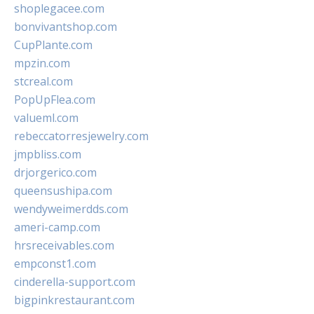
shoplegacee.com
bonvivantshop.com
CupPlante.com
mpzin.com
stcreal.com
PopUpFlea.com
valueml.com
rebeccatorresjewelry.com
jmpbliss.com
drjorgerico.com
queensushipa.com
wendyweimerdds.com
ameri-camp.com
hrsreceivables.com
empconst1.com
cinderella-support.com
bigpinkrestaurant.com