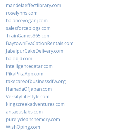
mandelaeffectlibrary.com
roselynns.com
balanceyoganj.com
salesforceblogs.com
TrainGames365.com
BaytownEvaCationRentals.com
JabalpurCakeDelivery.com
halobjd.com
intelligenceqatar.com
PikaPikaApp.com
takecareofbusinessdfw.org
HamadaOfJapan.com
VersifyLifestyle.com
kingscreekadventures.com
antaeuslabs.com
purelycleanchemdry.com
WishOping.com