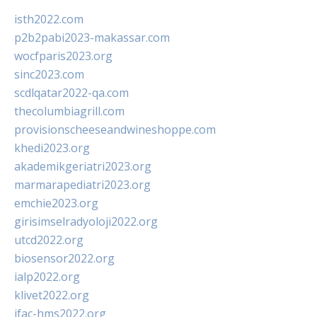
isth2022.com
p2b2pabi2023-makassar.com
wocfparis2023.org
sinc2023.com
scdlqatar2022-qa.com
thecolumbiagrill.com
provisionscheeseandwineshoppe.com
khedi2023.org
akademikgeriatri2023.org
marmarapediatri2023.org
emchie2023.org
girisimselradyoloji2022.org
utcd2022.org
biosensor2022.org
ialp2022.org
klivet2022.org
ifac-hms2022.org