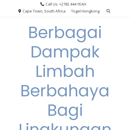
Skip
Call Us: +2782 444 YEAH
to
Cape Town, South Africa
Togel Hongkong
content
Berbagai
Dampak
Limbah
Berbahaya
Bagi
Lingkungan