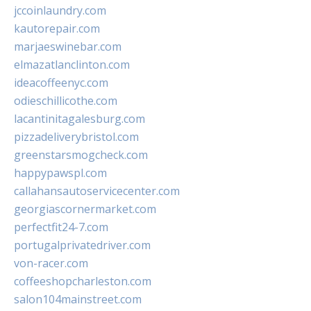
jccoinlaundry.com
kautorepair.com
marjaeswinebar.com
elmazatlanclinton.com
ideacoffeenyc.com
odieschillicothe.com
lacantinitagalesburg.com
pizzadeliverybristol.com
greenstarsmogcheck.com
happypawspl.com
callahansautoservicecenter.com
georgiascornermarket.com
perfectfit24-7.com
portugalprivatedriver.com
von-racer.com
coffeeshopcharleston.com
salon104mainstreet.com