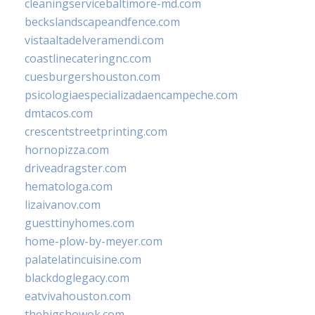
cleaningservicebaltimore-md.com
beckslandscapeandfence.com
vistaaltadelveramendi.com
coastlinecateringnc.com
cuesburgershouston.com
psicologiaespecializadaencampeche.com
dmtacos.com
crescentstreetprinting.com
hornopizza.com
driveadragster.com
hematologa.com
lizaivanov.com
guesttinyhomes.com
home-plow-by-meyer.com
palatelatincuisine.com
blackdoglegacy.com
eatvivahouston.com
thebigshowok.com