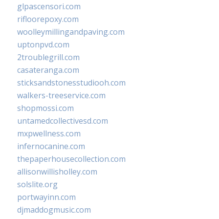
glpascensori.com
rifloorepoxy.com
woolleymillingandpaving.com
uptonpvd.com
2troublegrill.com
casateranga.com
sticksandstonesstudiooh.com
walkers-treeservice.com
shopmossi.com
untamedcollectivesd.com
mxpwellness.com
infernocanine.com
thepaperhousecollection.com
allisonwillisholley.com
solslite.org
portwayinn.com
djmaddogmusic.com