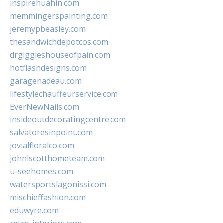
inspirehuahin.com
memmingerspainting.com
jeremypbeasley.com
thesandwichdepotcos.com
drgiggleshouseofpain.com
hotflashdesigns.com
garagenadeau.com
lifestylechauffeurservice.com
EverNewNails.com
insideoutdecoratingcentre.com
salvatoresinpoint.com
jovialfloralco.com
johnlscotthometeam.com
u-seehomes.com
watersportslagonissi.com
mischieffashion.com
eduwyre.com