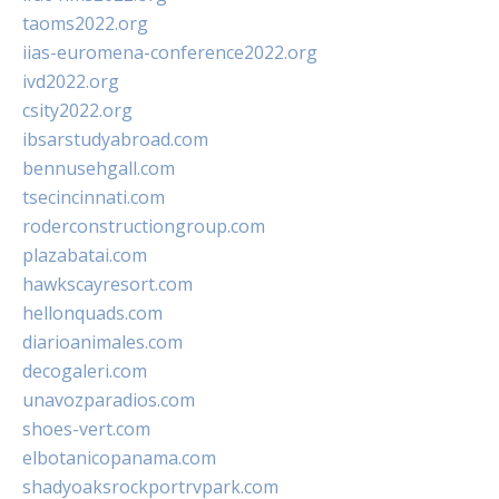
taoms2022.org
iias-euromena-conference2022.org
ivd2022.org
csity2022.org
ibsarstudyabroad.com
bennusehgall.com
tsecincinnati.com
roderconstructiongroup.com
plazabatai.com
hawkscayresort.com
hellonquads.com
diarioanimales.com
decogaleri.com
unavozparadios.com
shoes-vert.com
elbotanicopanama.com
shadyoaksrockportrvpark.com