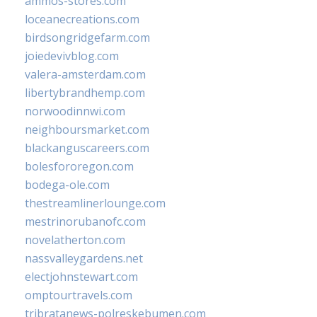
ammos-stores.com
loceanecreations.com
birdsongridgefarm.com
joiedevivblog.com
valera-amsterdam.com
libertybrandhemp.com
norwoodinnwi.com
neighboursmarket.com
blackanguscareers.com
bolesfororegon.com
bodega-ole.com
thestreamlinerlounge.com
mestrinorubanofc.com
novelatherton.com
nassvalleygardens.net
electjohnstewart.com
omptourtravels.com
tribratanews-polreskebumen.com