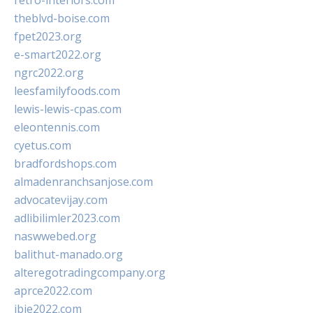
retro-interiors.com
theblvd-boise.com
fpet2023.org
e-smart2022.org
ngrc2022.org
leesfamilyfoods.com
lewis-lewis-cpas.com
eleontennis.com
cyetus.com
bradfordshops.com
almadenranchsanjose.com
advocatevijay.com
adlibilimler2023.com
naswwebed.org
balithut-manado.org
alteregotradingcompany.org
aprce2022.com
ibie2022.com