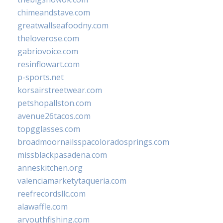
chimeandstave.com
greatwallseafoodny.com
theloverose.com
gabriovoice.com
resinflowart.com
p-sports.net
korsairstreetwear.com
petshopallston.com
avenue26tacos.com
topgglasses.com
broadmoornailsspacoloradosprings.com
missblackpasadena.com
anneskitchen.org
valenciamarketytaqueria.com
reefrecordsllc.com
alawaffle.com
aryouthfishing.com