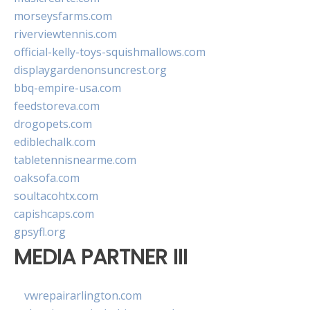
morseysfarms.com
riverviewtennis.com
official-kelly-toys-squishmallows.com
displaygardenonsuncrest.org
bbq-empire-usa.com
feedstoreva.com
drogopets.com
ediblechalk.com
tabletennisnearme.com
oaksofa.com
soultacohtx.com
capishcaps.com
gpsyfl.org
MEDIA PARTNER III
vwrepairarlington.com