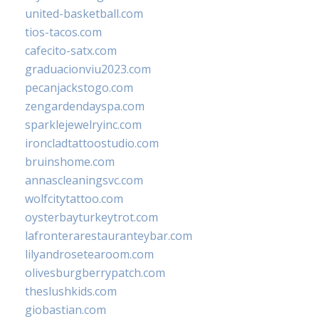
united-basketball.com
tios-tacos.com
cafecito-satx.com
graduacionviu2023.com
pecanjackstogo.com
zengardendayspa.com
sparklejewelryinc.com
ironcladtattoostudio.com
bruinshome.com
annascleaningsvc.com
wolfcitytattoo.com
oysterbayturkeytrot.com
lafronterarestauranteybar.com
lilyandrosetearoom.com
olivesburgberrypatch.com
theslushkids.com
giobastian.com