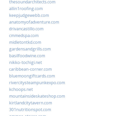
thesoundarchitects.com
allin1roofing.com
keepjudgewebb.com
anatomyofadventure.com
drivancastillo.com
cmmedspa.com
midletontkd.com
gardensandgrills.com
basilfoodwine.com
nikko-tochigi.net
caribbean-corner.com
bluemoongiftcards.com
rivercitysteampunkexpo.com
kchoops.net
mountainsideskateshop.com
kirtlandcitytavern.com
301nutritionspot.com