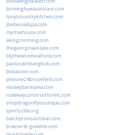
bosswingsduluth.com
birminghamautocare.com
tonyscountrykitchen.com
jbellasnailspa.com
mychaihouse.com
alvisgrooming.com
thegeorginaestate.com
blythewoodseafood.com
paolosdelibangkok.com
bobacove.com
phoone24brookfield.com
mickeybarmama.com
roadwayconstructioninc.com
shopdragonflyboutique.com
sportszilla.org
batchprovisionsbar.com
brasserie-gobette.com
musicrearte.com