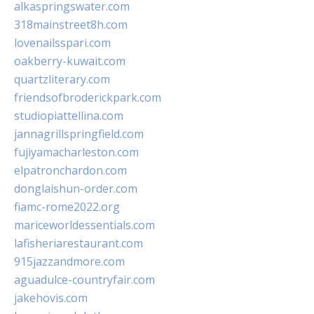
alkaspringswater.com
318mainstreet8h.com
lovenailsspari.com
oakberry-kuwait.com
quartzliterary.com
friendsofbroderickpark.com
studiopiattellina.com
jannagrillspringfield.com
fujiyamacharleston.com
elpatronchardon.com
donglaishun-order.com
fiamc-rome2022.org
mariceworldessentials.com
lafisheriarestaurant.com
915jazzandmore.com
aguadulce-countryfair.com
jakehovis.com