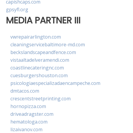
capishcaps.com
gpsyfl.org
MEDIA PARTNER III
vwrepairarlington.com
cleaningservicebaltimore-md.com
beckslandscapeandfence.com
vistaaltadelveramendi.com
coastlinecateringnc.com
cuesburgershouston.com
psicologiaespecializadaencampeche.com
dmtacos.com
crescentstreetprinting.com
hornopizza.com
driveadragster.com
hematologa.com
lizaivanov.com