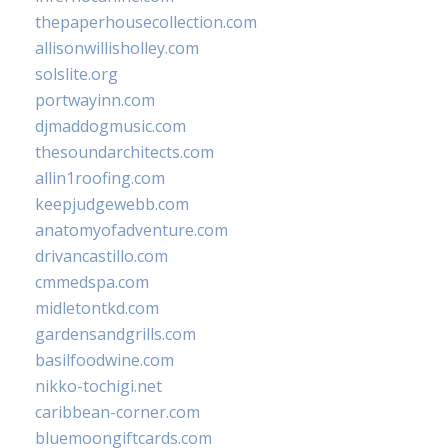
thepaperhousecollection.com
allisonwillisholley.com
solslite.org
portwayinn.com
djmaddogmusic.com
thesoundarchitects.com
allin1roofing.com
keepjudgewebb.com
anatomyofadventure.com
drivancastillo.com
cmmedspa.com
midletontkd.com
gardensandgrills.com
basilfoodwine.com
nikko-tochigi.net
caribbean-corner.com
bluemoongiftcards.com