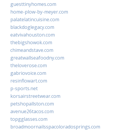
guesttinyhomes.com
home-plow-by-meyer.com
palatelatincuisine.com
blackdoglegacy.com
eatvivahouston.com
thebigshowok.com
chimeandstave.com
greatwallseafoodny.com
theloverose.com
gabriovoice.com
resinflowart.com
p-sports.net
korsairstreetwear.com
petshopallston.com
avenue26tacos.com
topgglasses.com
broadmoornailsspacoloradosprings.com