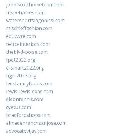
johnlscotthometeam.com
u-seehomes.com
watersportslagonissi.com
mischieffashion.com
eduwyre.com
retro-interiors.com
theblvd-boise.com
fpet2023.org
e-smart2022.org
ngrc2022.org
leesfamilyfoods.com
lewis-lewis-cpas.com
eleontennis.com
cyetus.com
bradfordshops.com
almadenranchsanjose.com
advocatevijay.com