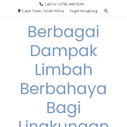
Skip
Call Us: +2782 444 YEAH
to
Cape Town, South Africa
Togel Hongkong
content
Berbagai
Dampak
Limbah
Berbahaya
Bagi
Lingkungan