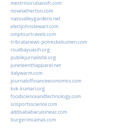
mestrinorubanofc.com
novelatherton.com
nassvalleygardens.net
electjohnstewart.com
omptourtravels.com
tribratanews-polreskebumen.com
rsudbayuasih.org
publikjurnalistik.org
juneteenthapparel.net
italywarm.com
journaloffinanceeconomics.com
kvk-kumari.org
foodscienceandtechnology.com
scisportsscience.com
addisababacuisineaz.com
burgerimcamas.com