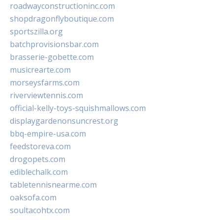
roadwayconstructioninc.com
shopdragonflyboutique.com
sportszilla.org
batchprovisionsbar.com
brasserie-gobette.com
musicrearte.com
morseysfarms.com
riverviewtennis.com
official-kelly-toys-squishmallows.com
displaygardenonsuncrest.org
bbq-empire-usa.com
feedstoreva.com
drogopets.com
ediblechalk.com
tabletennisnearme.com
oaksofa.com
soultacohtx.com