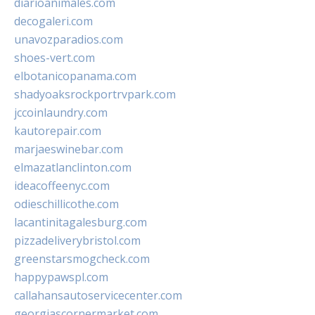
diarioanimales.com
decogaleri.com
unavozparadios.com
shoes-vert.com
elbotanicopanama.com
shadyoaksrockportrvpark.com
jccoinlaundry.com
kautorepair.com
marjaeswinebar.com
elmazatlanclinton.com
ideacoffeenyc.com
odieschillicothe.com
lacantinitagalesburg.com
pizzadeliverybristol.com
greenstarsmogcheck.com
happypawspl.com
callahansautoservicecenter.com
georgiascornermarket.com