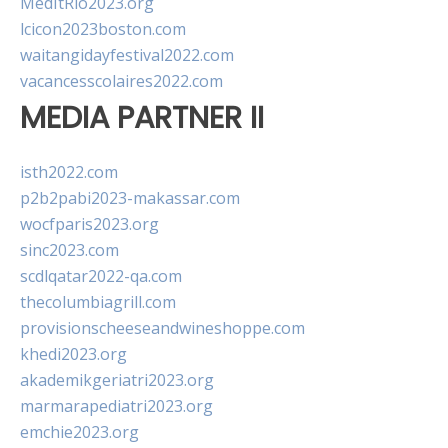
MedItRio2023.org
lcicon2023boston.com
waitangidayfestival2022.com
vacancesscolaires2022.com
MEDIA PARTNER II
isth2022.com
p2b2pabi2023-makassar.com
wocfparis2023.org
sinc2023.com
scdlqatar2022-qa.com
thecolumbiagrill.com
provisionscheeseandwineshoppe.com
khedi2023.org
akademikgeriatri2023.org
marmarapediatri2023.org
emchie2023.org