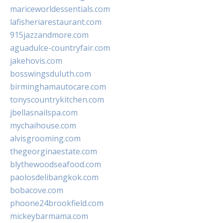
mariceworldessentials.com
lafisheriarestaurant.com
915jazzandmore.com
aguadulce-countryfair.com
jakehovis.com
bosswingsduluth.com
birminghamautocare.com
tonyscountrykitchen.com
jbellasnailspa.com
mychaihouse.com
alvisgrooming.com
thegeorginaestate.com
blythewoodseafood.com
paolosdelibangkok.com
bobacove.com
phoone24brookfield.com
mickeybarmama.com