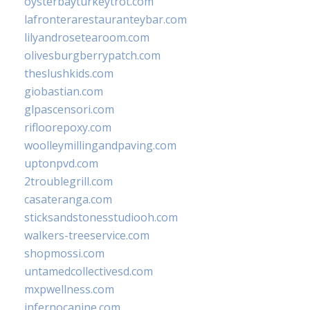
oysterbayturkeytrot.com
lafronterarestauranteybar.com
lilyandrosetearoom.com
olivesburgberrypatch.com
theslushkids.com
giobastian.com
glpascensori.com
rifloorepoxy.com
woolleymillingandpaving.com
uptonpvd.com
2troublegrill.com
casateranga.com
sticksandstonesstudiooh.com
walkers-treeservice.com
shopmossi.com
untamedcollectivesd.com
mxpwellness.com
infernocanine.com