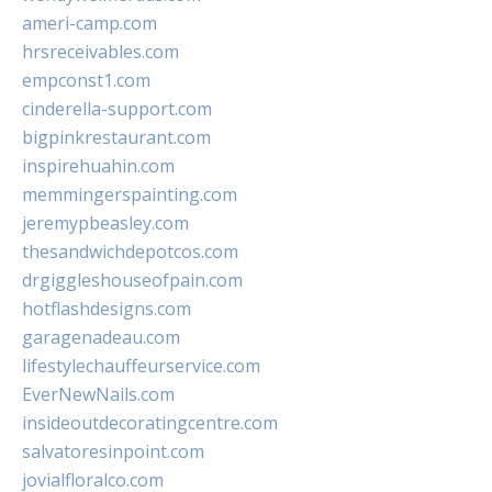
ameri-camp.com
hrsreceivables.com
empconst1.com
cinderella-support.com
bigpinkrestaurant.com
inspirehuahin.com
memmingerspainting.com
jeremypbeasley.com
thesandwichdepotcos.com
drgiggleshouseofpain.com
hotflashdesigns.com
garagenadeau.com
lifestylechauffeurservice.com
EverNewNails.com
insideoutdecoratingcentre.com
salvatoresinpoint.com
jovialfloralco.com