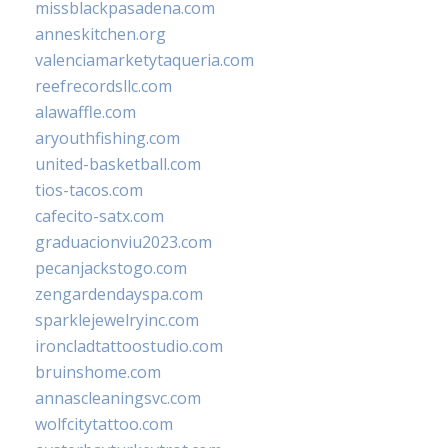
missblackpasadena.com
anneskitchen.org
valenciamarketytaqueria.com
reefrecordsllc.com
alawaffle.com
aryouthfishing.com
united-basketball.com
tios-tacos.com
cafecito-satx.com
graduacionviu2023.com
pecanjackstogo.com
zengardendayspa.com
sparklejewelryinc.com
ironcladtattoostudio.com
bruinshome.com
annascleaningsvc.com
wolfcitytattoo.com