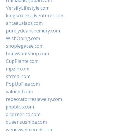
HamadaOfJapan.com
VersifyLifestyle.com
kingscreekadventures.com
antaeuslabs.com
purelycleanchemdry.com
WishOping.com
shoplegacee.com
bonvivantshop.com
CupPlante.com
mpzin.com
stcreal.com
PopUpFlea.com
valueml.com
rebeccatorresjewelry.com
jmpbliss.com
drjorgerico.com
queensushipa.com
wendyweimerdds.com