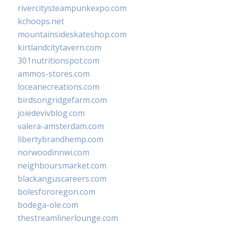
rivercitysteampunkexpo.com
kchoops.net
mountainsideskateshop.com
kirtlandcitytavern.com
301nutritionspot.com
ammos-stores.com
loceanecreations.com
birdsongridgefarm.com
joiedevivblog.com
valera-amsterdam.com
libertybrandhemp.com
norwoodinnwi.com
neighboursmarket.com
blackanguscareers.com
bolesfororegon.com
bodega-ole.com
thestreamlinerlounge.com