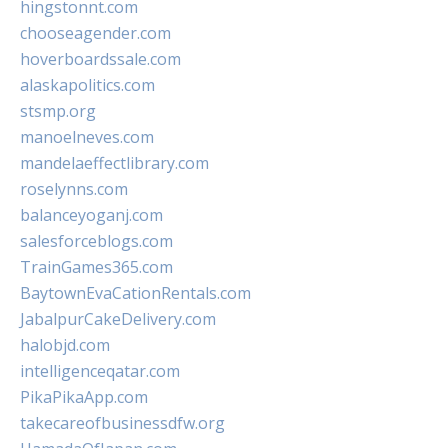
hingstonnt.com
chooseagender.com
hoverboardssale.com
alaskapolitics.com
stsmp.org
manoelneves.com
mandelaeffectlibrary.com
roselynns.com
balanceyoganj.com
salesforceblogs.com
TrainGames365.com
BaytownEvaCationRentals.com
JabalpurCakeDelivery.com
halobjd.com
intelligenceqatar.com
PikaPikaApp.com
takecareofbusinessdfw.org