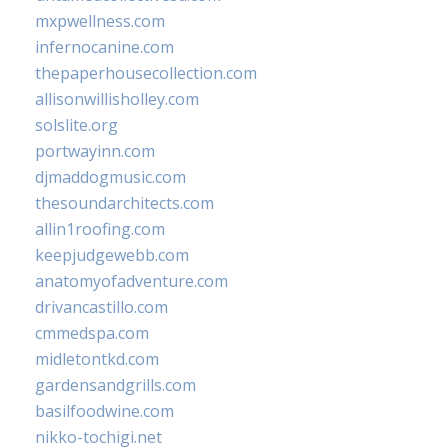
mxpwellness.com
infernocanine.com
thepaperhousecollection.com
allisonwillisholley.com
solslite.org
portwayinn.com
djmaddogmusic.com
thesoundarchitects.com
allin1roofing.com
keepjudgewebb.com
anatomyofadventure.com
drivancastillo.com
cmmedspa.com
midletontkd.com
gardensandgrills.com
basilfoodwine.com
nikko-tochigi.net