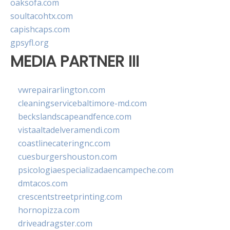
oaksofa.com
soultacohtx.com
capishcaps.com
gpsyfl.org
MEDIA PARTNER III
vwrepairarlington.com
cleaningservicebaltimore-md.com
beckslandscapeandfence.com
vistaaltadelveramendi.com
coastlinecateringnc.com
cuesburgershouston.com
psicologiaespecializadaencampeche.com
dmtacos.com
crescentstreetprinting.com
hornopizza.com
driveadragster.com