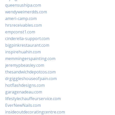
queensushipa.com
wendyweimerdds.com
ameri-camp.com
hrsreceivables.com
empconst1.com
cinderella-support.com
bigpinkrestaurant.com
inspirehuahin.com
memmingerspainting.com
jeremypbeasley.com
thesandwichdepotcos.com
drgiggleshouseofpain.com
hotflashdesigns.com
garagenadeau.com
lifestylechauffeurservice.com
EverNewNails.com
insideoutdecoratingcentre.com