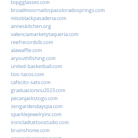
topgglasses.com
broadmoornailsspacoloradosprings.com
missblackpasadena.com
anneskitchen.org
valenciamarketytaqueria.com
reefrecordsllc.com
alawaffle.com
aryouthfishing.com
united-basketball.com
tios-tacos.com
cafecito-satx.com
graduacionviu2023.com
pecanjackstogo.com
zengardendayspa.com
sparklejewelryinc.com
ironcladtattoostudio.com
bruinshome.com