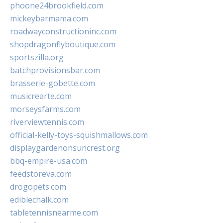
phoone24brookfield.com
mickeybarmama.com
roadwayconstructioninc.com
shopdragonflyboutique.com
sportszilla.org
batchprovisionsbar.com
brasserie-gobette.com
musicrearte.com
morseysfarms.com
riverviewtennis.com
official-kelly-toys-squishmallows.com
displaygardenonsuncrest.org
bbq-empire-usa.com
feedstoreva.com
drogopets.com
ediblechalk.com
tabletennisnearme.com