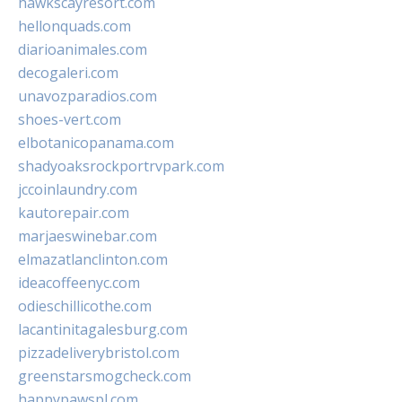
hawkscayresort.com
hellonquads.com
diarioanimales.com
decogaleri.com
unavozparadios.com
shoes-vert.com
elbotanicopanama.com
shadyoaksrockportrvpark.com
jccoinlaundry.com
kautorepair.com
marjaeswinebar.com
elmazatlanclinton.com
ideacoffeenyc.com
odieschillicothe.com
lacantinitagalesburg.com
pizzadeliverybristol.com
greenstarsmogcheck.com
happypawspl.com