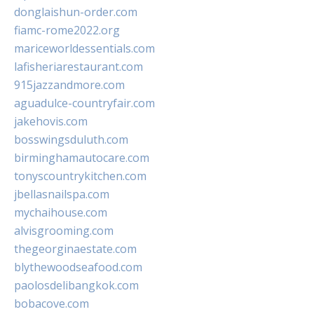
donglaishun-order.com
fiamc-rome2022.org
mariceworldessentials.com
lafisheriarestaurant.com
915jazzandmore.com
aguadulce-countryfair.com
jakehovis.com
bosswingsduluth.com
birminghamautocare.com
tonyscountrykitchen.com
jbellasnailspa.com
mychaihouse.com
alvisgrooming.com
thegeorginaestate.com
blythewoodseafood.com
paolosdelibangkok.com
bobacove.com