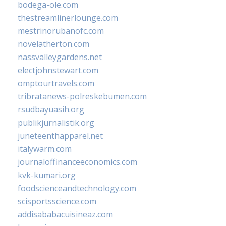
bodega-ole.com
thestreamlinerlounge.com
mestrinorubanofc.com
novelatherton.com
nassvalleygardens.net
electjohnstewart.com
omptourtravels.com
tribratanews-polreskebumen.com
rsudbayuasih.org
publikjurnalistik.org
juneteenthapparel.net
italywarm.com
journaloffinanceeconomics.com
kvk-kumari.org
foodscienceandtechnology.com
scisportsscience.com
addisababacuisineaz.com