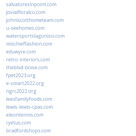
salvatoresinpoint.com
jovialfloralco.com
johnlscotthometeam.com
u-seehomes.com
watersportslagonissi.com
mischieffashion.com
eduwyre.com
retro-interiors.com
theblvd-boise.com
fpet2023.org
e-smart2022.org
ngrc2022.org
leesfamilyfoods.com
lewis-lewis-cpas.com
eleontennis.com
cyetus.com
bradfordshops.com