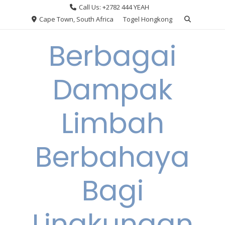
Skip
Call Us: +2782 444 YEAH
to
Cape Town, South Africa
Togel Hongkong
content
Berbagai
Dampak
Limbah
Berbahaya
Bagi
Lingkungan