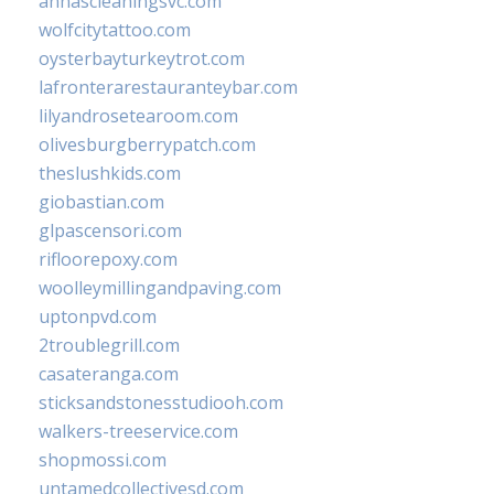
annascleaningsvc.com
wolfcitytattoo.com
oysterbayturkeytrot.com
lafronterarestauranteybar.com
lilyandrosetearoom.com
olivesburgberrypatch.com
theslushkids.com
giobastian.com
glpascensori.com
rifloorepoxy.com
woolleymillingandpaving.com
uptonpvd.com
2troublegrill.com
casateranga.com
sticksandstonesstudiooh.com
walkers-treeservice.com
shopmossi.com
untamedcollectivesd.com