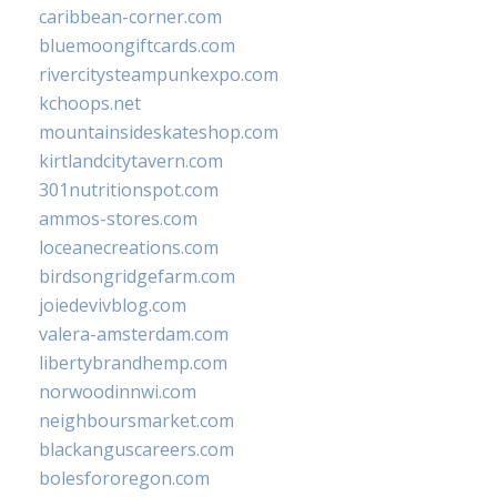
caribbean-corner.com
bluemoongiftcards.com
rivercitysteampunkexpo.com
kchoops.net
mountainsideskateshop.com
kirtlandcitytavern.com
301nutritionspot.com
ammos-stores.com
loceanecreations.com
birdsongridgefarm.com
joiedevivblog.com
valera-amsterdam.com
libertybrandhemp.com
norwoodinnwi.com
neighboursmarket.com
blackanguscareers.com
bolesfororegon.com