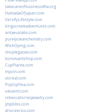
PikaPikaApp.com
takecareofbusinessdfw.org
HamadaOfJapan.com
VersifyLifestyle.com
kingscreekadventures.com
antaeuslabs.com
purelycleanchemdry.com
WishOping.com
shoplegacee.com
bonvivantshop.com
CupPlante.com
mpzin.com
stcreal.com
PopUpFlea.com
valueml.com
rebeccatorresjewelry.com
jmpbliss.com
drjorgerico.com