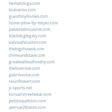
hematologa.com
lizaivanov.com
guesttinyhomes.com
home-plow-by-meyer.com
palatelatincuisine.com
blackdoglegacy.com
eatvivahouston.com
thebigshowok.com
chimeandstave.com
greatwallseafoodny.com
theloverose.com
gabriovoice.com
resinflowart.com
p-sports.net
korsairstreetwear.com
petshopallston.com
avenue26tacos.com