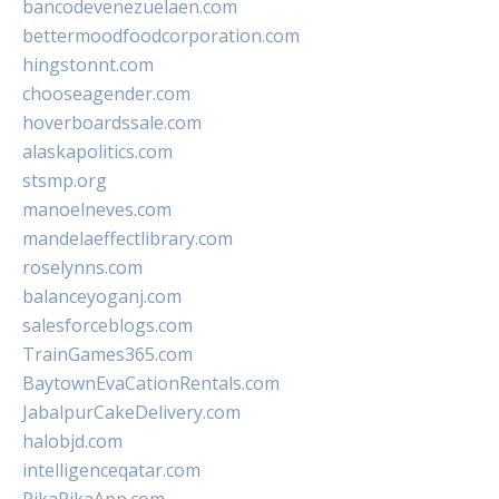
bancodevenezuelaen.com
bettermoodfoodcorporation.com
hingstonnt.com
chooseagender.com
hoverboardssale.com
alaskapolitics.com
stsmp.org
manoelneves.com
mandelaeffectlibrary.com
roselynns.com
balanceyoganj.com
salesforceblogs.com
TrainGames365.com
BaytownEvaCationRentals.com
JabalpurCakeDelivery.com
halobjd.com
intelligenceqatar.com