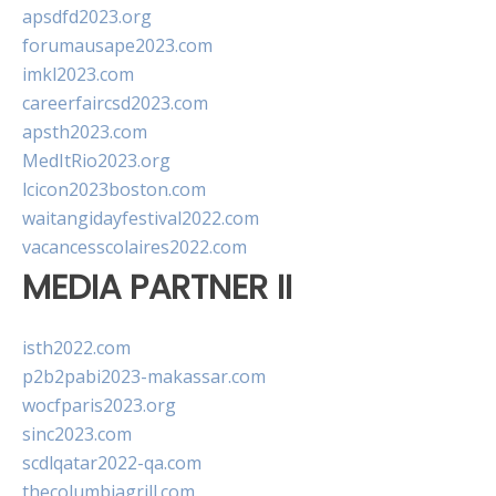
apsdfd2023.org
forumausape2023.com
imkl2023.com
careerfaircsd2023.com
apsth2023.com
MedItRio2023.org
lcicon2023boston.com
waitangidayfestival2022.com
vacancesscolaires2022.com
MEDIA PARTNER II
isth2022.com
p2b2pabi2023-makassar.com
wocfparis2023.org
sinc2023.com
scdlqatar2022-qa.com
thecolumbiagrill.com