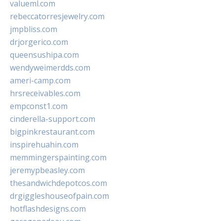
valueml.com
rebeccatorresjewelry.com
jmpbliss.com
drjorgerico.com
queensushipa.com
wendyweimerdds.com
ameri-camp.com
hrsreceivables.com
empconst1.com
cinderella-support.com
bigpinkrestaurant.com
inspirehuahin.com
memmingerspainting.com
jeremypbeasley.com
thesandwichdepotcos.com
drgiggleshouseofpain.com
hotflashdesigns.com