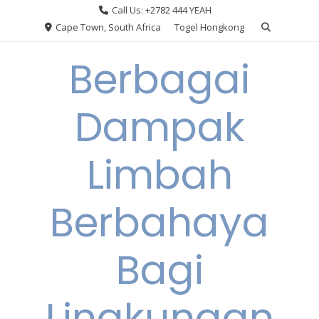
Skip
Call Us: +2782 444 YEAH
to
Cape Town, South Africa
Togel Hongkong
content
Berbagai
Dampak
Limbah
Berbahaya
Bagi
Lingkungan