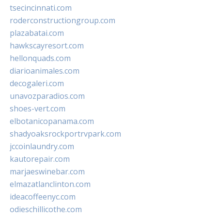
tsecincinnati.com
roderconstructiongroup.com
plazabatai.com
hawkscayresort.com
hellonquads.com
diarioanimales.com
decogaleri.com
unavozparadios.com
shoes-vert.com
elbotanicopanama.com
shadyoaksrockportrvpark.com
jccoinlaundry.com
kautorepair.com
marjaeswinebar.com
elmazatlanclinton.com
ideacoffeenyc.com
odieschillicothe.com