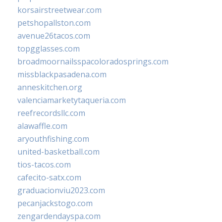
korsairstreetwear.com
petshopallston.com
avenue26tacos.com
topgglasses.com
broadmoornailsspacoloradosprings.com
missblackpasadena.com
anneskitchen.org
valenciamarketytaqueria.com
reefrecordsllc.com
alawaffle.com
aryouthfishing.com
united-basketball.com
tios-tacos.com
cafecito-satx.com
graduacionviu2023.com
pecanjackstogo.com
zengardendayspa.com