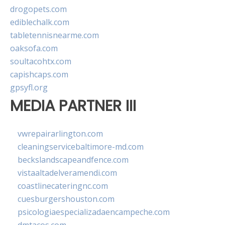
drogopets.com
ediblechalk.com
tabletennisnearme.com
oaksofa.com
soultacohtx.com
capishcaps.com
gpsyfl.org
MEDIA PARTNER III
vwrepairarlington.com
cleaningservicebaltimore-md.com
beckslandscapeandfence.com
vistaaltadelveramendi.com
coastlinecateringnc.com
cuesburgershouston.com
psicologiaespecializadaencampeche.com
dmtacos.com