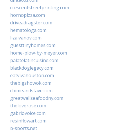
crescentstreetprinting.com
hornopizza.com
driveadragster.com
hematologa.com
lizaivanov.com
guesttinyhomes.com
home-plow-by-meyer.com
palatelatincuisine.com
blackdoglegacy.com
eatvivahouston.com
thebigshowok.com
chimeandstave.com
greatwallseafoodny.com
theloverose.com
gabriovoice.com
resinflowart.com
p-sports.net