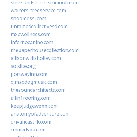
sticksandstonesstudiooh.com
walkers-treeservice.com
shopmossi.com
untamedcollectivesd.com
mxpwellness.com
infernocanine.com
thepaperhousecollection.com
allisonwillisholley.com
solslite.org
portwayinn.com
djmaddogmusic.com
thesoundarchitects.com
allin1roofing.com
keepjudgewebb.com
anatomyofadventure.com
drivancastillo.com
cmmedspa.com