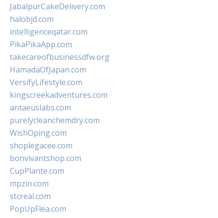
JabalpurCakeDelivery.com
halobjd.com
intelligenceqatar.com
PikaPikaApp.com
takecareofbusinessdfw.org
HamadaOfJapan.com
VersifyLifestyle.com
kingscreekadventures.com
antaeuslabs.com
purelycleanchemdry.com
WishOping.com
shoplegacee.com
bonvivantshop.com
CupPlante.com
mpzin.com
stcreal.com
PopUpFlea.com