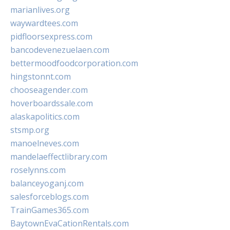
marianlives.org
waywardtees.com
pidfloorsexpress.com
bancodevenezuelaen.com
bettermoodfoodcorporation.com
hingstonnt.com
chooseagender.com
hoverboardssale.com
alaskapolitics.com
stsmp.org
manoelneves.com
mandelaeffectlibrary.com
roselynns.com
balanceyoganj.com
salesforceblogs.com
TrainGames365.com
BaytownEvaCationRentals.com