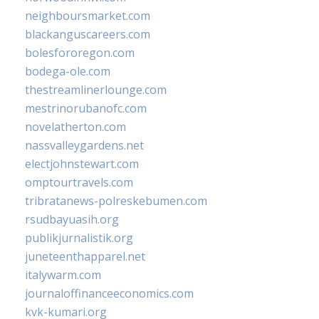
neighboursmarket.com
blackanguscareers.com
bolesfororegon.com
bodega-ole.com
thestreamlinerlounge.com
mestrinorubanofc.com
novelatherton.com
nassvalleygardens.net
electjohnstewart.com
omptourtravels.com
tribratanews-polreskebumen.com
rsudbayuasih.org
publikjurnalistik.org
juneteenthapparel.net
italywarm.com
journaloffinanceeconomics.com
kvk-kumari.org