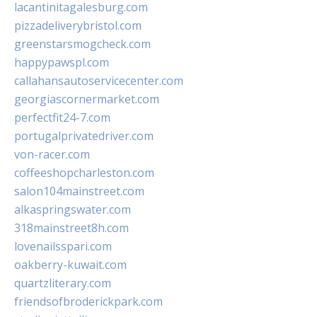
lacantinitagalesburg.com
pizzadeliverybristol.com
greenstarsmogcheck.com
happypawspl.com
callahansautoservicecenter.com
georgiascornermarket.com
perfectfit24-7.com
portugalprivatedriver.com
von-racer.com
coffeeshopcharleston.com
salon104mainstreet.com
alkaspringswater.com
318mainstreet8h.com
lovenailsspari.com
oakberry-kuwait.com
quartzliterary.com
friendsofbroderickpark.com