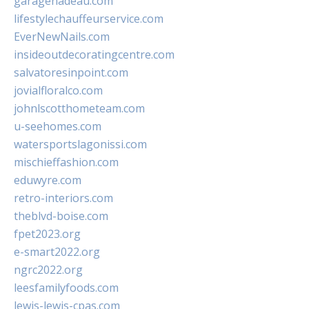
garagenadeau.com
lifestylechauffeurservice.com
EverNewNails.com
insideoutdecoratingcentre.com
salvatoresinpoint.com
jovialfloralco.com
johnlscotthometeam.com
u-seehomes.com
watersportslagonissi.com
mischieffashion.com
eduwyre.com
retro-interiors.com
theblvd-boise.com
fpet2023.org
e-smart2022.org
ngrc2022.org
leesfamilyfoods.com
lewis-lewis-cpas.com