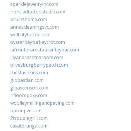
sparklejewelryinc.com
ironcladtattoostudio.com
bruinshome.com
annascleaningsvc.com
wolfcitytattoo.com
oysterbayturkeytrot.com
lafronterarestauranteybar.com
lilyandrosetearoom.com
olivesburgberrypatch.com
theslushkids.com
giobastian.com
glpascensori.com
rifloorepoxy.com
woolleymillingandpaving.com
uptonpvd.com
2troublegrill.com
casateranga.com