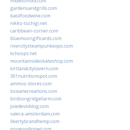
midletontkd.com
gardensandgrills.com
basilfoodwine.com
nikko-tochigi.net
caribbean-corner.com
bluemoongiftcards.com
rivercitysteampunkexpo.com
kchoops.net
mountainsideskateshop.com
kirtlandcitytavern.com
301nutritionspot.com
ammos-stores.com
loceanecreations.com
birdsongridgefarm.com
joiedevivblog.com
valera-amsterdam.com
libertybrandhemp.com
norwoodinnwi.com