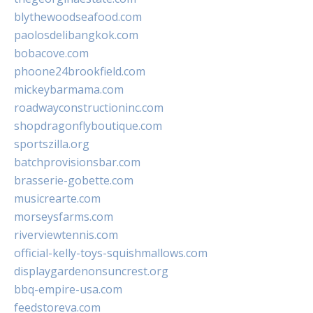
blythewoodseafood.com
paolosdelibangkok.com
bobacove.com
phoone24brookfield.com
mickeybarmama.com
roadwayconstructioninc.com
shopdragonflyboutique.com
sportszilla.org
batchprovisionsbar.com
brasserie-gobette.com
musicrearte.com
morseysfarms.com
riverviewtennis.com
official-kelly-toys-squishmallows.com
displaygardenonsuncrest.org
bbq-empire-usa.com
feedstoreva.com