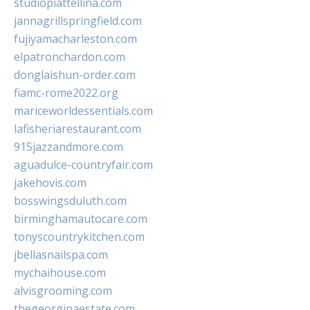
studiopiattellina.com
jannagrillspringfield.com
fujiyamacharleston.com
elpatronchardon.com
donglaishun-order.com
fiamc-rome2022.org
mariceworldessentials.com
lafisheriarestaurant.com
915jazzandmore.com
aguadulce-countryfair.com
jakehovis.com
bosswingsduluth.com
birminghamautocare.com
tonyscountrykitchen.com
jbellasnailspa.com
mychaihouse.com
alvisgrooming.com
thegeorginaestate.com