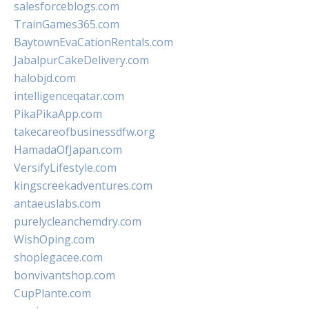
salesforceblogs.com
TrainGames365.com
BaytownEvaCationRentals.com
JabalpurCakeDelivery.com
halobjd.com
intelligenceqatar.com
PikaPikaApp.com
takecareofbusinessdfw.org
HamadaOfJapan.com
VersifyLifestyle.com
kingscreekadventures.com
antaeuslabs.com
purelycleanchemdry.com
WishOping.com
shoplegacee.com
bonvivantshop.com
CupPlante.com