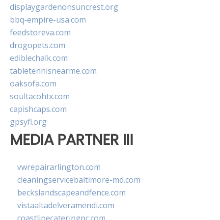
displaygardenonsuncrest.org
bbq-empire-usa.com
feedstoreva.com
drogopets.com
ediblechalk.com
tabletennisnearme.com
oaksofa.com
soultacohtx.com
capishcaps.com
gpsyfl.org
MEDIA PARTNER III
vwrepairarlington.com
cleaningservicebaltimore-md.com
beckslandscapeandfence.com
vistaaltadelveramendi.com
coastlinecateringnc.com