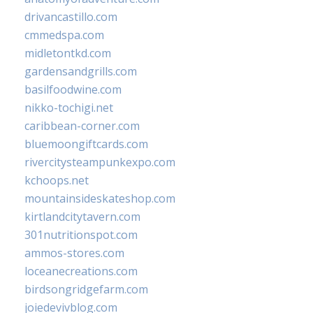
drivancastillo.com
cmmedspa.com
midletontkd.com
gardensandgrills.com
basilfoodwine.com
nikko-tochigi.net
caribbean-corner.com
bluemoongiftcards.com
rivercitysteampunkexpo.com
kchoops.net
mountainsideskateshop.com
kirtlandcitytavern.com
301nutritionspot.com
ammos-stores.com
loceanecreations.com
birdsongridgefarm.com
joiedevivblog.com