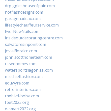
drgiggleshouseofpain.com
hotflashdesigns.com
garagenadeau.com
lifestylechauffeurservice.com
EverNewNails.com
insideoutdecoratingcentre.com
salvatoresinpoint.com
jovialfloralco.com
johnlscotthometeam.com
u-seehomes.com
watersportslagonissi.com
mischieffashion.com
eduwyre.com
retro-interiors.com
theblvd-boise.com
fpet2023.org
e-smart2022.org