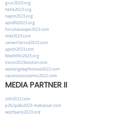
grur2023.org
hkhk2023.org
napm2023.org
apsdfd2023.org
forumausape2023.com
imkl2023.com
careerfaircsd2023.com
apsth2023.com
MedItRio2023.org
lcicon2023boston.com
waitangidayfestival2022.com
vacancesscolaires2022.com
MEDIA PARTNER II
isth2022.com
p2b2pabi2023-makassar.com
wocfparis2023.org