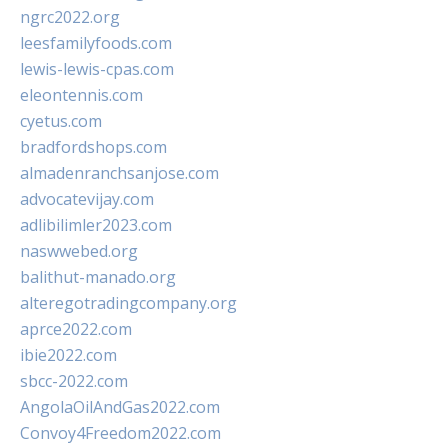
ngrc2022.org
leesfamilyfoods.com
lewis-lewis-cpas.com
eleontennis.com
cyetus.com
bradfordshops.com
almadenranchsanjose.com
advocatevijay.com
adlibilimler2023.com
naswwebed.org
balithut-manado.org
alteregotradingcompany.org
aprce2022.com
ibie2022.com
sbcc-2022.com
AngolaOilAndGas2022.com
Convoy4Freedom2022.com