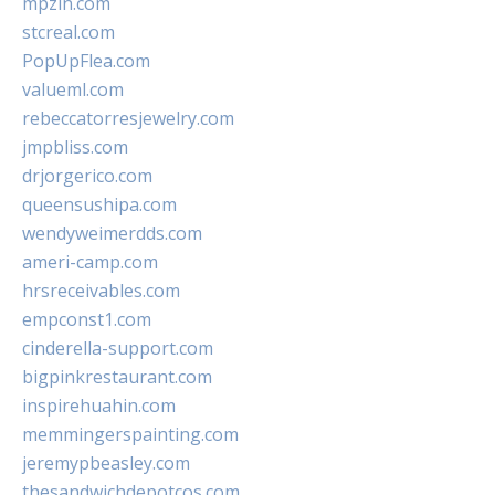
mpzin.com
stcreal.com
PopUpFlea.com
valueml.com
rebeccatorresjewelry.com
jmpbliss.com
drjorgerico.com
queensushipa.com
wendyweimerdds.com
ameri-camp.com
hrsreceivables.com
empconst1.com
cinderella-support.com
bigpinkrestaurant.com
inspirehuahin.com
memmingerspainting.com
jeremypbeasley.com
thesandwichdepotcos.com