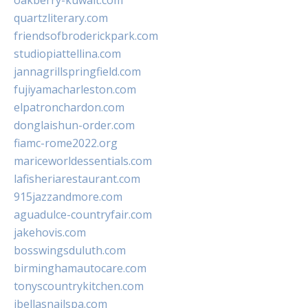
oakberry-kuwait.com
quartzliterary.com
friendsofbroderickpark.com
studiopiattellina.com
jannagrillspringfield.com
fujiyamacharleston.com
elpatronchardon.com
donglaishun-order.com
fiamc-rome2022.org
mariceworldessentials.com
lafisheriarestaurant.com
915jazzandmore.com
aguadulce-countryfair.com
jakehovis.com
bosswingsduluth.com
birminghamautocare.com
tonyscountrykitchen.com
jbellasnailspa.com