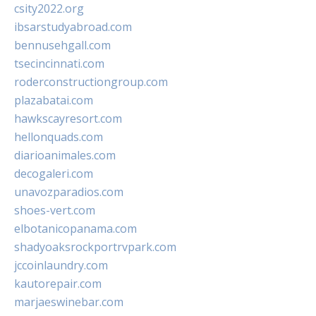
csity2022.org
ibsarstudyabroad.com
bennusehgall.com
tsecincinnati.com
roderconstructiongroup.com
plazabatai.com
hawkscayresort.com
hellonquads.com
diarioanimales.com
decogaleri.com
unavozparadios.com
shoes-vert.com
elbotanicopanama.com
shadyoaksrockportrvpark.com
jccoinlaundry.com
kautorepair.com
marjaeswinebar.com