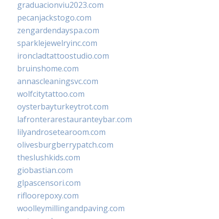
graduacionviu2023.com
pecanjackstogo.com
zengardendayspa.com
sparklejewelryinc.com
ironcladtattoostudio.com
bruinshome.com
annascleaningsvc.com
wolfcitytattoo.com
oysterbayturkeytrot.com
lafronterarestauranteybar.com
lilyandrosetearoom.com
olivesburgberrypatch.com
theslushkids.com
giobastian.com
glpascensori.com
rifloorepoxy.com
woolleymillingandpaving.com