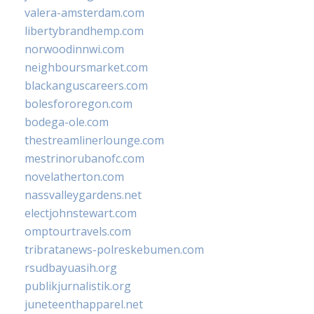
valera-amsterdam.com
libertybrandhemp.com
norwoodinnwi.com
neighboursmarket.com
blackanguscareers.com
bolesfororegon.com
bodega-ole.com
thestreamlinerlounge.com
mestrinorubanofc.com
novelatherton.com
nassvalleygardens.net
electjohnstewart.com
omptourtravels.com
tribratanews-polreskebumen.com
rsudbayuasih.org
publikjurnalistik.org
juneteenthapparel.net