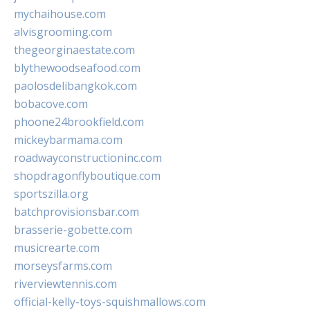
mychaihouse.com
alvisgrooming.com
thegeorginaestate.com
blythewoodseafood.com
paolosdelibangkok.com
bobacove.com
phoone24brookfield.com
mickeybarmama.com
roadwayconstructioninc.com
shopdragonflyboutique.com
sportszilla.org
batchprovisionsbar.com
brasserie-gobette.com
musicrearte.com
morseysfarms.com
riverviewtennis.com
official-kelly-toys-squishmallows.com