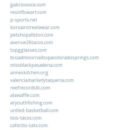
gabriovoice.com
resinflowart.com
p-sports.net
korsairstreetwear.com
petshopallston.com
avenue26tacos.com
topgglasses.com
broadmoornailsspacoloradosprings.com
missblackpasadena.com
anneskitchen.org
valenciamarketytaqueria.com
reefrecordsllc.com
alawaffle.com
aryouthfishing.com
united-basketball.com
tios-tacos.com
cafecito-satx.com