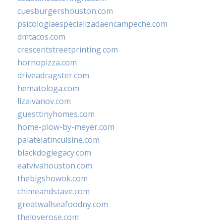
cuesburgershouston.com
psicologiaespecializadaencampeche.com
dmtacos.com
crescentstreetprinting.com
hornopizza.com
driveadragster.com
hematologa.com
lizaivanov.com
guesttinyhomes.com
home-plow-by-meyer.com
palatelatincuisine.com
blackdoglegacy.com
eatvivahouston.com
thebigshowok.com
chimeandstave.com
greatwallseafoodny.com
theloverose.com