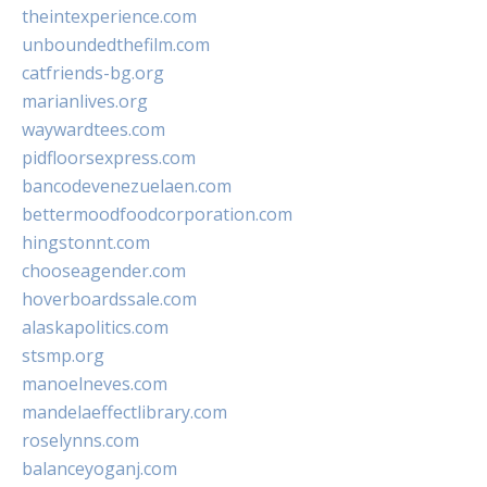
theintexperience.com
unboundedthefilm.com
catfriends-bg.org
marianlives.org
waywardtees.com
pidfloorsexpress.com
bancodevenezuelaen.com
bettermoodfoodcorporation.com
hingstonnt.com
chooseagender.com
hoverboardssale.com
alaskapolitics.com
stsmp.org
manoelneves.com
mandelaeffectlibrary.com
roselynns.com
balanceyoganj.com