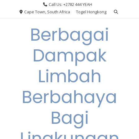
Skip
Call Us: +2782 444 YEAH
to
Cape Town, South Africa
Togel Hongkong
content
Berbagai
Dampak
Limbah
Berbahaya
Bagi
Lingkungan