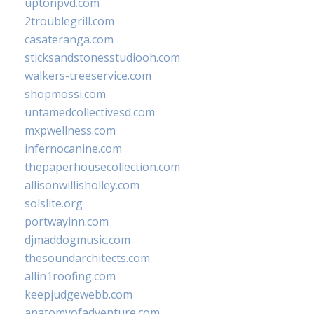
uptonpvd.com
2troublegrill.com
casateranga.com
sticksandstonesstudiooh.com
walkers-treeservice.com
shopmossi.com
untamedcollectivesd.com
mxpwellness.com
infernocanine.com
thepaperhousecollection.com
allisonwillisholley.com
solslite.org
portwayinn.com
djmaddogmusic.com
thesoundarchitects.com
allin1roofing.com
keepjudgewebb.com
anatomyofadventure.com