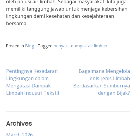
oleh polusi air limbah. Sebagai masyarakat, kita juga
memiliki tanggung jawab untuk menjaga kebersihan
lingkungan demi kesehatan dan kesejahteraan
bersama.
Posted in
Blog
Tagged
penyakit dampak air limbah
Post
Pentingnya Kesadaran
Bagaimana Mengelola
Lingkungan dalam
Jenis-jenis Limbah
Mengatasi Dampak
Berdasarkan Sumbernya
navigation
Limbah Industri Tekstil
dengan Bijak?
Archives
March 2026