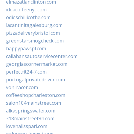
elmazatlanclinton.com
ideacoffeenyc.com
odieschillicothe.com
lacantinitagalesburg.com
pizzadeliverybristol.com
greenstarsmogcheck.com
happypawspl.com
callahansautoservicecenter.com
georgiascornermarket.com
perfectfit24-7.com
portugalprivatedriver.com
von-racer.com
coffeeshopcharleston.com
salon104mainstreet.com
alkaspringswater.com
318mainstreet8h.com
lovenailsspari.com