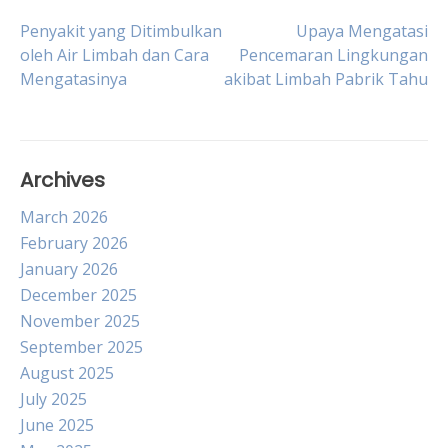
Post
Penyakit yang Ditimbulkan
Upaya Mengatasi
oleh Air Limbah dan Cara
Pencemaran Lingkungan
Mengatasinya
akibat Limbah Pabrik Tahu
navigation
Archives
March 2026
February 2026
January 2026
December 2025
November 2025
September 2025
August 2025
July 2025
June 2025