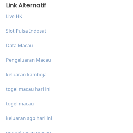
Link Alternatif
Live HK
Slot Pulsa Indosat
Data Macau
Pengeluaran Macau
keluaran kamboja
togel macau hari ini
togel macau
keluaran sgp hari ini
pengeluaran macau