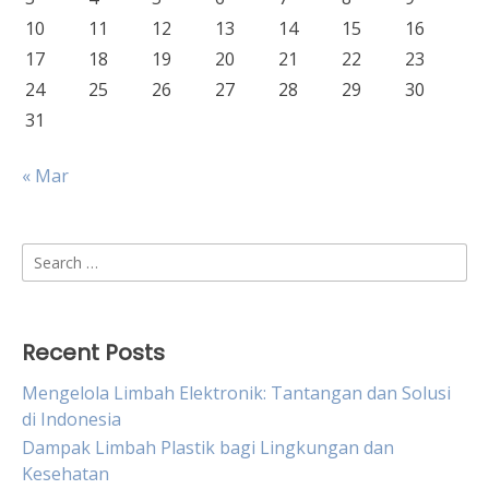
10
11
12
13
14
15
16
17
18
19
20
21
22
23
24
25
26
27
28
29
30
31
« Mar
Search
for:
Recent Posts
Mengelola Limbah Elektronik: Tantangan dan Solusi
di Indonesia
Dampak Limbah Plastik bagi Lingkungan dan
Kesehatan