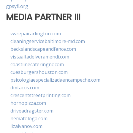
gpsyfl.org
MEDIA PARTNER III
vwrepairarlington.com
cleaningservicebaltimore-md.com
beckslandscapeandfence.com
vistaaltadelveramendi.com
coastlinecateringnc.com
cuesburgershouston.com
psicologiaespecializadaencampeche.com
dmtacos.com
crescentstreetprinting.com
hornopizza.com
driveadragster.com
hematologa.com
lizaivanov.com