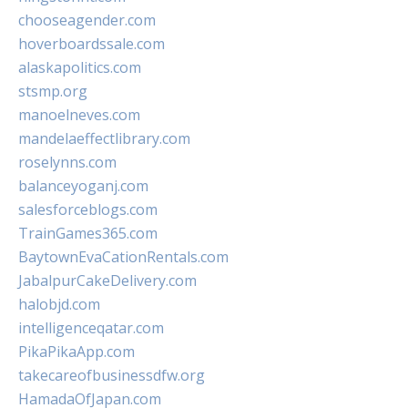
chooseagender.com
hoverboardssale.com
alaskapolitics.com
stsmp.org
manoelneves.com
mandelaeffectlibrary.com
roselynns.com
balanceyoganj.com
salesforceblogs.com
TrainGames365.com
BaytownEvaCationRentals.com
JabalpurCakeDelivery.com
halobjd.com
intelligenceqatar.com
PikaPikaApp.com
takecareofbusinessdfw.org
HamadaOfJapan.com