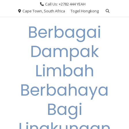
Skip
Call Us: +2782 444 YEAH
to
Cape Town, South Africa
Togel Hongkong
content
Berbagai
Dampak
Limbah
Berbahaya
Bagi
Lingkungan