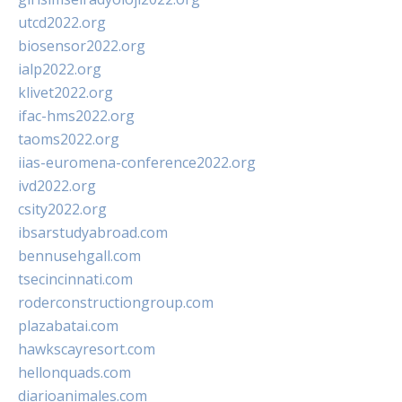
utcd2022.org
biosensor2022.org
ialp2022.org
klivet2022.org
ifac-hms2022.org
taoms2022.org
iias-euromena-conference2022.org
ivd2022.org
csity2022.org
ibsarstudyabroad.com
bennusehgall.com
tsecincinnati.com
roderconstructiongroup.com
plazabatai.com
hawkscayresort.com
hellonquads.com
diarioanimales.com