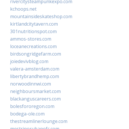
rivercitysteampunkexpo.com
kchoops.net
mountainsideskateshop.com
kirtlandcitytavern.com
301nutritionspot.com
ammos-stores.com
loceanecreations.com
birdsongridgefarm.com
joiedevivblog.com
valera-amsterdam.com
libertybrandhemp.com
norwoodinnwi.com
neighboursmarket.com
blackanguscareers.com
bolesfororegon.com
bodega-ole.com
thestreamlinerlounge.com
mestrinorubanofc.com