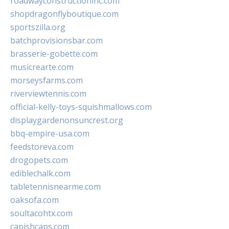
roadwayconstructioninc.com
shopdragonflyboutique.com
sportszilla.org
batchprovisionsbar.com
brasserie-gobette.com
musicrearte.com
morseysfarms.com
riverviewtennis.com
official-kelly-toys-squishmallows.com
displaygardenonsuncrest.org
bbq-empire-usa.com
feedstoreva.com
drogopets.com
ediblechalk.com
tabletennisnearme.com
oaksofa.com
soultacohtx.com
capishcaps.com