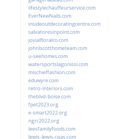
lifestylechauffeurservice.com
EverNewNails.com
insideoutdecoratingcentre.com
salvatoresinpoint.com
jovialfloralco.com
johnlscotthometeam.com
u-seehomes.com
watersportslagonissi.com
mischieffashion.com
eduwyre.com
retro-interiors.com
theblvd-boise.com
fpet2023.org
e-smart2022.org
ngrc2022.org
leesfamilyfoods.com
lewis-lewis-cpas.com