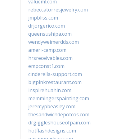
valueml.com
rebeccatorresjewelry.com
jmpbliss.com
drjorgerico.com
queensushipa.com
wendyweimerdds.com
ameri-camp.com
hrsreceivables.com
empconst1.com
cinderella-support.com
bigpinkrestaurant.com
inspirehuahin.com
memmingerspainting.com
jeremypbeasley.com
thesandwichdepotcos.com
drgiggleshouseofpain.com
hotflashdesigns.com
garagenadeau.com