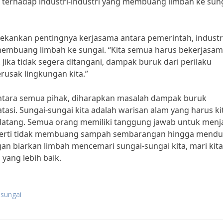
an terhadap industri-industri yang membuang limbah ke sun
enekankan pentingnya kerjasama antara pemerintah, industr
mbuang limbah ke sungai. “Kita semua harus bekerjasa
. Jika tidak segera ditangani, dampak buruk dari perilaku
usak lingkungan kita.”
ntara semua pihak, diharapkan masalah dampak buruk
asi. Sungai-sungai kita adalah warisan alam yang harus ki
n datang. Semua orang memiliki tanggung jawab untuk menj
l seperti tidak membuang sampah sembarangan hingga mend
an biarkan limbah mencemari sungai-sungai kita, mari kita
yang lebih baik.
sungai