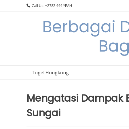
Skip
Call Us: +2782 444 YEAH
to
content
Berbagai 
Bag
Togel Hongkong
Mengatasi Dampak 
Sungai