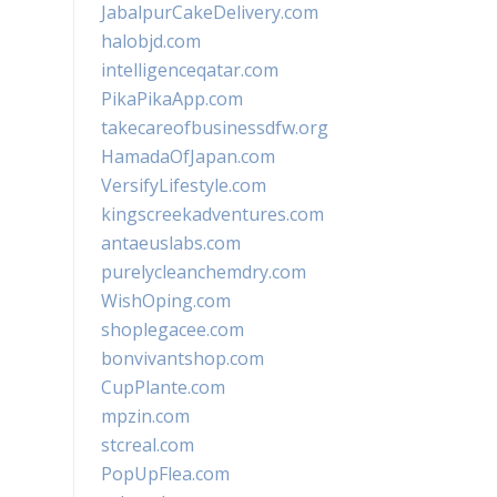
JabalpurCakeDelivery.com
halobjd.com
intelligenceqatar.com
PikaPikaApp.com
takecareofbusinessdfw.org
HamadaOfJapan.com
VersifyLifestyle.com
kingscreekadventures.com
antaeuslabs.com
purelycleanchemdry.com
WishOping.com
shoplegacee.com
bonvivantshop.com
CupPlante.com
mpzin.com
stcreal.com
PopUpFlea.com