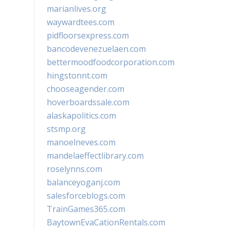
marianlives.org
waywardtees.com
pidfloorsexpress.com
bancodevenezuelaen.com
bettermoodfoodcorporation.com
hingstonnt.com
chooseagender.com
hoverboardssale.com
alaskapolitics.com
stsmp.org
manoelneves.com
mandelaeffectlibrary.com
roselynns.com
balanceyoganj.com
salesforceblogs.com
TrainGames365.com
BaytownEvaCationRentals.com