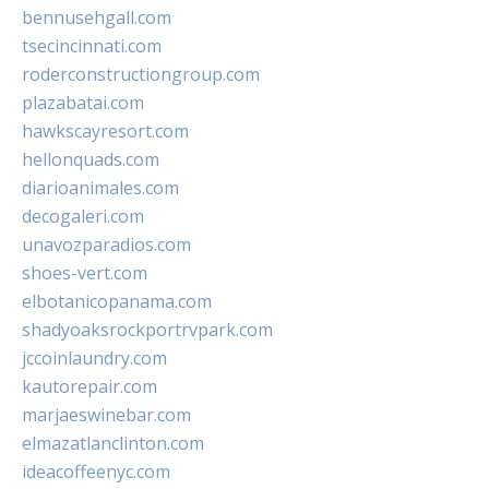
bennusehgall.com
tsecincinnati.com
roderconstructiongroup.com
plazabatai.com
hawkscayresort.com
hellonquads.com
diarioanimales.com
decogaleri.com
unavozparadios.com
shoes-vert.com
elbotanicopanama.com
shadyoaksrockportrvpark.com
jccoinlaundry.com
kautorepair.com
marjaeswinebar.com
elmazatlanclinton.com
ideacoffeenyc.com