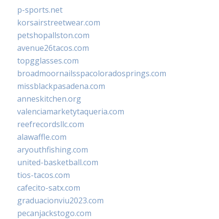
p-sports.net
korsairstreetwear.com
petshopallston.com
avenue26tacos.com
topgglasses.com
broadmoornailsspacoloradosprings.com
missblackpasadena.com
anneskitchen.org
valenciamarketytaqueria.com
reefrecordsllc.com
alawaffle.com
aryouthfishing.com
united-basketball.com
tios-tacos.com
cafecito-satx.com
graduacionviu2023.com
pecanjackstogo.com