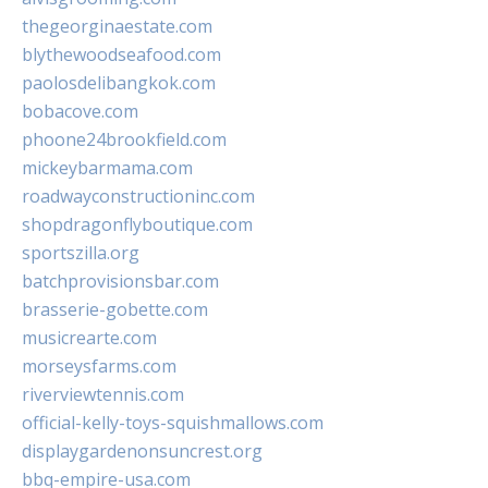
thegeorginaestate.com
blythewoodseafood.com
paolosdelibangkok.com
bobacove.com
phoone24brookfield.com
mickeybarmama.com
roadwayconstructioninc.com
shopdragonflyboutique.com
sportszilla.org
batchprovisionsbar.com
brasserie-gobette.com
musicrearte.com
morseysfarms.com
riverviewtennis.com
official-kelly-toys-squishmallows.com
displaygardenonsuncrest.org
bbq-empire-usa.com