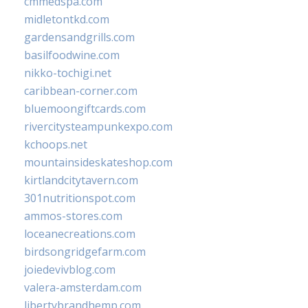
cmmedspa.com
midletontkd.com
gardensandgrills.com
basilfoodwine.com
nikko-tochigi.net
caribbean-corner.com
bluemoongiftcards.com
rivercitysteampunkexpo.com
kchoops.net
mountainsideskateshop.com
kirtlandcitytavern.com
301nutritionspot.com
ammos-stores.com
loceanecreations.com
birdsongridgefarm.com
joiedevivblog.com
valera-amsterdam.com
libertybrandhemp.com