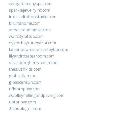
zengardendayspa.com
sparklejewelryinc.com
ironcladtattoostudio.com
bruinshome.com
annascleaningsvc.com
wolfcitytattoo.com
oysterbayturkeytrot.com
lafronterarestauranteybar.com
lilyandrosetearoom.com
olivesburgberrypatch.com
theslushkids.com
giobastian.com
glpascensori.com
rifloorepoxy.com
woolleymillingandpaving.com
uptonpvd.com
2troublegrill.com