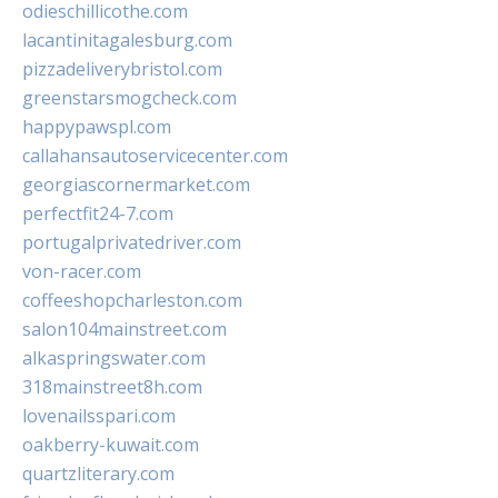
odieschillicothe.com
lacantinitagalesburg.com
pizzadeliverybristol.com
greenstarsmogcheck.com
happypawspl.com
callahansautoservicecenter.com
georgiascornermarket.com
perfectfit24-7.com
portugalprivatedriver.com
von-racer.com
coffeeshopcharleston.com
salon104mainstreet.com
alkaspringswater.com
318mainstreet8h.com
lovenailsspari.com
oakberry-kuwait.com
quartzliterary.com