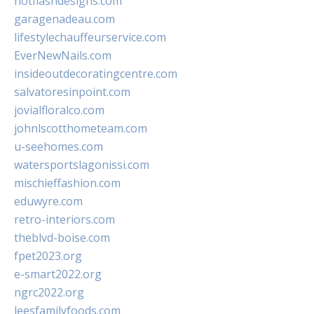
hotflashdesigns.com
garagenadeau.com
lifestylechauffeurservice.com
EverNewNails.com
insideoutdecoratingcentre.com
salvatoresinpoint.com
jovialfloralco.com
johnlscotthometeam.com
u-seehomes.com
watersportslagonissi.com
mischieffashion.com
eduwyre.com
retro-interiors.com
theblvd-boise.com
fpet2023.org
e-smart2022.org
ngrc2022.org
leesfamilyfoods.com