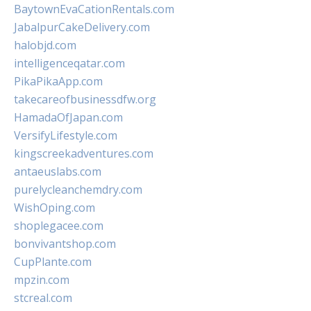
BaytownEvaCationRentals.com
JabalpurCakeDelivery.com
halobjd.com
intelligenceqatar.com
PikaPikaApp.com
takecareofbusinessdfw.org
HamadaOfJapan.com
VersifyLifestyle.com
kingscreekadventures.com
antaeuslabs.com
purelycleanchemdry.com
WishOping.com
shoplegacee.com
bonvivantshop.com
CupPlante.com
mpzin.com
stcreal.com