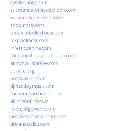
casateranga.com
sticksandstonesstudiooh.com
walkers-treeservice.com
shopmossi.com
untamedcollectivesd.com
mxpwellness.com
infernocanine.com
thepaperhousecollection.com
allisonwillisholley.com
solslite.org
portwayinn.com
djmaddogmusic.com
thesoundarchitects.com
allin1roofing.com
keepjudgewebb.com
anatomyofadventure.com
drivancastillo.com