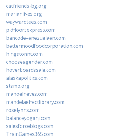
catfriends-bg.org
marianlives.org
waywardtees.com
pidfloorsexpress.com
bancodevenezuelaen.com
bettermoodfoodcorporation.com
hingstonnt.com
chooseagender.com
hoverboardssale.com
alaskapolitics.com
stsmp.org
manoelneves.com
mandelaeffectlibrary.com
roselynns.com
balanceyoganj.com
salesforceblogs.com
TrainGames365.com