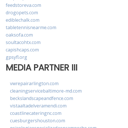
feedstoreva.com
drogopets.com
ediblechalk.com
tabletennisnearme.com
oaksofa.com
soultacohtx.com
capishcaps.com
gpsyfl.org
MEDIA PARTNER III
vwrepairarlington.com
cleaningservicebaltimore-md.com
beckslandscapeandfence.com
vistaaltadelveramendi.com
coastlinecateringnc.com
cuesburgershouston.com
psicologiaespecializadaencampeche.com