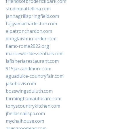
friendsofbroderickpark.com
studiopiattellina.com
jannagrillspringfield.com
fujiyamacharleston.com
elpatronchardon.com
donglaishun-order.com
fiamc-rome2022.org
mariceworldessentials.com
lafisheriarestaurant.com
915jazzandmore.com
aguadulce-countryfair.com
jakehovis.com
bosswingsduluth.com
birminghamautocare.com
tonyscountrykitchen.com
jbellasnailspa.com
mychaihouse.com
alvisgrooming.com