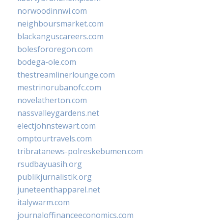
norwoodinnwi.com
neighboursmarket.com
blackanguscareers.com
bolesfororegon.com
bodega-ole.com
thestreamlinerlounge.com
mestrinorubanofc.com
novelatherton.com
nassvalleygardens.net
electjohnstewart.com
omptourtravels.com
tribratanews-polreskebumen.com
rsudbayuasih.org
publikjurnalistik.org
juneteenthapparel.net
italywarm.com
journaloffinanceeconomics.com