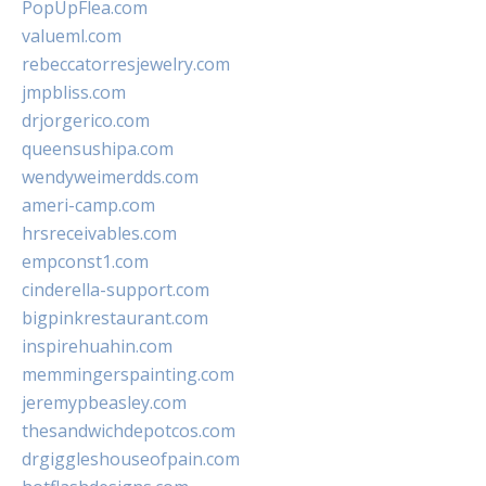
PopUpFlea.com
valueml.com
rebeccatorresjewelry.com
jmpbliss.com
drjorgerico.com
queensushipa.com
wendyweimerdds.com
ameri-camp.com
hrsreceivables.com
empconst1.com
cinderella-support.com
bigpinkrestaurant.com
inspirehuahin.com
memmingerspainting.com
jeremypbeasley.com
thesandwichdepotcos.com
drgiggleshouseofpain.com