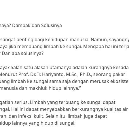
aya? Dampak dan Solusinya
 sangat penting bagi kehidupan manusia. Namun, sayangn
ya jika membuang limbah ke sungai. Mengapa hal ini terja
 Dan apa solusinya?
a? Salah satu alasan utamanya adalah kurangnya kesada
urut Prof. Dr. Ir. Hariyanto, M.Sc., Ph.D., seorang pakar
uang limbah ke sungai sama saja dengan merusak ekosiste
anusia dan makhluk hidup lainnya.”
tlah serius. Limbah yang terbuang ke sungai dapat
ai. Hal ini dapat menyebabkan berkurangnya kualitas air
, dan infeksi kulit. Selain itu, limbah juga dapat
up lainnya yang hidup di sungai.