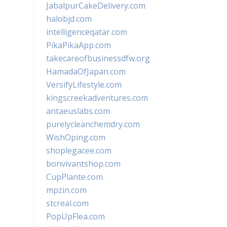
JabalpurCakeDelivery.com
halobjd.com
intelligenceqatar.com
PikaPikaApp.com
takecareofbusinessdfw.org
HamadaOfJapan.com
VersifyLifestyle.com
kingscreekadventures.com
antaeuslabs.com
purelycleanchemdry.com
WishOping.com
shoplegacee.com
bonvivantshop.com
CupPlante.com
mpzin.com
stcreal.com
PopUpFlea.com