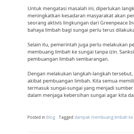
Untuk mengatasi masalah ini, diperlukan langk
meningkatkan kesadaran masyarakat akan pen
seorang aktivis lingkungan dari Greenpeace I
bahaya limbah bagi sungai perlu terus dilaku
Selain itu, pemerintah juga perlu melakukan
membuang limbah ke sungai tanpa izin. Sanks
pembuangan limbah sembarangan.
Dengan melakukan langkah-langkah tersebut,
akibat pembuangan limbah. Kita semua memili
termasuk sungai-sungai yang menjadi sumber ai
dalam menjaga kebersihan sungai agar kita da
Posted in
Blog
Tagged
dampak membuang limbah ke 