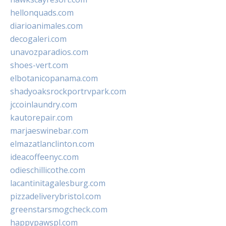
hellonquads.com
diarioanimales.com
decogaleri.com
unavozparadios.com
shoes-vert.com
elbotanicopanama.com
shadyoaksrockportrvpark.com
jccoinlaundry.com
kautorepair.com
marjaeswinebar.com
elmazatlanclinton.com
ideacoffeenyc.com
odieschillicothe.com
lacantinitagalesburg.com
pizzadeliverybristol.com
greenstarsmogcheck.com
happypawspl.com