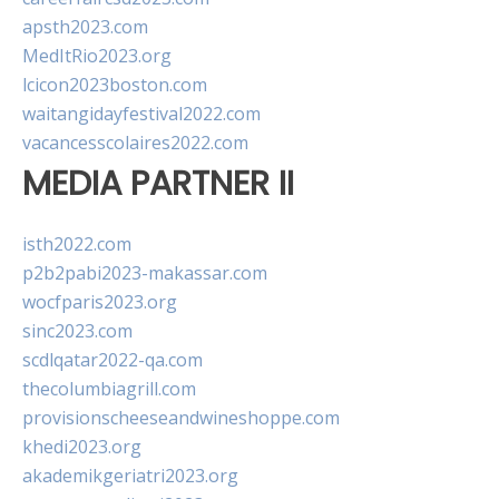
apsth2023.com
MedItRio2023.org
lcicon2023boston.com
waitangidayfestival2022.com
vacancesscolaires2022.com
MEDIA PARTNER II
isth2022.com
p2b2pabi2023-makassar.com
wocfparis2023.org
sinc2023.com
scdlqatar2022-qa.com
thecolumbiagrill.com
provisionscheeseandwineshoppe.com
khedi2023.org
akademikgeriatri2023.org