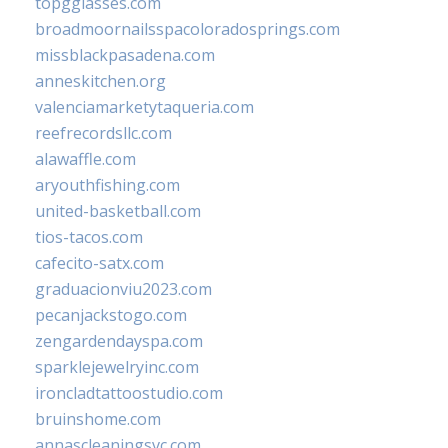
topgglasses.com
broadmoornailsspacoloradosprings.com
missblackpasadena.com
anneskitchen.org
valenciamarketytaqueria.com
reefrecordsllc.com
alawaffle.com
aryouthfishing.com
united-basketball.com
tios-tacos.com
cafecito-satx.com
graduacionviu2023.com
pecanjackstogo.com
zengardendayspa.com
sparklejewelryinc.com
ironcladtattoostudio.com
bruinshome.com
annascleaningsvc.com