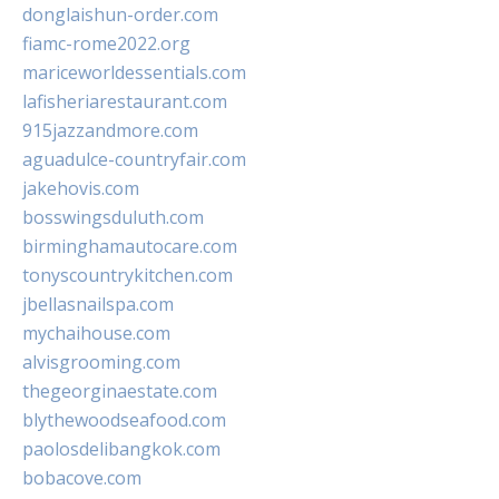
donglaishun-order.com
fiamc-rome2022.org
mariceworldessentials.com
lafisheriarestaurant.com
915jazzandmore.com
aguadulce-countryfair.com
jakehovis.com
bosswingsduluth.com
birminghamautocare.com
tonyscountrykitchen.com
jbellasnailspa.com
mychaihouse.com
alvisgrooming.com
thegeorginaestate.com
blythewoodseafood.com
paolosdelibangkok.com
bobacove.com