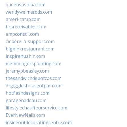
queensushipa.com
wendyweimerdds.com
ameri-camp.com
hrsreceivables.com
empconst1.com
cinderella-support.com
bigpinkrestaurant.com
inspirehuahin.com
memmingerspainting.com
jeremypbeasley.com
thesandwichdepotcos.com
drgiggleshouseofpain.com
hotflashdesigns.com
garagenadeau.com
lifestylechauffeurservice.com
EverNewNails.com
insideoutdecoratingcentre.com