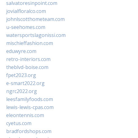
salvatoresinpoint.com
jovialfloralco.com
johnlscotthometeam.com
u-seehomes.com
watersportslagonissi.com
mischieffashion.com
eduwyre.com
retro-interiors.com
theblvd-boise.com
fpet2023.org
e-smart2022.org
ngrc2022.org
leesfamilyfoods.com
lewis-lewis-cpas.com
eleontennis.com
cyetus.com
bradfordshops.com