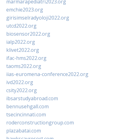
marmarapediatri2023.org
emchie2023.org
girisimselradyoloji2022.org
utcd2022.org
biosensor2022.org
ialp2022.org
klivet2022.org
ifac-hms2022.org
taoms2022.org
iias-euromena-conference2022.org
ivd2022.org
csity2022.org
ibsarstudyabroad.com
bennusehgall.com
tsecincinnati.com
roderconstructiongroup.com
plazabatai.com
hawkscayresort.com