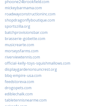
phoone24brookfield.com
mickeybarmama.com
roadwayconstructioninc.com
shopdragonflyboutique.com
sportszilla.org
batchprovisionsbar.com
brasserie-gobette.com
musicrearte.com
morseysfarms.com
riverviewtennis.com
official-kelly-toys-squishmallows.com
displaygardenonsuncrest.org
bbq-empire-usa.com
feedstoreva.com
drogopets.com
ediblechalk.com
tabletennisnearme.com