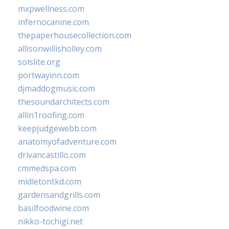
mxpwellness.com
infernocanine.com
thepaperhousecollection.com
allisonwillisholley.com
solslite.org
portwayinn.com
djmaddogmusic.com
thesoundarchitects.com
allin1roofing.com
keepjudgewebb.com
anatomyofadventure.com
drivancastillo.com
cmmedspa.com
midletontkd.com
gardensandgrills.com
basilfoodwine.com
nikko-tochigi.net