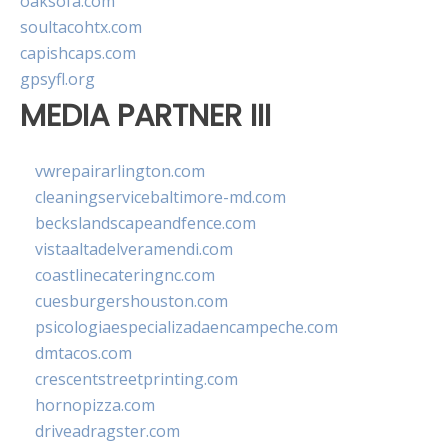
oaksofa.com
soultacohtx.com
capishcaps.com
gpsyfl.org
MEDIA PARTNER III
vwrepairarlington.com
cleaningservicebaltimore-md.com
beckslandscapeandfence.com
vistaaltadelveramendi.com
coastlinecateringnc.com
cuesburgershouston.com
psicologiaespecializadaencampeche.com
dmtacos.com
crescentstreetprinting.com
hornopizza.com
driveadragster.com