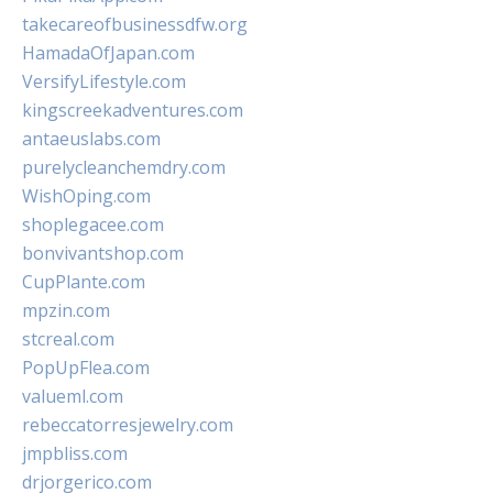
takecareofbusinessdfw.org
HamadaOfJapan.com
VersifyLifestyle.com
kingscreekadventures.com
antaeuslabs.com
purelycleanchemdry.com
WishOping.com
shoplegacee.com
bonvivantshop.com
CupPlante.com
mpzin.com
stcreal.com
PopUpFlea.com
valueml.com
rebeccatorresjewelry.com
jmpbliss.com
drjorgerico.com