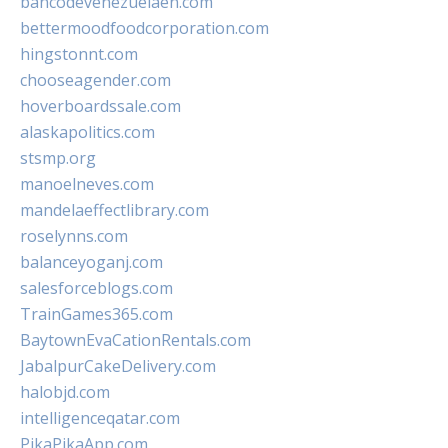
bancodevenezuelaen.com
bettermoodfoodcorporation.com
hingstonnt.com
chooseagender.com
hoverboardssale.com
alaskapolitics.com
stsmp.org
manoelneves.com
mandelaeffectlibrary.com
roselynns.com
balanceyoganj.com
salesforceblogs.com
TrainGames365.com
BaytownEvaCationRentals.com
JabalpurCakeDelivery.com
halobjd.com
intelligenceqatar.com
PikaPikaApp.com