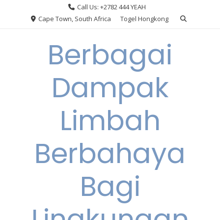
Skip
Call Us: +2782 444 YEAH
to
Cape Town, South Africa
Togel Hongkong
content
Berbagai
Dampak
Limbah
Berbahaya
Bagi
Lingkungan