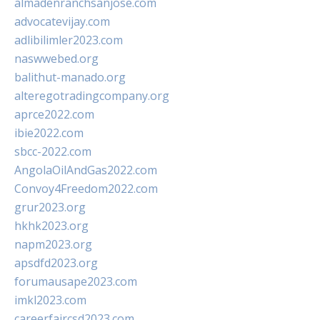
almadenranchsanjose.com
advocatevijay.com
adlibilimler2023.com
naswwebed.org
balithut-manado.org
alteregotradingcompany.org
aprce2022.com
ibie2022.com
sbcc-2022.com
AngolaOilAndGas2022.com
Convoy4Freedom2022.com
grur2023.org
hkhk2023.org
napm2023.org
apsdfd2023.org
forumausape2023.com
imkl2023.com
careerfaircsd2023.com