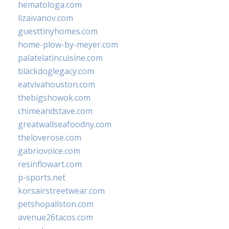
hematologa.com
lizaivanov.com
guesttinyhomes.com
home-plow-by-meyer.com
palatelatincuisine.com
blackdoglegacy.com
eatvivahouston.com
thebigshowok.com
chimeandstave.com
greatwallseafoodny.com
theloverose.com
gabriovoice.com
resinflowart.com
p-sports.net
korsairstreetwear.com
petshopallston.com
avenue26tacos.com