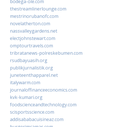
bodega-ole.com
thestreamlinerlounge.com
mestrinorubanofc.com
novelatherton.com
nassvalleygardens.net
electjohnstewart.com
omptourtravels.com
tribratanews-polreskebumen.com
rsudbayuasih.org
publikjurnalistik.org
juneteenthapparel.net
italywarm.com
journaloffinanceeconomics.com
kvk-kumari.org
foodscienceandtechnology.com
scisportsscience.com
addisababacuisineaz.com
burgerimcamas.com