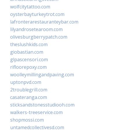
wolfcitytattoo.com
oysterbayturkeytrot.com
lafronterarestauranteybar.com
lilyandrosetearoom.com
olivesburgberrypatch.com
theslushkids.com
giobastian.com
glpascensori.com
rifloorepoxy.com
woolleymillingandpaving.com
uptonpvd.com
2troublegrill.com
casateranga.com
sticksandstonesstudiooh.com
walkers-treeservice.com
shopmossi.com
untamedcollectivesd.com