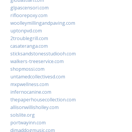
glpascensori.com
rifloorepoxy.com
woolleymillingandpaving.com
uptonpvd.com
2troublegrill.com
casateranga.com
sticksandstonesstudiooh.com
walkers-treeservice.com
shopmossi.com
untamedcollectivesd.com
mxpwellness.com
infernocanine.com
thepaperhousecollection.com
allisonwillisholley.com
solslite.org
portwayinn.com
djmaddogmusic.com