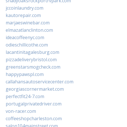
shadyoaksrockportrvpark.com
jccoinlaundry.com
kautorepair.com
marjaeswinebar.com
elmazatlanclinton.com
ideacoffeenyc.com
odieschillicothe.com
lacantinitagalesburg.com
pizzadeliverybristol.com
greenstarsmogcheck.com
happypawspl.com
callahansautoservicecenter.com
georgiascornermarket.com
perfectfit24-7.com
portugalprivatedriver.com
von-racer.com
coffeeshopcharleston.com
salon104mainstreet.com