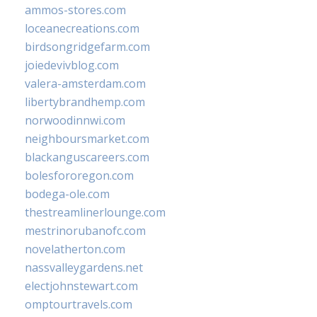
ammos-stores.com
loceanecreations.com
birdsongridgefarm.com
joiedevivblog.com
valera-amsterdam.com
libertybrandhemp.com
norwoodinnwi.com
neighboursmarket.com
blackanguscareers.com
bolesfororegon.com
bodega-ole.com
thestreamlinerlounge.com
mestrinorubanofc.com
novelatherton.com
nassvalleygardens.net
electjohnstewart.com
omptourtravels.com