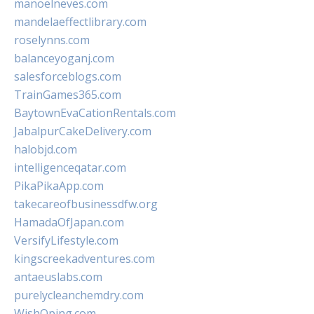
manoelneves.com
mandelaeffectlibrary.com
roselynns.com
balanceyoganj.com
salesforceblogs.com
TrainGames365.com
BaytownEvaCationRentals.com
JabalpurCakeDelivery.com
halobjd.com
intelligenceqatar.com
PikaPikaApp.com
takecareofbusinessdfw.org
HamadaOfJapan.com
VersifyLifestyle.com
kingscreekadventures.com
antaeuslabs.com
purelycleanchemdry.com
WishOping.com