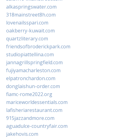
alkaspringswater.com
318mainstreet8h.com
lovenailsspari.com
oakberry-kuwait.com
quartzliterary.com
friendsofbroderickpark.com
studiopiattellina.com
jannagrillspringfield.com
fujiyamacharleston.com
elpatronchardon.com
donglaishun-order.com
fiamc-rome2022.org
mariceworldessentials.com
lafisheriarestaurant.com
915jazzandmore.com
aguadulce-countryfair.com
jakehovis.com