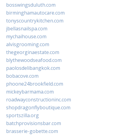
bosswingsduluth.com
birminghamautocare.com
tonyscountrykitchen.com
jbellasnailspa.com
mychaihouse.com
alvisgrooming.com
thegeorginaestate.com
blythewoodseafood.com
paolosdelibangkok.com
bobacove.com
phoone24brookfield.com
mickeybarmama.com
roadwayconstructioninc.com
shopdragonflyboutique.com
sportszilla.org
batchprovisionsbar.com
brasserie-gobette.com