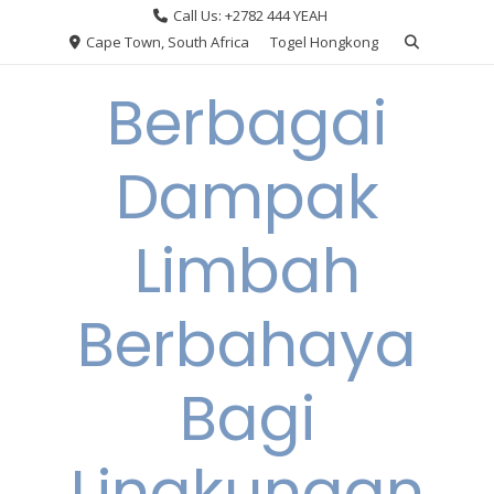
Skip
Call Us: +2782 444 YEAH
to
Cape Town, South Africa
Togel Hongkong
content
Berbagai
Dampak
Limbah
Berbahaya
Bagi
Lingkungan