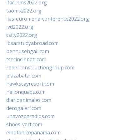
ifac-hms2022.org
taoms2022.org
iias-euromena-conference2022.org
ivd2022.org
csity2022.org
ibsarstudyabroad.com
bennusehgall.com
tsecincinnati.com
roderconstructiongroup.com
plazabatai.com
hawkscayresort.com
hellonquads.com
diarioanimales.com
decogaleri.com
unavozparadios.com
shoes-vert.com
elbotanicopanama.com