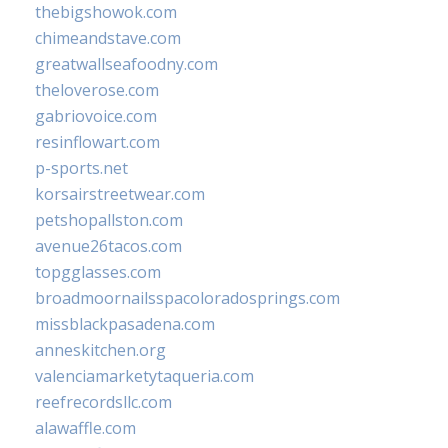
thebigshowok.com
chimeandstave.com
greatwallseafoodny.com
theloverose.com
gabriovoice.com
resinflowart.com
p-sports.net
korsairstreetwear.com
petshopallston.com
avenue26tacos.com
topgglasses.com
broadmoornailsspacoloradosprings.com
missblackpasadena.com
anneskitchen.org
valenciamarketytaqueria.com
reefrecordsllc.com
alawaffle.com