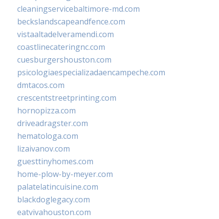
cleaningservicebaltimore-md.com
beckslandscapeandfence.com
vistaaltadelveramendi.com
coastlinecateringnc.com
cuesburgershouston.com
psicologiaespecializadaencampeche.com
dmtacos.com
crescentstreetprinting.com
hornopizza.com
driveadragster.com
hematologa.com
lizaivanov.com
guesttinyhomes.com
home-plow-by-meyer.com
palatelatincuisine.com
blackdoglegacy.com
eatvivahouston.com