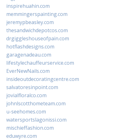
inspirehuahin.com
memmingerspainting.com
jeremypbeasley.com
thesandwichdepotcos.com
drgiggleshouseofpain.com
hotflashdesigns.com
garagenadeau.com
lifestylechauffeurservice.com
EverNewNails.com
insideoutdecoratingcentre.com
salvatoresinpoint.com
jovialfloralco.com
johnlscotthometeam.com
u-seehomes.com
watersportslagonissi.com
mischieffashion.com
eduwyre.com