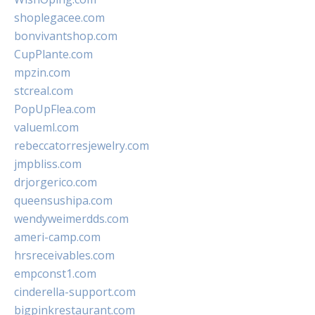
shoplegacee.com
bonvivantshop.com
CupPlante.com
mpzin.com
stcreal.com
PopUpFlea.com
valueml.com
rebeccatorresjewelry.com
jmpbliss.com
drjorgerico.com
queensushipa.com
wendyweimerdds.com
ameri-camp.com
hrsreceivables.com
empconst1.com
cinderella-support.com
bigpinkrestaurant.com