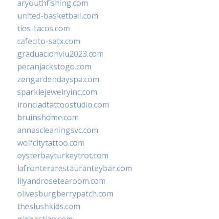
aryouthfishing.com
united-basketball.com
tios-tacos.com
cafecito-satx.com
graduacionviu2023.com
pecanjackstogo.com
zengardendayspa.com
sparklejewelryinc.com
ironcladtattoostudio.com
bruinshome.com
annascleaningsvc.com
wolfcitytattoo.com
oysterbayturkeytrot.com
lafronterarestauranteybar.com
lilyandrosetearoom.com
olivesburgberrypatch.com
theslushkids.com
giobastian.com