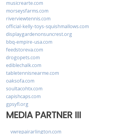
musicrearte.com
morseysfarms.com
riverviewtennis.com
official-kelly-toys-squishmallows.com
displaygardenonsuncrest.org
bbq-empire-usa.com
feedstoreva.com
drogopets.com
ediblechalk.com
tabletennisnearme.com
oaksofa.com
soultacohtx.com
capishcaps.com
gpsyfl.org
MEDIA PARTNER III
vwrepairarlington.com