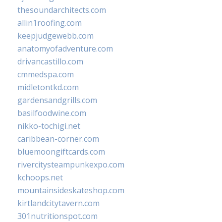
thesoundarchitects.com
allin1roofing.com
keepjudgewebb.com
anatomyofadventure.com
drivancastillo.com
cmmedspa.com
midletontkd.com
gardensandgrills.com
basilfoodwine.com
nikko-tochigi.net
caribbean-corner.com
bluemoongiftcards.com
rivercitysteampunkexpo.com
kchoops.net
mountainsideskateshop.com
kirtlandcitytavern.com
301nutritionspot.com