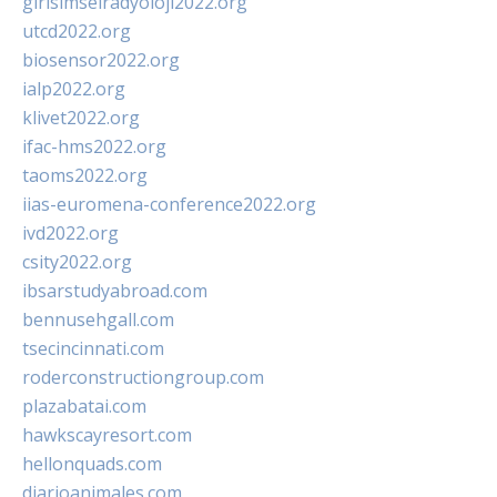
girisimselradyoloji2022.org
utcd2022.org
biosensor2022.org
ialp2022.org
klivet2022.org
ifac-hms2022.org
taoms2022.org
iias-euromena-conference2022.org
ivd2022.org
csity2022.org
ibsarstudyabroad.com
bennusehgall.com
tsecincinnati.com
roderconstructiongroup.com
plazabatai.com
hawkscayresort.com
hellonquads.com
diarioanimales.com