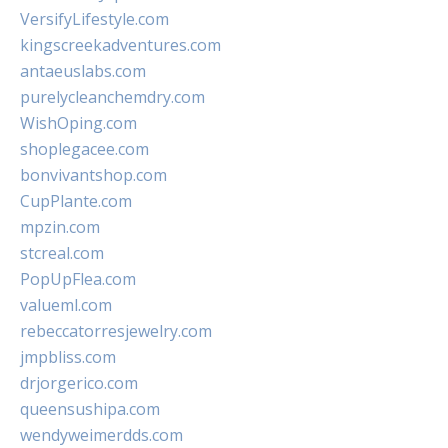
VersifyLifestyle.com
kingscreekadventures.com
antaeuslabs.com
purelycleanchemdry.com
WishOping.com
shoplegacee.com
bonvivantshop.com
CupPlante.com
mpzin.com
stcreal.com
PopUpFlea.com
valueml.com
rebeccatorresjewelry.com
jmpbliss.com
drjorgerico.com
queensushipa.com
wendyweimerdds.com