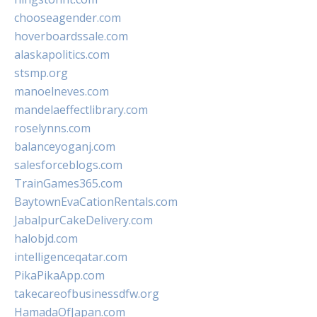
chooseagender.com
hoverboardssale.com
alaskapolitics.com
stsmp.org
manoelneves.com
mandelaeffectlibrary.com
roselynns.com
balanceyoganj.com
salesforceblogs.com
TrainGames365.com
BaytownEvaCationRentals.com
JabalpurCakeDelivery.com
halobjd.com
intelligenceqatar.com
PikaPikaApp.com
takecareofbusinessdfw.org
HamadaOfJapan.com