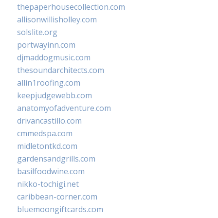
thepaperhousecollection.com
allisonwillisholley.com
solslite.org
portwayinn.com
djmaddogmusic.com
thesoundarchitects.com
allin1roofing.com
keepjudgewebb.com
anatomyofadventure.com
drivancastillo.com
cmmedspa.com
midletontkd.com
gardensandgrills.com
basilfoodwine.com
nikko-tochigi.net
caribbean-corner.com
bluemoongiftcards.com