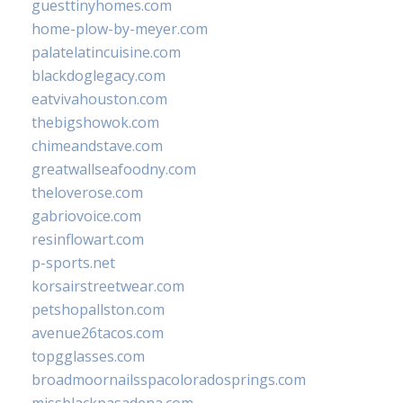
guesttinyhomes.com
home-plow-by-meyer.com
palatelatincuisine.com
blackdoglegacy.com
eatvivahouston.com
thebigshowok.com
chimeandstave.com
greatwallseafoodny.com
theloverose.com
gabriovoice.com
resinflowart.com
p-sports.net
korsairstreetwear.com
petshopallston.com
avenue26tacos.com
topgglasses.com
broadmoornailsspacoloradosprings.com
missblackpasadena.com