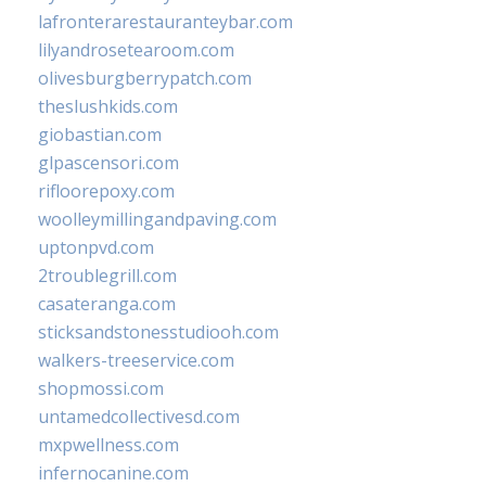
lafronterarestauranteybar.com
lilyandrosetearoom.com
olivesburgberrypatch.com
theslushkids.com
giobastian.com
glpascensori.com
rifloorepoxy.com
woolleymillingandpaving.com
uptonpvd.com
2troublegrill.com
casateranga.com
sticksandstonesstudiooh.com
walkers-treeservice.com
shopmossi.com
untamedcollectivesd.com
mxpwellness.com
infernocanine.com