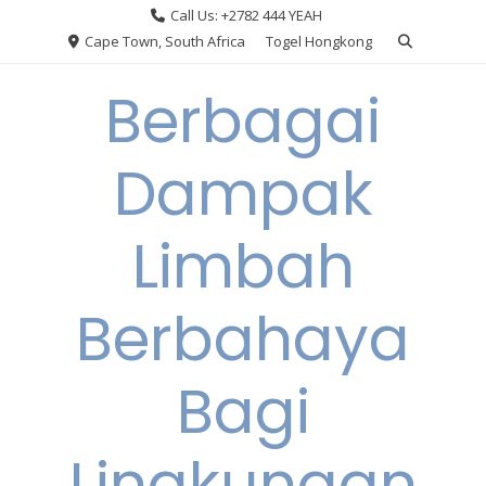
Skip
Call Us: +2782 444 YEAH
to
Cape Town, South Africa
Togel Hongkong
content
Berbagai
Dampak
Limbah
Berbahaya
Bagi
Lingkungan