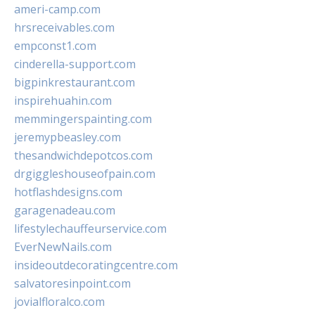
ameri-camp.com
hrsreceivables.com
empconst1.com
cinderella-support.com
bigpinkrestaurant.com
inspirehuahin.com
memmingerspainting.com
jeremypbeasley.com
thesandwichdepotcos.com
drgiggleshouseofpain.com
hotflashdesigns.com
garagenadeau.com
lifestylechauffeurservice.com
EverNewNails.com
insideoutdecoratingcentre.com
salvatoresinpoint.com
jovialfloralco.com