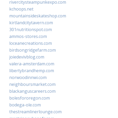
rivercitysteampunkexpo.com
kchoops.net
mountainsideskateshop.com
kirtlandcitytavern.com
301nutritionspot.com
ammos-stores.com
loceanecreations.com
birdsongridgefarm.com
joiedevivblog.com
valera-amsterdam.com
libertybrandhemp.com
norwoodinnwi.com
neighboursmarket.com
blackanguscareers.com
bolesfororegon.com
bodega-ole.com
thestreamlinerlounge.com