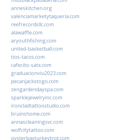
anneskitchen.org
valenciamarketytaqueria.com
reefrecordsllc.com
alawaffle.com
aryouthfishing.com
united-basketball.com
tios-tacos.com
cafecito-satx.com
graduacionviu2023.com
pecanjackstogo.com
zengardendayspa.com
sparklejewelryinc.com
ironcladtattoostudio.com
bruinshome.com
annascleaningsvc.com
wolfcitytattoo.com
oysterbayturkeytrot.com