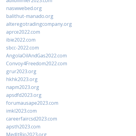
adlibilimler2023.com
naswwebed.org
balithut-manado.org
alteregotradingcompany.org
aprce2022.com
ibie2022.com
sbcc-2022.com
AngolaOilAndGas2022.com
Convoy4Freedom2022.com
grur2023.org
hkhk2023.org
napm2023.org
apsdfd2023.org
forumausape2023.com
imkl2023.com
careerfaircsd2023.com
apsth2023.com
MedItRio2023.org