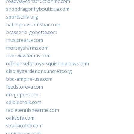
roadwayconstructioninc.com
shopdragonflyboutique.com
sportszilla.org
batchprovisionsbar.com
brasserie-gobette.com
musicrearte.com
morseysfarms.com
riverviewtennis.com
official-kelly-toys-squishmallows.com
displaygardenonsuncrest.org
bbq-empire-usa.com
feedstoreva.com
drogopets.com
ediblechalk.com
tabletennisnearme.com
oaksofa.com
soultacohtx.com
capishcaps.com