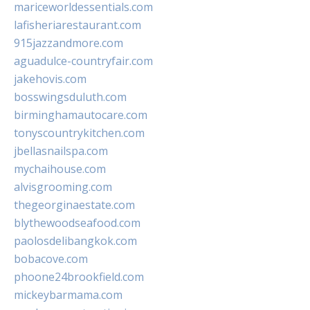
mariceworldessentials.com
lafisheriarestaurant.com
915jazzandmore.com
aguadulce-countryfair.com
jakehovis.com
bosswingsduluth.com
birminghamautocare.com
tonyscountrykitchen.com
jbellasnailspa.com
mychaihouse.com
alvisgrooming.com
thegeorginaestate.com
blythewoodseafood.com
paolosdelibangkok.com
bobacove.com
phoone24brookfield.com
mickeybarmama.com