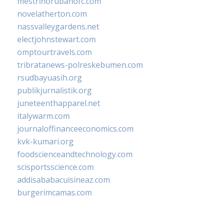
mestrinorubanofc.com
novelatherton.com
nassvalleygardens.net
electjohnstewart.com
omptourtravels.com
tribratanews-polreskebumen.com
rsudbayuasih.org
publikjurnalistik.org
juneteenthapparel.net
italywarm.com
journaloffinanceeconomics.com
kvk-kumari.org
foodscienceandtechnology.com
scisportsscience.com
addisababacuisineaz.com
burgerimcamas.com