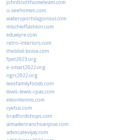
johnlscotthometeam.com
u-seehomes.com
watersportslagonissi.com
mischieffashion.com
eduwyre.com
retro-interiors.com
theblvd-boise.com
fpet2023.org
e-smart2022.org
ngrc2022.org
leesfamilyfoods.com
lewis-lewis-cpas.com
eleontennis.com
cyetus.com
bradfordshops.com
almadenranchsanjose.com
advocatevijay.com