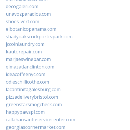
decogaleri.com
unavozparadios.com
shoes-vert.com
elbotanicopanama.com
shadyoaksrockportrvpark.com
jccoinlaundry.com
kautorepair.com
marjaeswinebar.com
elmazatlanclinton.com
ideacoffeenyc.com
odieschillicothe.com
lacantinitagalesburg.com
pizzadeliverybristol.com
greenstarsmogcheck.com
happypawspl.com
callahansautoservicecenter.com
georgiascornermarket.com