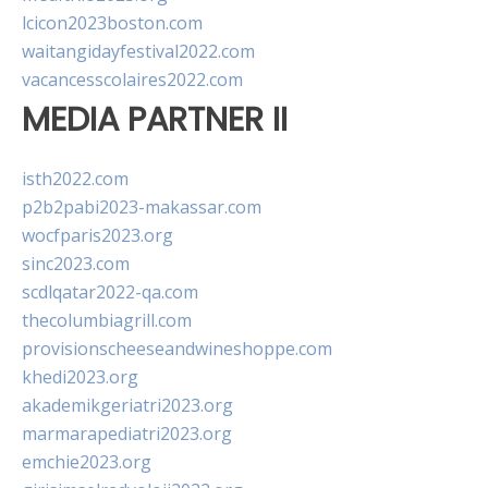
lcicon2023boston.com
waitangidayfestival2022.com
vacancesscolaires2022.com
MEDIA PARTNER II
isth2022.com
p2b2pabi2023-makassar.com
wocfparis2023.org
sinc2023.com
scdlqatar2022-qa.com
thecolumbiagrill.com
provisionscheeseandwineshoppe.com
khedi2023.org
akademikgeriatri2023.org
marmarapediatri2023.org
emchie2023.org