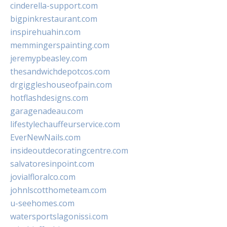
cinderella-support.com
bigpinkrestaurant.com
inspirehuahin.com
memmingerspainting.com
jeremypbeasley.com
thesandwichdepotcos.com
drgiggleshouseofpain.com
hotflashdesigns.com
garagenadeau.com
lifestylechauffeurservice.com
EverNewNails.com
insideoutdecoratingcentre.com
salvatoresinpoint.com
jovialfloralco.com
johnlscotthometeam.com
u-seehomes.com
watersportslagonissi.com