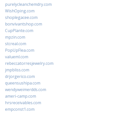
purelycleanchemdry.com
WishOping.com
shoplegacee.com
bonvivantshop.com
CupPlante.com
mpzin.com
stcreal.com
PopUpFlea.com
valueml.com
rebeccatorresjewelry.com
jmpbliss.com
drjorgerico.com
queensushipa.com
wendyweimerdds.com
ameri-camp.com
hrsreceivables.com
empconst1.com