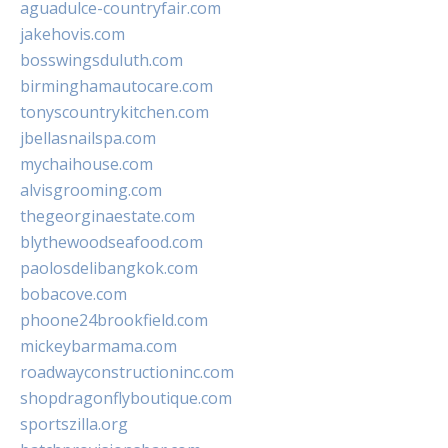
aguadulce-countryfair.com
jakehovis.com
bosswingsduluth.com
birminghamautocare.com
tonyscountrykitchen.com
jbellasnailspa.com
mychaihouse.com
alvisgrooming.com
thegeorginaestate.com
blythewoodseafood.com
paolosdelibangkok.com
bobacove.com
phoone24brookfield.com
mickeybarmama.com
roadwayconstructioninc.com
shopdragonflyboutique.com
sportszilla.org