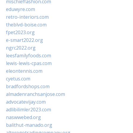
mischieffashion.com
eduwyre.com
retro-interiors.com
theblvd-boise.com
fpet2023.org
e-smart2022.org
ngrc2022.org
leesfamilyfoods.com
lewis-lewis-cpas.com
eleontennis.com
cyetus.com
bradfordshops.com
almadenranchsanjose.com
advocatevijay.com
adlibilimler2023.com
naswwebed.org
balithut-manado.org
alteregotradingcompany.org