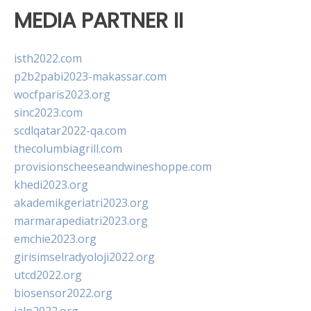
MEDIA PARTNER II
isth2022.com
p2b2pabi2023-makassar.com
wocfparis2023.org
sinc2023.com
scdlqatar2022-qa.com
thecolumbiagrill.com
provisionscheeseandwineshoppe.com
khedi2023.org
akademikgeriatri2023.org
marmarapediatri2023.org
emchie2023.org
girisimselradyoloji2022.org
utcd2022.org
biosensor2022.org