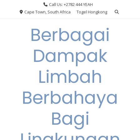
Skip
Call Us: +2782 444 YEAH
to
Cape Town, South Africa
Togel Hongkong
content
Berbagai
Dampak
Limbah
Berbahaya
Bagi
Lingkungan