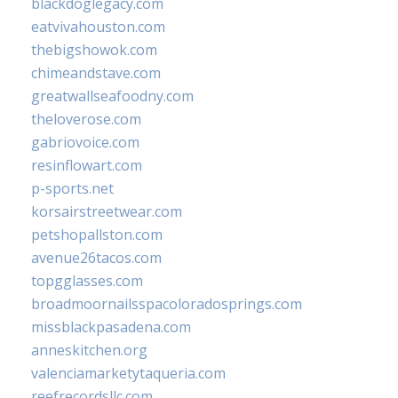
blackdoglegacy.com
eatvivahouston.com
thebigshowok.com
chimeandstave.com
greatwallseafoodny.com
theloverose.com
gabriovoice.com
resinflowart.com
p-sports.net
korsairstreetwear.com
petshopallston.com
avenue26tacos.com
topgglasses.com
broadmoornailsspacoloradosprings.com
missblackpasadena.com
anneskitchen.org
valenciamarketytaqueria.com
reefrecordsllc.com