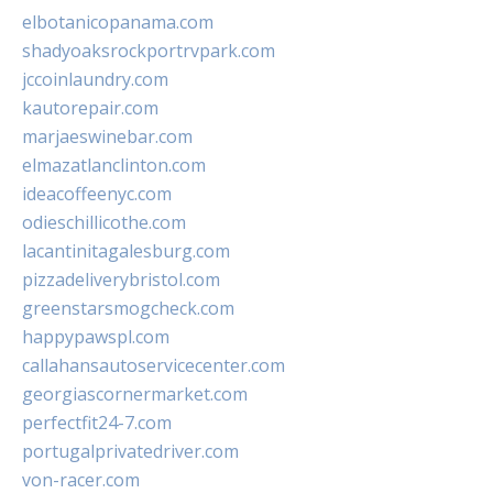
elbotanicopanama.com
shadyoaksrockportrvpark.com
jccoinlaundry.com
kautorepair.com
marjaeswinebar.com
elmazatlanclinton.com
ideacoffeenyc.com
odieschillicothe.com
lacantinitagalesburg.com
pizzadeliverybristol.com
greenstarsmogcheck.com
happypawspl.com
callahansautoservicecenter.com
georgiascornermarket.com
perfectfit24-7.com
portugalprivatedriver.com
von-racer.com