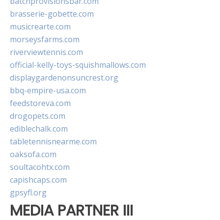
batchprovisionsbar.com
brasserie-gobette.com
musicrearte.com
morseysfarms.com
riverviewtennis.com
official-kelly-toys-squishmallows.com
displaygardenonsuncrest.org
bbq-empire-usa.com
feedstoreva.com
drogopets.com
ediblechalk.com
tabletennisnearme.com
oaksofa.com
soultacohtx.com
capishcaps.com
gpsyfl.org
MEDIA PARTNER III