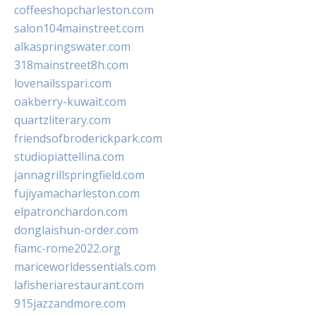
coffeeshopcharleston.com
salon104mainstreet.com
alkaspringswater.com
318mainstreet8h.com
lovenailsspari.com
oakberry-kuwait.com
quartzliterary.com
friendsofbroderickpark.com
studiopiattellina.com
jannagrillspringfield.com
fujiyamacharleston.com
elpatronchardon.com
donglaishun-order.com
fiamc-rome2022.org
mariceworldessentials.com
lafisheriarestaurant.com
915jazzandmore.com