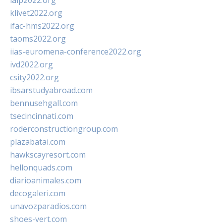
ialp2022.org
klivet2022.org
ifac-hms2022.org
taoms2022.org
iias-euromena-conference2022.org
ivd2022.org
csity2022.org
ibsarstudyabroad.com
bennusehgall.com
tsecincinnati.com
roderconstructiongroup.com
plazabatai.com
hawkscayresort.com
hellonquads.com
diarioanimales.com
decogaleri.com
unavozparadios.com
shoes-vert.com