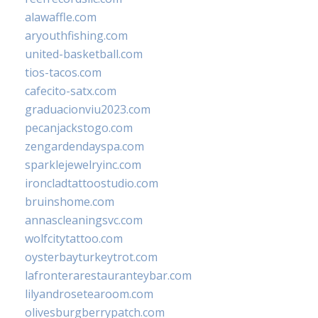
alawaffle.com
aryouthfishing.com
united-basketball.com
tios-tacos.com
cafecito-satx.com
graduacionviu2023.com
pecanjackstogo.com
zengardendayspa.com
sparklejewelryinc.com
ironcladtattoostudio.com
bruinshome.com
annascleaningsvc.com
wolfcitytattoo.com
oysterbayturkeytrot.com
lafronterarestauranteybar.com
lilyandrosetearoom.com
olivesburgberrypatch.com