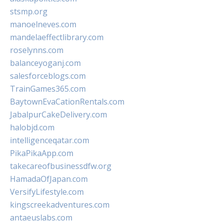
stsmp.org
manoelneves.com
mandelaeffectlibrary.com
roselynns.com
balanceyoganj.com
salesforceblogs.com
TrainGames365.com
BaytownEvaCationRentals.com
JabalpurCakeDelivery.com
halobjd.com
intelligenceqatar.com
PikaPikaApp.com
takecareofbusinessdfw.org
HamadaOfJapan.com
VersifyLifestyle.com
kingscreekadventures.com
antaeuslabs.com