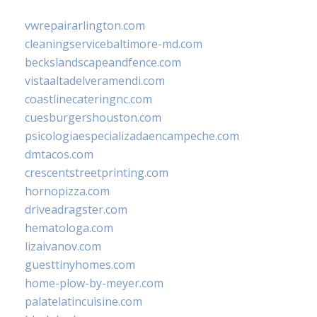
vwrepairarlington.com
cleaningservicebaltimore-md.com
beckslandscapeandfence.com
vistaaltadelveramendi.com
coastlinecateringnc.com
cuesburgershouston.com
psicologiaespecializadaencampeche.com
dmtacos.com
crescentstreetprinting.com
hornopizza.com
driveadragster.com
hematologa.com
lizaivanov.com
guesttinyhomes.com
home-plow-by-meyer.com
palatelatincuisine.com