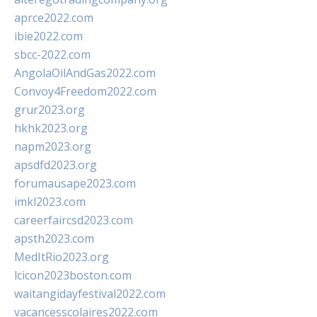
aprce2022.com
ibie2022.com
sbcc-2022.com
AngolaOilAndGas2022.com
Convoy4Freedom2022.com
grur2023.org
hkhk2023.org
napm2023.org
apsdfd2023.org
forumausape2023.com
imkl2023.com
careerfaircsd2023.com
apsth2023.com
MedItRio2023.org
lcicon2023boston.com
waitangidayfestival2022.com
vacancesscolaires2022.com