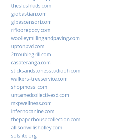
theslushkids.com
giobastian.com
glpascensori.com
rifloorepoxy.com
woolleymillingandpaving.com
uptonpvd.com
2troublegrill.com
casateranga.com
sticksandstonesstudiooh.com
walkers-treeservice.com
shopmossi.com
untamedcollectivesd.com
mxpwellness.com
infernocanine.com
thepaperhousecollection.com
allisonwillisholley.com
solslite.org