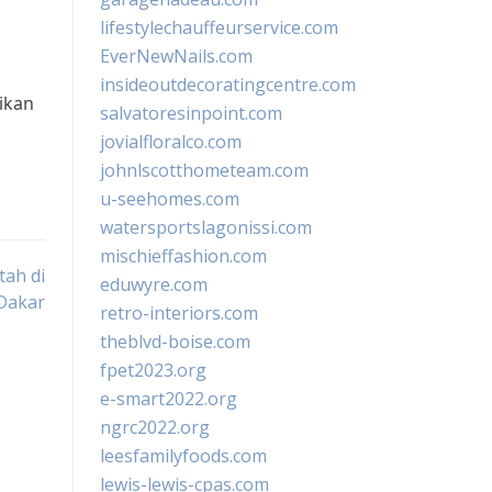
lifestylechauffeurservice.com
EverNewNails.com
insideoutdecoratingcentre.com
ikan
salvatoresinpoint.com
jovialfloralco.com
johnlscotthometeam.com
u-seehomes.com
watersportslagonissi.com
mischieffashion.com
tah di
eduwyre.com
Dakar
retro-interiors.com
theblvd-boise.com
fpet2023.org
e-smart2022.org
ngrc2022.org
leesfamilyfoods.com
lewis-lewis-cpas.com