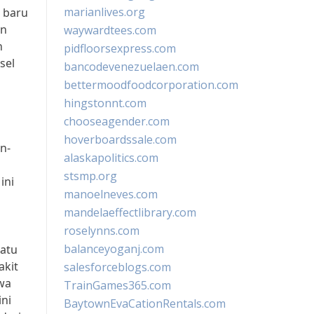
marianlives.org
 baru
an
waywardtees.com
n
pidfloorsexpress.com
sel
bancodevenezuelaen.com
bettermoodfoodcorporation.com
hingstonnt.com
chooseagender.com
hoverboardssale.com
n-
alaskapolitics.com
stsmp.org
ini
manoelneves.com
mandelaeffectlibrary.com
roselynns.com
balanceyoganj.com
Satu
akit
salesforceblogs.com
wa
TrainGames365.com
ni
BaytownEvaCationRentals.com