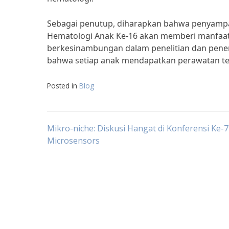
Sebagai penutup, diharapkan bahwa penyampa
Hematologi Anak Ke-16 akan memberi manfaat 
berkesinambungan dalam penelitian dan pener
bahwa setiap anak mendapatkan perawatan ter
Posted in
Blog
Post
Mikro-niche: Diskusi Hangat di Konferensi Ke-7
Microsensors
navigation