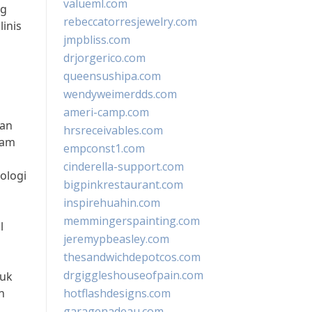
valueml.com
ng
rebeccatorresjewelry.com
inis
jmpbliss.com
drjorgerico.com
queensushipa.com
wendyweimerdds.com
ameri-camp.com
ian
hrsreceivables.com
lam
empconst1.com
cinderella-support.com
ologi
bigpinkrestaurant.com
inspirehuahin.com
memmingerspainting.com
l
jeremypbeasley.com
thesandwichdepotcos.com
drgiggleshouseofpain.com
tuk
n
hotflashdesigns.com
garagenadeau.com