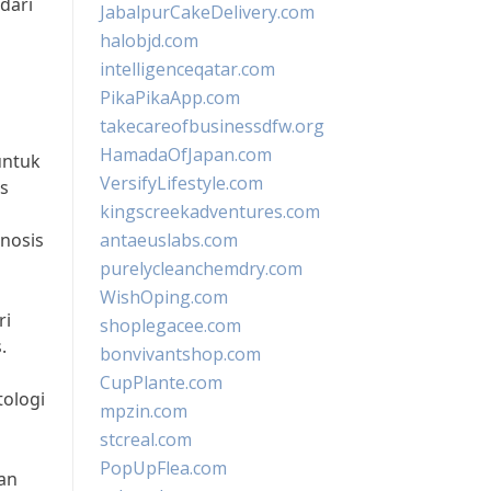
dari
JabalpurCakeDelivery.com
halobjd.com
intelligenceqatar.com
PikaPikaApp.com
takecareofbusinessdfw.org
HamadaOfJapan.com
untuk
VersifyLifestyle.com
is
kingscreekadventures.com
gnosis
antaeuslabs.com
purelycleanchemdry.com
WishOping.com
ri
shoplegacee.com
.
bonvivantshop.com
CupPlante.com
tologi
mpzin.com
stcreal.com
PopUpFlea.com
ran