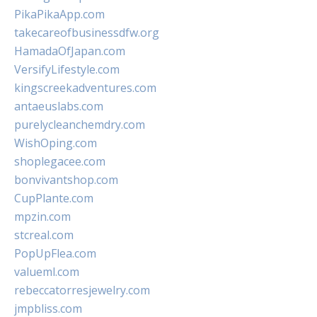
PikaPikaApp.com
takecareofbusinessdfw.org
HamadaOfJapan.com
VersifyLifestyle.com
kingscreekadventures.com
antaeuslabs.com
purelycleanchemdry.com
WishOping.com
shoplegacee.com
bonvivantshop.com
CupPlante.com
mpzin.com
stcreal.com
PopUpFlea.com
valueml.com
rebeccatorresjewelry.com
jmpbliss.com