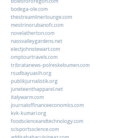
bolesfororegon.com
bodega-ole.com
thestreamlinerlounge.com
mestrinorubanofc.com
novelatherton.com
nassvalleygardens.net
electjohnstewart.com
omptourtravels.com
tribratanews-polreskebumen.com
rsudbayuasih.org
publikjurnalistik.org
juneteenthapparel.net
italywarm.com
journaloffinanceeconomics.com
kvk-kumari.org
foodscienceandtechnology.com
scisportsscience.com
addisababacuisineaz.com