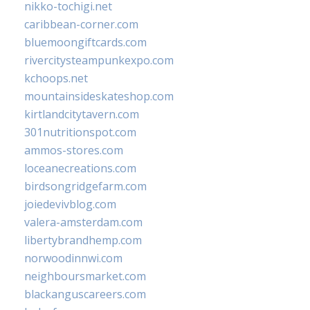
nikko-tochigi.net
caribbean-corner.com
bluemoongiftcards.com
rivercitysteampunkexpo.com
kchoops.net
mountainsideskateshop.com
kirtlandcitytavern.com
301nutritionspot.com
ammos-stores.com
loceanecreations.com
birdsongridgefarm.com
joiedevivblog.com
valera-amsterdam.com
libertybrandhemp.com
norwoodinnwi.com
neighboursmarket.com
blackanguscareers.com