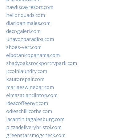
hawkscayresort.com
hellonquads.com
diarioanimales.com
decogaleri.com
unavozparadios.com
shoes-vert.com
elbotanicopanama.com
shadyoaksrockportrvpark.com
jccoinlaundry.com
kautorepair.com
marjaeswinebar.com
elmazatlanclinton.com
ideacoffeenyc.com
odieschillicothe.com
lacantinitagalesburg.com
pizzadeliverybristol.com
greenstarsmogcheck.com