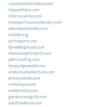
untamedcollectivesd.com
mxpwellness.com
infernocanine.com
thepaperhousecollection.com
allisonwillisholley.com
solslite.org
portwayinn.com
djmaddogmusic.com
thesoundarchitects.com
allin1roofing.com
keepjudgewebb.com
anatomyofadventure.com
drivancastillo.com
cmmedspa.com
midletontkd.com
gardensandgrills.com
basilfoodwine.com