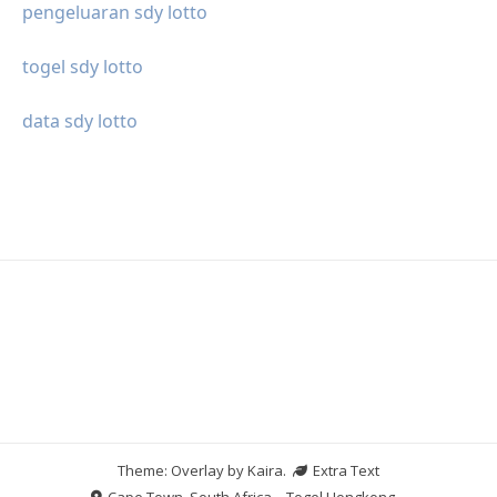
pengeluaran sdy lotto
togel sdy lotto
data sdy lotto
Theme: Overlay by
Kaira
.
Extra Text
Cape Town, South Africa
Togel Hongkong