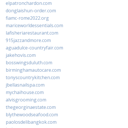
elpatronchardon.com
donglaishun-order.com
fiamc-rome2022.org
mariceworldessentials.com
lafisheriarestaurant.com
915jazzandmore.com
aguadulce-countryfair.com
jakehovis.com
bosswingsduluth.com
birminghamautocare.com
tonyscountrykitchen.com
jbellasnailspa.com
mychaihouse.com
alvisgrooming.com
thegeorginaestate.com
blythewoodseafood.com
paolosdelibangkok.com