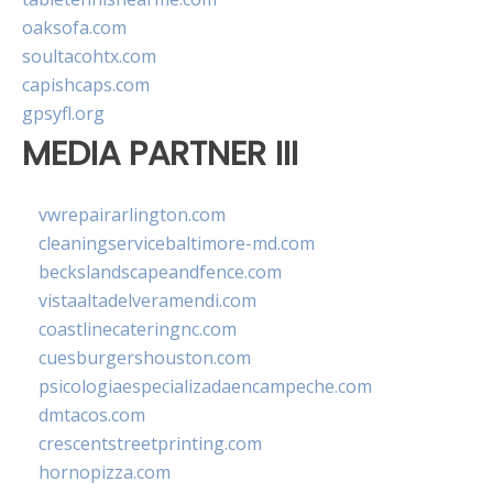
oaksofa.com
soultacohtx.com
capishcaps.com
gpsyfl.org
MEDIA PARTNER III
vwrepairarlington.com
cleaningservicebaltimore-md.com
beckslandscapeandfence.com
vistaaltadelveramendi.com
coastlinecateringnc.com
cuesburgershouston.com
psicologiaespecializadaencampeche.com
dmtacos.com
crescentstreetprinting.com
hornopizza.com