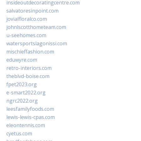
insideoutdecoratingcentre.com
salvatoresinpoint.com
jovialfloralco.com
johnlscotthometeam.com
u-seehomes.com
watersportslagonissi.com
mischieffashion.com
eduwyre.com
retro-interiors.com
theblvd-boise.com
fpet2023.org
e-smart2022.org
ngrc2022.org
leesfamilyfoods.com
lewis-lewis-cpas.com
eleontennis.com
cyetus.com