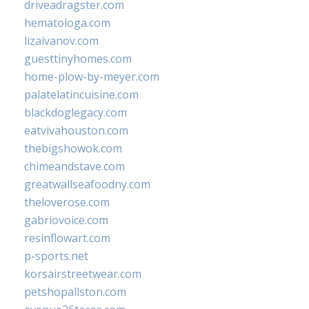
driveadragster.com
hematologa.com
lizaivanov.com
guesttinyhomes.com
home-plow-by-meyer.com
palatelatincuisine.com
blackdoglegacy.com
eatvivahouston.com
thebigshowok.com
chimeandstave.com
greatwallseafoodny.com
theloverose.com
gabriovoice.com
resinflowart.com
p-sports.net
korsairstreetwear.com
petshopallston.com