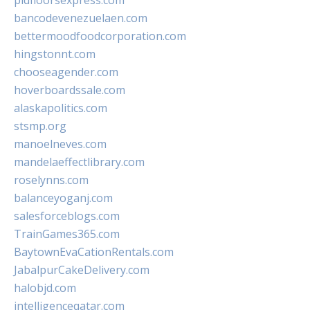
pidfloorsexpress.com
bancodevenezuelaen.com
bettermoodfoodcorporation.com
hingstonnt.com
chooseagender.com
hoverboardssale.com
alaskapolitics.com
stsmp.org
manoelneves.com
mandelaeffectlibrary.com
roselynns.com
balanceyoganj.com
salesforceblogs.com
TrainGames365.com
BaytownEvaCationRentals.com
JabalpurCakeDelivery.com
halobjd.com
intelligenceqatar.com