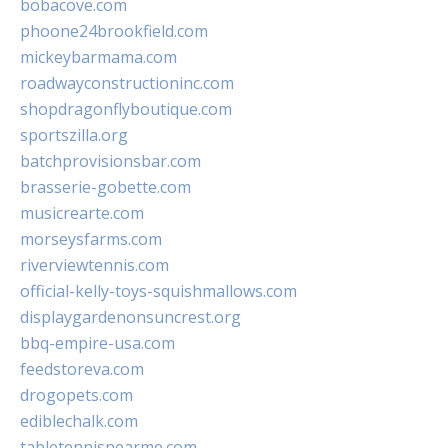
bobacove.com
phoone24brookfield.com
mickeybarmama.com
roadwayconstructioninc.com
shopdragonflyboutique.com
sportszilla.org
batchprovisionsbar.com
brasserie-gobette.com
musicrearte.com
morseysfarms.com
riverviewtennis.com
official-kelly-toys-squishmallows.com
displaygardenonsuncrest.org
bbq-empire-usa.com
feedstoreva.com
drogopets.com
ediblechalk.com
tabletennisnearme.com