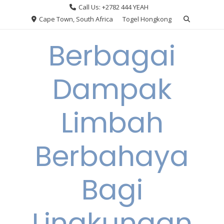
Skip
Call Us: +2782 444 YEAH
to
Cape Town, South Africa
Togel Hongkong
content
Berbagai
Dampak
Limbah
Berbahaya
Bagi
Lingkungan