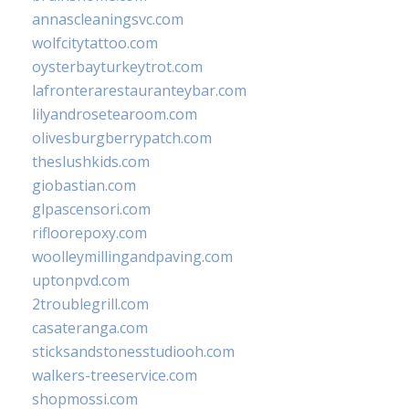
annascleaningsvc.com
wolfcitytattoo.com
oysterbayturkeytrot.com
lafronterarestauranteybar.com
lilyandrosetearoom.com
olivesburgberrypatch.com
theslushkids.com
giobastian.com
glpascensori.com
rifloorepoxy.com
woolleymillingandpaving.com
uptonpvd.com
2troublegrill.com
casateranga.com
sticksandstonesstudiooh.com
walkers-treeservice.com
shopmossi.com