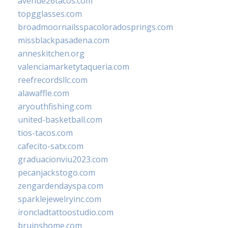
avenue26tacos.com
topgglasses.com
broadmoornailsspacoloradosprings.com
missblackpasadena.com
anneskitchen.org
valenciamarketytaqueria.com
reefrecordsllc.com
alawaffle.com
aryouthfishing.com
united-basketball.com
tios-tacos.com
cafecito-satx.com
graduacionviu2023.com
pecanjackstogo.com
zengardendayspa.com
sparklejewelryinc.com
ironcladtattoostudio.com
bruinshome.com