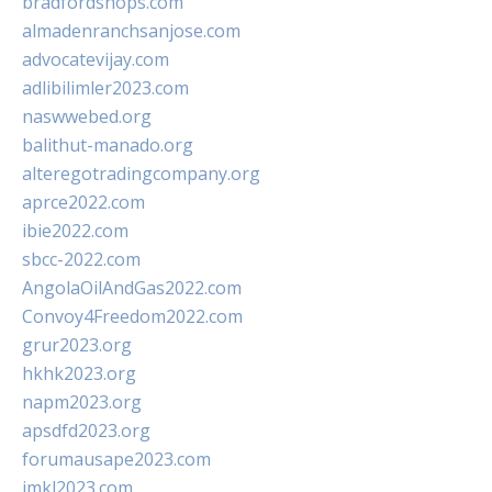
bradfordshops.com
almadenranchsanjose.com
advocatevijay.com
adlibilimler2023.com
naswwebed.org
balithut-manado.org
alteregotradingcompany.org
aprce2022.com
ibie2022.com
sbcc-2022.com
AngolaOilAndGas2022.com
Convoy4Freedom2022.com
grur2023.org
hkhk2023.org
napm2023.org
apsdfd2023.org
forumausape2023.com
imkl2023.com