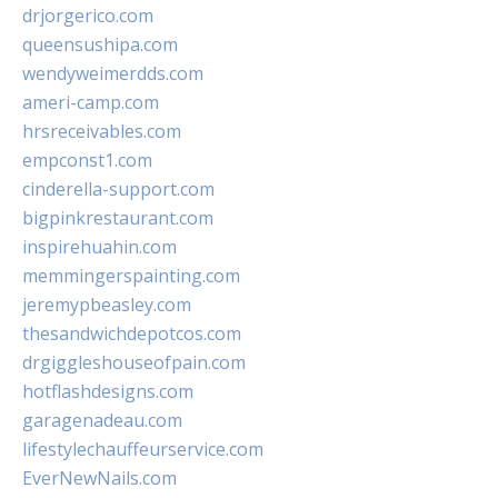
drjorgerico.com
queensushipa.com
wendyweimerdds.com
ameri-camp.com
hrsreceivables.com
empconst1.com
cinderella-support.com
bigpinkrestaurant.com
inspirehuahin.com
memmingerspainting.com
jeremypbeasley.com
thesandwichdepotcos.com
drgiggleshouseofpain.com
hotflashdesigns.com
garagenadeau.com
lifestylechauffeurservice.com
EverNewNails.com