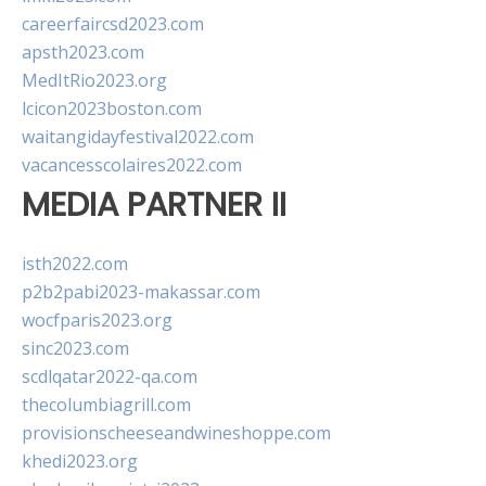
careerfaircsd2023.com
apsth2023.com
MedItRio2023.org
lcicon2023boston.com
waitangidayfestival2022.com
vacancesscolaires2022.com
MEDIA PARTNER II
isth2022.com
p2b2pabi2023-makassar.com
wocfparis2023.org
sinc2023.com
scdlqatar2022-qa.com
thecolumbiagrill.com
provisionscheeseandwineshoppe.com
khedi2023.org