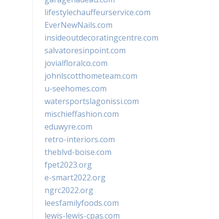
lifestylechauffeurservice.com
EverNewNails.com
insideoutdecoratingcentre.com
salvatoresinpoint.com
jovialfloralco.com
johnlscotthometeam.com
u-seehomes.com
watersportslagonissi.com
mischieffashion.com
eduwyre.com
retro-interiors.com
theblvd-boise.com
fpet2023.org
e-smart2022.org
ngrc2022.org
leesfamilyfoods.com
lewis-lewis-cpas.com