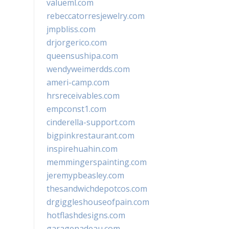
valueml.com
rebeccatorresjewelry.com
jmpbliss.com
drjorgerico.com
queensushipa.com
wendyweimerdds.com
ameri-camp.com
hrsreceivables.com
empconst1.com
cinderella-support.com
bigpinkrestaurant.com
inspirehuahin.com
memmingerspainting.com
jeremypbeasley.com
thesandwichdepotcos.com
drgiggleshouseofpain.com
hotflashdesigns.com
garagenadeau.com