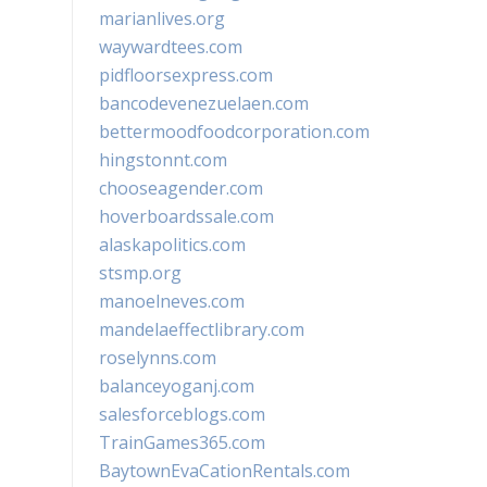
marianlives.org
waywardtees.com
pidfloorsexpress.com
bancodevenezuelaen.com
bettermoodfoodcorporation.com
hingstonnt.com
chooseagender.com
hoverboardssale.com
alaskapolitics.com
stsmp.org
manoelneves.com
mandelaeffectlibrary.com
roselynns.com
balanceyoganj.com
salesforceblogs.com
TrainGames365.com
BaytownEvaCationRentals.com