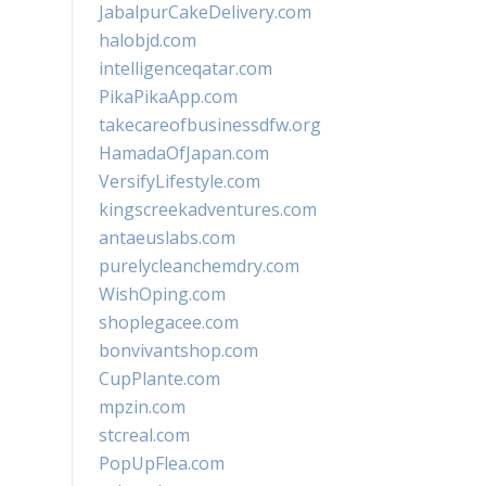
JabalpurCakeDelivery.com
halobjd.com
intelligenceqatar.com
PikaPikaApp.com
takecareofbusinessdfw.org
HamadaOfJapan.com
VersifyLifestyle.com
kingscreekadventures.com
antaeuslabs.com
purelycleanchemdry.com
WishOping.com
shoplegacee.com
bonvivantshop.com
CupPlante.com
mpzin.com
stcreal.com
PopUpFlea.com