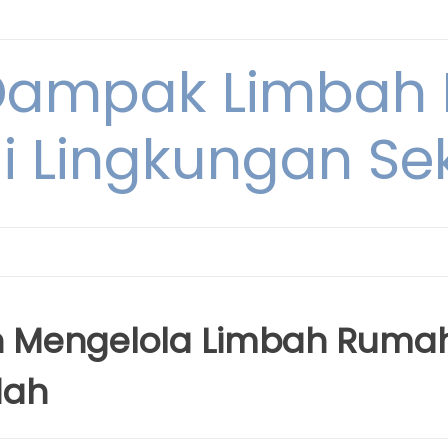
Dampak Limbah
i Lingkungan Sek
n Mengelola Limbah Ruma
dah