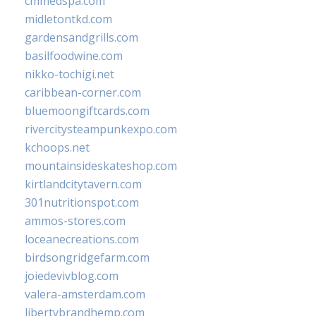
cmmedspa.com
midletontkd.com
gardensandgrills.com
basilfoodwine.com
nikko-tochigi.net
caribbean-corner.com
bluemoongiftcards.com
rivercitysteampunkexpo.com
kchoops.net
mountainsideskateshop.com
kirtlandcitytavern.com
301nutritionspot.com
ammos-stores.com
loceanecreations.com
birdsongridgefarm.com
joiedevivblog.com
valera-amsterdam.com
libertybrandhemp.com