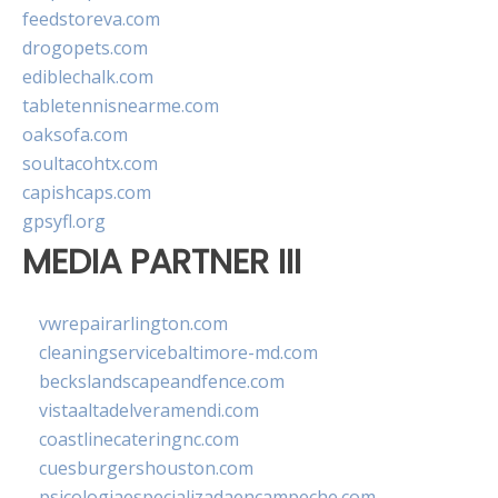
feedstoreva.com
drogopets.com
ediblechalk.com
tabletennisnearme.com
oaksofa.com
soultacohtx.com
capishcaps.com
gpsyfl.org
MEDIA PARTNER III
vwrepairarlington.com
cleaningservicebaltimore-md.com
beckslandscapeandfence.com
vistaaltadelveramendi.com
coastlinecateringnc.com
cuesburgershouston.com
psicologiaespecializadaencampeche.com