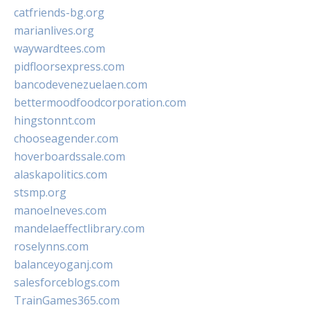
catfriends-bg.org
marianlives.org
waywardtees.com
pidfloorsexpress.com
bancodevenezuelaen.com
bettermoodfoodcorporation.com
hingstonnt.com
chooseagender.com
hoverboardssale.com
alaskapolitics.com
stsmp.org
manoelneves.com
mandelaeffectlibrary.com
roselynns.com
balanceyoganj.com
salesforceblogs.com
TrainGames365.com