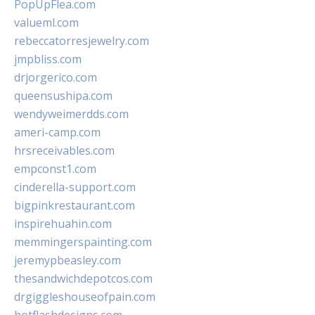
PopUpFlea.com
valueml.com
rebeccatorresjewelry.com
jmpbliss.com
drjorgerico.com
queensushipa.com
wendyweimerdds.com
ameri-camp.com
hrsreceivables.com
empconst1.com
cinderella-support.com
bigpinkrestaurant.com
inspirehuahin.com
memmingerspainting.com
jeremypbeasley.com
thesandwichdepotcos.com
drgiggleshouseofpain.com