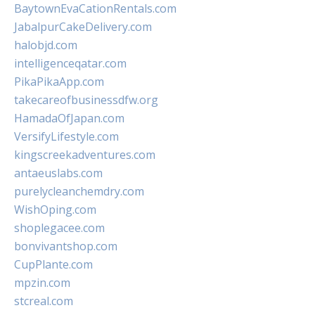
BaytownEvaCationRentals.com
JabalpurCakeDelivery.com
halobjd.com
intelligenceqatar.com
PikaPikaApp.com
takecareofbusinessdfw.org
HamadaOfJapan.com
VersifyLifestyle.com
kingscreekadventures.com
antaeuslabs.com
purelycleanchemdry.com
WishOping.com
shoplegacee.com
bonvivantshop.com
CupPlante.com
mpzin.com
stcreal.com