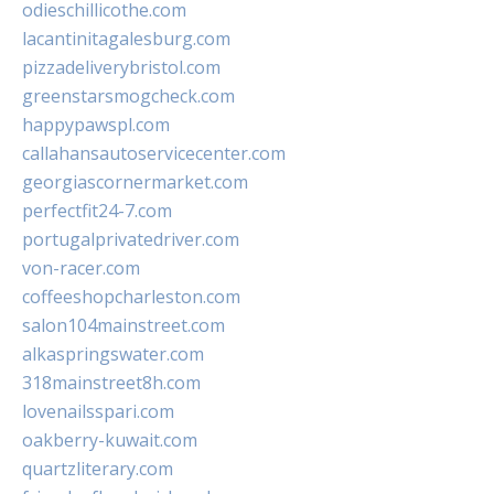
odieschillicothe.com
lacantinitagalesburg.com
pizzadeliverybristol.com
greenstarsmogcheck.com
happypawspl.com
callahansautoservicecenter.com
georgiascornermarket.com
perfectfit24-7.com
portugalprivatedriver.com
von-racer.com
coffeeshopcharleston.com
salon104mainstreet.com
alkaspringswater.com
318mainstreet8h.com
lovenailsspari.com
oakberry-kuwait.com
quartzliterary.com