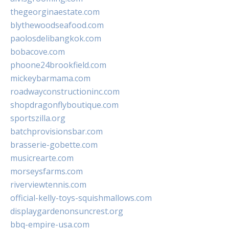
thegeorginaestate.com
blythewoodseafood.com
paolosdelibangkok.com
bobacove.com
phoone24brookfield.com
mickeybarmama.com
roadwayconstructioninc.com
shopdragonflyboutique.com
sportszilla.org
batchprovisionsbar.com
brasserie-gobette.com
musicrearte.com
morseysfarms.com
riverviewtennis.com
official-kelly-toys-squishmallows.com
displaygardenonsuncrest.org
bbq-empire-usa.com