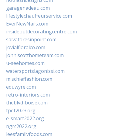
hotflashdesigns.com
garagenadeau.com
lifestylechauffeurservice.com
EverNewNails.com
insideoutdecoratingcentre.com
salvatoresinpoint.com
jovialfloralco.com
johnlscotthometeam.com
u-seehomes.com
watersportslagonissi.com
mischieffashion.com
eduwyre.com
retro-interiors.com
theblvd-boise.com
fpet2023.org
e-smart2022.org
ngrc2022.org
leesfamilyfoods.com