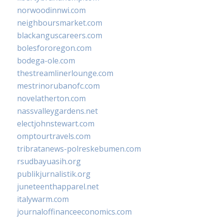
norwoodinnwi.com
neighboursmarket.com
blackanguscareers.com
bolesfororegon.com
bodega-ole.com
thestreamlinerlounge.com
mestrinorubanofc.com
novelatherton.com
nassvalleygardens.net
electjohnstewart.com
omptourtravels.com
tribratanews-polreskebumen.com
rsudbayuasih.org
publikjurnalistik.org
juneteenthapparel.net
italywarm.com
journaloffinanceeconomics.com