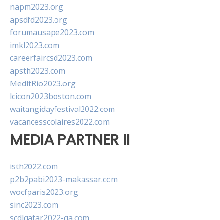
napm2023.org
apsdfd2023.org
forumausape2023.com
imkl2023.com
careerfaircsd2023.com
apsth2023.com
MedItRio2023.org
lcicon2023boston.com
waitangidayfestival2022.com
vacancesscolaires2022.com
MEDIA PARTNER II
isth2022.com
p2b2pabi2023-makassar.com
wocfparis2023.org
sinc2023.com
scdlqatar2022-qa.com