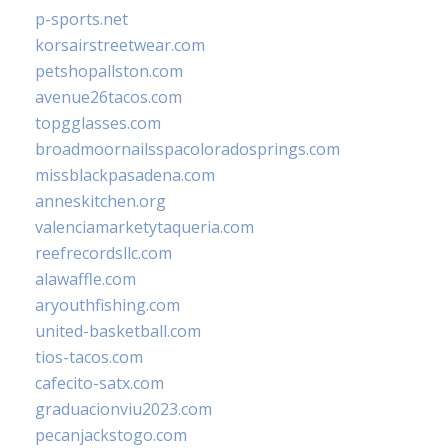
p-sports.net
korsairstreetwear.com
petshopallston.com
avenue26tacos.com
topgglasses.com
broadmoornailsspacoloradosprings.com
missblackpasadena.com
anneskitchen.org
valenciamarketytaqueria.com
reefrecordsllc.com
alawaffle.com
aryouthfishing.com
united-basketball.com
tios-tacos.com
cafecito-satx.com
graduacionviu2023.com
pecanjackstogo.com