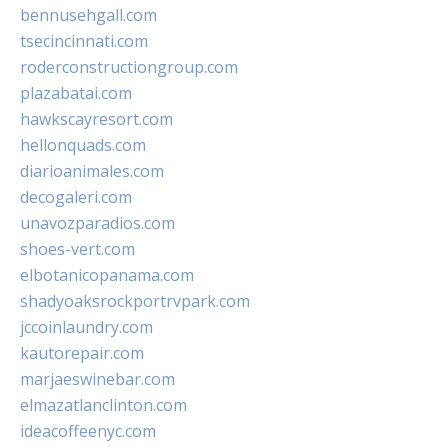
bennusehgall.com
tsecincinnati.com
roderconstructiongroup.com
plazabatai.com
hawkscayresort.com
hellonquads.com
diarioanimales.com
decogaleri.com
unavozparadios.com
shoes-vert.com
elbotanicopanama.com
shadyoaksrockportrvpark.com
jccoinlaundry.com
kautorepair.com
marjaeswinebar.com
elmazatlanclinton.com
ideacoffeenyc.com