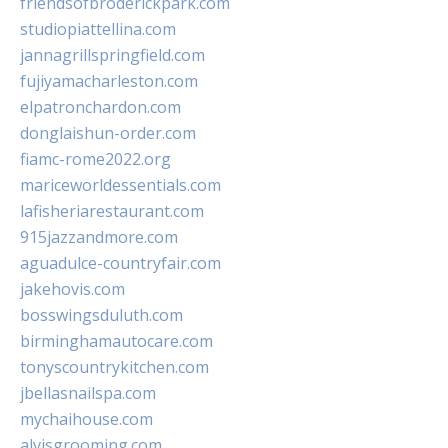
friendsofbroderickpark.com
studiopiattellina.com
jannagrillspringfield.com
fujiyamacharleston.com
elpatronchardon.com
donglaishun-order.com
fiamc-rome2022.org
mariceworldessentials.com
lafisheriarestaurant.com
915jazzandmore.com
aguadulce-countryfair.com
jakehovis.com
bosswingsduluth.com
birminghamautocare.com
tonyscountrykitchen.com
jbellasnailspa.com
mychaihouse.com
alvisgrooming.com