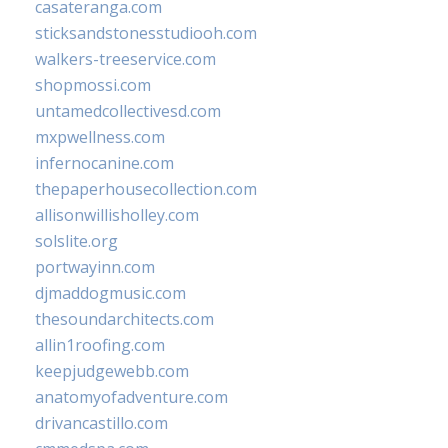
casateranga.com
sticksandstonesstudiooh.com
walkers-treeservice.com
shopmossi.com
untamedcollectivesd.com
mxpwellness.com
infernocanine.com
thepaperhousecollection.com
allisonwillisholley.com
solslite.org
portwayinn.com
djmaddogmusic.com
thesoundarchitects.com
allin1roofing.com
keepjudgewebb.com
anatomyofadventure.com
drivancastillo.com