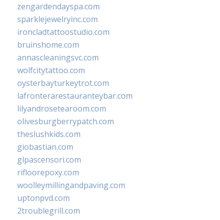
zengardendayspa.com
sparklejewelryinc.com
ironcladtattoostudio.com
bruinshome.com
annascleaningsvc.com
wolfcitytattoo.com
oysterbayturkeytrot.com
lafronterarestauranteybar.com
lilyandrosetearoom.com
olivesburgberrypatch.com
theslushkids.com
giobastian.com
glpascensori.com
rifloorepoxy.com
woolleymillingandpaving.com
uptonpvd.com
2troublegrill.com