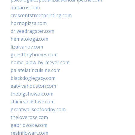
dmtacos.com
crescentstreetprinting.com
hornopizza.com
driveadragster.com
hematologa.com
lizaivanov.com
guesttinyhomes.com
home-plow-by-meyer.com
palatelatincuisine.com
blackdoglegacy.com
eatvivahouston.com
thebigshowok.com
chimeandstave.com
greatwallseafoodny.com
theloverose.com
gabriovoice.com
resinflowart.com