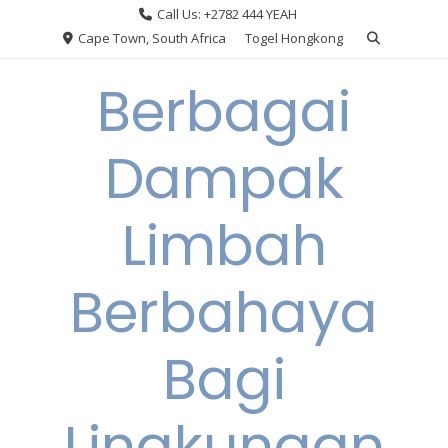
Skip
Call Us: +2782 444 YEAH
to
Cape Town, South Africa
Togel Hongkong
content
Berbagai
Dampak
Limbah
Berbahaya
Bagi
Lingkungan