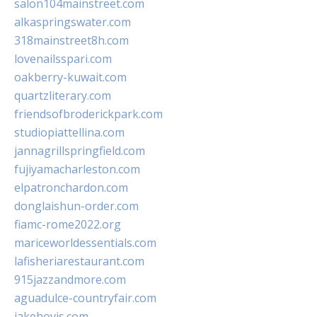
salon104mainstreet.com
alkaspringswater.com
318mainstreet8h.com
lovenailsspari.com
oakberry-kuwait.com
quartzliterary.com
friendsofbroderickpark.com
studiopiattellina.com
jannagrillspringfield.com
fujiyamacharleston.com
elpatronchardon.com
donglaishun-order.com
fiamc-rome2022.org
mariceworldessentials.com
lafisheriarestaurant.com
915jazzandmore.com
aguadulce-countryfair.com
jakehovis.com