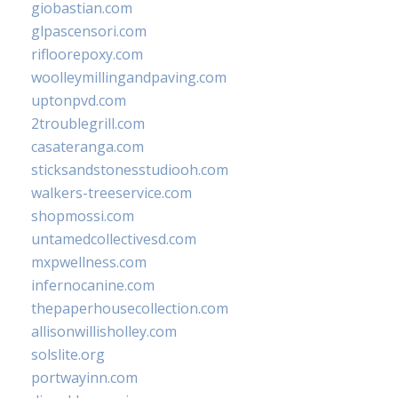
giobastian.com
glpascensori.com
rifloorepoxy.com
woolleymillingandpaving.com
uptonpvd.com
2troublegrill.com
casateranga.com
sticksandstonesstudiooh.com
walkers-treeservice.com
shopmossi.com
untamedcollectivesd.com
mxpwellness.com
infernocanine.com
thepaperhousecollection.com
allisonwillisholley.com
solslite.org
portwayinn.com