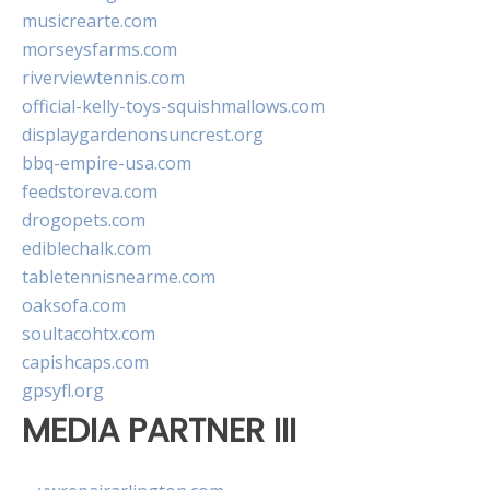
musicrearte.com
morseysfarms.com
riverviewtennis.com
official-kelly-toys-squishmallows.com
displaygardenonsuncrest.org
bbq-empire-usa.com
feedstoreva.com
drogopets.com
ediblechalk.com
tabletennisnearme.com
oaksofa.com
soultacohtx.com
capishcaps.com
gpsyfl.org
MEDIA PARTNER III