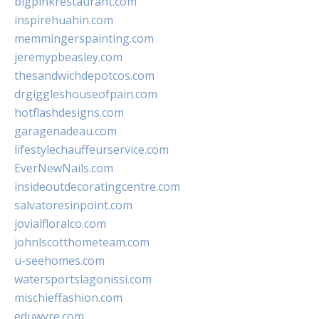
bigpinkrestaurant.com
inspirehuahin.com
memmingerspainting.com
jeremypbeasley.com
thesandwichdepotcos.com
drgiggleshouseofpain.com
hotflashdesigns.com
garagenadeau.com
lifestylechauffeurservice.com
EverNewNails.com
insideoutdecoratingcentre.com
salvatoresinpoint.com
jovialfloralco.com
johnlscotthometeam.com
u-seehomes.com
watersportslagonissi.com
mischieffashion.com
eduwyre.com