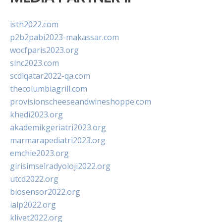
isth2022.com
p2b2pabi2023-makassar.com
wocfparis2023.org
sinc2023.com
scdlqatar2022-qa.com
thecolumbiagrill.com
provisionscheeseandwineshoppe.com
khedi2023.org
akademikgeriatri2023.org
marmarapediatri2023.org
emchie2023.org
girisimselradyoloji2022.org
utcd2022.org
biosensor2022.org
ialp2022.org
klivet2022.org