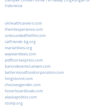
Dampak Limbah Kimia Terhadap Lingkungan di
Indonesia
okhealthcareers.com
theintexperience.com
unboundedthefilm.com
catfriends-bg.org
marianlives.org
waywardtees.com
pidfloorsexpress.com
bancodevenezuelaen.com
bettermoodfoodcorporation.com
hingstonnt.com
chooseagender.com
hoverboardssale.com
alaskapolitics.com
stsmp.org