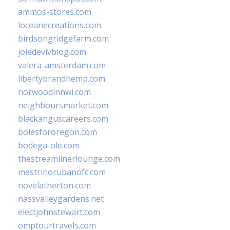
ammos-stores.com
loceanecreations.com
birdsongridgefarm.com
joiedevivblog.com
valera-amsterdam.com
libertybrandhemp.com
norwoodinnwi.com
neighboursmarket.com
blackanguscareers.com
bolesfororegon.com
bodega-ole.com
thestreamlinerlounge.com
mestrinorubanofc.com
novelatherton.com
nassvalleygardens.net
electjohnstewart.com
omptourtravels.com