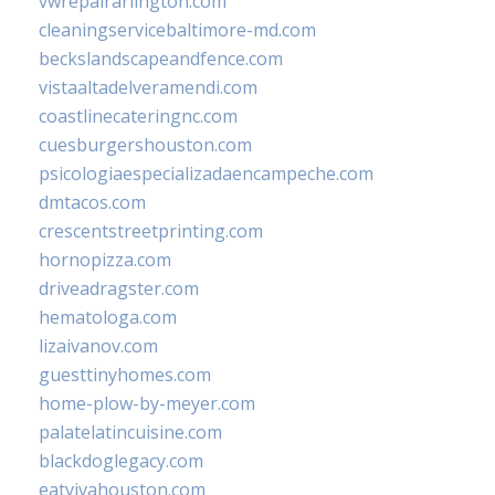
vwrepairarlington.com
cleaningservicebaltimore-md.com
beckslandscapeandfence.com
vistaaltadelveramendi.com
coastlinecateringnc.com
cuesburgershouston.com
psicologiaespecializadaencampeche.com
dmtacos.com
crescentstreetprinting.com
hornopizza.com
driveadragster.com
hematologa.com
lizaivanov.com
guesttinyhomes.com
home-plow-by-meyer.com
palatelatincuisine.com
blackdoglegacy.com
eatvivahouston.com