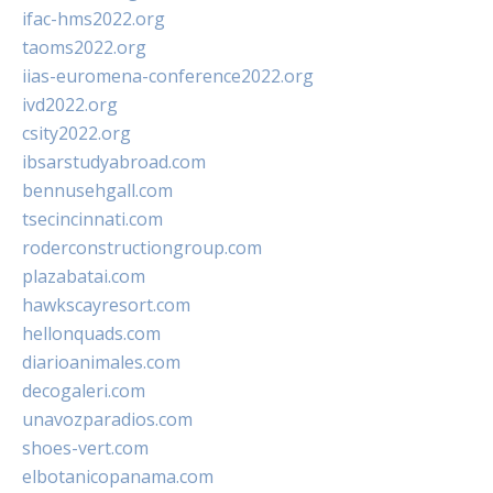
ifac-hms2022.org
taoms2022.org
iias-euromena-conference2022.org
ivd2022.org
csity2022.org
ibsarstudyabroad.com
bennusehgall.com
tsecincinnati.com
roderconstructiongroup.com
plazabatai.com
hawkscayresort.com
hellonquads.com
diarioanimales.com
decogaleri.com
unavozparadios.com
shoes-vert.com
elbotanicopanama.com