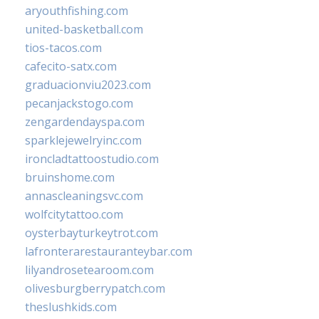
aryouthfishing.com
united-basketball.com
tios-tacos.com
cafecito-satx.com
graduacionviu2023.com
pecanjackstogo.com
zengardendayspa.com
sparklejewelryinc.com
ironcladtattoostudio.com
bruinshome.com
annascleaningsvc.com
wolfcitytattoo.com
oysterbayturkeytrot.com
lafronterarestauranteybar.com
lilyandrosetearoom.com
olivesburgberrypatch.com
theslushkids.com