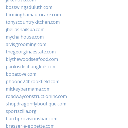
bosswingsduluth.com
birminghamautocare.com
tonyscountrykitchen.com
jbellasnailspa.com
mychaihouse.com
alvisgrooming.com
thegeorginaestate.com
blythewoodseafood.com
paolosdelibangkok.com
bobacove.com
phoone24brookfield.com
mickeybarmama.com
roadwayconstructioninc.com
shopdragonflyboutique.com
sportszilla.org
batchprovisionsbar.com
brasserie-gobette.com