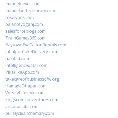
manoelneves.com
mandelaeffectlibrary.com
roselynns.com
balanceyoganj.com
salesforceblogs.com
TrainGames365.com
BaytownEvaCationRentals.com
JabalpurCakeDelivery.com
halobjd.com
intelligenceqatar.com
PikaPikaApp.com
takecareofbusinessdfw.org
HamadaOfJapan.com
VersifyLifestyle.com
kingscreekadventures.com
antaeuslabs.com
purelycleanchemdry.com