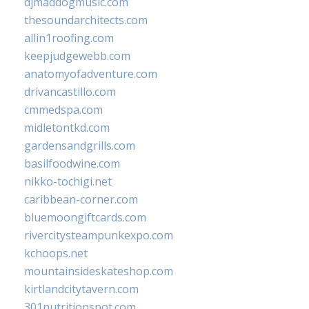
djmaddogmusic.com
thesoundarchitects.com
allin1roofing.com
keepjudgewebb.com
anatomyofadventure.com
drivancastillo.com
cmmedspa.com
midletontkd.com
gardensandgrills.com
basilfoodwine.com
nikko-tochigi.net
caribbean-corner.com
bluemoongiftcards.com
rivercitysteampunkexpo.com
kchoops.net
mountainsideskateshop.com
kirtlandcitytavern.com
301nutritionspot.com