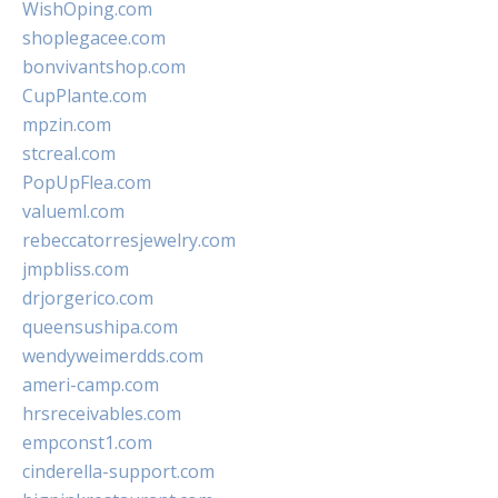
WishOping.com
shoplegacee.com
bonvivantshop.com
CupPlante.com
mpzin.com
stcreal.com
PopUpFlea.com
valueml.com
rebeccatorresjewelry.com
jmpbliss.com
drjorgerico.com
queensushipa.com
wendyweimerdds.com
ameri-camp.com
hrsreceivables.com
empconst1.com
cinderella-support.com