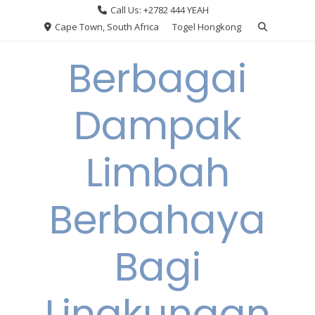
Skip
Call Us: +2782 444 YEAH
to
Cape Town, South Africa
Togel Hongkong
content
Berbagai
Dampak
Limbah
Berbahaya
Bagi
Lingkungan