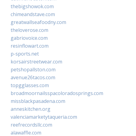
thebigshowok.com
chimeandstave.com
greatwallseafoodny.com
theloverose.com
gabriovoice.com
resinflowart.com
p-sports.net
korsairstreetwear.com
petshopallston.com
avenue26tacos.com
topgglasses.com
broadmoornailsspacoloradosprings.com
missblackpasadena.com
anneskitchen.org
valenciamarketytaqueria.com
reefrecordsllc.com
alawaffle.com