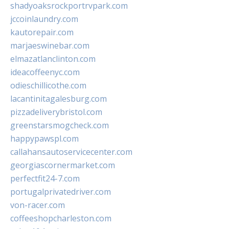
shadyoaksrockportrvpark.com
jccoinlaundry.com
kautorepair.com
marjaeswinebar.com
elmazatlanclinton.com
ideacoffeenyc.com
odieschillicothe.com
lacantinitagalesburg.com
pizzadeliverybristol.com
greenstarsmogcheck.com
happypawspl.com
callahansautoservicecenter.com
georgiascornermarket.com
perfectfit24-7.com
portugalprivatedriver.com
von-racer.com
coffeeshopcharleston.com