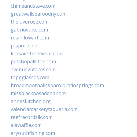
chimeandstave.com
greatwallseafoodny.com
theloverose.com
gabriovoice.com
resinflowart.com
p-sports.net
korsairstreetwear.com
petshopallston.com
avenue26tacos.com
topgglasses.com
broadmoornailsspacoloradosprings.com
missblackpasadena.com
anneskitchen.org
valenciamarketytaqueria.com
reefrecordsllc.com
alawaffle.com
aryouthfishing.com