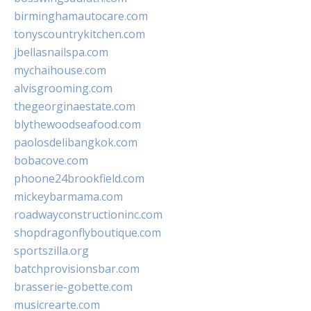
birminghamautocare.com
tonyscountrykitchen.com
jbellasnailspa.com
mychaihouse.com
alvisgrooming.com
thegeorginaestate.com
blythewoodseafood.com
paolosdelibangkok.com
bobacove.com
phoone24brookfield.com
mickeybarmama.com
roadwayconstructioninc.com
shopdragonflyboutique.com
sportszilla.org
batchprovisionsbar.com
brasserie-gobette.com
musicrearte.com