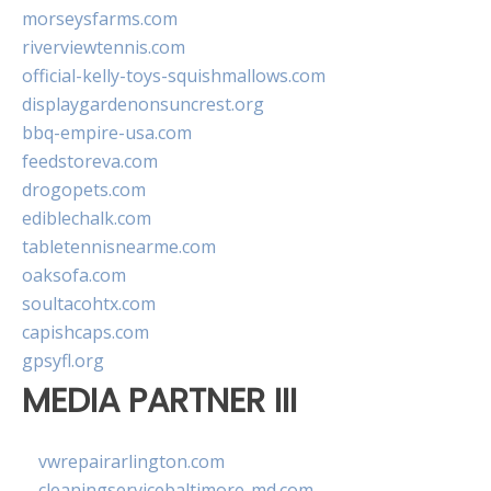
morseysfarms.com
riverviewtennis.com
official-kelly-toys-squishmallows.com
displaygardenonsuncrest.org
bbq-empire-usa.com
feedstoreva.com
drogopets.com
ediblechalk.com
tabletennisnearme.com
oaksofa.com
soultacohtx.com
capishcaps.com
gpsyfl.org
MEDIA PARTNER III
vwrepairarlington.com
cleaningservicebaltimore-md.com