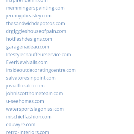
inspirehuahin.com
memmingerspainting.com
jeremypbeasley.com
thesandwichdepotcos.com
drgiggleshouseofpain.com
hotflashdesigns.com
garagenadeau.com
lifestylechauffeurservice.com
EverNewNails.com
insideoutdecoratingcentre.com
salvatoresinpoint.com
jovialfloralco.com
johnlscotthometeam.com
u-seehomes.com
watersportslagonissi.com
mischieffashion.com
eduwyre.com
retro-interiors.com