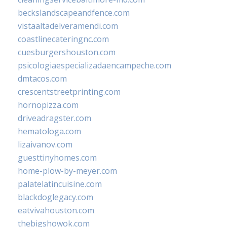
beckslandscapeandfence.com
vistaaltadelveramendi.com
coastlinecateringnc.com
cuesburgershouston.com
psicologiaespecializadaencampeche.com
dmtacos.com
crescentstreetprinting.com
hornopizza.com
driveadragster.com
hematologa.com
lizaivanov.com
guesttinyhomes.com
home-plow-by-meyer.com
palatelatincuisine.com
blackdoglegacy.com
eatvivahouston.com
thebigshowok.com