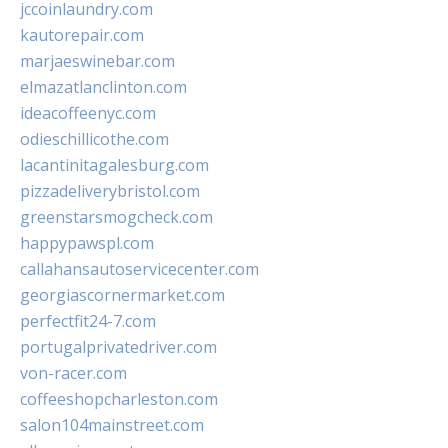
jccoinlaundry.com
kautorepair.com
marjaeswinebar.com
elmazatlanclinton.com
ideacoffeenyc.com
odieschillicothe.com
lacantinitagalesburg.com
pizzadeliverybristol.com
greenstarsmogcheck.com
happypawspl.com
callahansautoservicecenter.com
georgiascornermarket.com
perfectfit24-7.com
portugalprivatedriver.com
von-racer.com
coffeeshopcharleston.com
salon104mainstreet.com