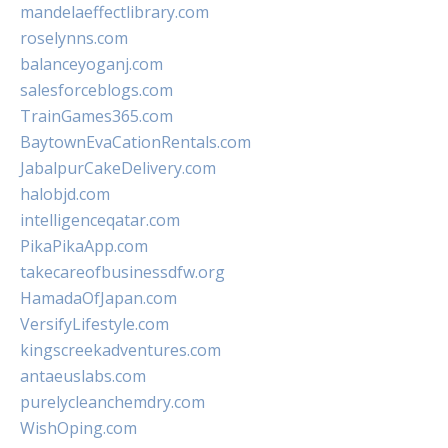
mandelaeffectlibrary.com
roselynns.com
balanceyoganj.com
salesforceblogs.com
TrainGames365.com
BaytownEvaCationRentals.com
JabalpurCakeDelivery.com
halobjd.com
intelligenceqatar.com
PikaPikaApp.com
takecareofbusinessdfw.org
HamadaOfJapan.com
VersifyLifestyle.com
kingscreekadventures.com
antaeuslabs.com
purelycleanchemdry.com
WishOping.com