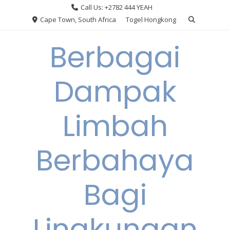
Skip
Call Us: +2782 444 YEAH
to
Cape Town, South Africa
Togel Hongkong
content
Berbagai
Dampak
Limbah
Berbahaya
Bagi
Lingkungan