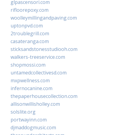
glpascensori.com
rifloorepoxy.com
woolleymillingandpaving.com
uptonpvd.com
2troublegrill.com
casateranga.com
sticksandstonesstudiooh.com
walkers-treeservice.com
shopmossi.com
untamedcollectivesd.com
mxpwellness.com
infernocanine.com
thepaperhousecollection.com
allisonwillisholley.com
solslite.org
portwayinn.com
djmaddogmusic.com