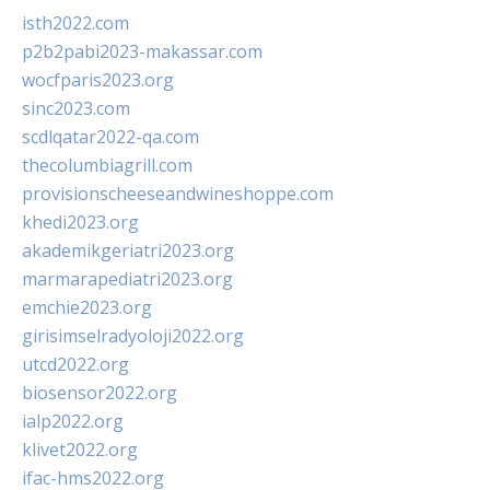
isth2022.com
p2b2pabi2023-makassar.com
wocfparis2023.org
sinc2023.com
scdlqatar2022-qa.com
thecolumbiagrill.com
provisionscheeseandwineshoppe.com
khedi2023.org
akademikgeriatri2023.org
marmarapediatri2023.org
emchie2023.org
girisimselradyoloji2022.org
utcd2022.org
biosensor2022.org
ialp2022.org
klivet2022.org
ifac-hms2022.org