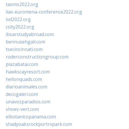
taoms2022.org
iias-euromena-conference2022.org
ivd2022.org
csity2022.org
ibsarstudyabroad.com
bennusehgall.com
tsecincinnati.com
roderconstructiongroup.com
plazabatai.com
hawkscayresort.com
hellonquads.com
diarioanimales.com
decogaleri.com
unavozparadios.com
shoes-vert.com
elbotanicopanama.com
shadyoaksrockportrvpark.com