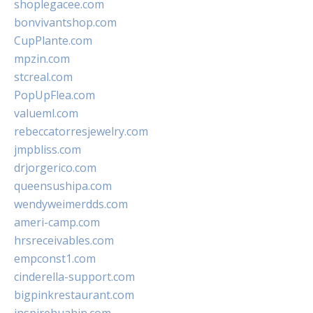
shoplegacee.com
bonvivantshop.com
CupPlante.com
mpzin.com
stcreal.com
PopUpFlea.com
valueml.com
rebeccatorresjewelry.com
jmpbliss.com
drjorgerico.com
queensushipa.com
wendyweimerdds.com
ameri-camp.com
hrsreceivables.com
empconst1.com
cinderella-support.com
bigpinkrestaurant.com