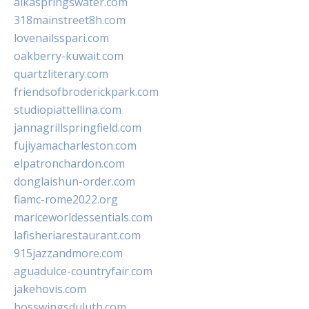
alkaspringswater.com
318mainstreet8h.com
lovenailsspari.com
oakberry-kuwait.com
quartzliterary.com
friendsofbroderickpark.com
studiopiattellina.com
jannagrillspringfield.com
fujiyamacharleston.com
elpatronchardon.com
donglaishun-order.com
fiamc-rome2022.org
mariceworldessentials.com
lafisheriarestaurant.com
915jazzandmore.com
aguadulce-countryfair.com
jakehovis.com
bosswingsduluth.com