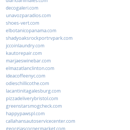
diarioanimales.com
decogaleri.com
unavozparadios.com
shoes-vert.com
elbotanicopanama.com
shadyoaksrockportrvpark.com
jccoinlaundry.com
kautorepair.com
marjaeswinebar.com
elmazatlanclinton.com
ideacoffeenyc.com
odieschillicothe.com
lacantinitagalesburg.com
pizzadeliverybristol.com
greenstarsmogcheck.com
happypawspl.com
callahansautoservicecenter.com
georgiascornermarket.com