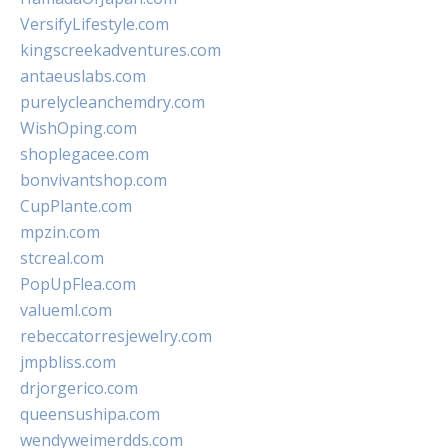
VersifyLifestyle.com
kingscreekadventures.com
antaeuslabs.com
purelycleanchemdry.com
WishOping.com
shoplegacee.com
bonvivantshop.com
CupPlante.com
mpzin.com
stcreal.com
PopUpFlea.com
valueml.com
rebeccatorresjewelry.com
jmpbliss.com
drjorgerico.com
queensushipa.com
wendyweimerdds.com