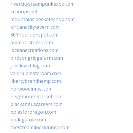
rivercitysteampunkexpo.com
kchoops.net
mountainsideskateshop.com
kirtlandcitytavern.com
301nutritionspot.com
ammos-stores.com
loceanecreations.com
birdsongridgefarm.com
joiedevivblog.com
valera-amsterdam.com
libertybrandhemp.com
norwoodinnwi.com
neighboursmarket.com
blackanguscareers.com
bolesfororegon.com
bodega-ole.com
thestreamlinerlounge.com