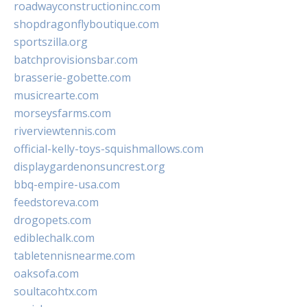
roadwayconstructioninc.com
shopdragonflyboutique.com
sportszilla.org
batchprovisionsbar.com
brasserie-gobette.com
musicrearte.com
morseysfarms.com
riverviewtennis.com
official-kelly-toys-squishmallows.com
displaygardenonsuncrest.org
bbq-empire-usa.com
feedstoreva.com
drogopets.com
ediblechalk.com
tabletennisnearme.com
oaksofa.com
soultacohtx.com