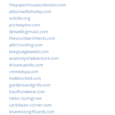
thepaperhousecollection.com
allisonwillisholley.com
solslite.org
portwayinn.com
djmaddogmusic.com
thesoundarchitects.com
allin1roofing.com
keepjudgewebb.com
anatomyofadventure.com
drivancastillo.com
cmmedspa.com
midletontkd.com
gardensandgrills.com
basilfoodwine.com
nikko-tochigi.net
caribbean-corner.com
bluemoongiftcards.com