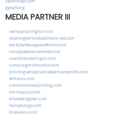
capishcaps.com
gpsyfl.org
MEDIA PARTNER III
vwrepairarlington.com
cleaningservicebaltimore-md.com
beckslandscapeandfence.com
vistaaltadelveramendi.com
coastlinecateringnc.com
cuesburgershouston.com
psicologiaespecializadaencampeche.com
dmtacos.com
crescentstreetprinting.com
hornopizza.com
driveadragster.com
hematologa.com
lizaivanov.com