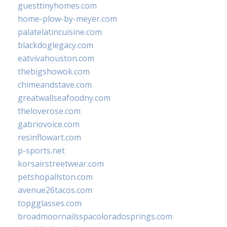
guesttinyhomes.com
home-plow-by-meyer.com
palatelatincuisine.com
blackdoglegacy.com
eatvivahouston.com
thebigshowok.com
chimeandstave.com
greatwallseafoodny.com
theloverose.com
gabriovoice.com
resinflowart.com
p-sports.net
korsairstreetwear.com
petshopallston.com
avenue26tacos.com
topgglasses.com
broadmoornailsspacoloradosprings.com