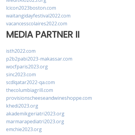
MedItRio2023.org
lcicon2023boston.com
waitangidayfestival2022.com
vacancesscolaires2022.com
MEDIA PARTNER II
isth2022.com
p2b2pabi2023-makassar.com
wocfparis2023.org
sinc2023.com
scdlqatar2022-qa.com
thecolumbiagrill.com
provisionscheeseandwineshoppe.com
khedi2023.org
akademikgeriatri2023.org
marmarapediatri2023.org
emchie2023.org