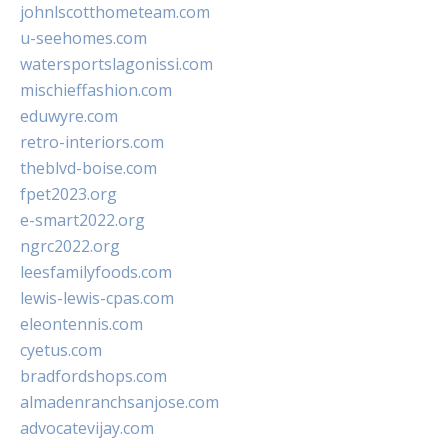
johnlscotthometeam.com
u-seehomes.com
watersportslagonissi.com
mischieffashion.com
eduwyre.com
retro-interiors.com
theblvd-boise.com
fpet2023.org
e-smart2022.org
ngrc2022.org
leesfamilyfoods.com
lewis-lewis-cpas.com
eleontennis.com
cyetus.com
bradfordshops.com
almadenranchsanjose.com
advocatevijay.com