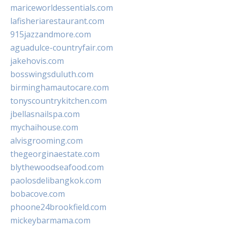
mariceworldessentials.com
lafisheriarestaurant.com
915jazzandmore.com
aguadulce-countryfair.com
jakehovis.com
bosswingsduluth.com
birminghamautocare.com
tonyscountrykitchen.com
jbellasnailspa.com
mychaihouse.com
alvisgrooming.com
thegeorginaestate.com
blythewoodseafood.com
paolosdelibangkok.com
bobacove.com
phoone24brookfield.com
mickeybarmama.com