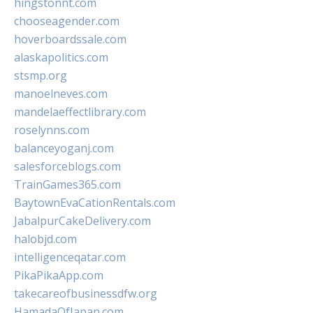
hingstonnt.com
chooseagender.com
hoverboardssale.com
alaskapolitics.com
stsmp.org
manoelneves.com
mandelaeffectlibrary.com
roselynns.com
balanceyoganj.com
salesforceblogs.com
TrainGames365.com
BaytownEvaCationRentals.com
JabalpurCakeDelivery.com
halobjd.com
intelligenceqatar.com
PikaPikaApp.com
takecareofbusinessdfw.org
HamadaOfJapan.com