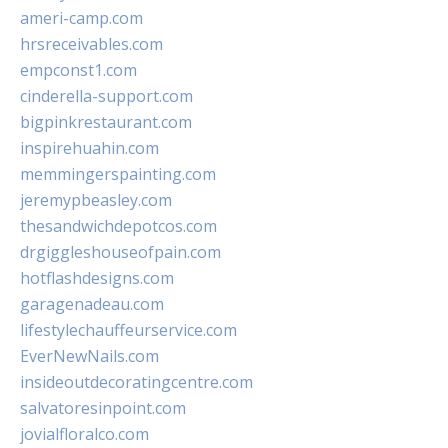
ameri-camp.com
hrsreceivables.com
empconst1.com
cinderella-support.com
bigpinkrestaurant.com
inspirehuahin.com
memmingerspainting.com
jeremypbeasley.com
thesandwichdepotcos.com
drgiggleshouseofpain.com
hotflashdesigns.com
garagenadeau.com
lifestylechauffeurservice.com
EverNewNails.com
insideoutdecoratingcentre.com
salvatoresinpoint.com
jovialfloralco.com