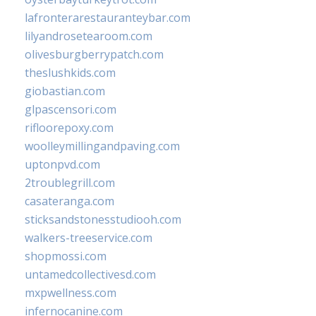
lafronterarestauranteybar.com
lilyandrosetearoom.com
olivesburgberrypatch.com
theslushkids.com
giobastian.com
glpascensori.com
rifloorepoxy.com
woolleymillingandpaving.com
uptonpvd.com
2troublegrill.com
casateranga.com
sticksandstonesstudiooh.com
walkers-treeservice.com
shopmossi.com
untamedcollectivesd.com
mxpwellness.com
infernocanine.com