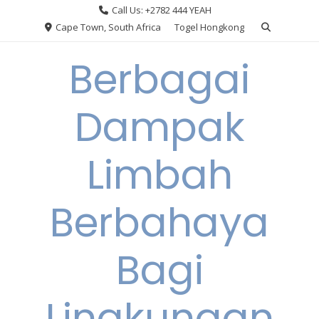
Skip
Call Us: +2782 444 YEAH
to
Cape Town, South Africa
Togel Hongkong
content
Berbagai
Dampak
Limbah
Berbahaya
Bagi
Lingkungan