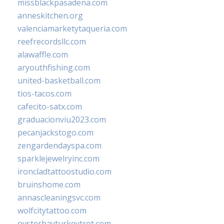
missblackpasadena.com
anneskitchen.org
valenciamarketytaqueria.com
reefrecordsllc.com
alawaffle.com
aryouthfishing.com
united-basketball.com
tios-tacos.com
cafecito-satx.com
graduacionviu2023.com
pecanjackstogo.com
zengardendayspa.com
sparklejewelryinc.com
ironcladtattoostudio.com
bruinshome.com
annascleaningsvc.com
wolfcitytattoo.com
oysterbayturkeytrot.com