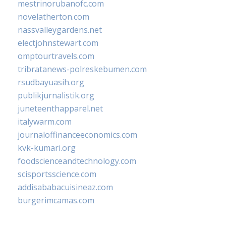
mestrinorubanofc.com
novelatherton.com
nassvalleygardens.net
electjohnstewart.com
omptourtravels.com
tribratanews-polreskebumen.com
rsudbayuasih.org
publikjurnalistik.org
juneteenthapparel.net
italywarm.com
journaloffinanceeconomics.com
kvk-kumari.org
foodscienceandtechnology.com
scisportsscience.com
addisababacuisineaz.com
burgerimcamas.com