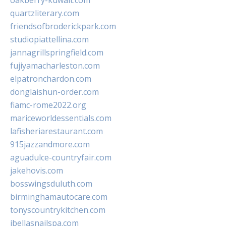
oakberry-kuwait.com
quartzliterary.com
friendsofbroderickpark.com
studiopiattellina.com
jannagrillspringfield.com
fujiyamacharleston.com
elpatronchardon.com
donglaishun-order.com
fiamc-rome2022.org
mariceworldessentials.com
lafisheriarestaurant.com
915jazzandmore.com
aguadulce-countryfair.com
jakehovis.com
bosswingsduluth.com
birminghamautocare.com
tonyscountrykitchen.com
jbellasnailspa.com