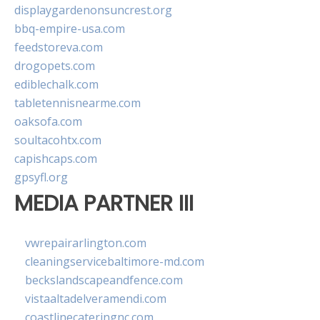
displaygardenonsuncrest.org
bbq-empire-usa.com
feedstoreva.com
drogopets.com
ediblechalk.com
tabletennisnearme.com
oaksofa.com
soultacohtx.com
capishcaps.com
gpsyfl.org
MEDIA PARTNER III
vwrepairarlington.com
cleaningservicebaltimore-md.com
beckslandscapeandfence.com
vistaaltadelveramendi.com
coastlinecateringnc.com