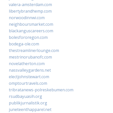
valera-amsterdam.com
libertybrandhemp.com
norwoodinnwi.com
neighboursmarket.com
blackanguscareers.com
bolesfororegon.com
bodega-ole.com
thestreamlinerlounge.com
mestrinorubanofc.com
novelatherton.com
nassvalleygardens.net
electjohnstewart.com
omptourtravels.com
tribratanews-polreskebumen.com
rsudbayuasih.org
publikjurnalistik.org
juneteenthapparel.net