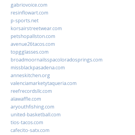
gabriovoice.com
resinflowart.com
p-sports.net
korsairstreetwear.com
petshopallston.com
avenue26tacos.com
topgglasses.com
broadmoornailsspacoloradosprings.com
missblackpasadena.com
anneskitchen.org
valenciamarketytaqueria.com
reefrecordsllc.com
alawaffle.com
aryouthfishing.com
united-basketball.com
tios-tacos.com
cafecito-satx.com