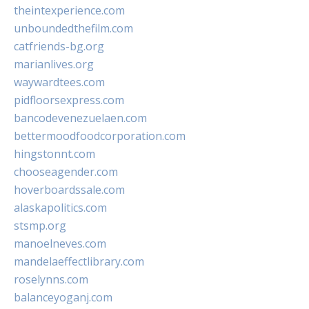
theintexperience.com
unboundedthefilm.com
catfriends-bg.org
marianlives.org
waywardtees.com
pidfloorsexpress.com
bancodevenezuelaen.com
bettermoodfoodcorporation.com
hingstonnt.com
chooseagender.com
hoverboardssale.com
alaskapolitics.com
stsmp.org
manoelneves.com
mandelaeffectlibrary.com
roselynns.com
balanceyoganj.com