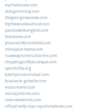
mychaihouse.com
alvisgrooming.com
thegeorginaestate.com
blythewoodseafood.com
paolosdelibangkok.com
bobacove.com
phoone24brookfield.com
mickeybarmama.com
roadwayconstructioninc.com
shopdragonflyboutique.com
sportszilla.org
batchprovisionsbar.com
brasserie-gobette.com
musicrearte.com
morseysfarms.com
riverviewtennis.com
official-kelly-toys-squishmallows.com