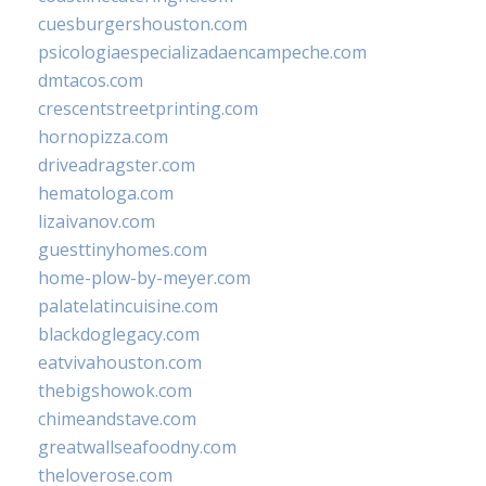
cuesburgershouston.com
psicologiaespecializadaencampeche.com
dmtacos.com
crescentstreetprinting.com
hornopizza.com
driveadragster.com
hematologa.com
lizaivanov.com
guesttinyhomes.com
home-plow-by-meyer.com
palatelatincuisine.com
blackdoglegacy.com
eatvivahouston.com
thebigshowok.com
chimeandstave.com
greatwallseafoodny.com
theloverose.com