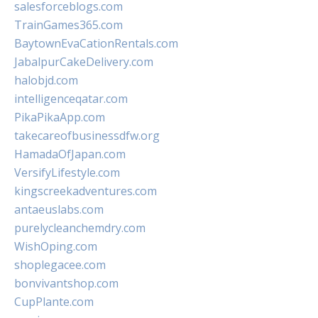
salesforceblogs.com
TrainGames365.com
BaytownEvaCationRentals.com
JabalpurCakeDelivery.com
halobjd.com
intelligenceqatar.com
PikaPikaApp.com
takecareofbusinessdfw.org
HamadaOfJapan.com
VersifyLifestyle.com
kingscreekadventures.com
antaeuslabs.com
purelycleanchemdry.com
WishOping.com
shoplegacee.com
bonvivantshop.com
CupPlante.com