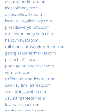
elmazatlanclinton.com
ideacoffeenyc.com
odieschillicothe.com
lacantinitagalesburg.com
pizzadeliverybristol.com
greenstarsmogcheck.com
happypawspl.com
callahansautoservicecenter.com
georgiascornermarket.com
perfectfit24-7.com
portugalprivatedriver.com
von-racer.com
coffeeshopcharleston.com
salon104mainstreet.com
alkaspringswater.com
318mainstreet8h.com
lovenailsspari.com