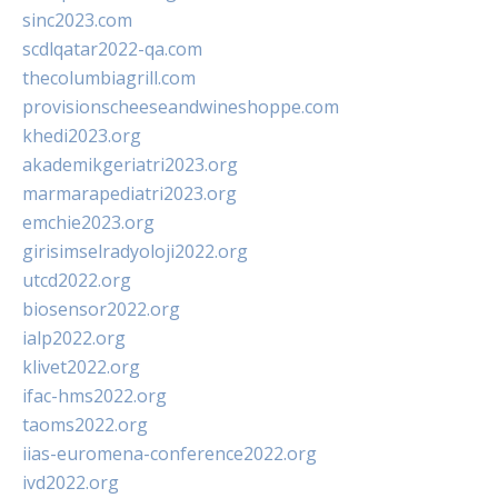
sinc2023.com
scdlqatar2022-qa.com
thecolumbiagrill.com
provisionscheeseandwineshoppe.com
khedi2023.org
akademikgeriatri2023.org
marmarapediatri2023.org
emchie2023.org
girisimselradyoloji2022.org
utcd2022.org
biosensor2022.org
ialp2022.org
klivet2022.org
ifac-hms2022.org
taoms2022.org
iias-euromena-conference2022.org
ivd2022.org