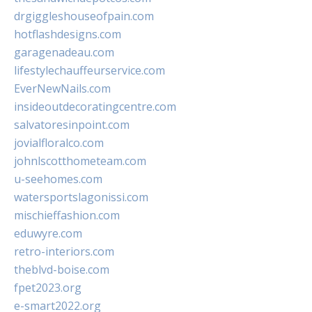
drgiggleshouseofpain.com
hotflashdesigns.com
garagenadeau.com
lifestylechauffeurservice.com
EverNewNails.com
insideoutdecoratingcentre.com
salvatoresinpoint.com
jovialfloralco.com
johnlscotthometeam.com
u-seehomes.com
watersportslagonissi.com
mischieffashion.com
eduwyre.com
retro-interiors.com
theblvd-boise.com
fpet2023.org
e-smart2022.org