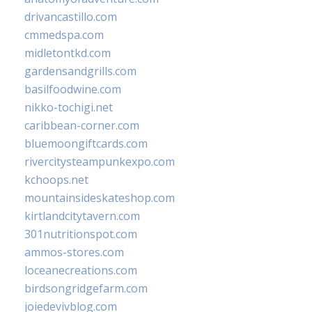
drivancastillo.com
cmmedspa.com
midletontkd.com
gardensandgrills.com
basilfoodwine.com
nikko-tochigi.net
caribbean-corner.com
bluemoongiftcards.com
rivercitysteampunkexpo.com
kchoops.net
mountainsideskateshop.com
kirtlandcitytavern.com
301nutritionspot.com
ammos-stores.com
loceanecreations.com
birdsongridgefarm.com
joiedevivblog.com