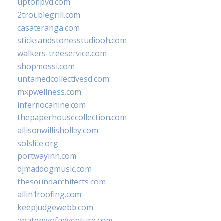
uptonpvd.com
2troublegrill.com
casateranga.com
sticksandstonesstudiooh.com
walkers-treeservice.com
shopmossi.com
untamedcollectivesd.com
mxpwellness.com
infernocanine.com
thepaperhousecollection.com
allisonwillisholley.com
solslite.org
portwayinn.com
djmaddogmusic.com
thesoundarchitects.com
allin1roofing.com
keepjudgewebb.com
anatomyofadventure.com