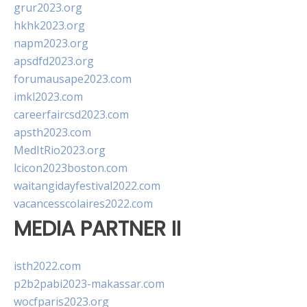
grur2023.org
hkhk2023.org
napm2023.org
apsdfd2023.org
forumausape2023.com
imkl2023.com
careerfaircsd2023.com
apsth2023.com
MedItRio2023.org
lcicon2023boston.com
waitangidayfestival2022.com
vacancesscolaires2022.com
MEDIA PARTNER II
isth2022.com
p2b2pabi2023-makassar.com
wocfparis2023.org