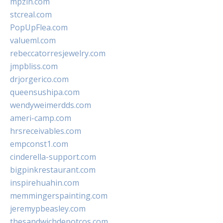
mpzin.com
stcreal.com
PopUpFlea.com
valueml.com
rebeccatorresjewelry.com
jmpbliss.com
drjorgerico.com
queensushipa.com
wendyweimerdds.com
ameri-camp.com
hrsreceivables.com
empconst1.com
cinderella-support.com
bigpinkrestaurant.com
inspirehuahin.com
memmingerspainting.com
jeremypbeasley.com
thesandwichdepotcos.com