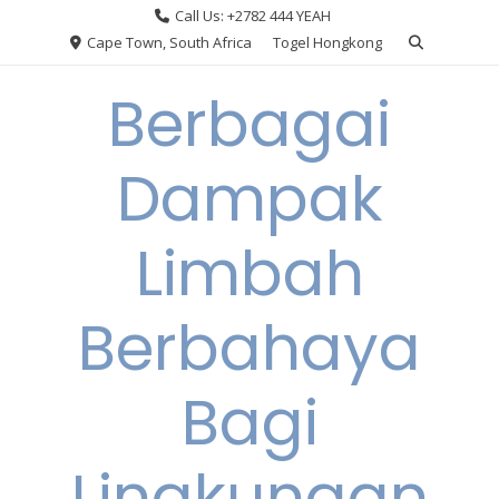
Skip
Call Us: +2782 444 YEAH
to
Cape Town, South Africa
Togel Hongkong
content
Berbagai
Dampak
Limbah
Berbahaya
Bagi
Lingkungan