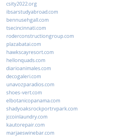
csity2022.org
ibsarstudyabroad.com
bennusehgall.com
tsecincinnati.com
roderconstructiongroup.com
plazabatai.com
hawkscayresort.com
hellonquads.com
diarioanimales.com
decogaleri.com
unavozparadios.com
shoes-vert.com
elbotanicopanama.com
shadyoaksrockportrvpark.com
jccoinlaundry.com
kautorepair.com
marjaeswinebar.com