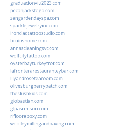
graduacionviu2023.com
pecanjackstogo.com
zengardendayspa.com
sparklejewelryinc.com
ironcladtattoostudio.com
bruinshome.com
annascleaningsvc.com
wolfcitytattoo.com
oysterbayturkeytrot.com
lafronterarestauranteybar.com
lilyandrosetearoom.com
olivesburgberrypatch.com
theslushkids.com
giobastian.com
glpascensori.com
rifloorepoxy.com
woolleymillingandpaving.com