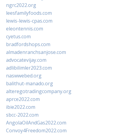
ngrc2022.org
leesfamilyfoods.com
lewis-lewis-cpas.com
eleontennis.com
cyetus.com
bradfordshops.com
almadenranchsanjose.com
advocatevijay.com
adlibilimler2023.com
naswwebed.org
balithut-manado.org
alteregotradingcompany.org
aprce2022.com
ibie2022.com
sbcc-2022.com
AngolaOilAndGas2022.com
Convoy4Freedom2022.com