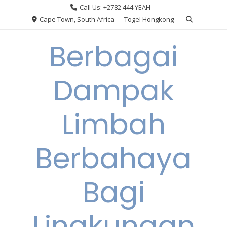
Skip
Call Us: +2782 444 YEAH
to
Cape Town, South Africa
Togel Hongkong
content
Berbagai
Dampak
Limbah
Berbahaya
Bagi
Lingkungan