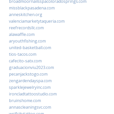
broadmoornailsspacoloradosprings.com
missblackpasadena.com
anneskitchen.org
valenciamarketytaqueria.com
reefrecordsllc.com
alawaffle.com
aryouthfishing.com
united-basketball.com
tios-tacos.com
cafecito-satx.com
graduacionviu2023.com
pecanjackstogo.com
zengardendayspa.com
sparklejewelryinc.com
ironcladtattoostudio.com
bruinshome.com
annascleaningsvc.com
wolfcitytattoo.com