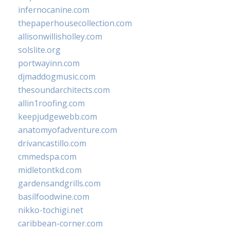
infernocanine.com
thepaperhousecollection.com
allisonwillisholley.com
solslite.org
portwayinn.com
djmaddogmusic.com
thesoundarchitects.com
allin1roofing.com
keepjudgewebb.com
anatomyofadventure.com
drivancastillo.com
cmmedspa.com
midletontkd.com
gardensandgrills.com
basilfoodwine.com
nikko-tochigi.net
caribbean-corner.com