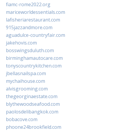
fiamc-rome2022.org
mariceworldessentials.com
lafisheriarestaurant.com
915jazzandmore.com
aguadulce-countryfair.com
jakehovis.com
bosswingsduluth.com
birminghamautocare.com
tonyscountrykitchen.com
jbellasnailspa.com
mychaihouse.com
alvisgrooming.com
thegeorginaestate.com
blythewoodseafood.com
paolosdelibangkok.com
bobacove.com
phoone24brookfield.com