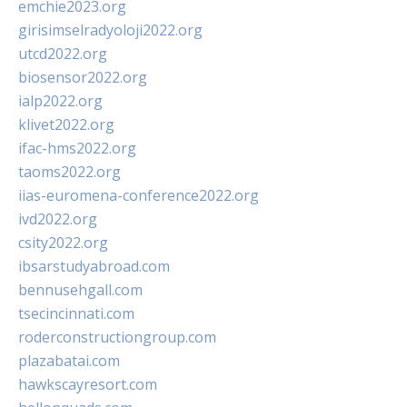
emchie2023.org
girisimselradyoloji2022.org
utcd2022.org
biosensor2022.org
ialp2022.org
klivet2022.org
ifac-hms2022.org
taoms2022.org
iias-euromena-conference2022.org
ivd2022.org
csity2022.org
ibsarstudyabroad.com
bennusehgall.com
tsecincinnati.com
roderconstructiongroup.com
plazabatai.com
hawkscayresort.com