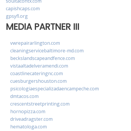
soultacohtx.com
capishcaps.com
gpsyfl.org
MEDIA PARTNER III
vwrepairarlington.com
cleaningservicebaltimore-md.com
beckslandscapeandfence.com
vistaaltadelveramendi.com
coastlinecateringnc.com
cuesburgershouston.com
psicologiaespecializadaencampeche.com
dmtacos.com
crescentstreetprinting.com
hornopizza.com
driveadragster.com
hematologa.com