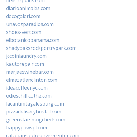
hellonquads.com
diarioanimales.com
decogaleri.com
unavozparadios.com
shoes-vert.com
elbotanicopanama.com
shadyoaksrockportrvpark.com
jccoinlaundry.com
kautorepair.com
marjaeswinebar.com
elmazatlanclinton.com
ideacoffeenyc.com
odieschillicothe.com
lacantinitagalesburg.com
pizzadeliverybristol.com
greenstarsmogcheck.com
happypawspl.com
callahansautoservicecenter.com