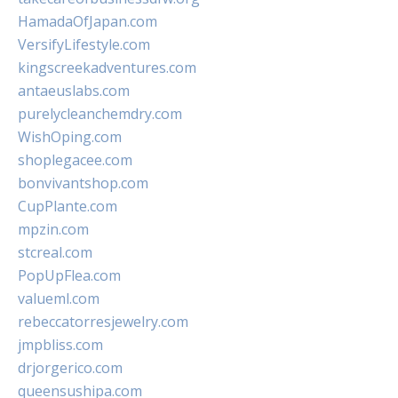
HamadaOfJapan.com
VersifyLifestyle.com
kingscreekadventures.com
antaeuslabs.com
purelycleanchemdry.com
WishOping.com
shoplegacee.com
bonvivantshop.com
CupPlante.com
mpzin.com
stcreal.com
PopUpFlea.com
valueml.com
rebeccatorresjewelry.com
jmpbliss.com
drjorgerico.com
queensushipa.com