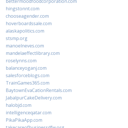
bettermoodfoodcorporation.com
hingstonnt.com
chooseagender.com
hoverboardssale.com
alaskapolitics.com
stsmp.org
manoelneves.com
mandelaeffectlibrary.com
roselynns.com
balanceyoganj.com
salesforceblogs.com
TrainGames365.com
BaytownEvaCationRentals.com
JabalpurCakeDelivery.com
halobjd.com
intelligenceqatar.com
PikaPikaApp.com
takecareofbusinessdfw.org