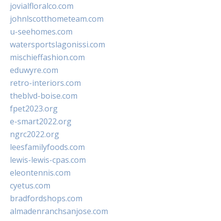
jovialfloralco.com
johnlscotthometeam.com
u-seehomes.com
watersportslagonissi.com
mischieffashion.com
eduwyre.com
retro-interiors.com
theblvd-boise.com
fpet2023.org
e-smart2022.org
ngrc2022.org
leesfamilyfoods.com
lewis-lewis-cpas.com
eleontennis.com
cyetus.com
bradfordshops.com
almadenranchsanjose.com