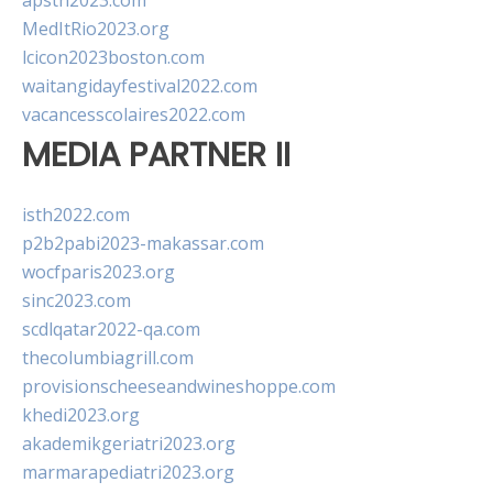
apsth2023.com
MedItRio2023.org
lcicon2023boston.com
waitangidayfestival2022.com
vacancesscolaires2022.com
MEDIA PARTNER II
isth2022.com
p2b2pabi2023-makassar.com
wocfparis2023.org
sinc2023.com
scdlqatar2022-qa.com
thecolumbiagrill.com
provisionscheeseandwineshoppe.com
khedi2023.org
akademikgeriatri2023.org
marmarapediatri2023.org