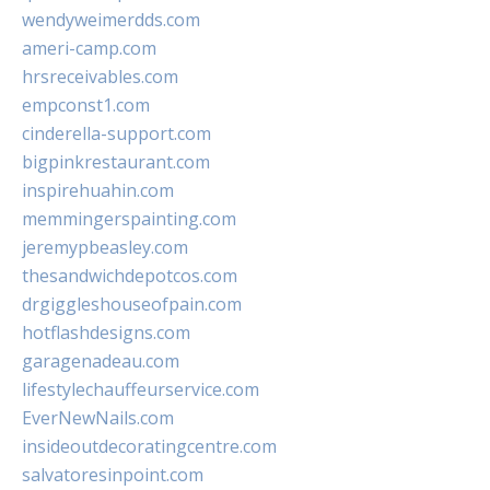
wendyweimerdds.com
ameri-camp.com
hrsreceivables.com
empconst1.com
cinderella-support.com
bigpinkrestaurant.com
inspirehuahin.com
memmingerspainting.com
jeremypbeasley.com
thesandwichdepotcos.com
drgiggleshouseofpain.com
hotflashdesigns.com
garagenadeau.com
lifestylechauffeurservice.com
EverNewNails.com
insideoutdecoratingcentre.com
salvatoresinpoint.com