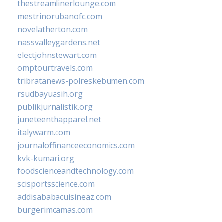
thestreamlinerlounge.com
mestrinorubanofc.com
novelatherton.com
nassvalleygardens.net
electjohnstewart.com
omptourtravels.com
tribratanews-polreskebumen.com
rsudbayuasih.org
publikjurnalistik.org
juneteenthapparel.net
italywarm.com
journaloffinanceeconomics.com
kvk-kumari.org
foodscienceandtechnology.com
scisportsscience.com
addisababacuisineaz.com
burgerimcamas.com