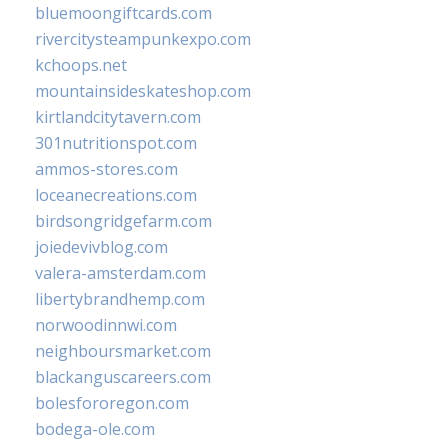
bluemoongiftcards.com
rivercitysteampunkexpo.com
kchoops.net
mountainsideskateshop.com
kirtlandcitytavern.com
301nutritionspot.com
ammos-stores.com
loceanecreations.com
birdsongridgefarm.com
joiedevivblog.com
valera-amsterdam.com
libertybrandhemp.com
norwoodinnwi.com
neighboursmarket.com
blackanguscareers.com
bolesfororegon.com
bodega-ole.com