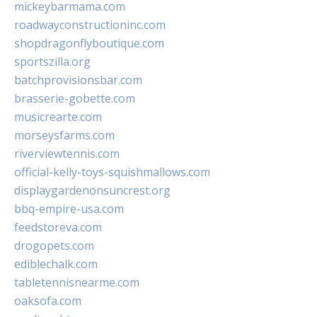
mickeybarmama.com
roadwayconstructioninc.com
shopdragonflyboutique.com
sportszilla.org
batchprovisionsbar.com
brasserie-gobette.com
musicrearte.com
morseysfarms.com
riverviewtennis.com
official-kelly-toys-squishmallows.com
displaygardenonsuncrest.org
bbq-empire-usa.com
feedstoreva.com
drogopets.com
ediblechalk.com
tabletennisnearme.com
oaksofa.com