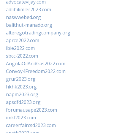
advocatevijay.com
adlibilimler2023.com
naswwebed.org
balithut-manado.org
alteregotradingcompany.org
aprce2022.com
ibie2022.com
sbcc-2022.com
AngolaOilAndGas2022.com
Convoy4Freedom2022.com
grur2023.org
hkhk2023.org
napm2023.org
apsdfd2023.org
forumausape2023.com
imkl2023.com
careerfaircsd2023.com