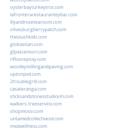
oysterbayturkeytrot.com
lafronterarestauranteybar.com
lilyandrosetearoom.com
olivesburgberrypatch.com
theslushkids.com
giobastian.com
glpascensori.com
rifloorepoxy.com
woolleymillingandpaving.com
uptonpvd.com
2troublegrill.com
casateranga.com
sticksandstonesstudiooh.com
walkers-treeservice.com
shopmossi.com
untamedcollectivesd.com
mxpwellness.com