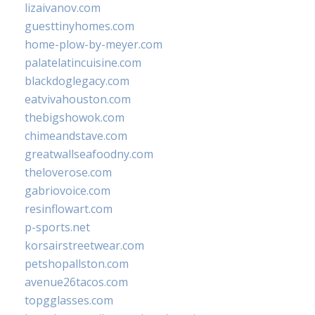
lizaivanov.com
guesttinyhomes.com
home-plow-by-meyer.com
palatelatincuisine.com
blackdoglegacy.com
eatvivahouston.com
thebigshowok.com
chimeandstave.com
greatwallseafoodny.com
theloverose.com
gabriovoice.com
resinflowart.com
p-sports.net
korsairstreetwear.com
petshopallston.com
avenue26tacos.com
topgglasses.com