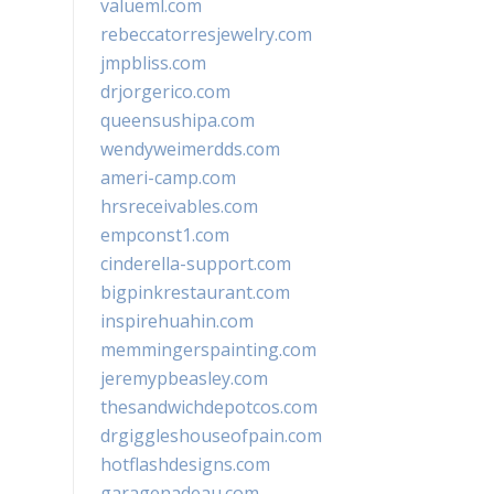
valueml.com
rebeccatorresjewelry.com
jmpbliss.com
drjorgerico.com
queensushipa.com
wendyweimerdds.com
ameri-camp.com
hrsreceivables.com
empconst1.com
cinderella-support.com
bigpinkrestaurant.com
inspirehuahin.com
memmingerspainting.com
jeremypbeasley.com
thesandwichdepotcos.com
drgiggleshouseofpain.com
hotflashdesigns.com
garagenadeau.com