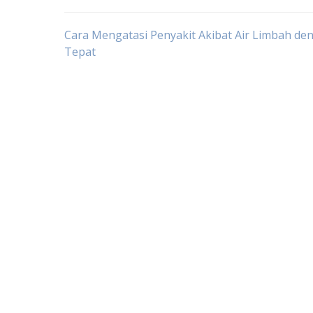
Post
Cara Mengatasi Penyakit Akibat Air Limbah de
Tepat
navigation