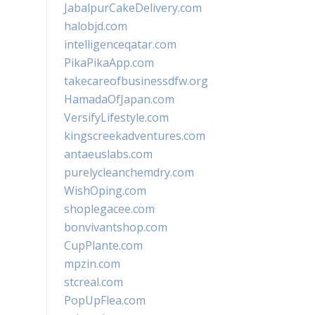
JabalpurCakeDelivery.com
halobjd.com
intelligenceqatar.com
PikaPikaApp.com
takecareofbusinessdfw.org
HamadaOfJapan.com
VersifyLifestyle.com
kingscreekadventures.com
antaeuslabs.com
purelycleanchemdry.com
WishOping.com
shoplegacee.com
bonvivantshop.com
CupPlante.com
mpzin.com
stcreal.com
PopUpFlea.com