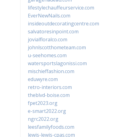
lifestylechauffeurservice.com
EverNewNails.com
insideoutdecoratingcentre.com
salvatoresinpoint.com
jovialfloralco.com
johnlscotthometeam.com
u-seehomes.com
watersportslagonissi.com
mischieffashion.com
eduwyre.com
retro-interiors.com
theblvd-boise.com
fpet2023.org
e-smart2022.org
ngrc2022.org
leesfamilyfoods.com
lewis-lewis-cpas.com