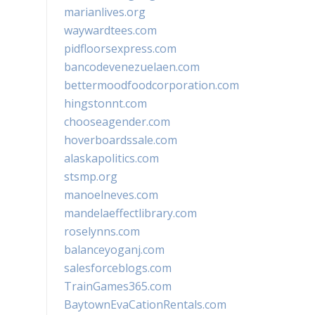
marianlives.org
waywardtees.com
pidfloorsexpress.com
bancodevenezuelaen.com
bettermoodfoodcorporation.com
hingstonnt.com
chooseagender.com
hoverboardssale.com
alaskapolitics.com
stsmp.org
manoelneves.com
mandelaeffectlibrary.com
roselynns.com
balanceyoganj.com
salesforceblogs.com
TrainGames365.com
BaytownEvaCationRentals.com