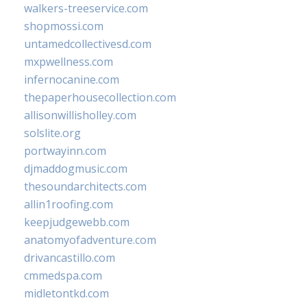
walkers-treeservice.com
shopmossi.com
untamedcollectivesd.com
mxpwellness.com
infernocanine.com
thepaperhousecollection.com
allisonwillisholley.com
solslite.org
portwayinn.com
djmaddogmusic.com
thesoundarchitects.com
allin1roofing.com
keepjudgewebb.com
anatomyofadventure.com
drivancastillo.com
cmmedspa.com
midletontkd.com