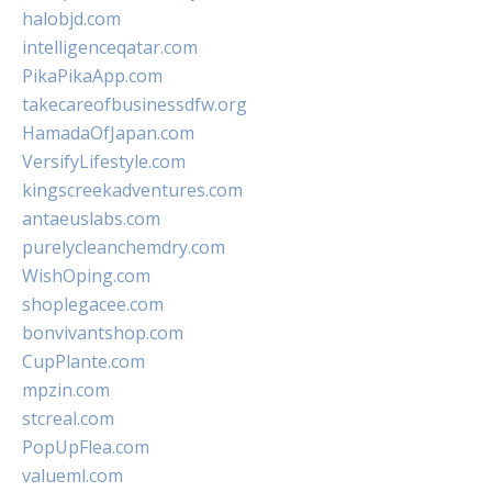
halobjd.com
intelligenceqatar.com
PikaPikaApp.com
takecareofbusinessdfw.org
HamadaOfJapan.com
VersifyLifestyle.com
kingscreekadventures.com
antaeuslabs.com
purelycleanchemdry.com
WishOping.com
shoplegacee.com
bonvivantshop.com
CupPlante.com
mpzin.com
stcreal.com
PopUpFlea.com
valueml.com