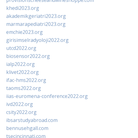
provisionscheeseandwineshoppe.com
khedi2023.org
akademikgeriatri2023.org
marmarapediatri2023.org
emchie2023.org
girisimselradyoloji2022.org
utcd2022.org
biosensor2022.org
ialp2022.org
klivet2022.org
ifac-hms2022.org
taoms2022.org
iias-euromena-conference2022.org
ivd2022.org
csity2022.org
ibsarstudyabroad.com
bennusehgall.com
tsecincinnati.com