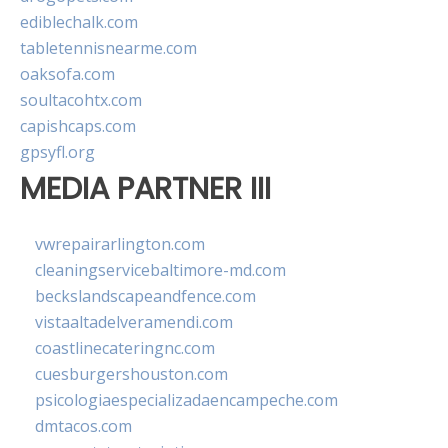
ediblechalk.com
tabletennisnearme.com
oaksofa.com
soultacohtx.com
capishcaps.com
gpsyfl.org
MEDIA PARTNER III
vwrepairarlington.com
cleaningservicebaltimore-md.com
beckslandscapeandfence.com
vistaaltadelveramendi.com
coastlinecateringnc.com
cuesburgershouston.com
psicologiaespecializadaencampeche.com
dmtacos.com