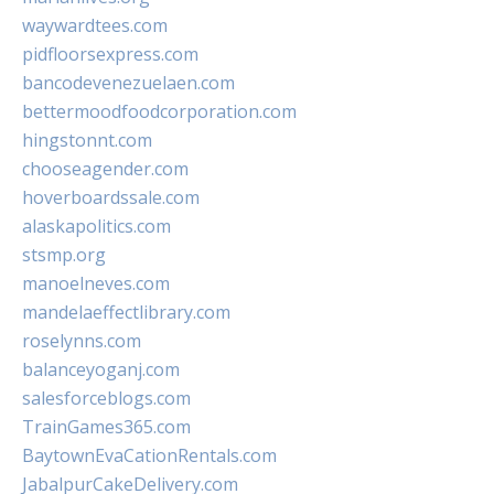
waywardtees.com
pidfloorsexpress.com
bancodevenezuelaen.com
bettermoodfoodcorporation.com
hingstonnt.com
chooseagender.com
hoverboardssale.com
alaskapolitics.com
stsmp.org
manoelneves.com
mandelaeffectlibrary.com
roselynns.com
balanceyoganj.com
salesforceblogs.com
TrainGames365.com
BaytownEvaCationRentals.com
JabalpurCakeDelivery.com