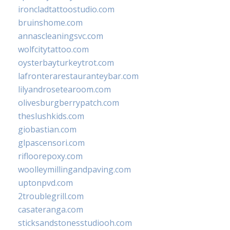
ironcladtattoostudio.com
bruinshome.com
annascleaningsvc.com
wolfcitytattoo.com
oysterbayturkeytrot.com
lafronterarestauranteybar.com
lilyandrosetearoom.com
olivesburgberrypatch.com
theslushkids.com
giobastian.com
glpascensori.com
rifloorepoxy.com
woolleymillingandpaving.com
uptonpvd.com
2troublegrill.com
casateranga.com
sticksandstonesstudiooh.com