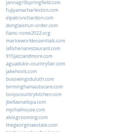
jannagrillspringfield.com
fujiyamacharleston.com
elpatronchardon.com
donglaishun-order.com
fiamc-rome2022.org
mariceworldessentials.com
lafisheriarestaurant.com
915jazzandmore.com
aguadulce-countryfair.com
jakehovis.com
bosswingsduluth.com
birminghamautocare.com
tonyscountrykitchen.com
jbellasnailspa.com
mychaihouse.com
alvisgrooming.com
thegeorginaestate.com