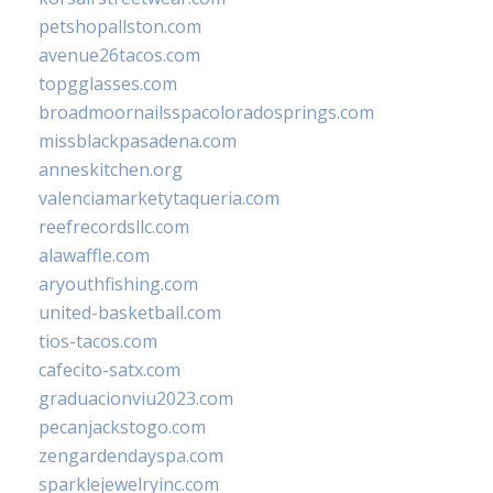
petshopallston.com
avenue26tacos.com
topgglasses.com
broadmoornailsspacoloradosprings.com
missblackpasadena.com
anneskitchen.org
valenciamarketytaqueria.com
reefrecordsllc.com
alawaffle.com
aryouthfishing.com
united-basketball.com
tios-tacos.com
cafecito-satx.com
graduacionviu2023.com
pecanjackstogo.com
zengardendayspa.com
sparklejewelryinc.com