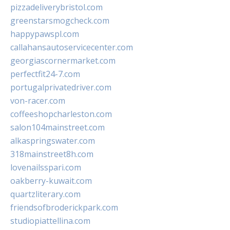
pizzadeliverybristol.com
greenstarsmogcheck.com
happypawspl.com
callahansautoservicecenter.com
georgiascornermarket.com
perfectfit24-7.com
portugalprivatedriver.com
von-racer.com
coffeeshopcharleston.com
salon104mainstreet.com
alkaspringswater.com
318mainstreet8h.com
lovenailsspari.com
oakberry-kuwait.com
quartzliterary.com
friendsofbroderickpark.com
studiopiattellina.com