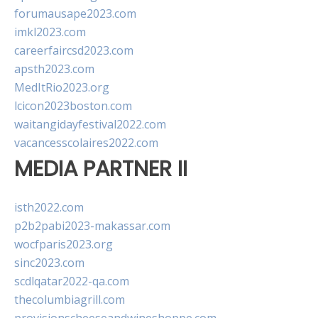
forumausape2023.com
imkl2023.com
careerfaircsd2023.com
apsth2023.com
MedItRio2023.org
lcicon2023boston.com
waitangidayfestival2022.com
vacancesscolaires2022.com
MEDIA PARTNER II
isth2022.com
p2b2pabi2023-makassar.com
wocfparis2023.org
sinc2023.com
scdlqatar2022-qa.com
thecolumbiagrill.com