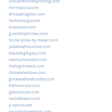
crescentstreetprinting.com
hornopizza.com
driveadragster.com
hematologa.com
lizaivanov.com
guesttinyhomes.com
home-plow-by-meyer.com
palatelatincuisine.com
blackdoglegacy.com
eatvivahouston.com
thebigshowok.com
chimeandstave.com
greatwallseafoodny.com
theloverose.com
gabriovoice.com
resinflowart.com
p-sports.net
korsairstreetwear.com