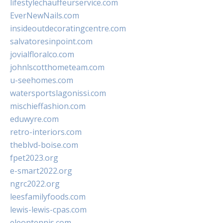
lifestylechauffeurservice.com
EverNewNails.com
insideoutdecoratingcentre.com
salvatoresinpoint.com
jovialfloralco.com
johnlscotthometeam.com
u-seehomes.com
watersportslagonissi.com
mischieffashion.com
eduwyre.com
retro-interiors.com
theblvd-boise.com
fpet2023.org
e-smart2022.org
ngrc2022.org
leesfamilyfoods.com
lewis-lewis-cpas.com
eleontennis.com