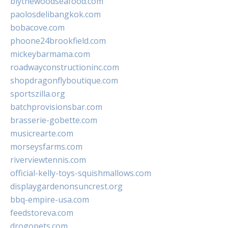
blythewoodseafood.com
paolosdelibangkok.com
bobacove.com
phoone24brookfield.com
mickeybarmama.com
roadwayconstructioninc.com
shopdragonflyboutique.com
sportszilla.org
batchprovisionsbar.com
brasserie-gobette.com
musicrearte.com
morseysfarms.com
riverviewtennis.com
official-kelly-toys-squishmallows.com
displaygardenonsuncrest.org
bbq-empire-usa.com
feedstoreva.com
drogopets.com