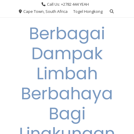
Skip
Call Us: +2782 444 YEAH
to
Cape Town, South Africa
Togel Hongkong
content
Berbagai
Dampak
Limbah
Berbahaya
Bagi
Lingkungan