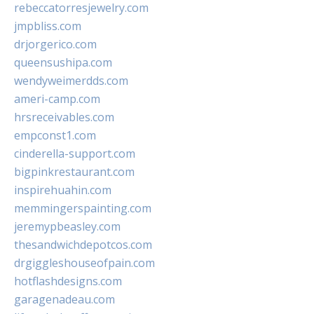
rebeccatorresjewelry.com
jmpbliss.com
drjorgerico.com
queensushipa.com
wendyweimerdds.com
ameri-camp.com
hrsreceivables.com
empconst1.com
cinderella-support.com
bigpinkrestaurant.com
inspirehuahin.com
memmingerspainting.com
jeremypbeasley.com
thesandwichdepotcos.com
drgiggleshouseofpain.com
hotflashdesigns.com
garagenadeau.com