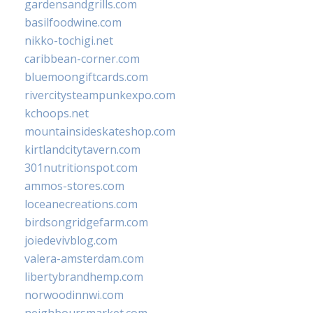
gardensandgrills.com
basilfoodwine.com
nikko-tochigi.net
caribbean-corner.com
bluemoongiftcards.com
rivercitysteampunkexpo.com
kchoops.net
mountainsideskateshop.com
kirtlandcitytavern.com
301nutritionspot.com
ammos-stores.com
loceanecreations.com
birdsongridgefarm.com
joiedevivblog.com
valera-amsterdam.com
libertybrandhemp.com
norwoodinnwi.com
neighboursmarket.com