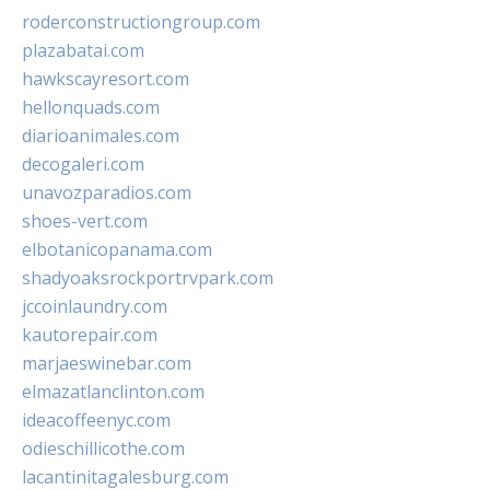
roderconstructiongroup.com
plazabatai.com
hawkscayresort.com
hellonquads.com
diarioanimales.com
decogaleri.com
unavozparadios.com
shoes-vert.com
elbotanicopanama.com
shadyoaksrockportrvpark.com
jccoinlaundry.com
kautorepair.com
marjaeswinebar.com
elmazatlanclinton.com
ideacoffeenyc.com
odieschillicothe.com
lacantinitagalesburg.com