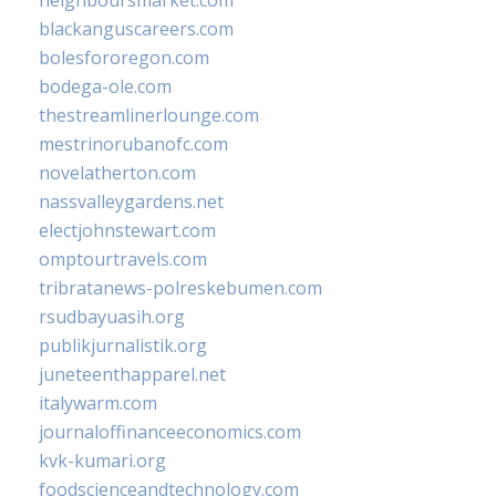
blackanguscareers.com
bolesfororegon.com
bodega-ole.com
thestreamlinerlounge.com
mestrinorubanofc.com
novelatherton.com
nassvalleygardens.net
electjohnstewart.com
omptourtravels.com
tribratanews-polreskebumen.com
rsudbayuasih.org
publikjurnalistik.org
juneteenthapparel.net
italywarm.com
journaloffinanceeconomics.com
kvk-kumari.org
foodscienceandtechnology.com