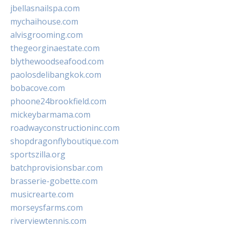
jbellasnailspa.com
mychaihouse.com
alvisgrooming.com
thegeorginaestate.com
blythewoodseafood.com
paolosdelibangkok.com
bobacove.com
phoone24brookfield.com
mickeybarmama.com
roadwayconstructioninc.com
shopdragonflyboutique.com
sportszilla.org
batchprovisionsbar.com
brasserie-gobette.com
musicrearte.com
morseysfarms.com
riverviewtennis.com