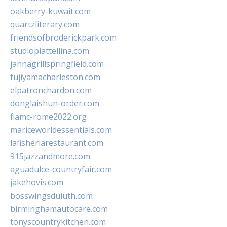
oakberry-kuwait.com
quartzliterary.com
friendsofbroderickpark.com
studiopiattellina.com
jannagrillspringfield.com
fujiyamacharleston.com
elpatronchardon.com
donglaishun-order.com
fiamc-rome2022.org
mariceworldessentials.com
lafisheriarestaurant.com
915jazzandmore.com
aguadulce-countryfair.com
jakehovis.com
bosswingsduluth.com
birminghamautocare.com
tonyscountrykitchen.com