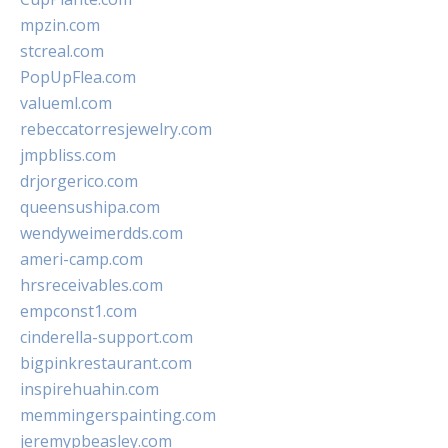
mpzin.com
stcreal.com
PopUpFlea.com
valueml.com
rebeccatorresjewelry.com
jmpbliss.com
drjorgerico.com
queensushipa.com
wendyweimerdds.com
ameri-camp.com
hrsreceivables.com
empconst1.com
cinderella-support.com
bigpinkrestaurant.com
inspirehuahin.com
memmingerspainting.com
jeremypbeasley.com