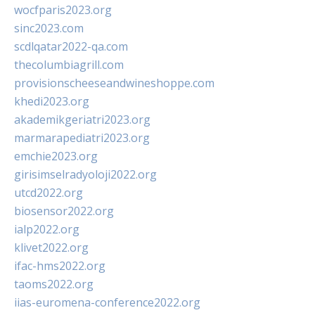
wocfparis2023.org
sinc2023.com
scdlqatar2022-qa.com
thecolumbiagrill.com
provisionscheeseandwineshoppe.com
khedi2023.org
akademikgeriatri2023.org
marmarapediatri2023.org
emchie2023.org
girisimselradyoloji2022.org
utcd2022.org
biosensor2022.org
ialp2022.org
klivet2022.org
ifac-hms2022.org
taoms2022.org
iias-euromena-conference2022.org