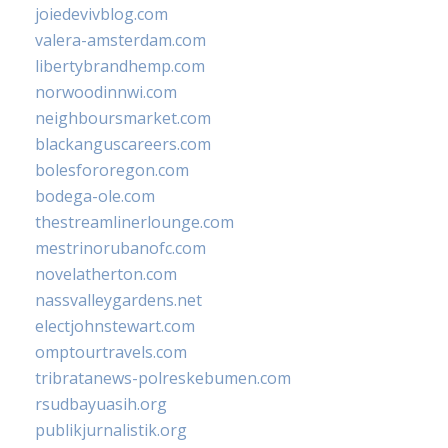
joiedevivblog.com
valera-amsterdam.com
libertybrandhemp.com
norwoodinnwi.com
neighboursmarket.com
blackanguscareers.com
bolesfororegon.com
bodega-ole.com
thestreamlinerlounge.com
mestrinorubanofc.com
novelatherton.com
nassvalleygardens.net
electjohnstewart.com
omptourtravels.com
tribratanews-polreskebumen.com
rsudbayuasih.org
publikjurnalistik.org