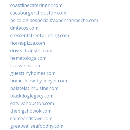
coastlinecateringnc.com
cuesburgershouston.com
psicologiaespecializadaencampeche.com
dmtacos.com
crescentstreetprinting.com
hornopizza.com
driveadragster.com
hematologa.com
lizaivanov.com
guesttinyhomes.com
home-plow-by-meyer.com
palatelatincuisine.com
blackdoglegacy.com
eatvivahouston.com
thebigshowok.com
chimeandstave.com
greatwallseafoodny.com