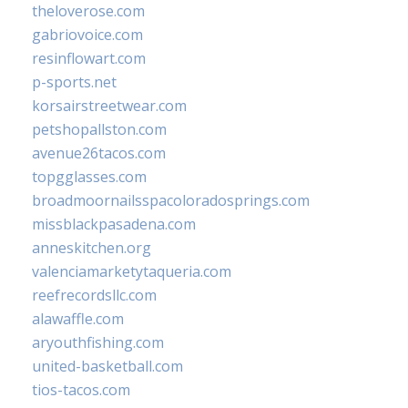
theloverose.com
gabriovoice.com
resinflowart.com
p-sports.net
korsairstreetwear.com
petshopallston.com
avenue26tacos.com
topgglasses.com
broadmoornailsspacoloradosprings.com
missblackpasadena.com
anneskitchen.org
valenciamarketytaqueria.com
reefrecordsllc.com
alawaffle.com
aryouthfishing.com
united-basketball.com
tios-tacos.com