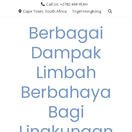
Skip
Call Us: +2782 444 YEAH
to
Cape Town, South Africa
Togel Hongkong
content
Berbagai
Dampak
Limbah
Berbahaya
Bagi
Lingkungan