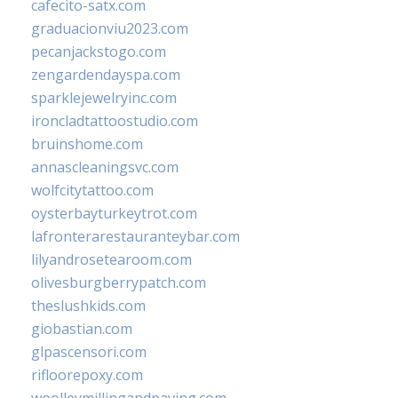
cafecito-satx.com
graduacionviu2023.com
pecanjackstogo.com
zengardendayspa.com
sparklejewelryinc.com
ironcladtattoostudio.com
bruinshome.com
annascleaningsvc.com
wolfcitytattoo.com
oysterbayturkeytrot.com
lafronterarestauranteybar.com
lilyandrosetearoom.com
olivesburgberrypatch.com
theslushkids.com
giobastian.com
glpascensori.com
rifloorepoxy.com
woolleymillingandpaving.com