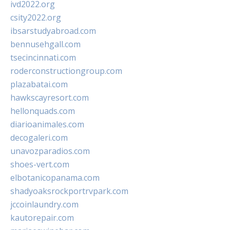
ivd2022.org
csity2022.org
ibsarstudyabroad.com
bennusehgall.com
tsecincinnati.com
roderconstructiongroup.com
plazabatai.com
hawkscayresort.com
hellonquads.com
diarioanimales.com
decogaleri.com
unavozparadios.com
shoes-vert.com
elbotanicopanama.com
shadyoaksrockportrvpark.com
jccoinlaundry.com
kautorepair.com