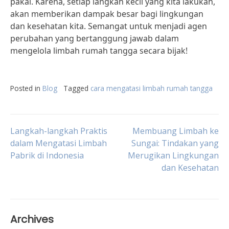
pakai. Karena, setiap langkah kecil yang kita lakukan,
akan memberikan dampak besar bagi lingkungan
dan kesehatan kita. Semangat untuk menjadi agen
perubahan yang bertanggung jawab dalam
mengelola limbah rumah tangga secara bijak!
Posted in
Blog
Tagged
cara mengatasi limbah rumah tangga
Post
Langkah-langkah Praktis
Membuang Limbah ke
dalam Mengatasi Limbah
Sungai: Tindakan yang
Pabrik di Indonesia
Merugikan Lingkungan
navigation
dan Kesehatan
Archives