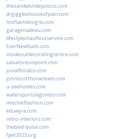
thesandwichdepotcos.com
drgiggleshouseofpain.com
hotflashdesigns.com
garagenadeau.com
lifestylechauffeurservice.com
EverNewNails.com
insideoutdecoratingcentre.com
salvatoresinpoint.com
jovialfloralco.com
johnlscotthometeam.com
u-seehomes.com
watersportslagonissi.com
mischieffashion.com
eduwyre.com
retro-interiors.com
theblvd-boise.com
fpet2023.org