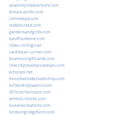
anatomyofadventure.com
drivancastillo.com
cmmedspa.com
midletontkd.com
gardensandgrills.com
basilfoodwine.com
nikko-tochigi.net
caribbean-corner.com
bluemoongiftcards.com
rivercitysteampunkexpo.com
kchoops.net
mountainsideskateshop.com
kirtlandcitytavern.com
301nutritionspot.com
ammos-stores.com
loceanecreations.com
birdsongridgefarm.com