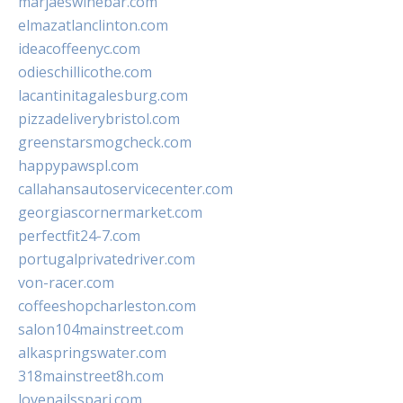
marjaeswinebar.com
elmazatlanclinton.com
ideacoffeenyc.com
odieschillicothe.com
lacantinitagalesburg.com
pizzadeliverybristol.com
greenstarsmogcheck.com
happypawspl.com
callahansautoservicecenter.com
georgiascornermarket.com
perfectfit24-7.com
portugalprivatedriver.com
von-racer.com
coffeeshopcharleston.com
salon104mainstreet.com
alkaspringswater.com
318mainstreet8h.com
lovenailsspari.com