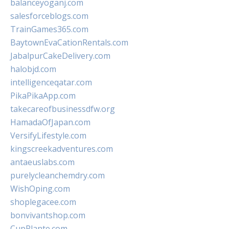
balanceyoganj.com
salesforceblogs.com
TrainGames365.com
BaytownEvaCationRentals.com
JabalpurCakeDelivery.com
halobjd.com
intelligenceqatar.com
PikaPikaApp.com
takecareofbusinessdfw.org
HamadaOfJapan.com
VersifyLifestyle.com
kingscreekadventures.com
antaeuslabs.com
purelycleanchemdry.com
WishOping.com
shoplegacee.com
bonvivantshop.com
CupPlante.com