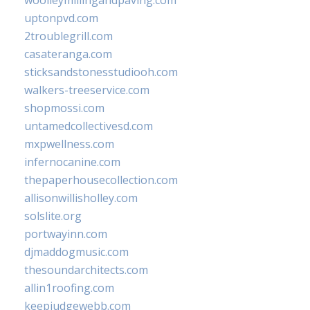
uptonpvd.com
2troublegrill.com
casateranga.com
sticksandstonesstudiooh.com
walkers-treeservice.com
shopmossi.com
untamedcollectivesd.com
mxpwellness.com
infernocanine.com
thepaperhousecollection.com
allisonwillisholley.com
solslite.org
portwayinn.com
djmaddogmusic.com
thesoundarchitects.com
allin1roofing.com
keepjudgewebb.com