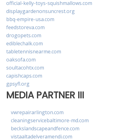
official-kelly-toys-squishmallows.com
displaygardenonsuncrest.org
bbq-empire-usa.com
feedstoreva.com
drogopets.com
ediblechalk.com
tabletennisnearme.com
oaksofa.com
soultacohtx.com
capishcaps.com
gpsyfl.org
MEDIA PARTNER III
vwrepairarlington.com
cleaningservicebaltimore-md.com
beckslandscapeandfence.com
vistaaltadelveramendi.com