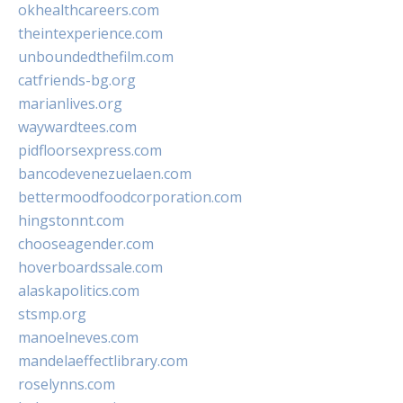
okhealthcareers.com
theintexperience.com
unboundedthefilm.com
catfriends-bg.org
marianlives.org
waywardtees.com
pidfloorsexpress.com
bancodevenezuelaen.com
bettermoodfoodcorporation.com
hingstonnt.com
chooseagender.com
hoverboardssale.com
alaskapolitics.com
stsmp.org
manoelneves.com
mandelaeffectlibrary.com
roselynns.com