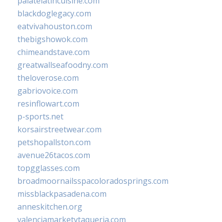
palatelatincuisine.com
blackdoglegacy.com
eatvivahouston.com
thebigshowok.com
chimeandstave.com
greatwallseafoodny.com
theloverose.com
gabriovoice.com
resinflowart.com
p-sports.net
korsairstreetwear.com
petshopallston.com
avenue26tacos.com
topgglasses.com
broadmoornailsspacoloradosprings.com
missblackpasadena.com
anneskitchen.org
valenciamarketytaqueria.com