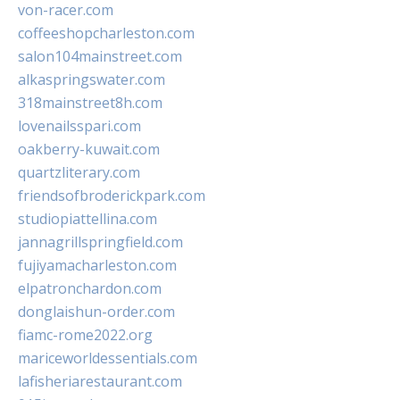
von-racer.com
coffeeshopcharleston.com
salon104mainstreet.com
alkaspringswater.com
318mainstreet8h.com
lovenailsspari.com
oakberry-kuwait.com
quartzliterary.com
friendsofbroderickpark.com
studiopiattellina.com
jannagrillspringfield.com
fujiyamacharleston.com
elpatronchardon.com
donglaishun-order.com
fiamc-rome2022.org
mariceworldessentials.com
lafisheriarestaurant.com