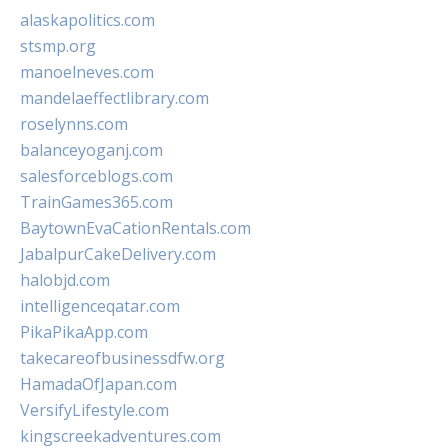
alaskapolitics.com
stsmp.org
manoelneves.com
mandelaeffectlibrary.com
roselynns.com
balanceyoganj.com
salesforceblogs.com
TrainGames365.com
BaytownEvaCationRentals.com
JabalpurCakeDelivery.com
halobjd.com
intelligenceqatar.com
PikaPikaApp.com
takecareofbusinessdfw.org
HamadaOfJapan.com
VersifyLifestyle.com
kingscreekadventures.com