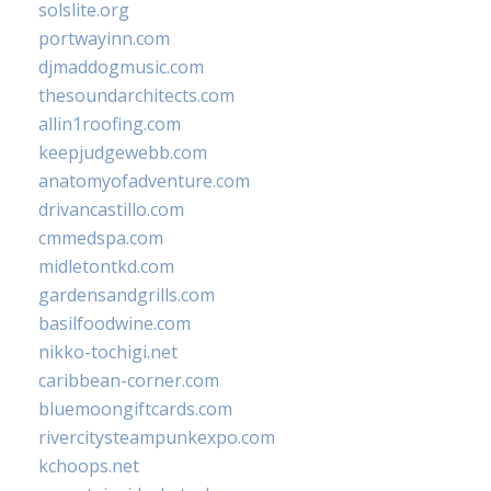
solslite.org
portwayinn.com
djmaddogmusic.com
thesoundarchitects.com
allin1roofing.com
keepjudgewebb.com
anatomyofadventure.com
drivancastillo.com
cmmedspa.com
midletontkd.com
gardensandgrills.com
basilfoodwine.com
nikko-tochigi.net
caribbean-corner.com
bluemoongiftcards.com
rivercitysteampunkexpo.com
kchoops.net