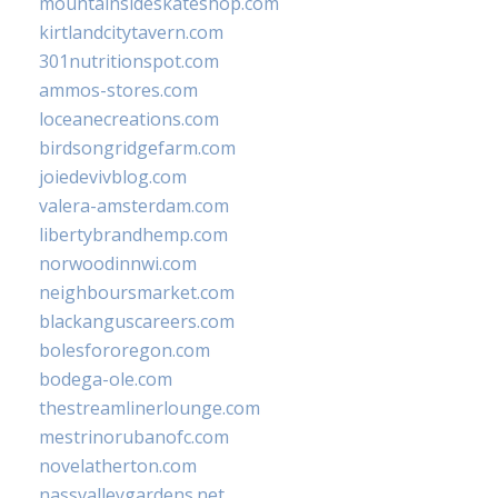
mountainsideskateshop.com
kirtlandcitytavern.com
301nutritionspot.com
ammos-stores.com
loceanecreations.com
birdsongridgefarm.com
joiedevivblog.com
valera-amsterdam.com
libertybrandhemp.com
norwoodinnwi.com
neighboursmarket.com
blackanguscareers.com
bolesfororegon.com
bodega-ole.com
thestreamlinerlounge.com
mestrinorubanofc.com
novelatherton.com
nassvalleygardens.net