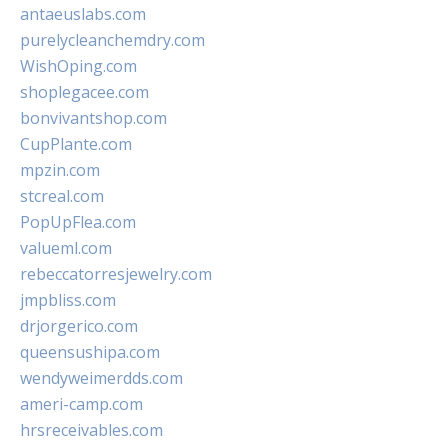
antaeuslabs.com
purelycleanchemdry.com
WishOping.com
shoplegacee.com
bonvivantshop.com
CupPlante.com
mpzin.com
stcreal.com
PopUpFlea.com
valueml.com
rebeccatorresjewelry.com
jmpbliss.com
drjorgerico.com
queensushipa.com
wendyweimerdds.com
ameri-camp.com
hrsreceivables.com