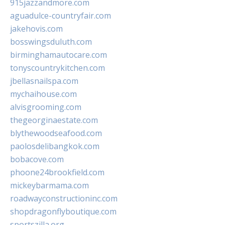
915jazzandmore.com
aguadulce-countryfair.com
jakehovis.com
bosswingsduluth.com
birminghamautocare.com
tonyscountrykitchen.com
jbellasnailspa.com
mychaihouse.com
alvisgrooming.com
thegeorginaestate.com
blythewoodseafood.com
paolosdelibangkok.com
bobacove.com
phoone24brookfield.com
mickeybarmama.com
roadwayconstructioninc.com
shopdragonflyboutique.com
sportszilla.org