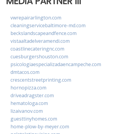
MEDIA PARTNER III
vwrepairarlington.com
cleaningservicebaltimore-md.com
beckslandscapeandfence.com
vistaaltadelveramendi.com
coastlinecateringnc.com
cuesburgershouston.com
psicologiaespecializadaencampeche.com
dmtacos.com
crescentstreetprinting.com
hornopizza.com
driveadragster.com
hematologa.com
lizaivanov.com
guesttinyhomes.com
home-plow-by-meyer.com