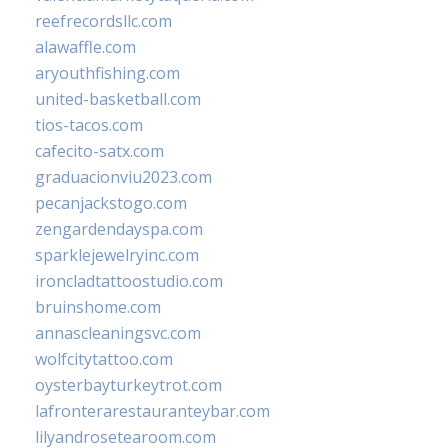
reefrecordsllc.com
alawaffle.com
aryouthfishing.com
united-basketball.com
tios-tacos.com
cafecito-satx.com
graduacionviu2023.com
pecanjackstogo.com
zengardendayspa.com
sparklejewelryinc.com
ironcladtattoostudio.com
bruinshome.com
annascleaningsvc.com
wolfcitytattoo.com
oysterbayturkeytrot.com
lafronterarestauranteybar.com
lilyandrosetearoom.com