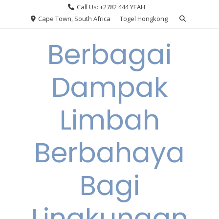
Skip
Call Us: +2782 444 YEAH
to
Cape Town, South Africa
Togel Hongkong
content
Berbagai
Dampak
Limbah
Berbahaya
Bagi
Lingkungan