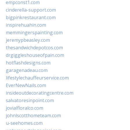
empconst1.com
cinderella-support.com
bigpinkrestaurant.com
inspirehuahin.com
memmingerspainting.com
jeremypbeasley.com
thesandwichdepotcos.com
drgiggleshouseofpain.com
hotflashdesigns.com
garagenadeau.com
lifestylechauffeurservice.com
EverNewNails.com
insideoutdecoratingcentre.com
salvatoresinpoint.com
jovialfloralco.com
johnlscotthometeam.com
u-seehomes.com