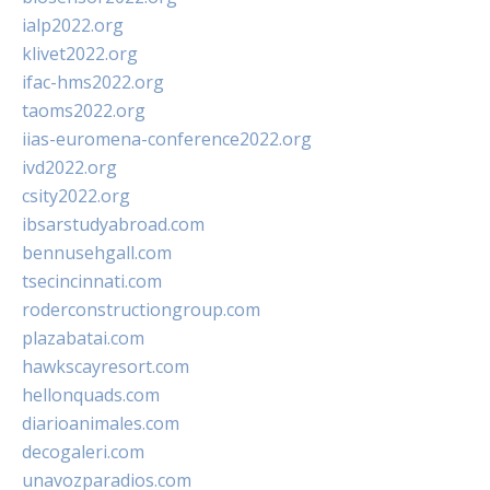
ialp2022.org
klivet2022.org
ifac-hms2022.org
taoms2022.org
iias-euromena-conference2022.org
ivd2022.org
csity2022.org
ibsarstudyabroad.com
bennusehgall.com
tsecincinnati.com
roderconstructiongroup.com
plazabatai.com
hawkscayresort.com
hellonquads.com
diarioanimales.com
decogaleri.com
unavozparadios.com