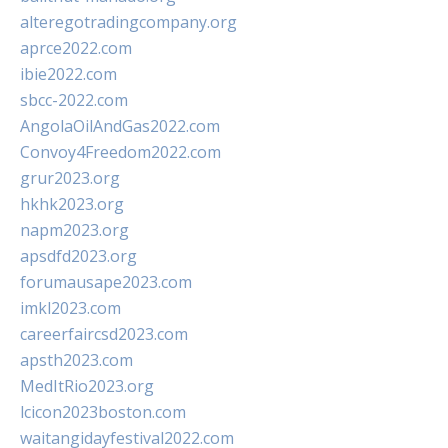
alteregotradingcompany.org
aprce2022.com
ibie2022.com
sbcc-2022.com
AngolaOilAndGas2022.com
Convoy4Freedom2022.com
grur2023.org
hkhk2023.org
napm2023.org
apsdfd2023.org
forumausape2023.com
imkl2023.com
careerfaircsd2023.com
apsth2023.com
MedItRio2023.org
lcicon2023boston.com
waitangidayfestival2022.com