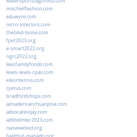
watersportslagonissi.com
mischieffashion.com
eduwyre.com
retro-interiors.com
theblvd-boise.com
fpet2023.org
e-smart2022.org
ngrc2022.org
leesfamilyfoods.com
lewis-lewis-cpas.com
eleontennis.com
cyetus.com
bradfordshops.com
almadenranchsanjose.com
advocatevijay.com
adlibilimler2023.com
naswwebed.org
balithut-manado.org