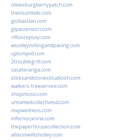
olivesburgberrypatch.com
theslushkids.com
giobastian.com
glpascensori.com
rifloorepoxy.com
woolleymillingandpaving.com
uptonpvd.com
2troublegrill.com
casateranga.com
sticksandstonesstudiooh.com
walkers-treeservice.com
shopmossi.com
untamedcollectivesd.com
mxpwellness.com
infernocanine.com
thepaperhousecollection.com
allisonwillisholley.com