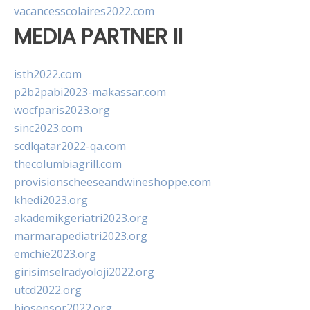
vacancesscolaires2022.com
MEDIA PARTNER II
isth2022.com
p2b2pabi2023-makassar.com
wocfparis2023.org
sinc2023.com
scdlqatar2022-qa.com
thecolumbiagrill.com
provisionscheeseandwineshoppe.com
khedi2023.org
akademikgeriatri2023.org
marmarapediatri2023.org
emchie2023.org
girisimselradyoloji2022.org
utcd2022.org
biosensor2022.org