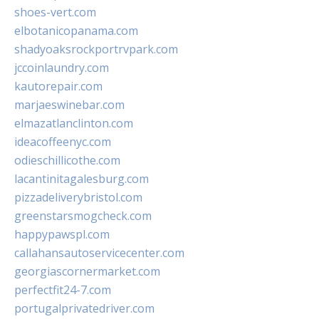
shoes-vert.com
elbotanicopanama.com
shadyoaksrockportrvpark.com
jccoinlaundry.com
kautorepair.com
marjaeswinebar.com
elmazatlanclinton.com
ideacoffeenyc.com
odieschillicothe.com
lacantinitagalesburg.com
pizzadeliverybristol.com
greenstarsmogcheck.com
happypawspl.com
callahansautoservicecenter.com
georgiascornermarket.com
perfectfit24-7.com
portugalprivatedriver.com