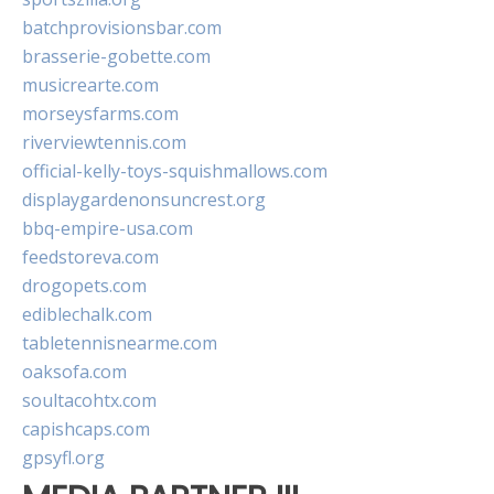
batchprovisionsbar.com
brasserie-gobette.com
musicrearte.com
morseysfarms.com
riverviewtennis.com
official-kelly-toys-squishmallows.com
displaygardenonsuncrest.org
bbq-empire-usa.com
feedstoreva.com
drogopets.com
ediblechalk.com
tabletennisnearme.com
oaksofa.com
soultacohtx.com
capishcaps.com
gpsyfl.org