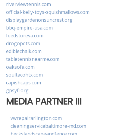
riverviewtennis.com
official-kelly-toys-squishmallows.com
displaygardenonsuncrest.org
bbq-empire-usa.com
feedstoreva.com
drogopets.com
ediblechalk.com
tabletennisnearme.com
oaksofa.com
soultacohtx.com
capishcaps.com
gpsyfl.org
MEDIA PARTNER III
vwrepairarlington.com
cleaningservicebaltimore-md.com
beckslandscapeandfence.com