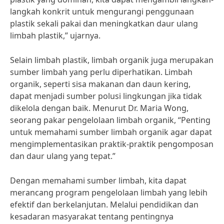
langkah konkrit untuk mengurangi penggunaan
plastik sekali pakai dan meningkatkan daur ulang
limbah plastik,” ujarnya.
Selain limbah plastik, limbah organik juga merupakan
sumber limbah yang perlu diperhatikan. Limbah
organik, seperti sisa makanan dan daun kering,
dapat menjadi sumber polusi lingkungan jika tidak
dikelola dengan baik. Menurut Dr. Maria Wong,
seorang pakar pengelolaan limbah organik, “Penting
untuk memahami sumber limbah organik agar dapat
mengimplementasikan praktik-praktik pengomposan
dan daur ulang yang tepat.”
Dengan memahami sumber limbah, kita dapat
merancang program pengelolaan limbah yang lebih
efektif dan berkelanjutan. Melalui pendidikan dan
kesadaran masyarakat tentang pentingnya