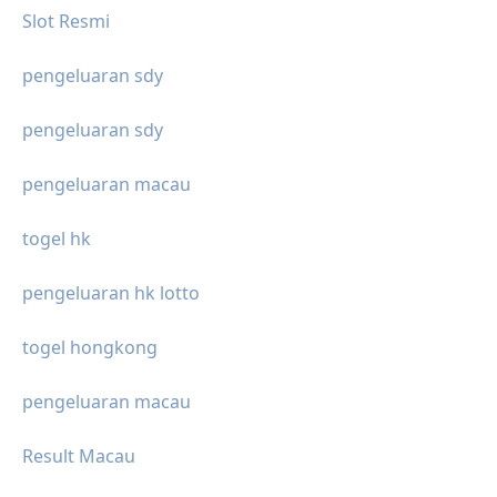
Slot Resmi
pengeluaran sdy
pengeluaran sdy
pengeluaran macau
togel hk
pengeluaran hk lotto
togel hongkong
pengeluaran macau
Result Macau