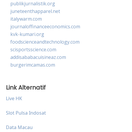
publikjurnalistik.org
juneteenthapparel.net
italywarm.com
journaloffinanceeconomics.com
kvk-kumari.org
foodscienceandtechnology.com
scisportsscience.com
addisababacuisineaz.com
burgerimcamas.com
Link Alternatif
Live HK
Slot Pulsa Indosat
Data Macau