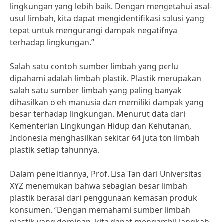
lingkungan yang lebih baik. Dengan mengetahui asal-
usul limbah, kita dapat mengidentifikasi solusi yang
tepat untuk mengurangi dampak negatifnya
terhadap lingkungan.”
Salah satu contoh sumber limbah yang perlu
dipahami adalah limbah plastik. Plastik merupakan
salah satu sumber limbah yang paling banyak
dihasilkan oleh manusia dan memiliki dampak yang
besar terhadap lingkungan. Menurut data dari
Kementerian Lingkungan Hidup dan Kehutanan,
Indonesia menghasilkan sekitar 64 juta ton limbah
plastik setiap tahunnya.
Dalam penelitiannya, Prof. Lisa Tan dari Universitas
XYZ menemukan bahwa sebagian besar limbah
plastik berasal dari penggunaan kemasan produk
konsumen. “Dengan memahami sumber limbah
plastik yang dominan, kita dapat mengambil langkah-