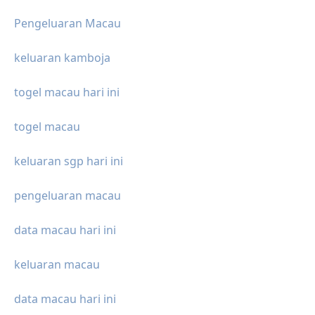
Pengeluaran Macau
keluaran kamboja
togel macau hari ini
togel macau
keluaran sgp hari ini
pengeluaran macau
data macau hari ini
keluaran macau
data macau hari ini