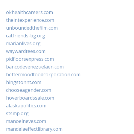
okhealthcareers.com
theintexperience.com
unboundedthefilm.com
catfriends-bg.org
marianlives.org
waywardtees.com
pidfloorsexpress.com
bancodevenezuelaen.com
bettermoodfoodcorporation.com
hingstonnt.com
chooseagender.com
hoverboardssale.com
alaskapolitics.com
stsmp.org
manoelneves.com
mandelaeffectlibrary.com