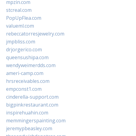
mpzin.com
stcreal.com
PopUpFlea.com
valueml.com
rebeccatorresjewelry.com
jmpbliss.com
drjorgerico.com
queensushipa.com
wendyweimerdds.com
ameri-camp.com
hrsreceivables.com
empconst1.com
cinderella-support.com
bigpinkrestaurant.com
inspirehuahin.com
memmingerspainting.com
jeremypbeasley.com