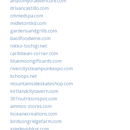
anatomyofadventure.com
drivancastillo.com
cmmedspa.com
midletontkd.com
gardensandgrills.com
basilfoodwine.com
nikko-tochigi.net
caribbean-corner.com
bluemoongiftcards.com
rivercitysteampunkexpo.com
kchoops.net
mountainsideskateshop.com
kirtlandcitytavern.com
301nutritionspot.com
ammos-stores.com
loceanecreations.com
birdsongridgefarm.com
joiedevivblog.com