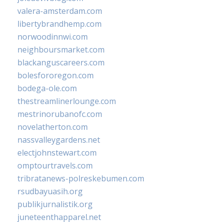
valera-amsterdam.com
libertybrandhemp.com
norwoodinnwi.com
neighboursmarket.com
blackanguscareers.com
bolesfororegon.com
bodega-ole.com
thestreamlinerlounge.com
mestrinorubanofc.com
novelatherton.com
nassvalleygardens.net
electjohnstewart.com
omptourtravels.com
tribratanews-polreskebumen.com
rsudbayuasih.org
publikjurnalistik.org
juneteenthapparel.net