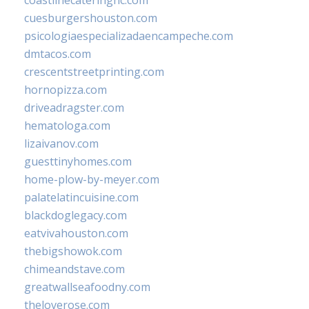
cuesburgershouston.com
psicologiaespecializadaencampeche.com
dmtacos.com
crescentstreetprinting.com
hornopizza.com
driveadragster.com
hematologa.com
lizaivanov.com
guesttinyhomes.com
home-plow-by-meyer.com
palatelatincuisine.com
blackdoglegacy.com
eatvivahouston.com
thebigshowok.com
chimeandstave.com
greatwallseafoodny.com
theloverose.com