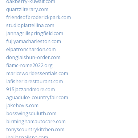
oakberry-kuwait.com
quartzliterary.com
friendsofbroderickpark.com
studiopiattellina.com
jannagrillspringfield.com
fujiyamacharleston.com
elpatronchardon.com
donglaishun-order.com
fiamc-rome2022.org
mariceworldessentials.com
lafisheriarestaurant.com
915jazzandmore.com
aguadulce-countryfair.com
jakehovis.com
bosswingsduluth.com
birminghamautocare.com
tonyscountrykitchen.com
jbellasnailspa.com