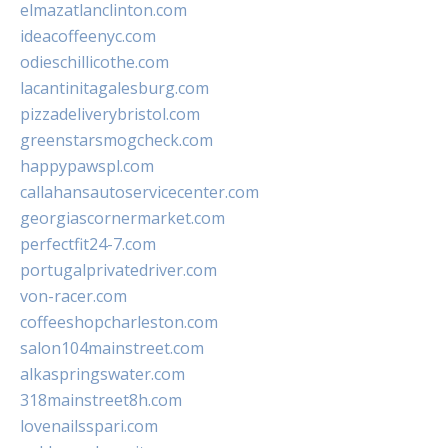
elmazatlanclinton.com
ideacoffeenyc.com
odieschillicothe.com
lacantinitagalesburg.com
pizzadeliverybristol.com
greenstarsmogcheck.com
happypawspl.com
callahansautoservicecenter.com
georgiascornermarket.com
perfectfit24-7.com
portugalprivatedriver.com
von-racer.com
coffeeshopcharleston.com
salon104mainstreet.com
alkaspringswater.com
318mainstreet8h.com
lovenailsspari.com