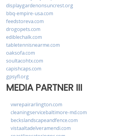
displaygardenonsuncrest.org
bbq-empire-usa.com
feedstoreva.com
drogopets.com
ediblechalk.com
tabletennisnearme.com
oaksofa.com
soultacohtx.com
capishcaps.com
gpsyfl.org
MEDIA PARTNER III
vwrepairarlington.com
cleaningservicebaltimore-md.com
beckslandscapeandfence.com
vistaaltadelveramendi.com
coastlinecateringnc.com