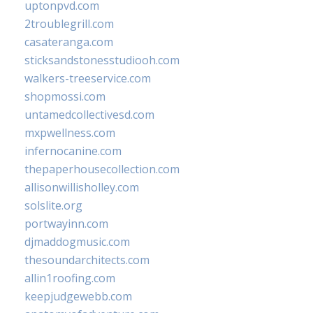
uptonpvd.com
2troublegrill.com
casateranga.com
sticksandstonesstudiooh.com
walkers-treeservice.com
shopmossi.com
untamedcollectivesd.com
mxpwellness.com
infernocanine.com
thepaperhousecollection.com
allisonwillisholley.com
solslite.org
portwayinn.com
djmaddogmusic.com
thesoundarchitects.com
allin1roofing.com
keepjudgewebb.com