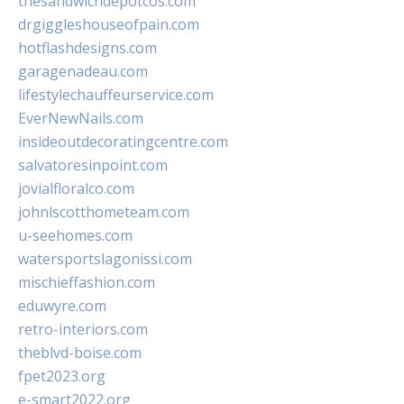
thesandwichdepotcos.com
drgiggleshouseofpain.com
hotflashdesigns.com
garagenadeau.com
lifestylechauffeurservice.com
EverNewNails.com
insideoutdecoratingcentre.com
salvatoresinpoint.com
jovialfloralco.com
johnlscotthometeam.com
u-seehomes.com
watersportslagonissi.com
mischieffashion.com
eduwyre.com
retro-interiors.com
theblvd-boise.com
fpet2023.org
e-smart2022.org