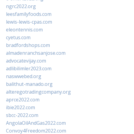
ngrc2022.org
leesfamilyfoods.com
lewis-lewis-cpas.com
eleontennis.com
cyetus.com
bradfordshops.com
almadenranchsanjose.com
advocatevijay.com
adlibilimler2023.com
naswwebed.org
balithut-manado.org
alteregotradingcompany.org
aprce2022.com
ibie2022.com
sbcc-2022.com
AngolaOilAndGas2022.com
Convoy4Freedom2022.com