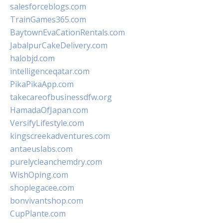
salesforceblogs.com
TrainGames365.com
BaytownEvaCationRentals.com
JabalpurCakeDelivery.com
halobjd.com
intelligenceqatar.com
PikaPikaApp.com
takecareofbusinessdfw.org
HamadaOfJapan.com
VersifyLifestyle.com
kingscreekadventures.com
antaeuslabs.com
purelycleanchemdry.com
WishOping.com
shoplegacee.com
bonvivantshop.com
CupPlante.com