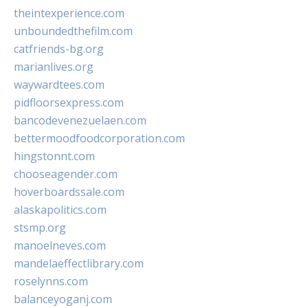
theintexperience.com
unboundedthefilm.com
catfriends-bg.org
marianlives.org
waywardtees.com
pidfloorsexpress.com
bancodevenezuelaen.com
bettermoodfoodcorporation.com
hingstonnt.com
chooseagender.com
hoverboardssale.com
alaskapolitics.com
stsmp.org
manoelneves.com
mandelaeffectlibrary.com
roselynns.com
balanceyoganj.com