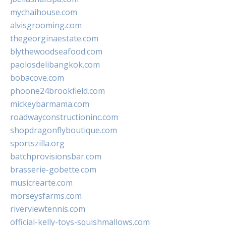
mychaihouse.com
alvisgrooming.com
thegeorginaestate.com
blythewoodseafood.com
paolosdelibangkok.com
bobacove.com
phoone24brookfield.com
mickeybarmama.com
roadwayconstructioninc.com
shopdragonflyboutique.com
sportszilla.org
batchprovisionsbar.com
brasserie-gobette.com
musicrearte.com
morseysfarms.com
riverviewtennis.com
official-kelly-toys-squishmallows.com