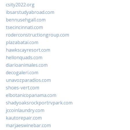
csity2022.org
ibsarstudyabroad.com
bennusehgall.com
tsecincinnati.com
roderconstructiongroup.com
plazabatai.com
hawkscayresort.com
hellonquads.com
diarioanimales.com
decogaleri.com
unavozparadios.com
shoes-vert.com
elbotanicopanama.com
shadyoaksrockportrvpark.com
jccoinlaundry.com
kautorepair.com
marjaeswinebar.com