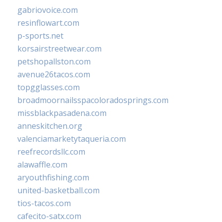
gabriovoice.com
resinflowart.com
p-sports.net
korsairstreetwear.com
petshopallston.com
avenue26tacos.com
topgglasses.com
broadmoornailsspacoloradosprings.com
missblackpasadena.com
anneskitchen.org
valenciamarketytaqueria.com
reefrecordsllc.com
alawaffle.com
aryouthfishing.com
united-basketball.com
tios-tacos.com
cafecito-satx.com