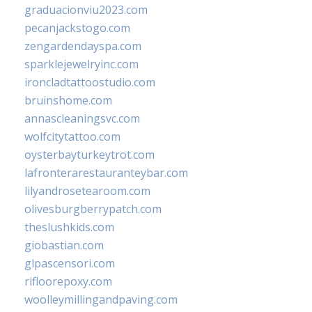
graduacionviu2023.com
pecanjackstogo.com
zengardendayspa.com
sparklejewelryinc.com
ironcladtattoostudio.com
bruinshome.com
annascleaningsvc.com
wolfcitytattoo.com
oysterbayturkeytrot.com
lafronterarestauranteybar.com
lilyandrosetearoom.com
olivesburgberrypatch.com
theslushkids.com
giobastian.com
glpascensori.com
rifloorepoxy.com
woolleymillingandpaving.com