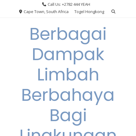
Skip
Call Us: +2782 444 YEAH
to
Cape Town, South Africa
Togel Hongkong
content
Berbagai
Dampak
Limbah
Berbahaya
Bagi
Lingkungan