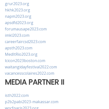
grur2023.org
hkhk2023.org
napm2023.org
apsdfd2023.org
forumausape2023.com
imkl2023.com
careerfaircsd2023.com
apsth2023.com
MedItRio2023.org
lcicon2023boston.com
waitangidayfestival2022.com
vacancesscolaires2022.com
MEDIA PARTNER II
isth2022.com
p2b2pabi2023-makassar.com
wocfparis2023.org