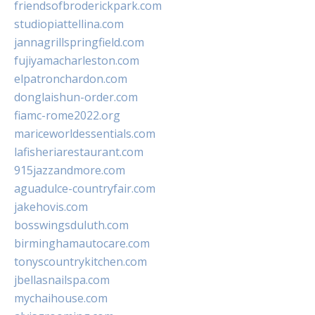
friendsofbroderickpark.com
studiopiattellina.com
jannagrillspringfield.com
fujiyamacharleston.com
elpatronchardon.com
donglaishun-order.com
fiamc-rome2022.org
mariceworldessentials.com
lafisheriarestaurant.com
915jazzandmore.com
aguadulce-countryfair.com
jakehovis.com
bosswingsduluth.com
birminghamautocare.com
tonyscountrykitchen.com
jbellasnailspa.com
mychaihouse.com