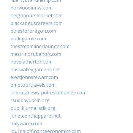
norwoodinnwi.com
neighboursmarket.com
blackanguscareers.com
bolesfororegon.com
bodega-ole.com
thestreamlinerlounge.com
mestrinorubanofc.com
novelatherton.com
nassvalleygardens.net
electjohnstewart.com
omptourtravels.com
tribratanews-polreskebumen.com
rsudbayuasih.org
publikjurnalistik.org
juneteenthapparel.net
italywarm.com
journaloffinanceeconomics.com