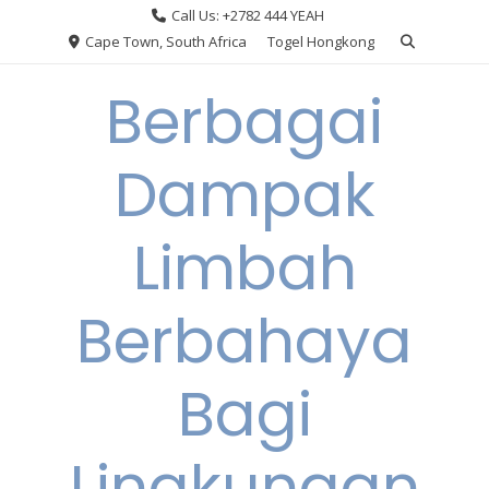
Skip
Call Us: +2782 444 YEAH
to
Cape Town, South Africa
Togel Hongkong
content
Berbagai
Dampak
Limbah
Berbahaya
Bagi
Lingkungan