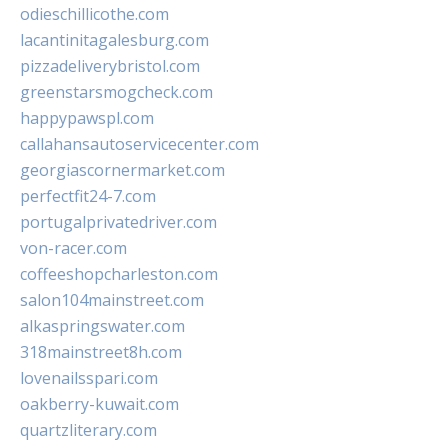
odieschillicothe.com
lacantinitagalesburg.com
pizzadeliverybristol.com
greenstarsmogcheck.com
happypawspl.com
callahansautoservicecenter.com
georgiascornermarket.com
perfectfit24-7.com
portugalprivatedriver.com
von-racer.com
coffeeshopcharleston.com
salon104mainstreet.com
alkaspringswater.com
318mainstreet8h.com
lovenailsspari.com
oakberry-kuwait.com
quartzliterary.com