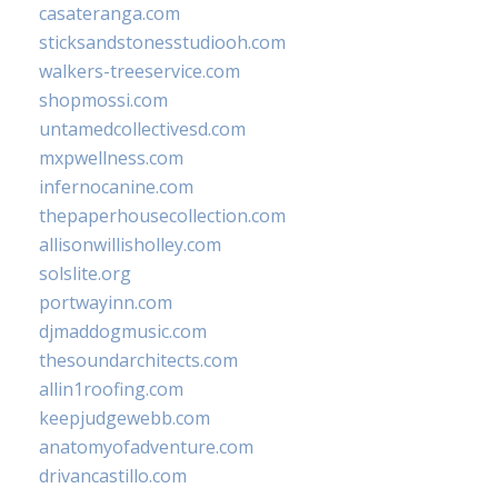
casateranga.com
sticksandstonesstudiooh.com
walkers-treeservice.com
shopmossi.com
untamedcollectivesd.com
mxpwellness.com
infernocanine.com
thepaperhousecollection.com
allisonwillisholley.com
solslite.org
portwayinn.com
djmaddogmusic.com
thesoundarchitects.com
allin1roofing.com
keepjudgewebb.com
anatomyofadventure.com
drivancastillo.com