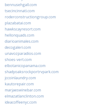
bennusehgall.com
tsecincinnati.com
roderconstructiongroup.com
plazabatai.com
hawkscayresort.com
hellonquads.com
diarioanimales.com
decogaleri.com
unavozparadios.com
shoes-vert.com
elbotanicopanama.com
shadyoaksrockportrvpark.com
jccoinlaundry.com
kautorepair.com
marjaeswinebar.com
elmazatlanclinton.com
ideacoffeenyc.com