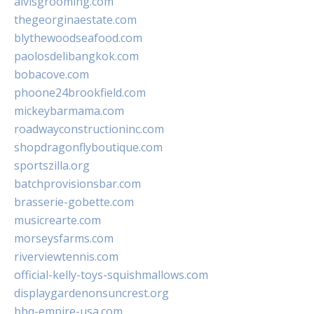
alvisgrooming.com
thegeorginaestate.com
blythewoodseafood.com
paolosdelibangkok.com
bobacove.com
phoone24brookfield.com
mickeybarmama.com
roadwayconstructioninc.com
shopdragonflyboutique.com
sportszilla.org
batchprovisionsbar.com
brasserie-gobette.com
musicrearte.com
morseysfarms.com
riverviewtennis.com
official-kelly-toys-squishmallows.com
displaygardenonsuncrest.org
bbq-empire-usa.com