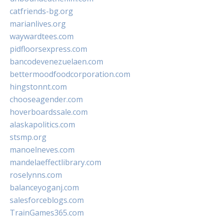
catfriends-bg.org
marianlives.org
waywardtees.com
pidfloorsexpress.com
bancodevenezuelaen.com
bettermoodfoodcorporation.com
hingstonnt.com
chooseagender.com
hoverboardssale.com
alaskapolitics.com
stsmp.org
manoelneves.com
mandelaeffectlibrary.com
roselynns.com
balanceyoganj.com
salesforceblogs.com
TrainGames365.com