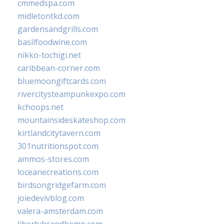
cmmedspa.com
midletontkd.com
gardensandgrills.com
basilfoodwine.com
nikko-tochigi.net
caribbean-corner.com
bluemoongiftcards.com
rivercitysteampunkexpo.com
kchoops.net
mountainsideskateshop.com
kirtlandcitytavern.com
301nutritionspot.com
ammos-stores.com
loceanecreations.com
birdsongridgefarm.com
joiedevivblog.com
valera-amsterdam.com
libertybrandhemp.com