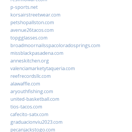
p-sports.net
korsairstreetwear.com
petshopallston.com
avenue26tacos.com
topgglasses.com
broadmoornailsspacoloradosprings.com
missblackpasadena.com
anneskitchen.org
valenciamarketytaqueria.com
reefrecordsllc.com
alawaffle.com
aryouthfishing.com
united-basketball.com
tios-tacos.com
cafecito-satx.com
graduacionviu2023.com
pecanjackstogo.com