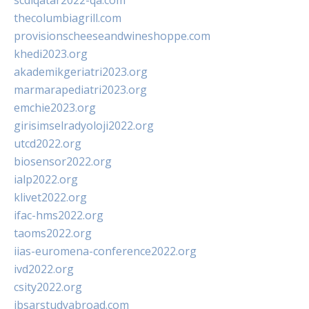
scdlqatar2022-qa.com
thecolumbiagrill.com
provisionscheeseandwineshoppe.com
khedi2023.org
akademikgeriatri2023.org
marmarapediatri2023.org
emchie2023.org
girisimselradyoloji2022.org
utcd2022.org
biosensor2022.org
ialp2022.org
klivet2022.org
ifac-hms2022.org
taoms2022.org
iias-euromena-conference2022.org
ivd2022.org
csity2022.org
ibsarstudyabroad.com