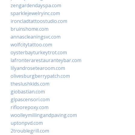
zengardendayspa.com
sparklejewelryinc.com
ironcladtattoostudio.com
bruinshome.com
annascleaningsvc.com
wolfcitytattoo.com
oysterbayturkeytrot.com
lafronterarestauranteybar.com
lilyandrosetearoom.com
olivesburgberrypatch.com
theslushkids.com
giobastian.com
glpascensori.com
rifloorepoxy.com
woolleymillingandpaving.com
uptonpvd.com
2troublegrill.com