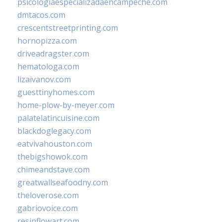
psicologiaespecializadaencampeche.com
dmtacos.com
crescentstreetprinting.com
hornopizza.com
driveadragster.com
hematologa.com
lizaivanov.com
guesttinyhomes.com
home-plow-by-meyer.com
palatelatincuisine.com
blackdoglegacy.com
eatvivahouston.com
thebigshowok.com
chimeandstave.com
greatwallseafoodny.com
theloverose.com
gabriovoice.com
resinflowart.com