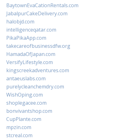
BaytownEvaCationRentals.com
JabalpurCakeDelivery.com
halobjd.com
intelligenceqatar.com
PikaPikaApp.com
takecareofbusinessdfw.org
HamadaOfJapan.com
VersifyLifestyle.com
kingscreekadventures.com
antaeuslabs.com
purelycleanchemdry.com
WishOping.com
shoplegacee.com
bonvivantshop.com
CupPlante.com
mpzin.com
stcreal.com