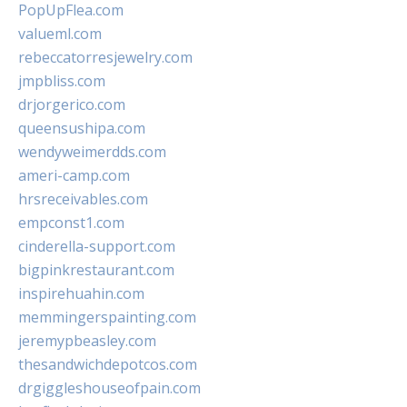
PopUpFlea.com
valueml.com
rebeccatorresjewelry.com
jmpbliss.com
drjorgerico.com
queensushipa.com
wendyweimerdds.com
ameri-camp.com
hrsreceivables.com
empconst1.com
cinderella-support.com
bigpinkrestaurant.com
inspirehuahin.com
memmingerspainting.com
jeremypbeasley.com
thesandwichdepotcos.com
drgiggleshouseofpain.com