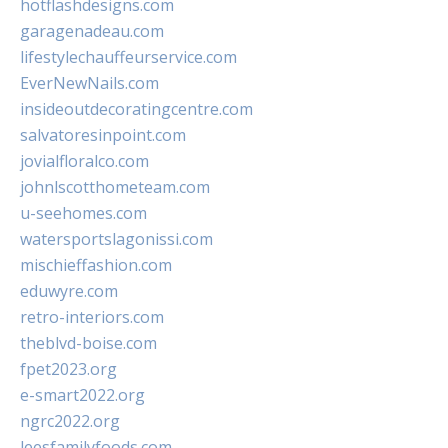
hotflashdesigns.com
garagenadeau.com
lifestylechauffeurservice.com
EverNewNails.com
insideoutdecoratingcentre.com
salvatoresinpoint.com
jovialfloralco.com
johnlscotthometeam.com
u-seehomes.com
watersportslagonissi.com
mischieffashion.com
eduwyre.com
retro-interiors.com
theblvd-boise.com
fpet2023.org
e-smart2022.org
ngrc2022.org
leesfamilyfoods.com