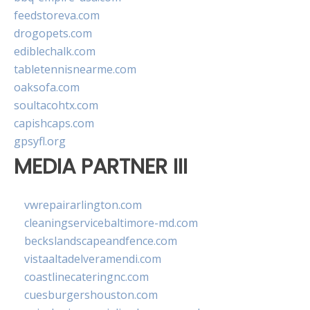
feedstoreva.com
drogopets.com
ediblechalk.com
tabletennisnearme.com
oaksofa.com
soultacohtx.com
capishcaps.com
gpsyfl.org
MEDIA PARTNER III
vwrepairarlington.com
cleaningservicebaltimore-md.com
beckslandscapeandfence.com
vistaaltadelveramendi.com
coastlinecateringnc.com
cuesburgershouston.com