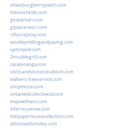
olivesburgberrypatch.com
theslushkids.com
giobastian.com
glpascensori.com
rifloorepoxy.com
woolleymillingandpaving.com
uptonpvd.com
2troublegrill.com
casateranga.com
sticksandstonesstudiooh.com
walkers-treeservice.com
shopmossi.com
untamedcollectivesd.com
mxpwellness.com
infernocanine.com
thepaperhousecollection.com
allisonwillisholley.com