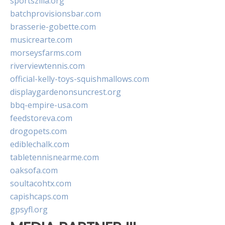
sportszilla.org
batchprovisionsbar.com
brasserie-gobette.com
musicrearte.com
morseysfarms.com
riverviewtennis.com
official-kelly-toys-squishmallows.com
displaygardenonsuncrest.org
bbq-empire-usa.com
feedstoreva.com
drogopets.com
ediblechalk.com
tabletennisnearme.com
oaksofa.com
soultacohtx.com
capishcaps.com
gpsyfl.org