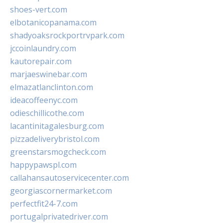
shoes-vert.com
elbotanicopanama.com
shadyoaksrockportrvpark.com
jccoinlaundry.com
kautorepair.com
marjaeswinebar.com
elmazatlanclinton.com
ideacoffeenyc.com
odieschillicothe.com
lacantinitagalesburg.com
pizzadeliverybristol.com
greenstarsmogcheck.com
happypawspl.com
callahansautoservicecenter.com
georgiascornermarket.com
perfectfit24-7.com
portugalprivatedriver.com