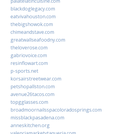
palatelatincuisine.com
blackdoglegacy.com
eatvivahouston.com
thebigshowok.com
chimeandstave.com
greatwallseafoodny.com
theloverose.com
gabriovoice.com
resinflowart.com
p-sports.net
korsairstreetwear.com
petshopallston.com
avenue26tacos.com
topgglasses.com
broadmoornailsspacoloradosprings.com
missblackpasadena.com
anneskitchen.org
valenciamarketytaqueria.com