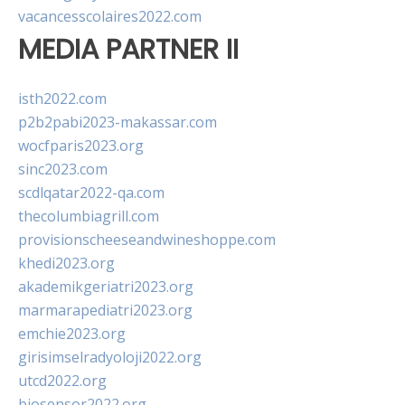
vacancesscolaires2022.com
MEDIA PARTNER II
isth2022.com
p2b2pabi2023-makassar.com
wocfparis2023.org
sinc2023.com
scdlqatar2022-qa.com
thecolumbiagrill.com
provisionscheeseandwineshoppe.com
khedi2023.org
akademikgeriatri2023.org
marmarapediatri2023.org
emchie2023.org
girisimselradyoloji2022.org
utcd2022.org
biosensor2022.org