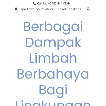
Skip
Call Us: +2782 444 YEAH
to
Cape Town, South Africa
Togel Hongkong
content
Berbagai
Dampak
Limbah
Berbahaya
Bagi
Lingkungan