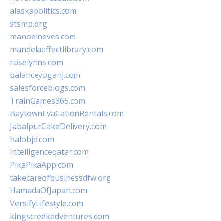
alaskapolitics.com
stsmp.org
manoelneves.com
mandelaeffectlibrary.com
roselynns.com
balanceyoganj.com
salesforceblogs.com
TrainGames365.com
BaytownEvaCationRentals.com
JabalpurCakeDelivery.com
halobjd.com
intelligenceqatar.com
PikaPikaApp.com
takecareofbusinessdfw.org
HamadaOfJapan.com
VersifyLifestyle.com
kingscreekadventures.com