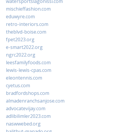
watersportslagonissi.com
mischieffashion.com
eduwyre.com
retro-interiors.com
theblvd-boise.com
fpet2023.org
e-smart2022.org
ngrc2022.org
leesfamilyfoods.com
lewis-lewis-cpas.com
eleontennis.com
cyetus.com
bradfordshops.com
almadenranchsanjose.com
advocatevijay.com
adlibilimler2023.com
naswwebed.org
balithut-manado.org