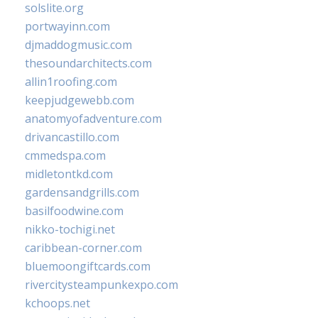
solslite.org
portwayinn.com
djmaddogmusic.com
thesoundarchitects.com
allin1roofing.com
keepjudgewebb.com
anatomyofadventure.com
drivancastillo.com
cmmedspa.com
midletontkd.com
gardensandgrills.com
basilfoodwine.com
nikko-tochigi.net
caribbean-corner.com
bluemoongiftcards.com
rivercitysteampunkexpo.com
kchoops.net