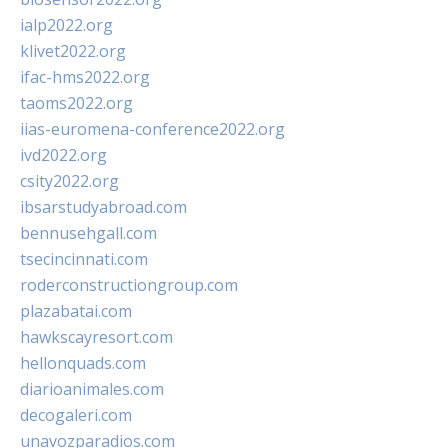
ialp2022.org
klivet2022.org
ifac-hms2022.org
taoms2022.org
iias-euromena-conference2022.org
ivd2022.org
csity2022.org
ibsarstudyabroad.com
bennusehgall.com
tsecincinnati.com
roderconstructiongroup.com
plazabatai.com
hawkscayresort.com
hellonquads.com
diarioanimales.com
decogaleri.com
unavozparadios.com