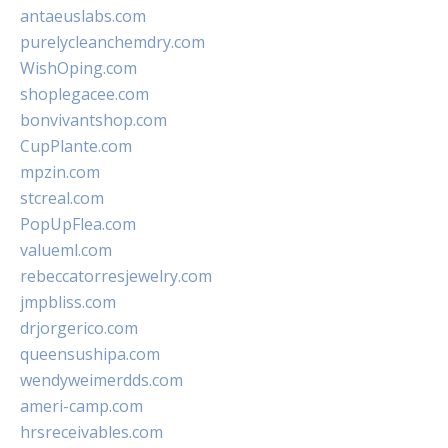
antaeuslabs.com
purelycleanchemdry.com
WishOping.com
shoplegacee.com
bonvivantshop.com
CupPlante.com
mpzin.com
stcreal.com
PopUpFlea.com
valueml.com
rebeccatorresjewelry.com
jmpbliss.com
drjorgerico.com
queensushipa.com
wendyweimerdds.com
ameri-camp.com
hrsreceivables.com