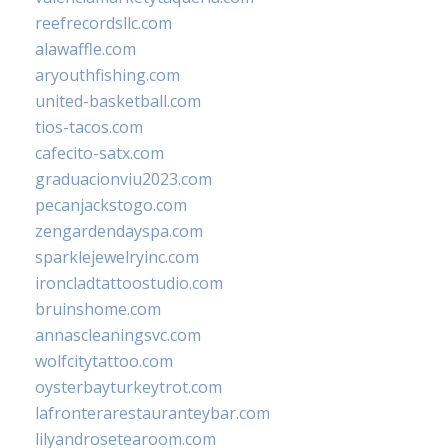
reefrecordsllc.com
alawaffle.com
aryouthfishing.com
united-basketball.com
tios-tacos.com
cafecito-satx.com
graduacionviu2023.com
pecanjackstogo.com
zengardendayspa.com
sparklejewelryinc.com
ironcladtattoostudio.com
bruinshome.com
annascleaningsvc.com
wolfcitytattoo.com
oysterbayturkeytrot.com
lafronterarestauranteybar.com
lilyandrosetearoom.com