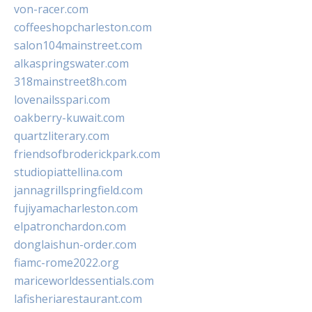
von-racer.com
coffeeshopcharleston.com
salon104mainstreet.com
alkaspringswater.com
318mainstreet8h.com
lovenailsspari.com
oakberry-kuwait.com
quartzliterary.com
friendsofbroderickpark.com
studiopiattellina.com
jannagrillspringfield.com
fujiyamacharleston.com
elpatronchardon.com
donglaishun-order.com
fiamc-rome2022.org
mariceworldessentials.com
lafisheriarestaurant.com