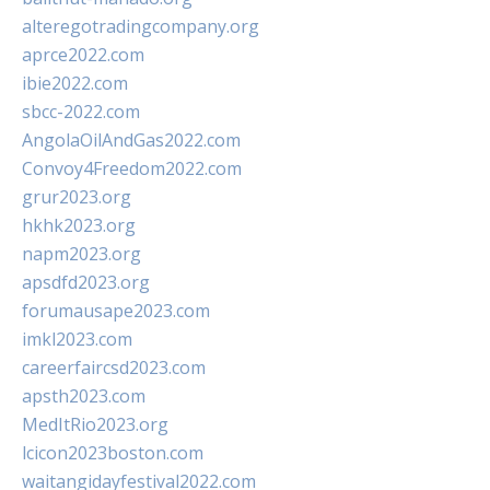
alteregotradingcompany.org
aprce2022.com
ibie2022.com
sbcc-2022.com
AngolaOilAndGas2022.com
Convoy4Freedom2022.com
grur2023.org
hkhk2023.org
napm2023.org
apsdfd2023.org
forumausape2023.com
imkl2023.com
careerfaircsd2023.com
apsth2023.com
MedItRio2023.org
lcicon2023boston.com
waitangidayfestival2022.com