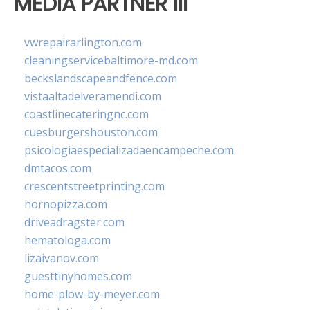
MEDIA PARTNER III
vwrepairarlington.com
cleaningservicebaltimore-md.com
beckslandscapeandfence.com
vistaaltadelveramendi.com
coastlinecateringnc.com
cuesburgershouston.com
psicologiaespecializadaencampeche.com
dmtacos.com
crescentstreetprinting.com
hornopizza.com
driveadragster.com
hematologa.com
lizaivanov.com
guesttinyhomes.com
home-plow-by-meyer.com