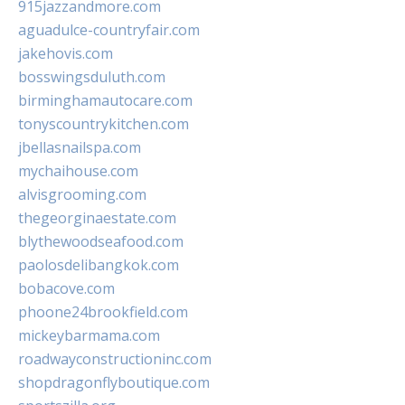
915jazzandmore.com
aguadulce-countryfair.com
jakehovis.com
bosswingsduluth.com
birminghamautocare.com
tonyscountrykitchen.com
jbellasnailspa.com
mychaihouse.com
alvisgrooming.com
thegeorginaestate.com
blythewoodseafood.com
paolosdelibangkok.com
bobacove.com
phoone24brookfield.com
mickeybarmama.com
roadwayconstructioninc.com
shopdragonflyboutique.com