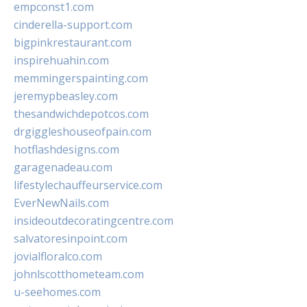
empconst1.com
cinderella-support.com
bigpinkrestaurant.com
inspirehuahin.com
memmingerspainting.com
jeremypbeasley.com
thesandwichdepotcos.com
drgiggleshouseofpain.com
hotflashdesigns.com
garagenadeau.com
lifestylechauffeurservice.com
EverNewNails.com
insideoutdecoratingcentre.com
salvatoresinpoint.com
jovialfloralco.com
johnlscotthometeam.com
u-seehomes.com