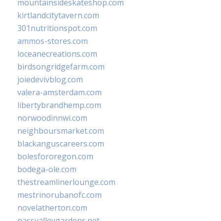
mountainsideskateshop.com
kirtlandcitytavern.com
301nutritionspot.com
ammos-stores.com
loceanecreations.com
birdsongridgefarm.com
joiedevivblog.com
valera-amsterdam.com
libertybrandhemp.com
norwoodinnwi.com
neighboursmarket.com
blackanguscareers.com
bolesfororegon.com
bodega-ole.com
thestreamlinerlounge.com
mestrinorubanofc.com
novelatherton.com
nassvalleygardens.net