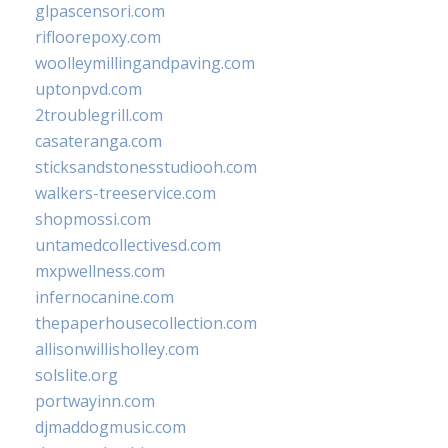
glpascensori.com
rifloorepoxy.com
woolleymillingandpaving.com
uptonpvd.com
2troublegrill.com
casateranga.com
sticksandstonesstudiooh.com
walkers-treeservice.com
shopmossi.com
untamedcollectivesd.com
mxpwellness.com
infernocanine.com
thepaperhousecollection.com
allisonwillisholley.com
solslite.org
portwayinn.com
djmaddogmusic.com