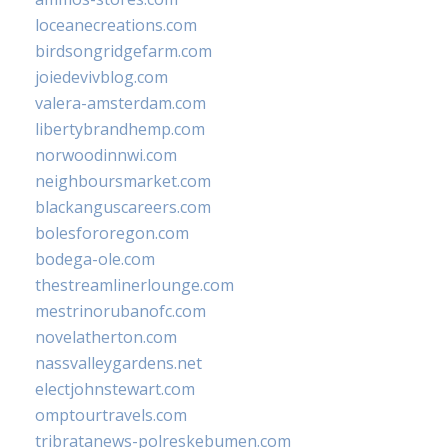
loceanecreations.com
birdsongridgefarm.com
joiedevivblog.com
valera-amsterdam.com
libertybrandhemp.com
norwoodinnwi.com
neighboursmarket.com
blackanguscareers.com
bolesfororegon.com
bodega-ole.com
thestreamlinerlounge.com
mestrinorubanofc.com
novelatherton.com
nassvalleygardens.net
electjohnstewart.com
omptourtravels.com
tribratanews-polreskebumen.com