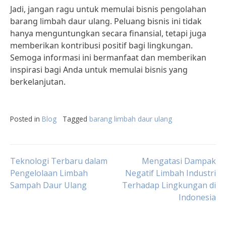
Jadi, jangan ragu untuk memulai bisnis pengolahan
barang limbah daur ulang. Peluang bisnis ini tidak
hanya menguntungkan secara finansial, tetapi juga
memberikan kontribusi positif bagi lingkungan.
Semoga informasi ini bermanfaat dan memberikan
inspirasi bagi Anda untuk memulai bisnis yang
berkelanjutan.
Posted in
Blog
Tagged
barang limbah daur ulang
Post
Teknologi Terbaru dalam
Mengatasi Dampak
Pengelolaan Limbah
Negatif Limbah Industri
Sampah Daur Ulang
Terhadap Lingkungan di
navigation
Indonesia