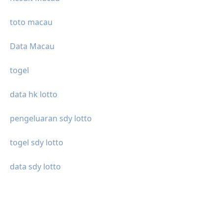
toto macau
Data Macau
togel
data hk lotto
pengeluaran sdy lotto
togel sdy lotto
data sdy lotto