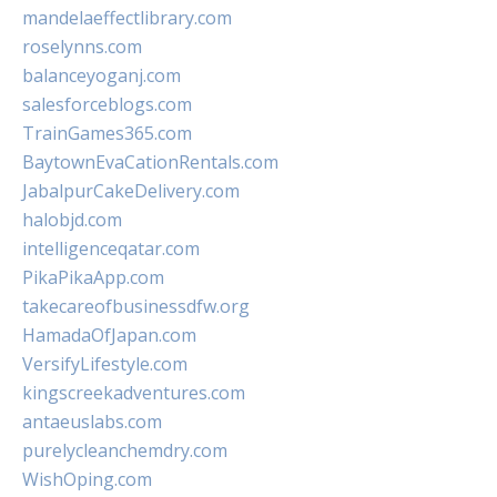
mandelaeffectlibrary.com
roselynns.com
balanceyoganj.com
salesforceblogs.com
TrainGames365.com
BaytownEvaCationRentals.com
JabalpurCakeDelivery.com
halobjd.com
intelligenceqatar.com
PikaPikaApp.com
takecareofbusinessdfw.org
HamadaOfJapan.com
VersifyLifestyle.com
kingscreekadventures.com
antaeuslabs.com
purelycleanchemdry.com
WishOping.com