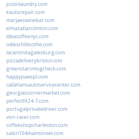
jccoinlaundry.com
kautorepair.com
marjaeswinebar.com
elmazatlanclinton.com
ideacoffeenyc.com
odieschillicothe.com
lacantinitagalesburg.com
pizzadeliverybristol.com
greenstarsmogcheck.com
happypawspl.com
callahansautoservicecenter.com
georgiascornermarket.com
perfectfit24-7.com
portugalprivatedriver.com
von-racer.com
coffeeshopcharleston.com
salon104mainstreet.com