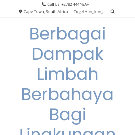
Skip
Call Us: +2782 444 YEAH
to
Cape Town, South Africa
Togel Hongkong
content
Berbagai
Dampak
Limbah
Berbahaya
Bagi
Lingkungan