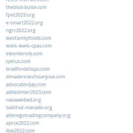
theblvd-boise.com
fpet2023.org
e-smart2022.org
ngrc2022.org
leesfamilyfoods.com
lewis-lewis-cpas.com
eleontennis.com
cyetus.com
bradfordshops.com
almadenranchsanjose.com
advocatevijay.com
adlibilimler2023.com
naswwebed.org
balithut-manado.org
alteregotradingcompany.org
aprce2022.com
ibie2022.com