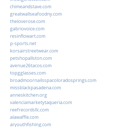
chimeandstave.com
greatwallseafoodny.com
theloverose.com
gabriovoice.com
resinflowart.com
p-sports.net
korsairstreetwear.com
petshopallston.com
avenue26tacos.com
topgglasses.com
broadmoornailsspacoloradosprings.com
missblackpasadena.com
anneskitchen.org
valenciamarketytaqueria.com
reefrecordsllc.com
alawaffle.com
aryouthfishing.com