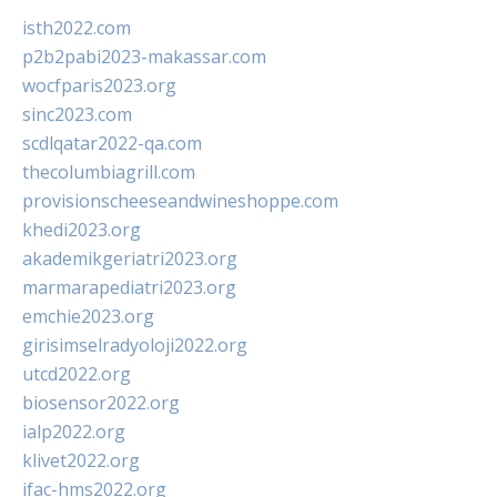
isth2022.com
p2b2pabi2023-makassar.com
wocfparis2023.org
sinc2023.com
scdlqatar2022-qa.com
thecolumbiagrill.com
provisionscheeseandwineshoppe.com
khedi2023.org
akademikgeriatri2023.org
marmarapediatri2023.org
emchie2023.org
girisimselradyoloji2022.org
utcd2022.org
biosensor2022.org
ialp2022.org
klivet2022.org
ifac-hms2022.org