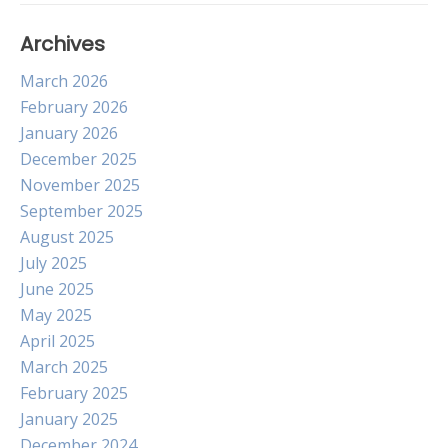
Archives
March 2026
February 2026
January 2026
December 2025
November 2025
September 2025
August 2025
July 2025
June 2025
May 2025
April 2025
March 2025
February 2025
January 2025
December 2024