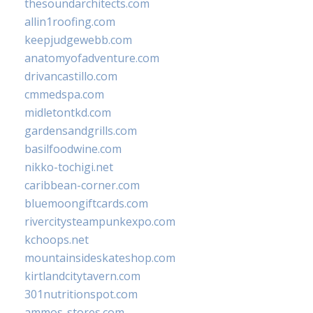
thesoundarchitects.com
allin1roofing.com
keepjudgewebb.com
anatomyofadventure.com
drivancastillo.com
cmmedspa.com
midletontkd.com
gardensandgrills.com
basilfoodwine.com
nikko-tochigi.net
caribbean-corner.com
bluemoongiftcards.com
rivercitysteampunkexpo.com
kchoops.net
mountainsideskateshop.com
kirtlandcitytavern.com
301nutritionspot.com
ammos-stores.com