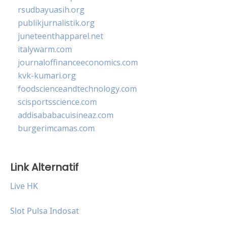
rsudbayuasih.org
publikjurnalistik.org
juneteenthapparel.net
italywarm.com
journaloffinanceeconomics.com
kvk-kumari.org
foodscienceandtechnology.com
scisportsscience.com
addisababacuisineaz.com
burgerimcamas.com
Link Alternatif
Live HK
Slot Pulsa Indosat