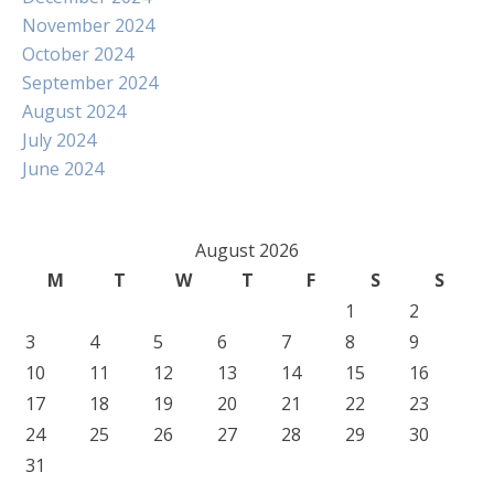
November 2024
October 2024
September 2024
August 2024
July 2024
June 2024
August 2026
M
T
W
T
F
S
S
1
2
3
4
5
6
7
8
9
10
11
12
13
14
15
16
17
18
19
20
21
22
23
24
25
26
27
28
29
30
31