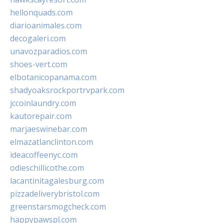
hellonquads.com
diarioanimales.com
decogaleri.com
unavozparadios.com
shoes-vert.com
elbotanicopanama.com
shadyoaksrockportrvpark.com
jccoinlaundry.com
kautorepair.com
marjaeswinebar.com
elmazatlanclinton.com
ideacoffeenyc.com
odieschillicothe.com
lacantinitagalesburg.com
pizzadeliverybristol.com
greenstarsmogcheck.com
happypawspl.com