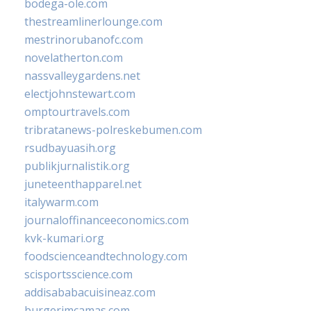
bodega-ole.com
thestreamlinerlounge.com
mestrinorubanofc.com
novelatherton.com
nassvalleygardens.net
electjohnstewart.com
omptourtravels.com
tribratanews-polreskebumen.com
rsudbayuasih.org
publikjurnalistik.org
juneteenthapparel.net
italywarm.com
journaloffinanceeconomics.com
kvk-kumari.org
foodscienceandtechnology.com
scisportsscience.com
addisababacuisineaz.com
burgerimcamas.com