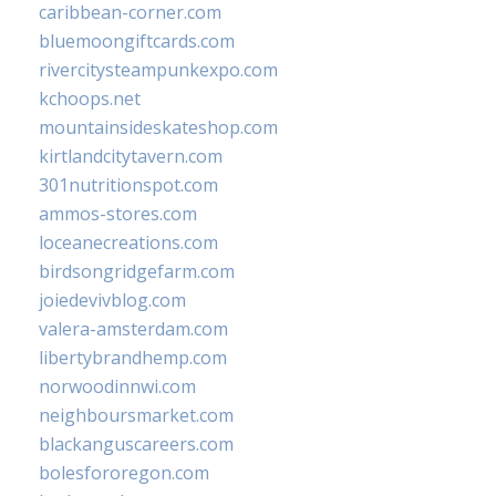
caribbean-corner.com
bluemoongiftcards.com
rivercitysteampunkexpo.com
kchoops.net
mountainsideskateshop.com
kirtlandcitytavern.com
301nutritionspot.com
ammos-stores.com
loceanecreations.com
birdsongridgefarm.com
joiedevivblog.com
valera-amsterdam.com
libertybrandhemp.com
norwoodinnwi.com
neighboursmarket.com
blackanguscareers.com
bolesfororegon.com