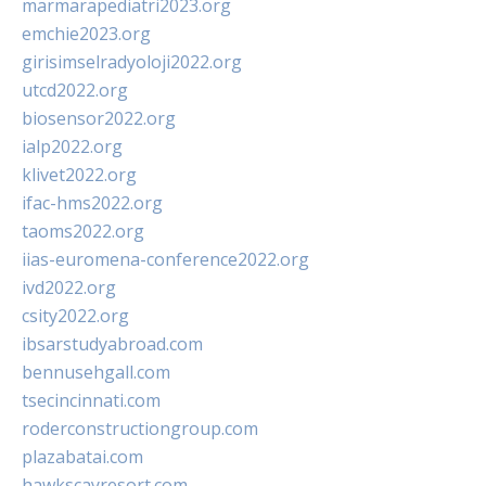
marmarapediatri2023.org
emchie2023.org
girisimselradyoloji2022.org
utcd2022.org
biosensor2022.org
ialp2022.org
klivet2022.org
ifac-hms2022.org
taoms2022.org
iias-euromena-conference2022.org
ivd2022.org
csity2022.org
ibsarstudyabroad.com
bennusehgall.com
tsecincinnati.com
roderconstructiongroup.com
plazabatai.com
hawkscayresort.com