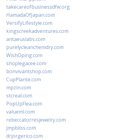
takecareofbusinessdfw.org
HamadaOfJapan.com
VersifyLifestyle.com
kingscreekadventures.com
antaeuslabs.com
purelycleanchemdry.com
WishOping.com
shoplegacee.com
bonvivantshop.com
CupPlante.com
mpzin.com
stcreal.com
PopUpFlea.com
valueml.com
rebeccatorresjewelry.com
jmpbliss.com
drjorgerico.com