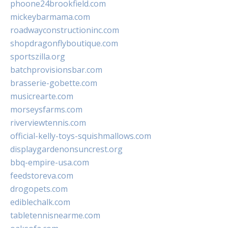
phoone24brookfield.com
mickeybarmama.com
roadwayconstructioninc.com
shopdragonflyboutique.com
sportszilla.org
batchprovisionsbar.com
brasserie-gobette.com
musicrearte.com
morseysfarms.com
riverviewtennis.com
official-kelly-toys-squishmallows.com
displaygardenonsuncrest.org
bbq-empire-usa.com
feedstoreva.com
drogopets.com
ediblechalk.com
tabletennisnearme.com