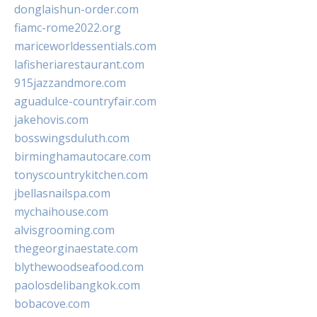
donglaishun-order.com
fiamc-rome2022.org
mariceworldessentials.com
lafisheriarestaurant.com
915jazzandmore.com
aguadulce-countryfair.com
jakehovis.com
bosswingsduluth.com
birminghamautocare.com
tonyscountrykitchen.com
jbellasnailspa.com
mychaihouse.com
alvisgrooming.com
thegeorginaestate.com
blythewoodseafood.com
paolosdelibangkok.com
bobacove.com