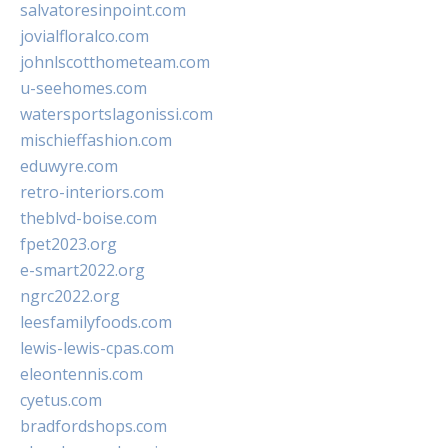
salvatoresinpoint.com
jovialfloralco.com
johnlscotthometeam.com
u-seehomes.com
watersportslagonissi.com
mischieffashion.com
eduwyre.com
retro-interiors.com
theblvd-boise.com
fpet2023.org
e-smart2022.org
ngrc2022.org
leesfamilyfoods.com
lewis-lewis-cpas.com
eleontennis.com
cyetus.com
bradfordshops.com