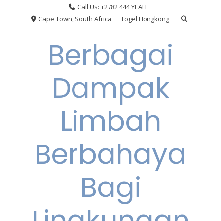
Skip
Call Us: +2782 444 YEAH
to
Cape Town, South Africa
Togel Hongkong
content
Berbagai
Dampak
Limbah
Berbahaya
Bagi
Lingkungan