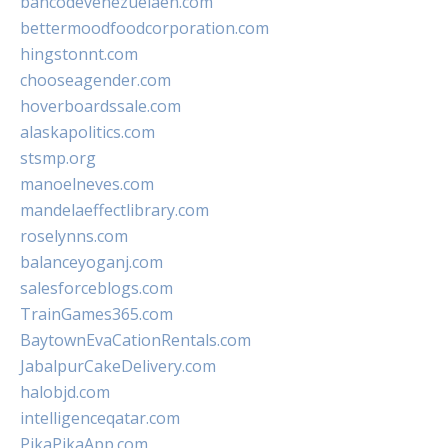
bancodevenezuelaen.com
bettermoodfoodcorporation.com
hingstonnt.com
chooseagender.com
hoverboardssale.com
alaskapolitics.com
stsmp.org
manoelneves.com
mandelaeffectlibrary.com
roselynns.com
balanceyoganj.com
salesforceblogs.com
TrainGames365.com
BaytownEvaCationRentals.com
JabalpurCakeDelivery.com
halobjd.com
intelligenceqatar.com
PikaPikaApp.com