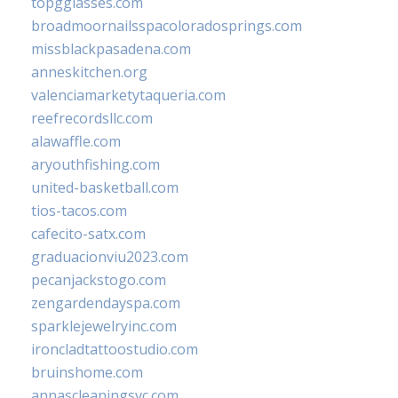
topgglasses.com
broadmoornailsspacoloradosprings.com
missblackpasadena.com
anneskitchen.org
valenciamarketytaqueria.com
reefrecordsllc.com
alawaffle.com
aryouthfishing.com
united-basketball.com
tios-tacos.com
cafecito-satx.com
graduacionviu2023.com
pecanjackstogo.com
zengardendayspa.com
sparklejewelryinc.com
ironcladtattoostudio.com
bruinshome.com
annascleaningsvc.com