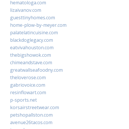
hematologa.com
lizaivanov.com
guesttinyhomes.com
home-plow-by-meyer.com
palatelatincuisine.com
blackdoglegacy.com
eatvivahouston.com
thebigshowok.com
chimeandstave.com
greatwallseafoodny.com
theloverose.com
gabriovoice.com
resinflowart.com
p-sports.net
korsairstreetwear.com
petshopallston.com
avenue26tacos.com