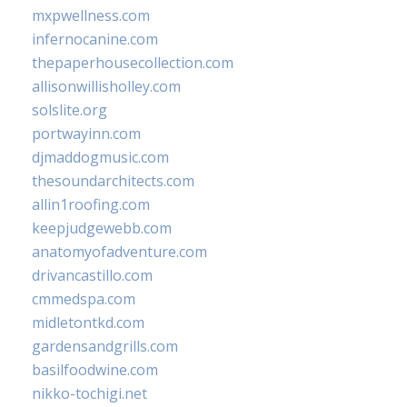
mxpwellness.com
infernocanine.com
thepaperhousecollection.com
allisonwillisholley.com
solslite.org
portwayinn.com
djmaddogmusic.com
thesoundarchitects.com
allin1roofing.com
keepjudgewebb.com
anatomyofadventure.com
drivancastillo.com
cmmedspa.com
midletontkd.com
gardensandgrills.com
basilfoodwine.com
nikko-tochigi.net