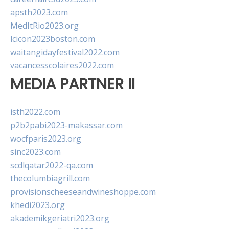
apsth2023.com
MedItRio2023.org
lcicon2023boston.com
waitangidayfestival2022.com
vacancesscolaires2022.com
MEDIA PARTNER II
isth2022.com
p2b2pabi2023-makassar.com
wocfparis2023.org
sinc2023.com
scdlqatar2022-qa.com
thecolumbiagrill.com
provisionscheeseandwineshoppe.com
khedi2023.org
akademikgeriatri2023.org