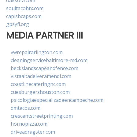
oaksofa.com
soultacohtx.com
capishcaps.com
gpsyfl.org
MEDIA PARTNER III
vwrepairarlington.com
cleaningservicebaltimore-md.com
beckslandscapeandfence.com
vistaaltadelveramendi.com
coastlinecateringnc.com
cuesburgershouston.com
psicologiaespecializadaencampeche.com
dmtacos.com
crescentstreetprinting.com
hornopizza.com
driveadragster.com