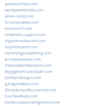
queensushipa.com
wendyweimerdds.com
ameri-camp.com
hrsreceivables.com
empconst1.com
cinderella-support.com
bigpinkrestaurant.com
inspirehuahin.com
memmingerspainting.com
jeremypbeasley.com
thesandwichdepotcos.com
drgiggleshouseofpain.com
hotflashdesigns.com
garagenadeau.com
lifestylechauffeurservice.com
EverNewNails.com
insideoutdecoratingcentre.com