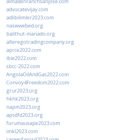
almadenranchsanjose.com
advocatevijay.com
adlibilimler2023.com
naswwebed.org
balithut-manado.org
alteregotradingcompany.org
aprce2022.com
ibie2022.com
sbcc-2022.com
AngolaOilAndGas2022.com
Convoy4Freedom2022.com
grur2023.org
hkhk2023.org
napm2023.org
apsdfd2023.org
forumausape2023.com
imkl2023.com
careerfaircsd2023.com