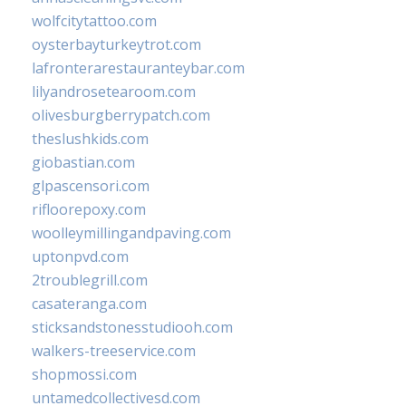
wolfcitytattoo.com
oysterbayturkeytrot.com
lafronterarestauranteybar.com
lilyandrosetearoom.com
olivesburgberrypatch.com
theslushkids.com
giobastian.com
glpascensori.com
rifloorepoxy.com
woolleymillingandpaving.com
uptonpvd.com
2troublegrill.com
casateranga.com
sticksandstonesstudiooh.com
walkers-treeservice.com
shopmossi.com
untamedcollectivesd.com