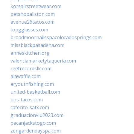
korsairstreetwear.com
petshopallston.com
avenue26tacos.com
topgglasses.com
broadmoornailsspacoloradosprings.com
missblackpasadena.com
anneskitchen.org
valenciamarketytaqueria.com
reefrecordsllc.com
alawaffle.com
aryouthfishing.com
united-basketball.com
tios-tacos.com
cafecito-satx.com
graduacionviu2023.com
pecanjackstogo.com
zengardendayspa.com