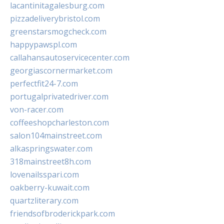
lacantinitagalesburg.com
pizzadeliverybristol.com
greenstarsmogcheck.com
happypawspl.com
callahansautoservicecenter.com
georgiascornermarket.com
perfectfit24-7.com
portugalprivatedriver.com
von-racer.com
coffeeshopcharleston.com
salon104mainstreet.com
alkaspringswater.com
318mainstreet8h.com
lovenailsspari.com
oakberry-kuwait.com
quartzliterary.com
friendsofbroderickpark.com