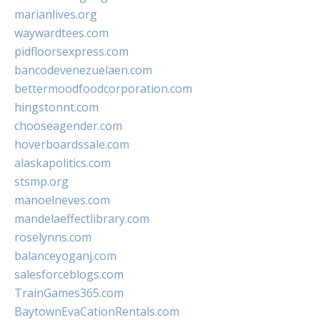
marianlives.org
waywardtees.com
pidfloorsexpress.com
bancodevenezuelaen.com
bettermoodfoodcorporation.com
hingstonnt.com
chooseagender.com
hoverboardssale.com
alaskapolitics.com
stsmp.org
manoelneves.com
mandelaeffectlibrary.com
roselynns.com
balanceyoganj.com
salesforceblogs.com
TrainGames365.com
BaytownEvaCationRentals.com