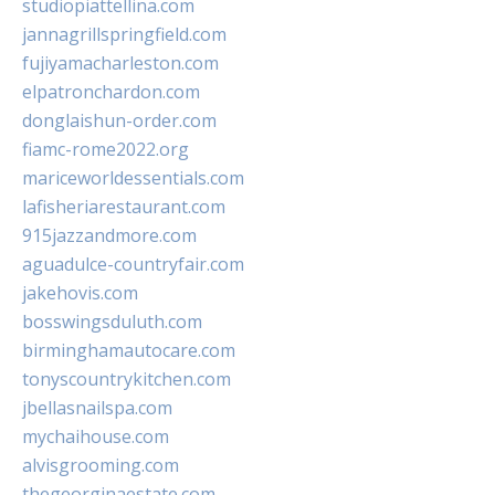
studiopiattellina.com
jannagrillspringfield.com
fujiyamacharleston.com
elpatronchardon.com
donglaishun-order.com
fiamc-rome2022.org
mariceworldessentials.com
lafisheriarestaurant.com
915jazzandmore.com
aguadulce-countryfair.com
jakehovis.com
bosswingsduluth.com
birminghamautocare.com
tonyscountrykitchen.com
jbellasnailspa.com
mychaihouse.com
alvisgrooming.com
thegeorginaestate.com