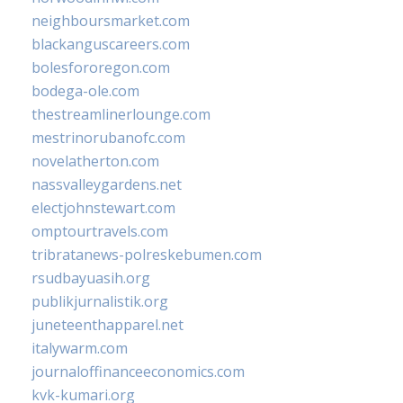
neighboursmarket.com
blackanguscareers.com
bolesfororegon.com
bodega-ole.com
thestreamlinerlounge.com
mestrinorubanofc.com
novelatherton.com
nassvalleygardens.net
electjohnstewart.com
omptourtravels.com
tribratanews-polreskebumen.com
rsudbayuasih.org
publikjurnalistik.org
juneteenthapparel.net
italywarm.com
journaloffinanceeconomics.com
kvk-kumari.org