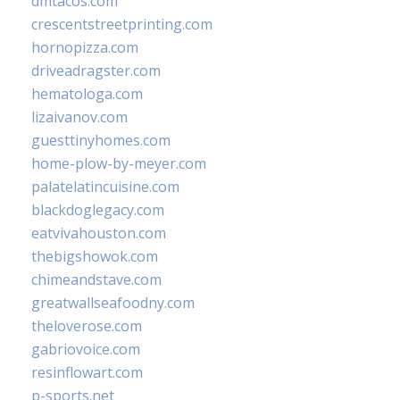
dmtacos.com
crescentstreetprinting.com
hornopizza.com
driveadragster.com
hematologa.com
lizaivanov.com
guesttinyhomes.com
home-plow-by-meyer.com
palatelatincuisine.com
blackdoglegacy.com
eatvivahouston.com
thebigshowok.com
chimeandstave.com
greatwallseafoodny.com
theloverose.com
gabriovoice.com
resinflowart.com
p-sports.net