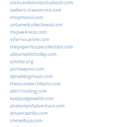
sticksandstonesstudiooh.com
walkers-treeservice.com
shopmossi.com
untamedcollectivesd.com
mxpwellness.com
infernocanine.com
thepaperhousecollection.com
allisonwillisholley.com
solslite.org
portwayinn.com
djmaddogmusic.com
thesoundarchitects.com
allin1roofing.com
keepjudgewebb.com
anatomyofadventure.com
drivancastillo.com
cmmedspa.com