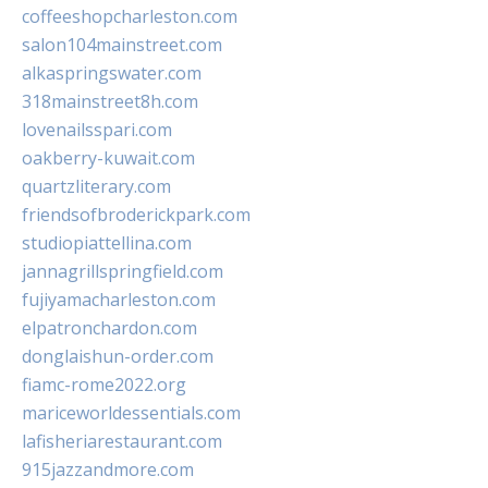
coffeeshopcharleston.com
salon104mainstreet.com
alkaspringswater.com
318mainstreet8h.com
lovenailsspari.com
oakberry-kuwait.com
quartzliterary.com
friendsofbroderickpark.com
studiopiattellina.com
jannagrillspringfield.com
fujiyamacharleston.com
elpatronchardon.com
donglaishun-order.com
fiamc-rome2022.org
mariceworldessentials.com
lafisheriarestaurant.com
915jazzandmore.com