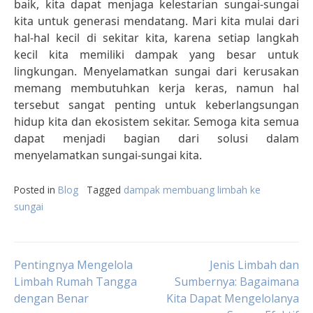
baik, kita dapat menjaga kelestarian sungai-sungai
kita untuk generasi mendatang. Mari kita mulai dari
hal-hal kecil di sekitar kita, karena setiap langkah
kecil kita memiliki dampak yang besar untuk
lingkungan. Menyelamatkan sungai dari kerusakan
memang membutuhkan kerja keras, namun hal
tersebut sangat penting untuk keberlangsungan
hidup kita dan ekosistem sekitar. Semoga kita semua
dapat menjadi bagian dari solusi dalam
menyelamatkan sungai-sungai kita.
Posted in
Blog
Tagged
dampak membuang limbah ke
sungai
Post
Pentingnya Mengelola
Jenis Limbah dan
Limbah Rumah Tangga
Sumbernya: Bagaimana
dengan Benar
Kita Dapat Mengelolanya
navigation