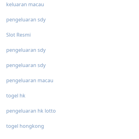
keluaran macau
pengeluaran sdy
Slot Resmi
pengeluaran sdy
pengeluaran sdy
pengeluaran macau
togel hk
pengeluaran hk lotto
togel hongkong