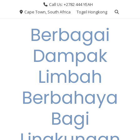
Skip
Call Us: +2782 444 YEAH
to
Cape Town, South Africa
Togel Hongkong
content
Berbagai
Dampak
Limbah
Berbahaya
Bagi
Lingkungan