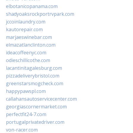
elbotanicopanama.com
shadyoaksrockportrvpark.com
jccoinlaundry.com
kautorepair.com
marjaeswinebar.com
elmazatlanclinton.com
ideacoffeenyc.com
odieschillicothe.com
lacantinitagalesburg.com
pizzadeliverybristol.com
greenstarsmogcheck.com
happypawspl.com
callahansautoservicecenter.com
georgiascornermarket.com
perfectfit24-7.com
portugalprivatedriver.com
von-racer.com