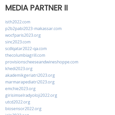
MEDIA PARTNER II
isth2022.com
p2b2pabi2023-makassar.com
wocfparis2023.org
sinc2023.com
scdlqatar2022-qa.com
thecolumbiagrill.com
provisionscheeseandwineshoppe.com
khedi2023.org
akademikgeriatri2023.org
marmarapediatri2023.org
emchie2023.org
girisimselradyoloji2022.org
utcd2022.org
biosensor2022.org