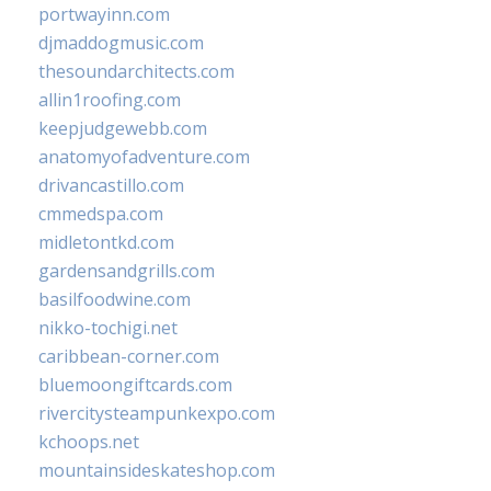
portwayinn.com
djmaddogmusic.com
thesoundarchitects.com
allin1roofing.com
keepjudgewebb.com
anatomyofadventure.com
drivancastillo.com
cmmedspa.com
midletontkd.com
gardensandgrills.com
basilfoodwine.com
nikko-tochigi.net
caribbean-corner.com
bluemoongiftcards.com
rivercitysteampunkexpo.com
kchoops.net
mountainsideskateshop.com