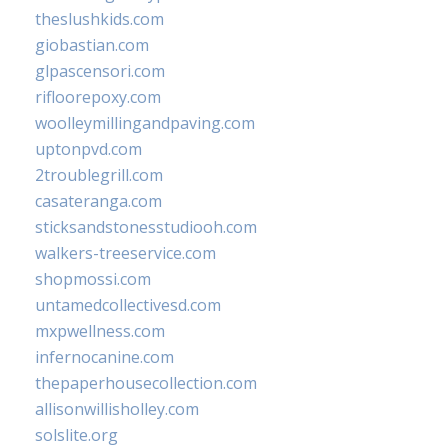
theslushkids.com
giobastian.com
glpascensori.com
rifloorepoxy.com
woolleymillingandpaving.com
uptonpvd.com
2troublegrill.com
casateranga.com
sticksandstonesstudiooh.com
walkers-treeservice.com
shopmossi.com
untamedcollectivesd.com
mxpwellness.com
infernocanine.com
thepaperhousecollection.com
allisonwillisholley.com
solslite.org