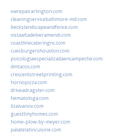
vwrepairarlington.com
cleaningservicebaltimore-md.com
beckslandscapeandfence.com
vistaaltadelveramendi.com
coastlinecateringnc.com
cuesburgershouston.com
psicologiaespecializadaencampeche.com
dmtacos.com
crescentstreetprinting.com
hornopizza.com
driveadragster.com
hematologa.com
lizaivanov.com
guesttinyhomes.com
home-plow-by-meyer.com
palatelatincuisine.com