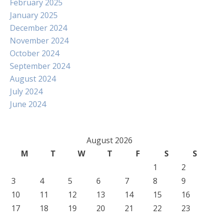
February 2025
January 2025
December 2024
November 2024
October 2024
September 2024
August 2024
July 2024
June 2024
August 2026
M
T
W
T
F
S
S
1
2
3
4
5
6
7
8
9
10
11
12
13
14
15
16
17
18
19
20
21
22
23