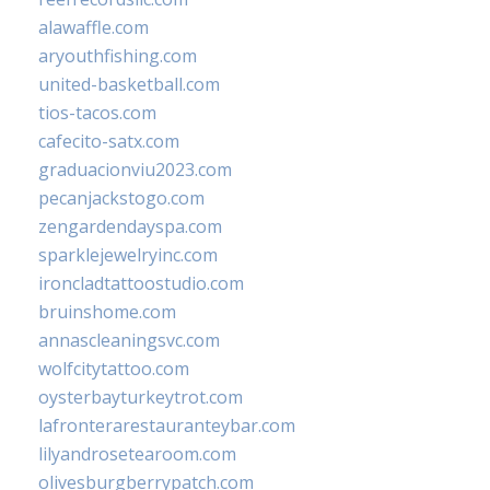
alawaffle.com
aryouthfishing.com
united-basketball.com
tios-tacos.com
cafecito-satx.com
graduacionviu2023.com
pecanjackstogo.com
zengardendayspa.com
sparklejewelryinc.com
ironcladtattoostudio.com
bruinshome.com
annascleaningsvc.com
wolfcitytattoo.com
oysterbayturkeytrot.com
lafronterarestauranteybar.com
lilyandrosetearoom.com
olivesburgberrypatch.com