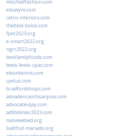
mischieffashion.com
eduwyre.com
retro-interiors.com
theblvd-boise.com
fpet2023.org
e-smart2022.org
ngrc2022.org
leesfamilyfoods.com
lewis-lewis-cpas.com
eleontennis.com
cyetus.com
bradfordshops.com
almadenranchsanjose.com
advocatevijay.com
adlibilimler2023.com
naswwebed.org
balithut-manado.org