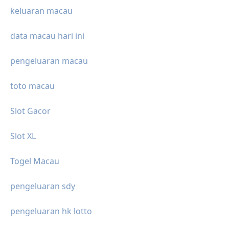
keluaran macau
data macau hari ini
pengeluaran macau
toto macau
Slot Gacor
Slot XL
Togel Macau
pengeluaran sdy
pengeluaran hk lotto