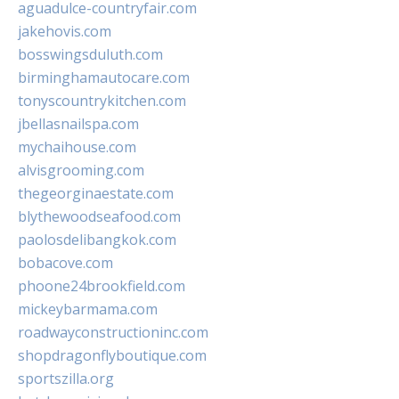
aguadulce-countryfair.com
jakehovis.com
bosswingsduluth.com
birminghamautocare.com
tonyscountrykitchen.com
jbellasnailspa.com
mychaihouse.com
alvisgrooming.com
thegeorginaestate.com
blythewoodseafood.com
paolosdelibangkok.com
bobacove.com
phoone24brookfield.com
mickeybarmama.com
roadwayconstructioninc.com
shopdragonflyboutique.com
sportszilla.org