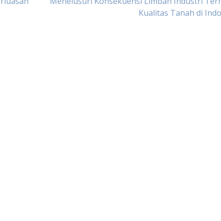
rluasan
Menelusuri Konsekuensi Limbah Industri Ter
Kualitas Tanah di Ind