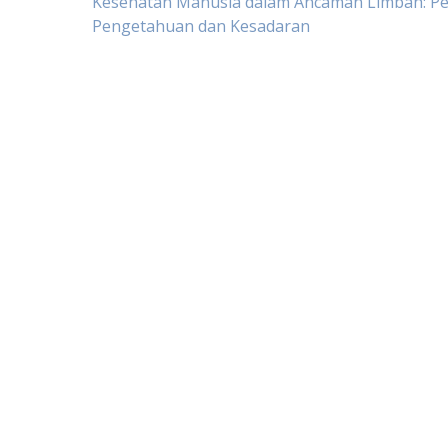
Post
Kesehatan Manusia dalam Ancaman Limbah: Pe
Pengetahuan dan Kesadaran
navigation