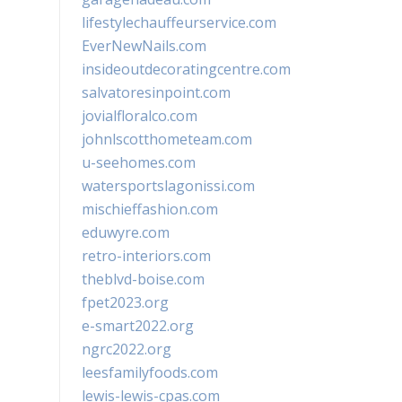
lifestylechauffeurservice.com
EverNewNails.com
insideoutdecoratingcentre.com
salvatoresinpoint.com
jovialfloralco.com
johnlscotthometeam.com
u-seehomes.com
watersportslagonissi.com
mischieffashion.com
eduwyre.com
retro-interiors.com
theblvd-boise.com
fpet2023.org
e-smart2022.org
ngrc2022.org
leesfamilyfoods.com
lewis-lewis-cpas.com