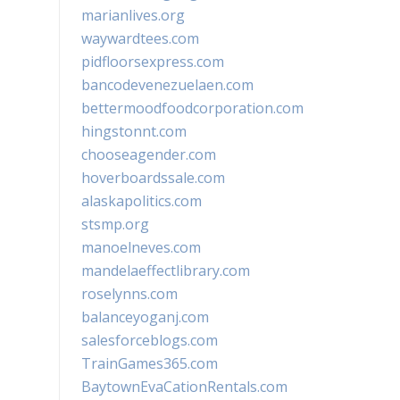
marianlives.org
waywardtees.com
pidfloorsexpress.com
bancodevenezuelaen.com
bettermoodfoodcorporation.com
hingstonnt.com
chooseagender.com
hoverboardssale.com
alaskapolitics.com
stsmp.org
manoelneves.com
mandelaeffectlibrary.com
roselynns.com
balanceyoganj.com
salesforceblogs.com
TrainGames365.com
BaytownEvaCationRentals.com