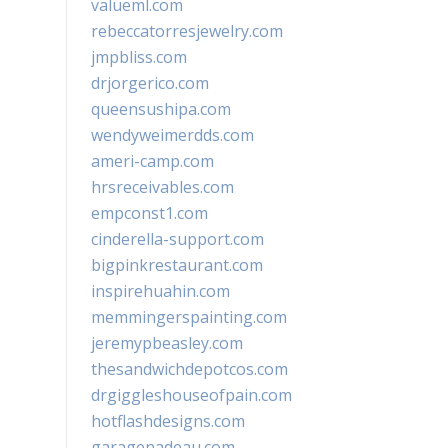
valueml.com
rebeccatorresjewelry.com
jmpbliss.com
drjorgerico.com
queensushipa.com
wendyweimerdds.com
ameri-camp.com
hrsreceivables.com
empconst1.com
cinderella-support.com
bigpinkrestaurant.com
inspirehuahin.com
memmingerspainting.com
jeremypbeasley.com
thesandwichdepotcos.com
drgiggleshouseofpain.com
hotflashdesigns.com
garagenadeau.com