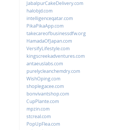
JabalpurCakeDelivery.com
halobjd.com
intelligenceqatar.com
PikaPikaApp.com
takecareofbusinessdfw.org
HamadaOfJapan.com
VersifyLifestyle.com
kingscreekadventures.com
antaeuslabs.com
purelycleanchemdry.com
WishOping.com
shoplegacee.com
bonvivantshop.com
CupPlante.com
mpzin.com
stcreal.com
PopUpFlea.com