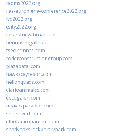
taoms2022.org
iias-euromena-conference2022.org
ivd2022.org
csity2022.org
ibsarstudyabroad.com
bennusehgall.com
tsecincinnati.com
roderconstructiongroup.com
plazabatai.com
hawkscayresort.com
hellonquads.com
diarioanimales.com
decogaleri.com
unavozparadios.com
shoes-vert.com
elbotanicopanama.com
shadyoaksrockportrvpark.com