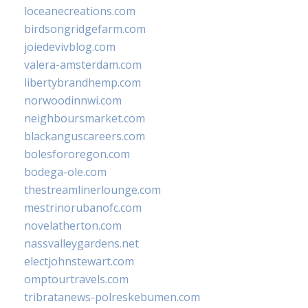
loceanecreations.com
birdsongridgefarm.com
joiedevivblog.com
valera-amsterdam.com
libertybrandhemp.com
norwoodinnwi.com
neighboursmarket.com
blackanguscareers.com
bolesfororegon.com
bodega-ole.com
thestreamlinerlounge.com
mestrinorubanofc.com
novelatherton.com
nassvalleygardens.net
electjohnstewart.com
omptourtravels.com
tribratanews-polreskebumen.com