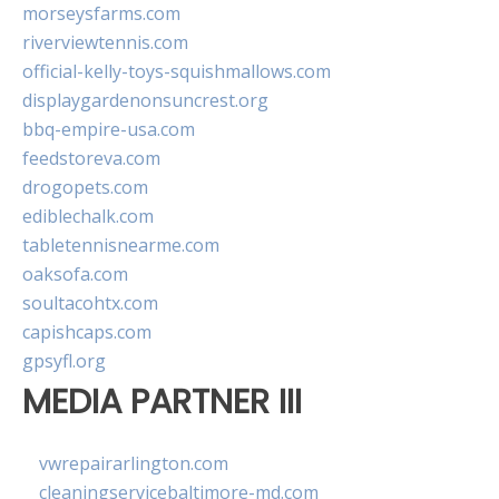
morseysfarms.com
riverviewtennis.com
official-kelly-toys-squishmallows.com
displaygardenonsuncrest.org
bbq-empire-usa.com
feedstoreva.com
drogopets.com
ediblechalk.com
tabletennisnearme.com
oaksofa.com
soultacohtx.com
capishcaps.com
gpsyfl.org
MEDIA PARTNER III
vwrepairarlington.com
cleaningservicebaltimore-md.com