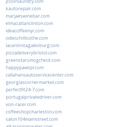
jccoinlaundry.com
kautorepair.com
marjaeswinebar.com
elmazatlanclinton.com
ideacoffeenyc.com
odieschillicothe.com
lacantinitagalesburg.com
pizzadeliverybristol.com
greenstarsmogcheck.com
happypawspl.com
callahansautoservicecenter.com
georgiascornermarket.com
perfectfit24-7.com
portugalprivatedriver.com
von-racer.com
coffeeshopcharleston.com
salon104mainstreet.com
alkaspringswater.com