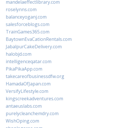
mandelaeffectlibrary.com
roselynns.com
balanceyoganj.com
salesforceblogs.com
TrainGames365.com
BaytownEvaCationRentals.com
JabalpurCakeDelivery.com
halobjd.com
intelligenceqatar.com
PikaPikaApp.com
takecareofbusinessdfw.org
HamadaOfJapan.com
VersifyLifestyle.com
kingscreekadventures.com
antaeuslabs.com
purelycleanchemdry.com
WishOping.com