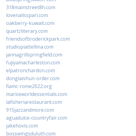
318mainstreet8h.com
lovenailsspari.com
oakberry-kuwait.com
quartzliterary.com
friendsofbroderickpark.com
studiopiattellina.com
jannagrillspringfield.com
fujiyamacharleston.com
elpatronchardon.com
donglaishun-order.com
fiamc-rome2022.org
mariceworldessentials.com
lafisheriarestaurant.com
915jazzandmore.com
aguadulce-countryfair.com
jakehovis.com
bosswingsduluth.com