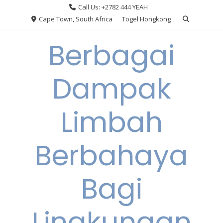
Skip
Call Us: +2782 444 YEAH
to
Cape Town, South Africa
Togel Hongkong
content
Berbagai
Dampak
Limbah
Berbahaya
Bagi
Lingkungan