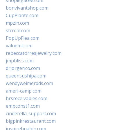
shoplegacee.com
bonvivantshop.com
CupPlante.com
mpzin.com
stcreal.com
PopUpFlea.com
valueml.com
rebeccatorresjewelry.com
jmpbliss.com
drjorgerico.com
queensushipa.com
wendyweimerdds.com
ameri-camp.com
hrsreceivables.com
empconst1.com
cinderella-support.com
bigpinkrestaurant.com
inspirehuahin.com