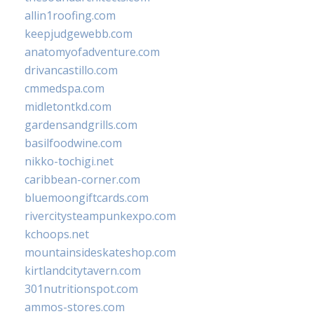
allin1roofing.com
keepjudgewebb.com
anatomyofadventure.com
drivancastillo.com
cmmedspa.com
midletontkd.com
gardensandgrills.com
basilfoodwine.com
nikko-tochigi.net
caribbean-corner.com
bluemoongiftcards.com
rivercitysteampunkexpo.com
kchoops.net
mountainsideskateshop.com
kirtlandcitytavern.com
301nutritionspot.com
ammos-stores.com