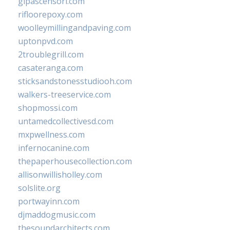
glpascensori.com
rifloorepoxy.com
woolleymillingandpaving.com
uptonpvd.com
2troublegrill.com
casateranga.com
sticksandstonesstudiooh.com
walkers-treeservice.com
shopmossi.com
untamedcollectivesd.com
mxpwellness.com
infernocanine.com
thepaperhousecollection.com
allisonwillisholley.com
solslite.org
portwayinn.com
djmaddogmusic.com
thesoundarchitects.com