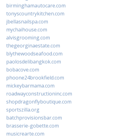
birminghamautocare.com
tonyscountrykitchen.com
jbellasnailspa.com
mychaihouse.com
alvisgrooming.com
thegeorginaestate.com
blythewoodseafood.com
paolosdelibangkok.com
bobacove.com
phoone24brookfield.com
mickeybarmama.com
roadwayconstructioninc.com
shopdragonflyboutique.com
sportszilla.org
batchprovisionsbar.com
brasserie-gobette.com
musicrearte.com