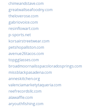
chimeandstave.com
greatwallseafoodny.com
theloverose.com
gabriovoice.com
resinflowart.com
p-sports.net
korsairstreetwear.com
petshopallston.com
avenue26tacos.com
topgglasses.com
broadmoornailsspacoloradosprings.com
missblackpasadena.com
anneskitchen.org
valenciamarketytaqueria.com
reefrecordsllc.com
alawaffle.com
aryouthfishing.com