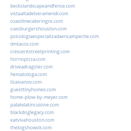
beckslandscapeandfence.com
vistaaltadelveramendi.com
coastlinecateringnc.com
cuesburgershouston.com
psicologiaespecializadaencampeche.com
dmtacos.com
crescentstreetprinting.com
hornopizza.com
driveadragster.com
hematologa.com
lizaivanov.com
guesttinyhomes.com
home-plow-by-meyer.com
palatelatincuisine.com
blackdoglegacy.com
eatvivahouston.com
thebigshowok.com