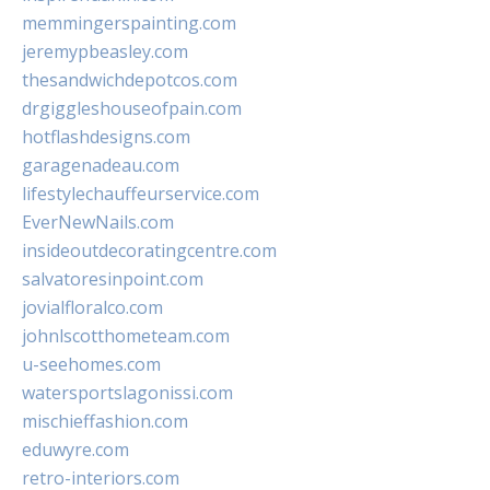
memmingerspainting.com
jeremypbeasley.com
thesandwichdepotcos.com
drgiggleshouseofpain.com
hotflashdesigns.com
garagenadeau.com
lifestylechauffeurservice.com
EverNewNails.com
insideoutdecoratingcentre.com
salvatoresinpoint.com
jovialfloralco.com
johnlscotthometeam.com
u-seehomes.com
watersportslagonissi.com
mischieffashion.com
eduwyre.com
retro-interiors.com