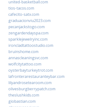
united-basketball.com
tios-tacos.com
cafecito-satx.com
graduacionviu2023.com
pecanjackstogo.com
zengardendayspa.com
sparklejewelryinc.com
ironcladtattoostudio.com
bruinshome.com
annascleaningsvc.com
wolfcitytattoo.com
oysterbayturkeytrot.com
lafronterarestauranteybar.com
lilyandrosetearoom.com
olivesburgberrypatch.com
theslushkids.com
giobastian.com