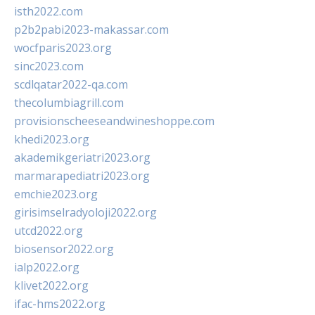
isth2022.com
p2b2pabi2023-makassar.com
wocfparis2023.org
sinc2023.com
scdlqatar2022-qa.com
thecolumbiagrill.com
provisionscheeseandwineshoppe.com
khedi2023.org
akademikgeriatri2023.org
marmarapediatri2023.org
emchie2023.org
girisimselradyoloji2022.org
utcd2022.org
biosensor2022.org
ialp2022.org
klivet2022.org
ifac-hms2022.org