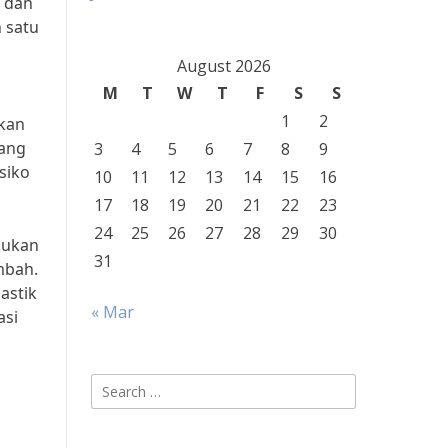
n dan
 satu
August 2026
M
T
W
T
F
S
S
1
2
ukan
rang
3
4
5
6
7
8
9
siko
10
11
12
13
14
15
16
17
18
19
20
21
22
23
24
25
26
27
28
29
30
kukan
31
mbah.
astik
« Mar
asi
Search
for: