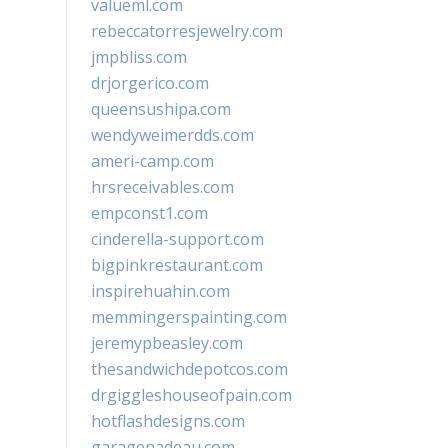
valueml.com
rebeccatorresjewelry.com
jmpbliss.com
drjorgerico.com
queensushipa.com
wendyweimerdds.com
ameri-camp.com
hrsreceivables.com
empconst1.com
cinderella-support.com
bigpinkrestaurant.com
inspirehuahin.com
memmingerspainting.com
jeremypbeasley.com
thesandwichdepotcos.com
drgiggleshouseofpain.com
hotflashdesigns.com
garagenadeau.com