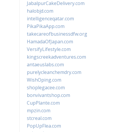
JabalpurCakeDelivery.com
halobjd.com
intelligenceqatar.com
PikaPikaApp.com
takecareofbusinessdfw.org
HamadaOfJapan.com
VersifyLifestyle.com
kingscreekadventures.com
antaeuslabs.com
purelycleanchemdry.com
WishOping.com
shoplegacee.com
bonvivantshop.com
CupPlante.com
mpzin.com
stcreal.com
PopUpFlea.com