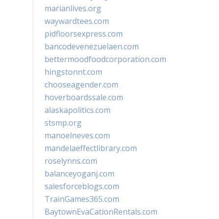
marianlives.org
waywardtees.com
pidfloorsexpress.com
bancodevenezuelaen.com
bettermoodfoodcorporation.com
hingstonnt.com
chooseagender.com
hoverboardssale.com
alaskapolitics.com
stsmp.org
manoelneves.com
mandelaeffectlibrary.com
roselynns.com
balanceyoganj.com
salesforceblogs.com
TrainGames365.com
BaytownEvaCationRentals.com