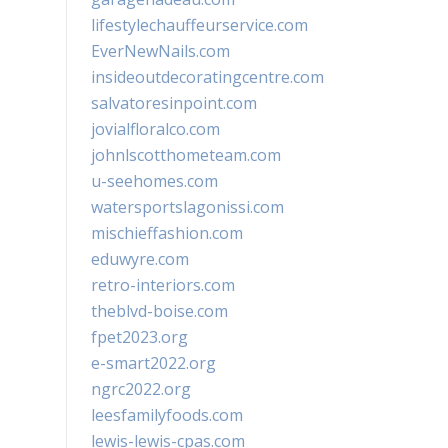
lifestylechauffeurservice.com
EverNewNails.com
insideoutdecoratingcentre.com
salvatoresinpoint.com
jovialfloralco.com
johnlscotthometeam.com
u-seehomes.com
watersportslagonissi.com
mischieffashion.com
eduwyre.com
retro-interiors.com
theblvd-boise.com
fpet2023.org
e-smart2022.org
ngrc2022.org
leesfamilyfoods.com
lewis-lewis-cpas.com