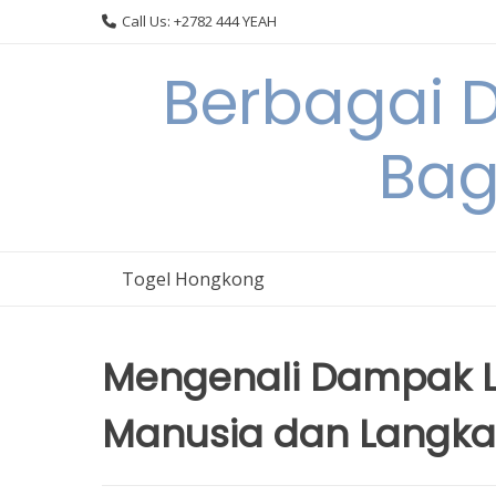
Skip
Call Us: +2782 444 YEAH
to
content
Berbagai 
Bag
Togel Hongkong
Mengenali Dampak 
Manusia dan Langk